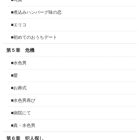
■煮込みハンバーグ味の恋
■エリコ
■初めてのおうちデート
第５章 危機
■水色男
■愛
■お葬式
■水色男再び
■病院にて
■真・水色男
第６章 犯人探し