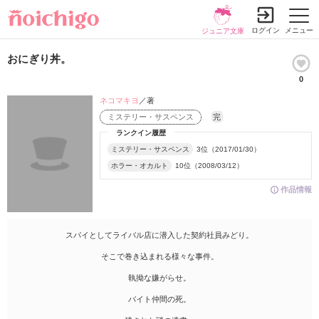
ログイン
メニュー
ジュニア文庫
おにぎり丼。
0
ネコマキヨ
／著
ミステリー・サスペンス
完
ランクイン履歴
ミステリー・サスペンス
3位（2017/01/30）
ホラー・オカルト
10位（2008/03/12）
作品情報
スパイとしてライバル店に潜入した契約社員みどり。
そこで巻き込まれる様々な事件。
執拗な嫌がらせ。
バイト仲間の死。