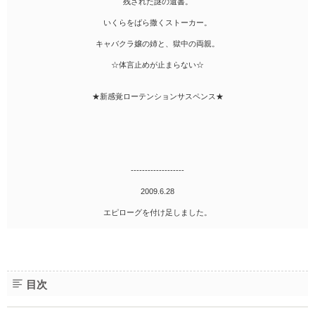
残された謎の遺書。
いくらをばら撒くストーカー。
キャバクラ嬢の姉と、獄中の両親。
☆体言止めが止まらない☆
★新感覚ローテンションサスペンス★
-------------------
2009.6.28
エピローグを付け足しました。
目次