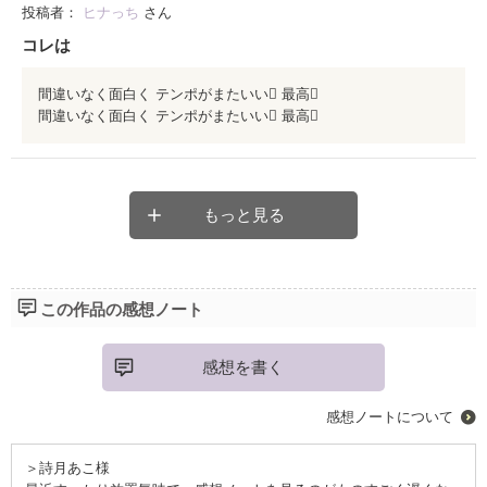
投稿者：
ヒナっち
さん
コレは
あと、タイトルである[おにぎり丼]
間違いなく面白く テンポがまたいい 最高
間違いなく面白く テンポがまたいい 最高
気になった方はぜひ読んでみてください、きっと納得いたします
よ、、
もっと見る
この作品の感想ノート
感想を書く
感想ノートについて
＞詩月あこ様