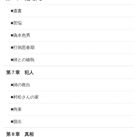
■遺書
■苦悩
■偽水色男
■打倒思春期
■姉との確執
第７章 犯人
■姉の救出
■村松さんの家
■拘束
■脱出
第８章 真相