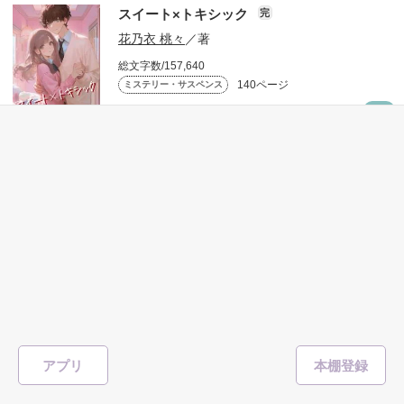
一輪の花は儚く美しく散った

スイート×トキシック
完
花乃衣 桃々
／著
総文字数/157,640
140ページ
ミステリー・サスペンス
溶けるはずのない氷は、銀色に染まりながら溶けていく

219
#恋愛
#学園
#切ない
#暴力
#ヤンデレ
#監禁
#スリリング
#溺愛
やがて、水は闇の色を水面に映した

#どんでん返し
#サスペンス
表紙を見る
この時代は零から歩みを進めた

零度の華 Ⅰ
完
狼零
／著
「一緒に堕ちよっか」

総文字数/130,974
332ページ
ミステリー・サスペンス
放課後、

クラスメートに監禁された。

『零度の華』第2弾

アプリ
159
#殺し屋
#暴走族
#裏社会
#警察
#犯罪
#零