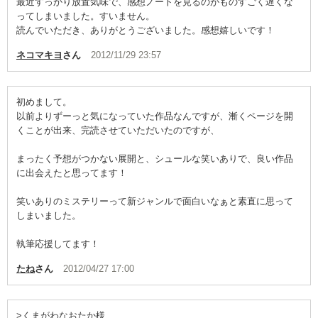
最近すっかり放置気味で、感想ノートを見るのがものすごく遅くな
ってしまいました。すいません。
読んでいただき、ありがとうございました。感想嬉しいです！
ネコマキヨ
さん
2012/11/29 23:57
初めまして。
以前よりずーっと気になっていた作品なんですが、漸くページを開
くことが出来、完読させていただいたのですが、
まったく予想がつかない展開と、シュールな笑いありで、良い作品
に出会えたと思ってます！
笑いありのミステリーって新ジャンルで面白いなぁと素直に思って
しまいました。
執筆応援してます！
たね
さん
2012/04/27 17:00
>くまがわなおたか様