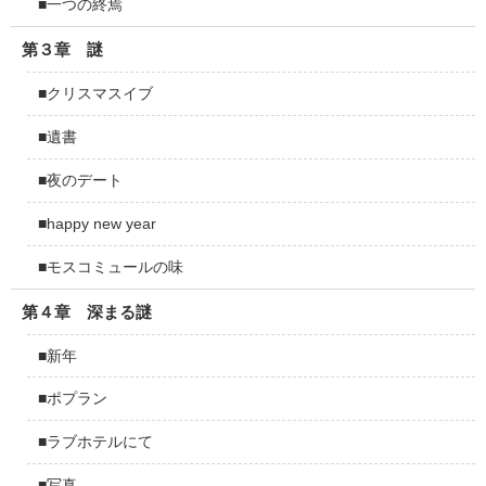
■一つの終焉
第３章 謎
■クリスマスイブ
■遺書
■夜のデート
■happy new year
■モスコミュールの味
第４章 深まる謎
■新年
■ポプラン
■ラブホテルにて
■写真