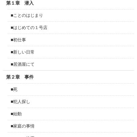
第１章 潜入
■ことのはじまり
■はじめての１号店
■初仕事
■新しい日常
■居酒屋にて
第２章 事件
■死
■犯人探し
■始動
■家庭の事情