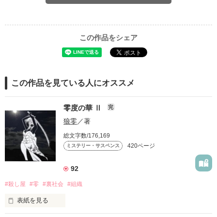
この作品をシェア
この作品を見ている人にオススメ
零度の華 Ⅱ
完
狼零
／著
総文字数/176,169
420ページ
ミステリー・サスペンス
92
#殺し屋
#零
#裏社会
#組織
表紙を見る