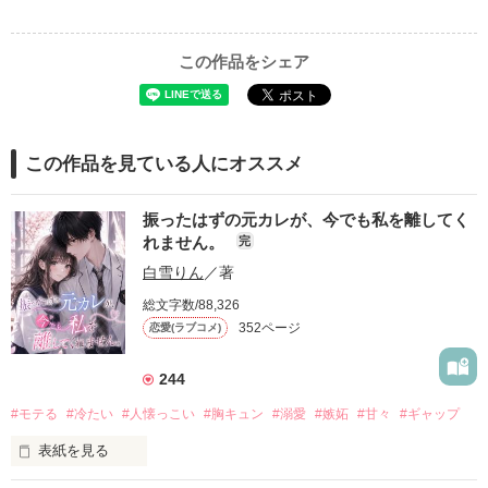
この作品をシェア
この作品を見ている人にオススメ
振ったはずの元カレが、今でも私を離してく
れません。
完
白雪りん
／著
総文字数/88,326
352ページ
恋愛(ラブコメ)
244
#モテる
#冷たい
#人懐っこい
#胸キュン
#溺愛
#嫉妬
#甘々
#ギャップ
表紙を見る