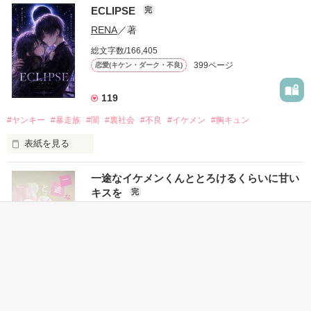
ECLIPSE
完
「好きだったから、別れを選んだ。」

RENA
／著
モテる人を好きになるのが怖かった。

総文字数/166,405
だから私は、中学時代に大好きだった彼を自分から振った。

399ページ
恋愛(キケン・ダーク・不良)
もう会うことはないと思っていたのに、

高校生になって再会した彼は、隣の学校で”王子様”と呼ばれる
119
人気者になっていた。

#ヤンキー
#暴走族
#闇
#裏社会
#不良
#イケメン
#胸キュン
表紙を見る
他の女の子には冷たいのに

私にだけ昔と変わらない笑顔を向けてくる。

表紙画像はAIです
一途なイケメンくんととろけるくらいに甘い
キスを
完
「澪ちゃん。」

如月 いちは
／著
作品を読む
それは止まっていた恋が再び動き始める合図──。

総文字数/92,933
207ページ
恋愛(キケン・ダーク・不良)
✨.ﾟ･*..☆.｡.:*✨.☆.｡.:. *:ﾟ✨.ﾟ･*..☆.｡.:*✨

1,709
人見知りだけど優しい無自覚だけどモテる

#恋愛
#甘々
#溺愛
#独占欲
#不良
#一途
#イケメン
#男性恐怖症
冴木澪-SaekiMio
