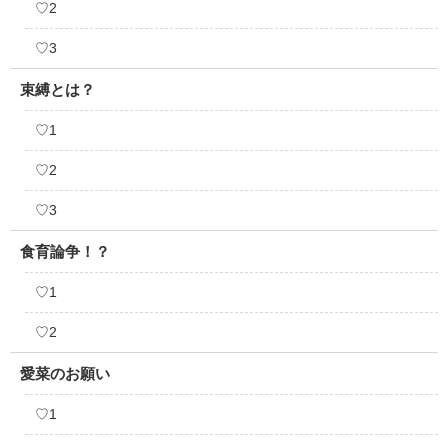
♡2
♡3
束縛とは？
♡1
♡2
♡3
食育論争！？
♡1
♡2
愛菜のお願い
♡1