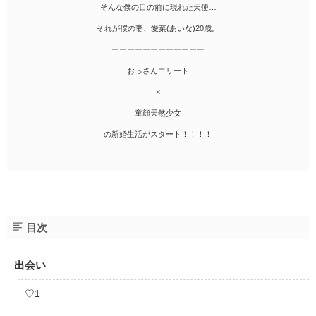
そんな僕の目の前に現れた天使…
それが僕の妻、愛菜(あいな)20歳。
ーーーーーーーーーーーー
おっさんエリート
×
童顔天然少女
の新婚生活がスタート！！！！
目次
出会い
♡1