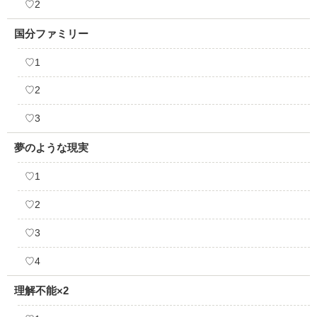
♡2
国分ファミリー
♡1
♡2
♡3
夢のような現実
♡1
♡2
♡3
♡4
理解不能×2