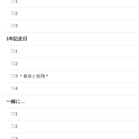
♡1
♡2
♡3
1年記念日
♡1
♡2
♡3 ＊春奈と拓翔＊
♡4
一緒に…
♡1
♡2
♡3