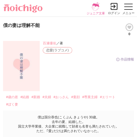
ログイン
メニュー
ジュニア文庫
僕の妻は理解不能
0
百瀬優佑
／著
恋愛(ラブコメ)
作品情報
#歳の差
#結婚
#新婚
#夫婦
#おっさん
#童顔
#専業主婦
#エリート
#ぼく妻
僕は国分恭也(こくぶん きょうや) 30歳。
去年の夏、結婚した。
国立大学卒業後、大企業に就職して財産も名誉も満たされていた。
ただ、｢愛｣だけは満たされていなかった。