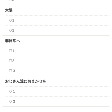
太陽
♡1
♡2
非日常へ
♡1
♡2
♡３
おじさん達におまかせを
♡１
♡２