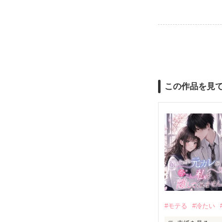
この作品を見
#モテる
#冷たい