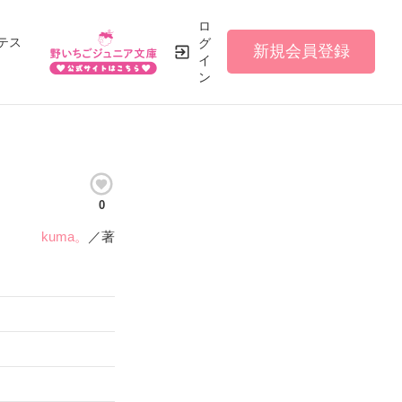
ロ
テス
グ
新規会員登録
イ
ン
0
kuma。
／著