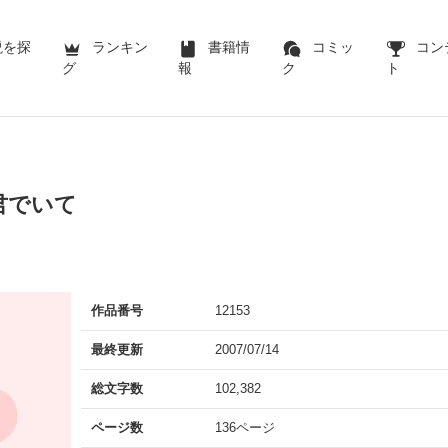
説を探
ランキン
書籍情
コミッ
コン
グ
報
ク
ト
君でいて
作品番号
12153
最終更新
2007/07/14
総文字数
102,382
ページ数
136ページ