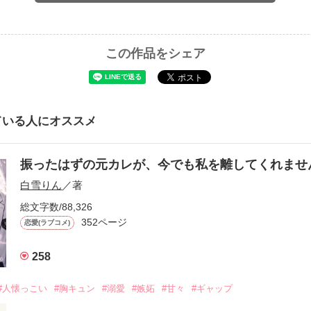
この作品をシェア
ている人にオススメ
振ったはずの元カレが、今でも私を離してくれま
白雪りん
／著
総文字数/88,326
352ページ
恋愛(ラブコメ)
258
#人懐っこい
#胸キュン
#溺愛
#嫉妬
#甘々
#ギャップ