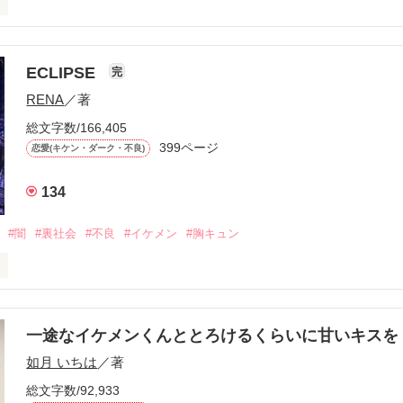
ら、別れを選んだ。」

ECLIPSE
完
になるのが怖かった。

RENA
／著
学時代に大好きだった彼を自分から振った。

総文字数/166,405
ないと思っていたのに、

399ページ
恋愛(キケン・ダーク・不良)
再会した彼は、隣の学校で”王子様”と呼ばれる人気者になっていた。

134
冷たいのに

わらない笑顔を向けてくる。

#闇
#裏社会
#不良
#イケメン
#胸キュン
す
いた恋が再び動き始める合図──。

一途なイケメンくんととろけるくらいに甘いキス
作品を読む
.｡.:. *:ﾟ✨.ﾟ･*..☆.｡.:*✨

如月 いちは
／著
総文字数/92,933
優しい無自覚だけどモテる
