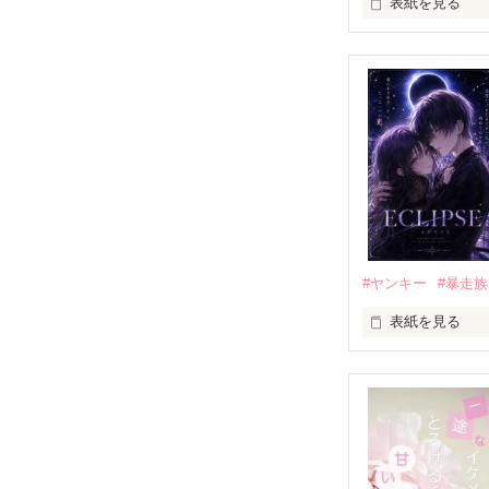
表紙を見る
「好きだったか
モテる人を好き
だから私は、中
もう会うことは
高校生になって
他の女の子には
私にだけ昔と変
#ヤンキー
#暴走族
表紙を見る
「澪ちゃん。」

表紙画像はAIで
それは止まって
✨.ﾟ･*..☆.｡.:*✨.☆
人見知りだけど