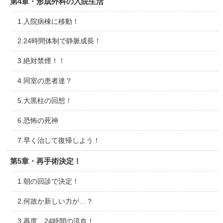
第4章・形成外科の入院生活
1.入院病棟に移動！
2.24時間体制で静脈成長！
3.絶対禁煙！！
4.同室の患者達？
5.大黒柱の回想！
6.恐怖の死神
7.早く治して復帰しよう！
第5章・再手術決定！
1.朝の回診で決定！
2.何故か新しい力が…？
3.再度、24時間の流血！