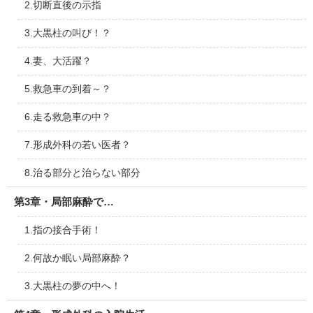
2.切断直後の示指
3.大黒柱の叫び！？
4.妻、大活躍？
5.救急車の到着～？
6.走る救急車の中？
7.形成外科の若い医者？
8.治る部分と治らない部分
第3章・局部麻酔で…
1.指の接合手術！
2.何故か眠い局部麻酔？
3.大黒柱の夢の中へ！