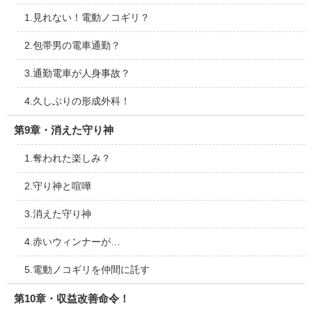
1.見れない！電動ノコギリ？
2.包帯男の電車通勤？
3.通勤電車が人身事故？
4.久しぶりの形成外科！
第9章・消えた守り神
1.奪われた楽しみ？
2.守り神と喧嘩
3.消えた守り神
4.赤いウィンナーが…
5.電動ノコギリを仲間に託す
第10章・収益改善命令！