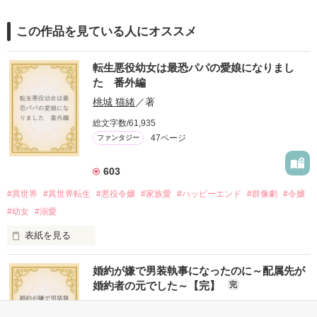
この作品を見ている人にオススメ
転生悪役幼女は最恐パパの愛娘になりまし
た 番外編
桃城 猫緒
／著
総文字数/61,935
47ページ
ファンタジー
603
#異世界
#異世界転生
#悪役令嬢
#家族愛
#ハッピーエンド
#群像劇
#令嬢
#幼女
#溺愛
表紙を見る
婚約が嫌で男装執事になったのに～配属先が
『転生悪役幼女は最恐パパの愛娘になりました』

婚約者の元でした～【完】
完
番外編です。

みみみ.com
／著
※本編のネタバレを含みます。
