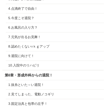
4.点滴終了で自由！
5.今度こそ退院？
6.お風呂の入り方？
7.元気が出るお見舞！
8.認めたくない○ｋｇアップ
9.退院に向けて！
10.入院中のリハビリ
第6章・形成外科からの退院！
1.抜糸といた～い退院！
2.見てしまった、電動ノコギリ
3.固定治具と包帯の左手！