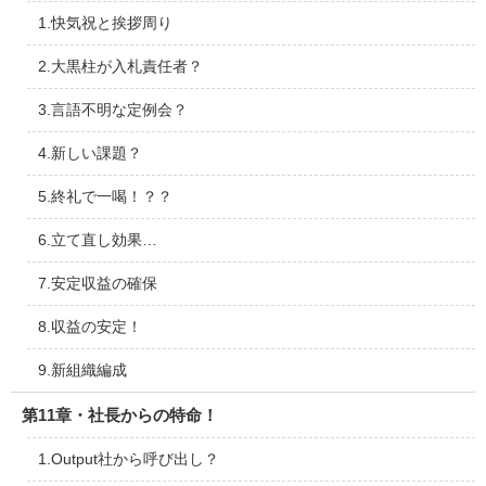
1.快気祝と挨拶周り
2.大黒柱が入札責任者？
3.言語不明な定例会？
4.新しい課題？
5.終礼で一喝！？？
6.立て直し効果…
7.安定収益の確保
8.収益の安定！
9.新組織編成
第11章・社長からの特命！
1.Output社から呼び出し？