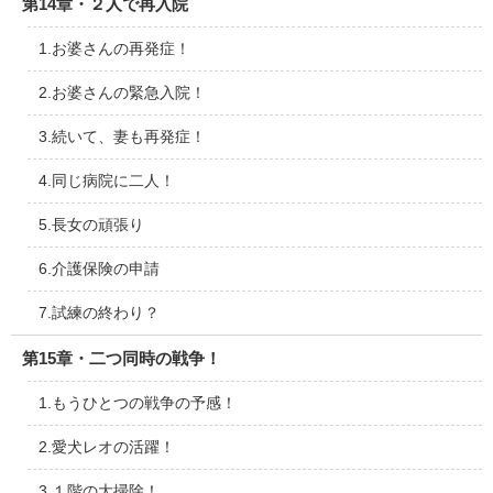
第14章・２人で再入院
1.お婆さんの再発症！
2.お婆さんの緊急入院！
3.続いて、妻も再発症！
4.同じ病院に二人！
5.長女の頑張り
6.介護保険の申請
7.試練の終わり？
第15章・二つ同時の戦争！
1.もうひとつの戦争の予感！
2.愛犬レオの活躍！
3.１階の大掃除！