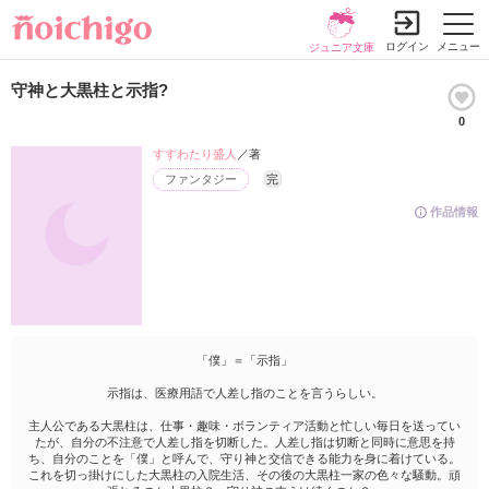
ログイン
メニュー
ジュニア文庫
守神と大黒柱と示指?
0
すすわたり盛人
／著
ファンタジー
完
作品情報
「僕」＝「示指」
示指は、医療用語で人差し指のことを言うらしい。
主人公である大黒柱は、仕事・趣味・ボランティア活動と忙しい毎日を送ってい
たが、自分の不注意で人差し指を切断した。人差し指は切断と同時に意思を持
ち、自分のことを「僕」と呼んで、守り神と交信できる能力を身に着けている。
これを切っ掛けにした大黒柱の入院生活、その後の大黒柱一家の色々な騒動。頑