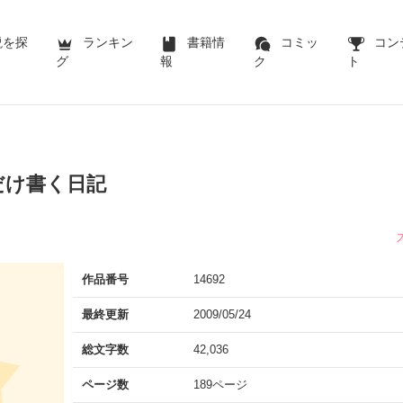
説を探
ランキン
書籍情
コミッ
コン
グ
報
ク
ト
だけ書く日記
作品番号
14692
最終更新
2009/05/24
総文字数
42,036
ページ数
189ページ