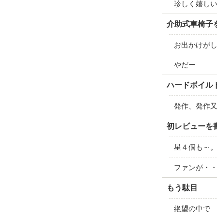
珍しく嬉し
介助式車椅子
お出かけが
やだー
ハードボイル
発作、発作
初レビューを
星４個も～
ファンが・
もう駄目
絶望の中で