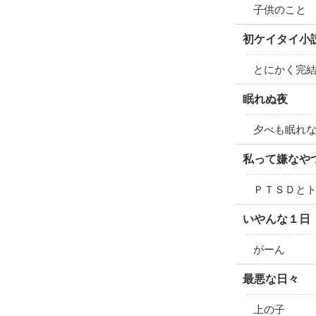
子供のこと
初ケイタイ小
とにかく完
眠れぬ夜
夕べも眠れ
私って嫌なや
ＰＴＳＤと
いやんな１日
がーん
最悪な日々
上の子