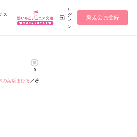
ロ
テス
グ
新規会員登録
イ
ン
0
木の葉坂まひる
／著