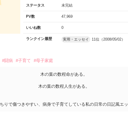
ステータス
未完結
PV数
47,969
いいね数
0
ランクイン履歴
実用・エッセイ
11位（2008/05/02）
#闘病
#子育て
#母子家庭
木の葉の数程命がある。
木の葉の数程人生がある。
ちりで傷つきやすい、病身で子育てしている私の日常の日記風エ