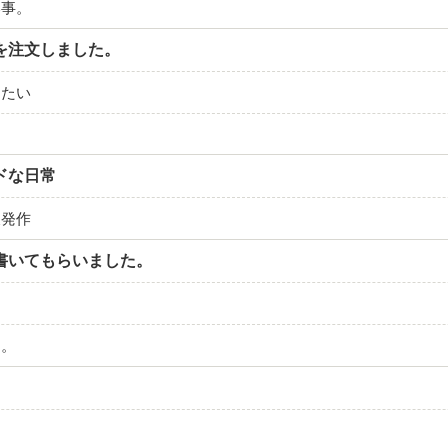
い事。
を注文しました。
したい
ドな日常
又発作
書いてもらいました。
。
・。