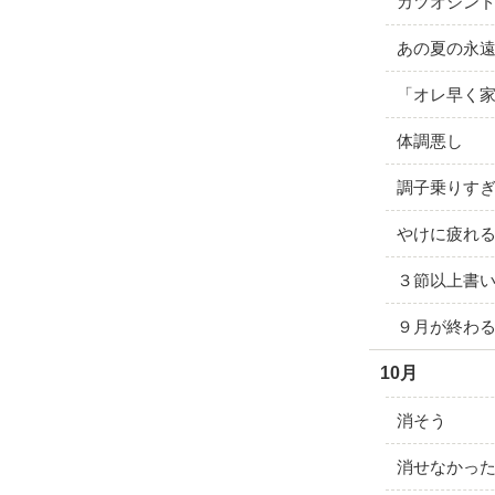
カツオシン
あの夏の永
「オレ早く
体調悪し
調子乗りす
やけに疲れ
３節以上書
９月が終わ
10月
消そう
消せなかっ