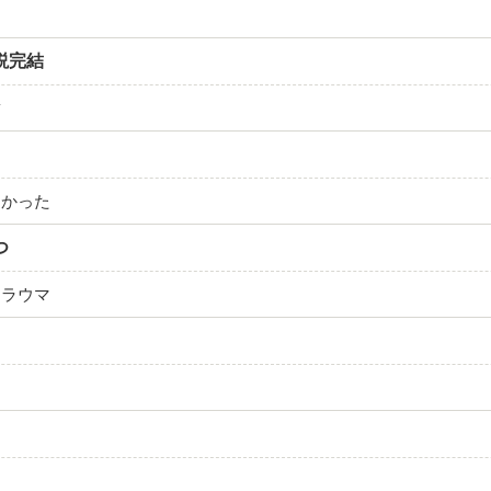
説完結
結
なかった
つ
トラウマ