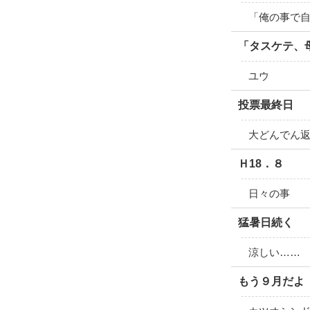
「俺の事で
「タスケテ、
ユウ
投票最終日
大どんでん
Ｈ18．８
日々の事
猛暑日続く
涼しい……
もう９月だよ