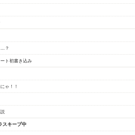
母
る…？
ノート初書き込み
たにゃ！！
小説
ラスキープ中