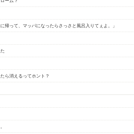
ドローム？
遠
家に帰って、マッパになったらさっさと風呂入りてぇよ。」
ぎた
る
いたら消えるってホント？
る
た。