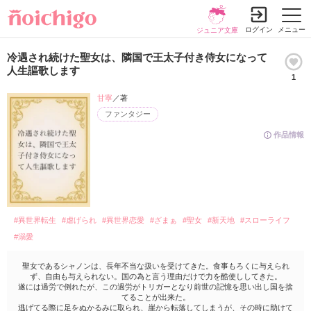
ログイン
メニュー
ジュニア文庫
冷遇され続けた聖女は、隣国で王太子付き侍女になって
人生謳歌します
1
甘寧
／著
ファンタジー
作品情報
#異世界転生
#虐げられ
#異世界恋愛
#ざまぁ
#聖女
#新天地
#スローライフ
#溺愛
聖女であるシャノンは、長年不当な扱いを受けてきた。食事もろくに与えられ
ず、自由も与えられない。国の為と言う理由だけで力を酷使ししてきた。
遂には過労で倒れたが、この過労がトリガーとなり前世の記憶を思い出し国を捨
てることが出来た。
逃げてる際に足をぬかるみに取られ、崖から転落してしまうが、その時に助けて