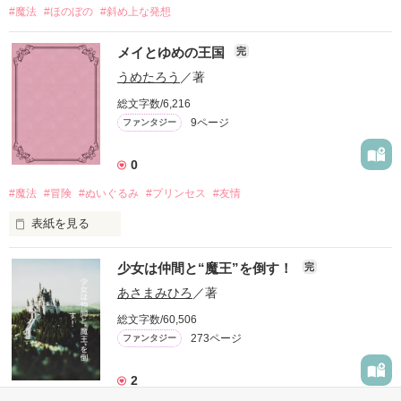
#魔法
#ほのぼの
#斜め上な発想
メイとゆめの王国
完
うめたろう
／著
総文字数/6,216
9ページ
ファンタジー
0
#魔法
#冒険
#ぬいぐるみ
#プリンセス
#友情
表紙を見る
いつもの公園でメイがであったのは、

少女は仲間と“魔王”を倒す！
完
しゃべってうごくねこのぬいぐるみ。

ひろったおとしものをとどけようとしたメイは、

あさまみひろ
／著
総文字数/60,506
273ページ
ファンタジー
作品を読む
2