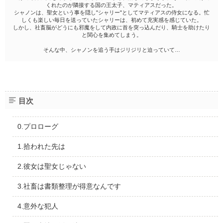
くれたのが隣接する国の王太子、マティアスだった。
シャノンは、聖女という事を隠し"シャリー"としてマティアスの侍女になる。忙
しくも楽しい毎日を送っていたシャリーは、初めて充実感を感じていた。
しかし、社畜脳がどうにも邪魔をして内政に首を突っ込んだり、騎士を助けたり
と関心を集めてしまう。
そんな中、シャノンを追う手はジリジリと迫っていて…
目次
0.プロローグ
1.拾われた先は
2.彼女は聖女じゃない
3.社畜は書類整理が得意なんです
4.意外な犯人