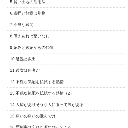
5.賢い土地の活用法
6.崇拝と好意は別物
7.不当な尋問
8.備えあれば憂いなし
9.妬みと嫉妬からの代償
10.遭難と救出
11.彼女は何者だ
12.不穏な気配を払拭する熱情
13.不穏な気配を払拭する熱情（2）
14.人望がありそうな人に限って裏がある
15.痛いの痛いの飛んでけ
16.面倒事は忘れた頃にやってくる