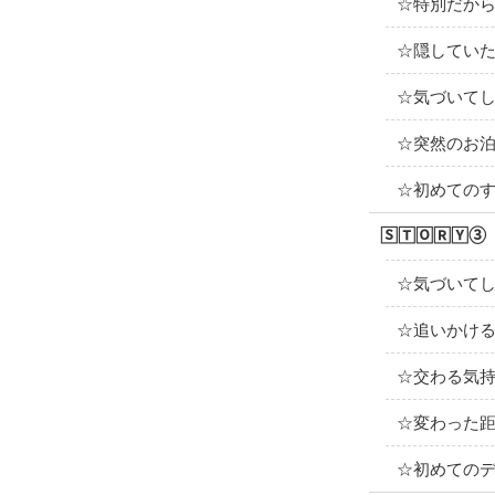
☆特別だか
☆隠してい
☆気づいて
☆突然のお
☆初めての
🅂🅃🄾🅁🅈③
☆気づいて
☆追いかけ
☆交わる気
☆変わった
☆初めての