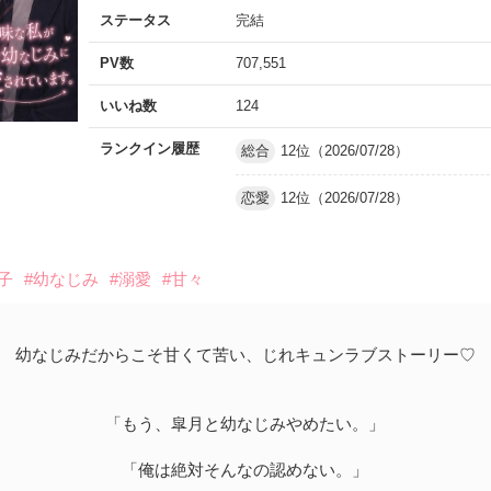
ステータス
完結
PV数
707,551
いいね数
124
ランクイン履歴
総合
12位（2026/07/28）
恋愛
12位（2026/07/28）
子
#幼なじみ
#溺愛
#甘々
幼なじみだからこそ甘くて苦い、じれキュンラブストーリー♡
「もう、皐月と幼なじみやめたい。」
「俺は絶対そんなの認めない。」