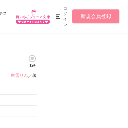
ロ
テス
グ
新規会員登録
イ
ン
124
白雪りん
／著