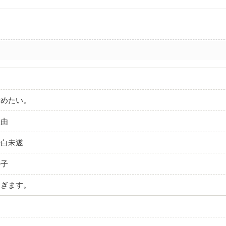
やめたい。
理由
告白未遂
の子
すぎます。