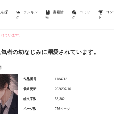
説を探
ランキン
書籍情
コミッ
コン
グ
報
ク
ト
されています。
人気者の幼なじみに溺愛されています。
完
作品番号
1784713
最終更新
2026/07/10
総文字数
58,302
ページ数
276ページ