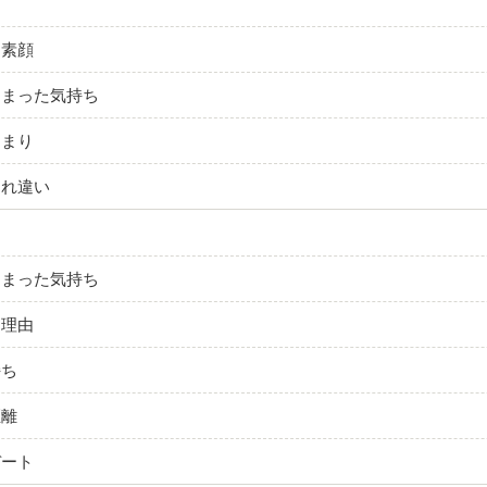
ら
た素顔
しまった気持ち
泊まり
すれ違い
しまった気持ち
る理由
持ち
距離
デート