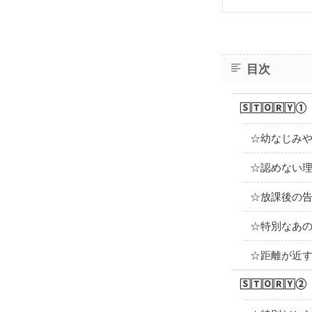
目次
🅂🅃🄾🅁🅈①
☆幼なじみ
☆認めない
☆放課後の
☆特別なあ
☆距離が近
🅂🅃🄾🅁🅈②