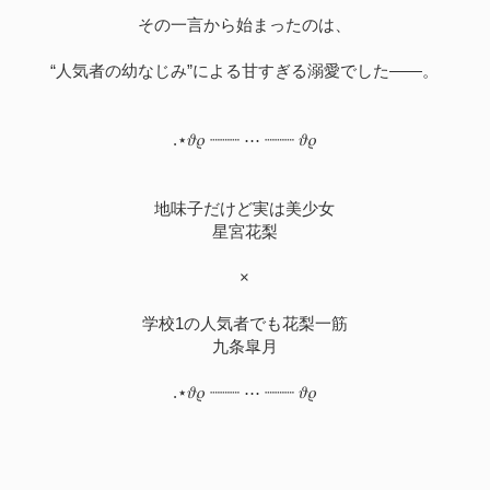
その一言から始まったのは、
“人気者の幼なじみ”による甘すぎる溺愛でした――。
.⋆𝜗𝜚 ┈┈┈ ⋯ ┈┈┈ 𝜗𝜚
地味子だけど実は美少女
星宮花梨
×
学校1の人気者でも花梨一筋
九条皐月
.⋆𝜗𝜚 ┈┈┈ ⋯ ┈┈┈ 𝜗𝜚