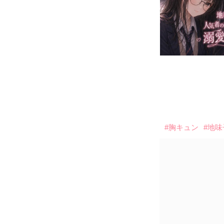
#胸キュン
#地味