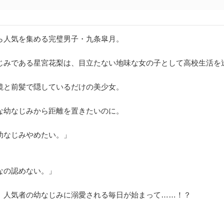
ら人気を集める完璧男子・九条皐月。
じみである星宮花梨は、目立たない地味な女の子として高校生活を
鏡と前髪で隠しているだけの美少女。
な幼なじみから距離を置きたいのに。
幼なじみやめたい。」
なの認めない。」
、人気者の幼なじみに溺愛される毎日が始まって……！？