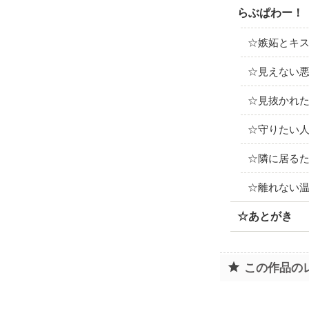
らぶぱわー！
☆嫉妬とキ
☆見えない
☆見抜かれ
☆守りたい
☆隣に居る
☆離れない
☆あとがき
この作品の