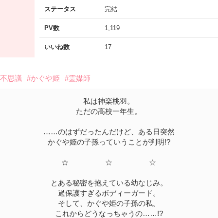
ステータス
完結
PV数
1,119
いいね数
17
七不思議
#かぐや姫
#霊媒師
私は神楽桃羽。
ただの高校一年生。
……のはずだったんだけど、ある日突然
かぐや姫の子孫っていうことが判明!?
☆ ☆ ☆
とある秘密を抱えている幼なじみ。
過保護すぎるボディーガード。
そして、かぐや姫の子孫の私。
これからどうなっちゃうの……!?