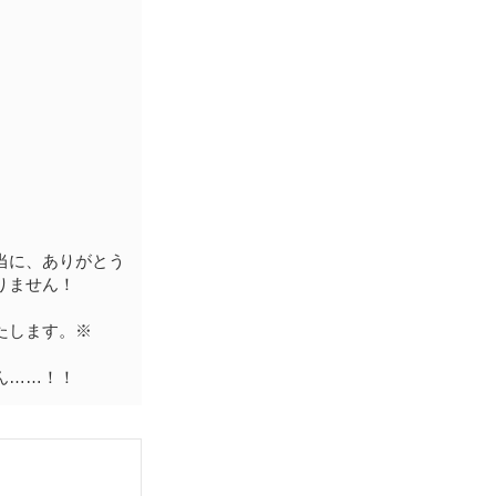
当に、ありがとう
りません！
たします。※
ん……！！