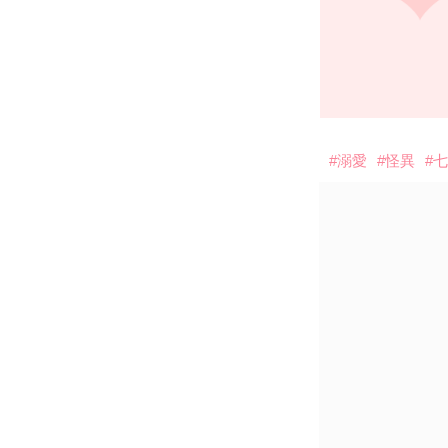
#溺愛
#怪異
#