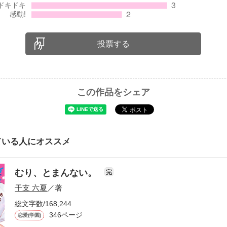
投票する
この作品をシェア
ている人にオススメ
むり、とまんない。
完
干支 六夏
／著
総文字数/168,244
346ページ
恋愛(学園)