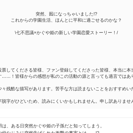
突然、囮になっちゃいました!?
これからの学園生活、ほんとに平和に過ごせるのかな？
\七不思議×かぐや姫の新しい学園恋愛ストーリー！/
投票してくださる皆様、ファン登録してくださった皆様、本当に本
す……！皆様からの感想が私のこの活動の源と言っても過言ではあ
少々残酷な描写があります。苦手な方は読まないことをおすすめい
字脱字がひどいため、読みにくいかもしれません。申し訳ありませ
羽は、ある日突然かぐや姫の子孫だと知ってしまう。
や幼なじみに突然告げられた衝撃の事実とは……!?