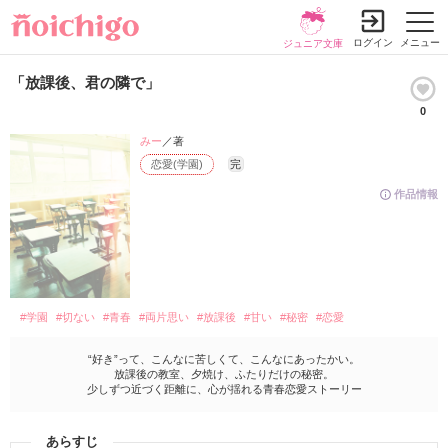
ログイン
メニュー
ジュニア文庫
「放課後、君の隣で」
0
みー
／著
恋愛(学園)
完
作品情報
#学園
#切ない
#青春
#両片思い
#放課後
#甘い
#秘密
#恋愛
“好き”って、こんなに苦しくて、こんなにあったかい。
放課後の教室、夕焼け、ふたりだけの秘密。
少しずつ近づく距離に、心が揺れる青春恋愛ストーリー
あらすじ