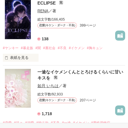
ECLIPSE
完
「好きだったから、別れを選んだ。」

RENA
／著
モテる人を好きになるのが怖かった。

総文字数/166,405
だから私は、中学時代に大好きだった彼を自分から振った。

399ページ
恋愛(キケン・ダーク・不良)
もう会うことはないと思っていたのに、

高校生になって再会した彼は、隣の学校で”王子様”と呼ばれる
138
人気者になっていた。

#ヤンキー
#暴走族
#闇
#裏社会
#不良
#イケメン
#胸キュン
表紙を見る
他の女の子には冷たいのに

私にだけ昔と変わらない笑顔を向けてくる。

表紙画像はAIです
一途なイケメンくんととろけるくらいに甘い
キスを
完
「澪ちゃん。」

如月 いちは
／著
作品を読む
それは止まっていた恋が再び動き始める合図──。

総文字数/92,933
207ページ
恋愛(キケン・ダーク・不良)
✨.ﾟ･*..☆.｡.:*✨.☆.｡.:. *:ﾟ✨.ﾟ･*..☆.｡.:*✨

1,718
人見知りだけど優しい無自覚だけどモテる

#恋愛
#甘々
#溺愛
#独占欲
#不良
#一途
#イケメン
#男性恐怖症
冴木澪-SaekiMio
