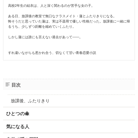
高校2年生の結衣は、人と深く関わるのが苦手な女の子。
ある日、放課後の教室で無口なクラスメイト・蓮とふたりきりになる。
怖そうだと思っていた蓮は、実は不器用で優しい性格だった。放課後に一緒に帰
るうち、少しずつ距離を縮めていくふたり。
しかし蓮には誰にも言えない過去があって――。
すれ違いながらも惹かれ合う、切なくて甘い青春恋愛小説
目次
放課後、ふたりきり
ひとつの傘
気になる人