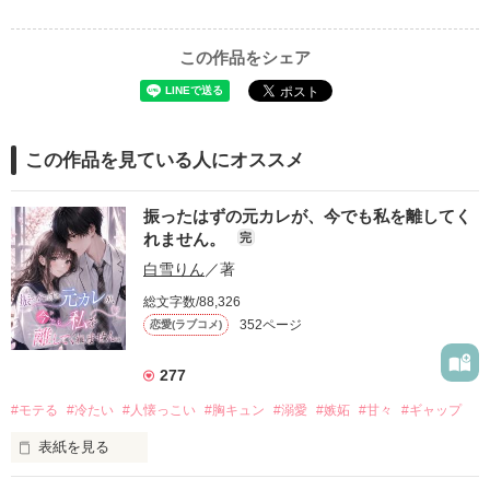
この作品をシェア
この作品を見ている人にオススメ
振ったはずの元カレが、今でも私を離してく
れません。
完
白雪りん
／著
総文字数/88,326
352ページ
恋愛(ラブコメ)
277
#モテる
#冷たい
#人懐っこい
#胸キュン
#溺愛
#嫉妬
#甘々
#ギャップ
表紙を見る