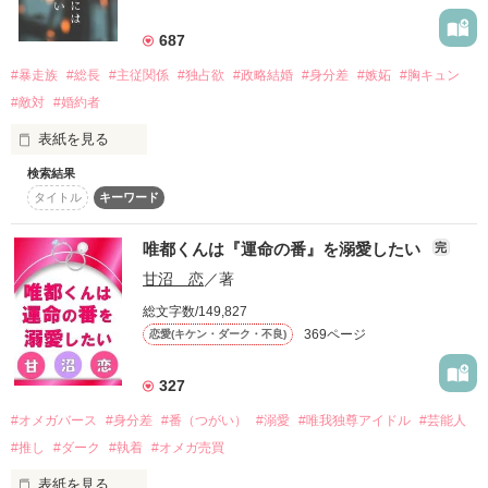
戦の絶えないその国で

この身を捨てでも、あなたを守ると誓ったんですから｣

王さまは一人の少女と出会った

2024.01.06 開始

687
2024.03.16 完結

#暴走族
#総長
#主従関係
#独占欲
#政略結婚
#身分差
#嫉妬
#胸キュン
#敵対
#婚約者
小柄で庶民的な花屋の店員

誰か、私を引き止めてください

表紙を見る
リズ

作品を読む
検索結果
タイトル
キーワード
暴走族の間でまことしやかに

楽しまれているランキングがある

もう引き返せないところまで来ちゃっているのなら……

彼女と出会った王様は

唯都くんは『運命の番』を溺愛したい
愛を知る

完
それは、

甘沼 恋
／著
このまま溺れていくしかないのでしょうか

総文字数/149,827
『  最強ランキング  』

369ページ
恋愛(キケン・ダーク・不良)
しかし、

冷酷非道の王さまは

327
一位と二位は長い間、変わらない顔ぶれ

しかし三位に、新たな顔が候補に上がる

#オメガバース
#身分差
#番（つがい）
#溺愛
#唯我独尊アイドル
#芸能人
#推し
#ダーク
#執着
#オメガ売買
𓐄 𓐄 𓐄 𓐄 𓐄 𓐄 𓐄 𓐄 𓐄 𓐄 𓐄 𓐄 𓐄 𓐄 𓐄 𓐄 𓐄 𓐄 𓐄 𓐄 𓐄 𓐄 𓐄

「俺は別に強くないし､恋に興味もない」

※この物語はフィクションです。

表紙を見る