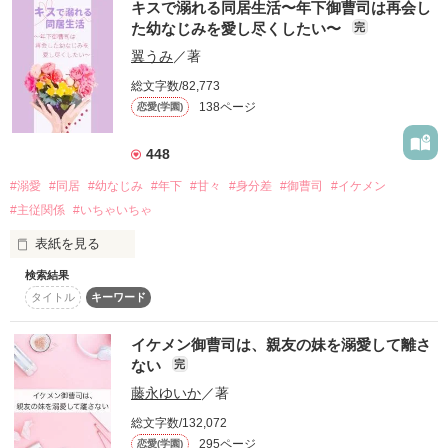
作品を読む
どんなイメージを思い浮かべますか？

キスで溺れる同居生活〜年下御曹司は再会し
飛鳥馬 麗仁

悪魔の近衛騎士団長

た幼なじみを愛し尽くしたい〜
-あすま りと-

完
貴方はだれでもいいくせに

リアム・ロドリエス

翼うみ
／著
野蛮で乱暴で口が悪くって、人を簡単に傷つける

꧁——————————꧂

×

総文字数/82,773
138ページ
＊

恋愛(学園)
私はてっきり、そんな人ばかり思ってたんだけど…

騎士団員の男爵令嬢

「わたし、本物の愛をくれる人でなきゃ、満足出来ません」

テレシア・マーフィス

448
「……へぇ？そんなこと、お前ごときが言っていいとでも思っ
┈┈┈┈┈┈┈ ❁ ❁ ❁ ┈┈┈┈┈┈┈┈

てんの？」

「これ以上触れられたら、壊れちゃう……っ」

#溺愛
#同居
#幼なじみ
#年下
#甘々
#身分差
#御曹司
#イケメン
｢こんなに可愛らしい人を放っておく人間が、

この世にいるわけないでしょう？

#主従関係
#いちゃいちゃ
ナイフのように冷たい視線と、愛のない口調。

「壊れてよ。俺は由瑠を壊したい」

表紙を見る
俺のそばにいてください。

検索結果
作品を読む
死んでも守り抜きますよ｣

「おれはもう、お前しか見てねーんだけど」

タイトル
キーワード
これは本能？

「つづ、俺のお世話してよ」

イケメン御曹司は、親友の妹を溺愛して離さ
すべてを呑み込むほどの暗く深い闇色に包まれた瞳から目を逸
それとも、愛──？

ない
完
らせない。

火事で突然家を失い、親とは連絡取れず

どうやら、私の思い違いだったみたいです

藤永ゆいか
／著
行く宛をなくした私を拾ったのは

ピンク髪のイケメンだった。

総文字数/132,072
「───だから早く、おれに溺れろ」

「藍くん……っ、私を壊して……」

295ページ
恋愛(学園)