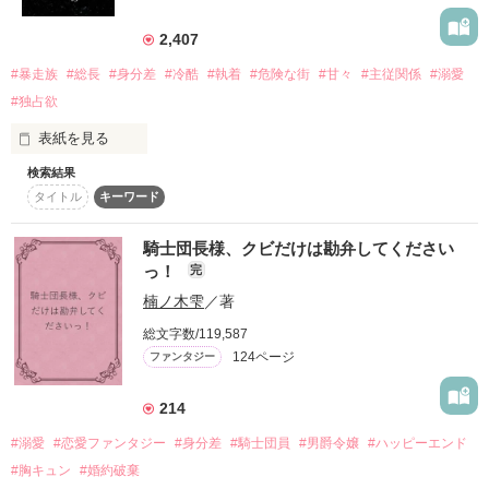
エトワールグループの専務で社長の息子。

×

雑貨部門のたて直しのため、雑貨部門バイヤーになった。

……と言いたいところだけど、

2,407
厳しい目で取引先を見ている。

「オレとあんなことやこんなことしておいて？」

「その顔をもっと見たいだとか。

#暴走族
#総長
#身分差
#冷酷
#執着
#危険な街
#甘々
#主従関係
#溺愛
結花が苦しむ姿はあせるだとか。

フェロモンで運命の番を呼び寄せる

◆米良 33歳◆

学校一のナルシストプレイボーイ

他の男に触らせるのは腹が立つだとか」

"特別体質"

#独占欲
遙斗の秘書。

【朱雀】総長　南雲 紅羽

有能で優しいが、遙斗にだけは少しいじわる。

(Kureha Nagumo)

表紙を見る
「死ぬかどうかはどうでもいい。

俺は結花にあたえられる刺激がもっとほしい」

◆塩沢 莉子 26歳◆

検索結果
フェロモンを抑制できないわたしが発情しないよう

茉白の後輩。

タイトル
キーワード
「感情を感じるたびに、

わたしの身体の熱を"発散"させてくれたのは

人懐っこくて素直。

平凡な学校生活を送るはずが――。

誰もが恐れ、羨み、その瞳に映ることだけを渇望するほどに高
結花におぼれてみたいと思う」

トレンドに詳しく、茉白にとってはSNSの師匠。

貴で気高い、今世紀最強の見目麗しき完璧な神様。

お隣さんの彼で──

騎士団長様、クビだけは勘弁してください
っ！
完
◆影沼 匡近 36歳◆

「ここ…弱いんだ？」

帝さんが私だけに見せる“感情”は、

コスメメーカー・株式会社Amselの常務。

楠ノ木雫
／著
酔いしれるほどに麗しく美しい女たちの愛に溺れ続けていた神
「…違うっ。そんなこと言ってな――」

様は、ある日突然。

私の心をかき乱す。

敬遠していたはずなのに

総文字数/119,587
124ページ
ファンタジー
「なに？もっとって？」

わたしの身体は本能のまま彼を求めてしまうんだ

「今日からこの女がおれの最愛のひと、ね」

「俺は結花を手放すつもりはない」

作品を読む
214
⚠ こんな展開、聞いてません ⚠

#溺愛
#恋愛ファンタジー
#身分差
#騎士団員
#男爵令嬢
#ハッピーエンド
そんなことを、言い出した。

外に出たいと思った、それだけなのに。

#胸キュン
#婚約破棄