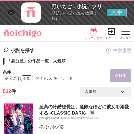
野いちご - 小説アプリ
入手
話題の小説が読み放題！
無料
ログイン
メニュー
ジュニア文庫
小説を探す
検索履歴
「身分差」の作品一覧・人気順
条件
再検索
身分差 |
タイトル, キーワード
対象
522
件
検索ワード
至高の冷酷総長は、危険なほどに彼女を溺愛
を含む
する -CLASSIC DARK-
完
[原題]CLASSIC DARK -姫は漆黒に愛される-
を除く
柊乃なや
／著