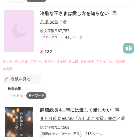
実は暴走族の総長なんてやってる

　一臣の熱烈なアプローチで結婚を決めた万葉。幸せの絶頂だ
軽薄でクズな俺様イケメン御曹司『九条柊弥』と

「依茉、めちゃくちゃ可愛い」

った万葉だったけれど、結婚式のお色直しの際に、一臣の同僚
冷酷な王さまは愛し方を知らない
完
クソ貧乏でちょっと残念系美女な強気女子『七瀬舞』

たちから衝撃的な発言を耳にしてしまう。噂の内容は、一臣が
片瀬 天音
／著
女医の元恋人を捨てて、出世のために万葉と結婚したというも
この二人は甘い……だけじゃない！？

たまにイジワルだけど

のだった。

｢…っ、いくらなんでも、可愛いがすぎますよ。

総文字数/167,757
一堂くんは、とびきり甘くて優しくて。

　ショックを受けた万葉は、一臣との初夜を避けて過ごしてい
413ページ
ファンタジー
───── 『俺様御曹司は逃がさない』

た。何日も家に帰ってこない一臣の元へと忘れ物を届けに行く
男の理性なんてものはないも同然だって、

と、一臣の元恋人である女医から一臣との関係を匂わされ
パパとママに教わりませんでしたか？｣

レビューありがとうございますෆ⸒⸒

「好きだよ」

132
――？
・Mさま・ゆーさま　

#王宮
#王さま
#ファンタジー
#冷酷
#庶民
#身分差
#ライバル
#溺愛
「依茉の彼氏は、俺だろ？

◎公開日 2024.4.1　◎修正 7.13～

他の奴のことなんか考えんなよ」

#純愛
作品を読む
修正が完了した章から順次再公開していきますᰔᩚ

なのに、絶え間なく何度も｢可愛い｣って言ってきたりするのは
表紙を見る
どうして…？

※修正になかなか手が回らない状態です、すみません。いつま
いつも、わたしを惑わせる。

検索結果
でも非公開にしておくのも申し訳ないので、Episode19から未
若き国王

修正ですが再公開します！

タイトル
キーワード
孤独の王さま。

「ねぇ、依茉。

早く俺のこと好きになって」

静穏総長も､時には激しく愛したい
完
｢“ココ”にいる意味…ですか。

冷酷な王がおさめる国イリア王国

翠はそれを知ってどうするつもりです？

またり鈴春❀6/30『かわよこ食堂』発売
／著
♡

総文字数/117,568
作品を読む
…俺から離れていくつもりだったら、尚のこと離さない。

315ページ
恋愛(キケン・ダーク・不良)