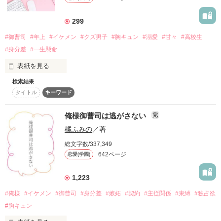
彼は疎遠になっていた年下の幼なじみ。

弟みたいにかわいがっていたけれど…？

その言葉に心が揺れ動かされた時。

「……あー、もう無理」

299
♡ ••┈┈┈┈┈┈┈┈•• ♡

何も映していないようで本当は誰よりも

#御曹司
#年上
#イケメン
#クズ男子
#胸キュン
#溺愛
#甘々
#高校生
「一日一回必ずキスして」

純粋なその漆黒に

#身分差
#一生懸命
溺れて、溶けて、触れて、満たして

無自覚天然美少女

表紙を見る
同居の条件は毎日キス！？

甘く、熱く、溺れる。

わたしは君色に染まる

そんなこと言う子じゃなかったのに…！

春風 翠 -Sui Harukaze-

検索結果
タイトル
キーワード
×

執筆開始𓆸7月26日

「妹に変な虫がつかないように

୨୧┈┈┈┈┈┈┈┈┈┈┈┈┈┈┈┈୨୧

執筆終了𓆸12月13日

虫除けになって欲しい」

糖度高めな溺愛ラブ ➳♡

俺様御曹司は逃がさない
完
インテリジェンスな聡明総長

何事にも前向きな元お嬢様

橘ふみの
／著
千歳 綴(ﾁﾄｾ ﾂﾂﾞﾘ)

蘭 紫呉 -Sigure Araragi-

(続編も公開中です♡)

始まりは、過保護な兄のこの一言。

総文字数/337,349
:

×

642ページ
恋愛(学園)
素敵なレビューありがとうございます！

°

兄の親友で、プレイボーイとして有名な

＊

イジワルな学園トップクラスの御曹司

♡ ••┈┈┈┈┈┈┈┈•• ♡

夜月夜冷 さま

1,223
イケメン御曹司が

玖央 綺世(ｸｵｳ ｱﾔｾ)

かげみつ さま

わたしの仮の彼氏になりました。

#俺様
#イケメン
#御曹司
#身分差
#嫉妬
#契約
#主従関係
#束縛
#独占欲
花芽みのり さま

୨୧┈┈┈┈┈┈┈┈┈┈┈┈┈┈┈┈୨୧

青葉 さま

#胸キュン
＊ ＊ ＊

【冷酷御曹司の偏愛が溢れて止まらない】

｢約束を破ったら…？そうですねぇ…
