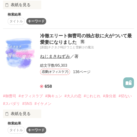
＊

＊ レビュー御礼 ＊

表紙を見る
ha_様

「ゲームの目的は、“相手の心を落とす”こと。

＼初恋相手にドロ甘に溺愛される危険生活／

検索結果
みつば様

はじまりは、――そんなささいなひと言だった。

自分に対して恋愛感情を抱かせたほうの勝ちだ」

タイトル
キーワード
こち様

『オジョーサマってさ。

素敵なレビュー本当にありがとうございます ;  ; 

そんな寂しい目、してんだ』

「入れ替わっちゃおうよ♪」

･٭☾·̩͙⋆★·̩͙✧‬‪*･٭☾·̩͙⋆★·̩͙✧‬‪*･٭☾·̩͙⋆★·̩͙✧‬‪*･٭☾·̩͙⋆★·̩͙✧

冷徹エリート御曹司の独占欲に火がついて最
青波結花（17）

誤字などがあったらお知らせください！（ないようにしっかり
愛妻になりました
完
－あおなみ ゆいか－

と確認します…！）

[原題]チクタク時計ワニと雪解けの魔法
他校に通う、顔がそっくりな双子の妹の提案で

カジノで はたらく高校2年生

ボロボロだった

作品を読む
ねじまきねずみ
／著
入れ替わってそれぞれの学校に行ってみようと。

×

私の命と心を救ってくれた、

國帝（20）

執筆開始  2024 1/31〜

総文字数/95,303
－くに みかど－

3/28 完結

それは正反対を生きる男の子。

136ページ
恋愛(オフィスラブ)
だけど、替え玉として通うこととなった麗帝学園は、

ダウナーなカジノ支配人

『四天王』と呼ばれる４つの暴走族が君臨していて――。

･٭☾·̩͙⋆★·̩͙✧‬‪*･٭☾·̩͙⋆★·̩͙✧‬‪*･٭☾·̩͙⋆★·̩͙✧‬‪*･٭☾·̩͙⋆★·̩͙✧

作品公開  2024 3/11〜

658
全ページ公開     3/30

盗賊なんかじゃない。

#御曹司
#オフィスラブ
#胸キュン
#大人の恋
#じれじれ
#身分差
#切ない
「あのぉ…帝さん」

読者数2000人突破！(2024/6/20)

「なんでわたしが…こんなことに!?」

#スパダリ
#SNS
#イケメン
読者数3000人突破！(2025/4/3)

あなたはたったひとりの、私の王子様。

「…なんだ？」

表紙を見る
不運続きのアンラッキーガール

朝陽 そら

「えぇと…どうして私を家に住まわせたんですか？

♡ランキング♡

検索結果
＊第6回ベリーズカフェ恋愛小説大賞にて優秀賞をいただきま
(Sora Asahi)

秀でたところがあるわけでもないのに、

♱

タイトル
キーワード
した＊

カジノでも雇ってもらえましたし…」

初回ランキング入り  2024 3/31
