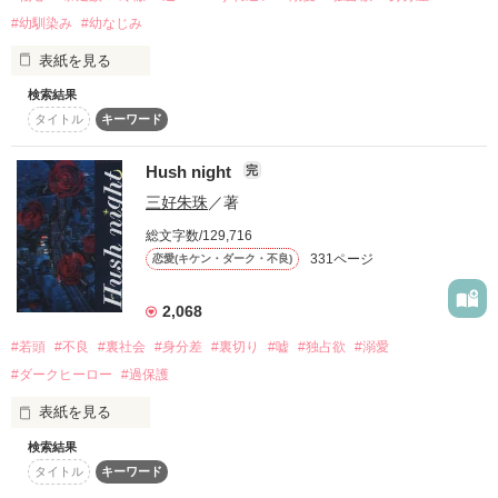
.

#幼馴染み
#幼なじみ
復刻！夏の野いちごビギナーズ応援コンテスト～中・長編チ
ャレンジ！～
表紙を見る
「いいから中へ入れろ。その女は俺が許した」

500文字の不気味なテスト、募集中。
検索結果
200文字でゾッ！こわい短編コンテスト
タイトル
キーワード
親に捨てられ、過去の初恋は、儚く散った。

忘れなきゃと思って生きていたら───。

スターツ出版小説投稿サイト合同企画「1話からの長編大
例外などない、はずだった

賞」野いちご！会場
Hush night
完
「お前……椿月か？」

──その日までは。

三好朱珠
／著
その他の条件
動画あり
コミックあり
また、出会いました。

総文字数/129,716
331ページ
恋愛(キケン・ダーク・不良)
𓆸 𓆸

「椿月、大丈夫か？」

2,068
龍泉閣 ・ 13代目皇帝

私の手を振り払ったのに、どうして優しくするの？

#若頭
#不良
#裏社会
#身分差
#裏切り
#嘘
#独占欲
#溺愛
京  静日

#ダークヒーロー
#過保護
-かなどめ  しずか-

表紙を見る
冷徹で“百獣の王”と噂されているNo.1暴走族の総長。

𓆸 𓆸

×

検索結果
いろんな不運に晒され、心を閉じ込めた少女。

タイトル
キーワード