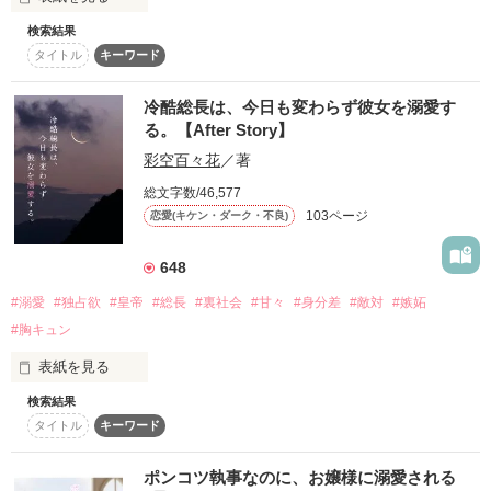
三位候補 ・ 千秋 奏  (ちあき かなで)

登場する人物・団体・名称等は架空であり、実在のものとは関
愛し方を、知らないのでした

×

係ありません。

検索結果
「好きになってもらえるよう頑張る！」

タイトル
キーワード
奏に一目惚れ ・ 若桜 澪音  (わかさ みお)

私は家族にも愛されないベータなのに

𓐄 𓐄 𓐄 𓐄 𓐄 𓐄 𓐄 𓐄 𓐄 𓐄 𓐄 𓐄 𓐄 𓐄 𓐄 𓐄 𓐄 𓐄 𓐄 𓐄 𓐄 𓐄 𓐄

冷酷総長は、今日も変わらず彼女を溺愛す
いつもは静かで穏やかな優しい人

る。【After Story】
☆ベリーズカフェ・ファンタジー部門ランキング1位！ありが
作品を読む
【やっと出会えた、俺の運命の番】

だけど

とうございます！

彩空百々花
／著
総文字数/46,577
☆レビューありがとうございます！☆

【アルファの血に誓うよ。君を絶対に幸せにする】

「私が好きって言ったらどうします？

103ページ
恋愛(キケン・ダーク・不良)
って、どうもしないですよね〜」

☆蒼月 愛帆*さま

☆ogwさま

648
「……その倍、キスで返す」

☆あんにゃんどうふさま

100人超えのファンの前

☆usamoさま

#溺愛
#独占欲
#皇帝
#総長
#裏社会
#甘々
#身分差
#敵対
#嫉妬
「へぇ。……えぇ!?」

☆ まみ08さま

大人気アルファアイドル様に

#胸キュン
表紙を見る
ファーストキスを奪われそうになっているんですけど

その男らしさ、反則です

検索結果
作品を読む
タイトル
キーワード
【⠀静穏総長も､時には激しく愛したい⠀】

──────❁──────

☆彡　　☆彡　　☆彡

ポンコツ執事なのに、お嬢様に溺愛される