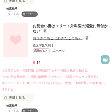
表紙を見る
「つづ、俺も男だよ？」

⋆⸜ 2024年07月25日　書籍化 ⸝‍⋆

「他の男なんか見るなよ」

一生俺以外見れないように、

検索結果
貧乏人のヒロインがある日

失恋したばかりの高校生

「つづは俺だけのものだから」

作品を読む
たっぷり可愛がってあげましょう｣

タイトル
キーワード
『九条財閥』の会長と出会って人生が一変する──！？

西森 依茉

いつも有難うございます！

『家が貧乏でちょっと残念系美女な強気女子』が

お見合い妻はエリート外科医の溺愛に気付か
×

再会した年下幼なじみとの

『超お金持ちでクズな俺様イケメン御曹司』と

ない
完
甘くて刺激的な主従逆転同居ラブ♡

ガミガミ言い合いながら、いがみ合って

年上のクズな御曹司

言葉遣いは丁寧なのに、言うことがまるで普通じゃなくて

おうぎまちこ（あきたこまち）
／著
助けられたり、助けたりして

一堂 慧

作品を読む
振り回され拗らせながらも時には甘くラブラブ(？)な二人の

総文字数/7,631
表紙公開:2024/8/18

とにかくドタバタ系ラブコメディ！

執筆:2024/8/19〜9/24

11ページ
恋愛(ピュア)
＊ ＊ ＊

ごくごく平凡な生活……いや、平凡以下な生活を送っていた。

｢あぁ…あの忌々しい組ならとうに潰しておきましたから、ご
不満が無いと言えば嘘にはなるけど

34
心配なく。

別に不幸でもないし

わたしたちは１ヶ月限定の

#鎖骨フェチ #当直明けの無精髭フェチ
#溺愛＆執着＆独占欲
そこそこ幸せに暮らしていた……はずなのに！！

作品を読む
偽の関係。

翠の周りにいる不穏分子は、

#年の差＆身分差？
#隠れ御曹司
#イケメン
#職業ヒーロー（外科医）
これからも全て取り除いていくので｣

あいつのせいでハチャメチャで非日常的な生活を送るはめに。

#ハッピーエンド
#ラブラブ＆いちゃいちゃ（予定）
#両片思いのすれ違い
そのうえ、相手は女なら来る者拒まずの

#ざまぁ
天下の天馬学園で『マスター』✕『サーバント』関係！？

クズ男子だから。

いや、こんな生活は一切望んでないんですけど！？

表紙を見る
頭がとっても頭が良さそうに見えて

「お前、俺から逃げられるとでも思ってんの？」

検索結果
本気になったらダメなのに。

　大学教授の父の命令でお見合いをすることになった、将来有
「あんたの女になんて、絶っっ対にならないから！！」

タイトル
キーワード
望な外科医・一臣と結婚することになった万葉。
