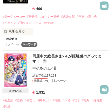
低くて甘い声 

しかし。

クラシック・ダーク

17歳で分かってしまったほど、

466
時折見せる、光のない瞳 

私はたったひとつの恋をした。

2022.01月 表紙公開

#ダークヒーロー
#身分差
#ダウナー男子
#危険な街
#同居
#裏社会
「俺に頼れ」

2023.04.07. 完結

わたしにだけ、優しい人  

#イケメン
#胸キュン
#キス
#年の差
「可愛いすぎだろ……」

許されない恋を、した───。

○2023.07.25 書籍発売中です

表紙を見る
いつまでこんなことを続けるのだろう  

検索結果
どうして甘く見るの？

【原題】 

タイトル
キーワード
「…４年間大人しくしてたのに、

＊

CLASSIC DARK -姫は漆黒に愛される-

────わたしは嘘に塗れているのに  

どうして今になって外に出たがる？」

私のこと、嫌いじゃないの？

孤独なお嬢様

同居中の総長さま×４が距離感バグってま
温かいレビューありがとうございます！

す！
完
ここは無法都市、黒街。

「椿月の事嫌いなんて言った覚えねぇ」

遠坂 乃々

中小路かほ
／著
─Tōsaka Nono─

ruuuk 様    舞稟(まいぴん)様

/ 原題【THE DEVIL】

街の外に出るためには、借金を返すか、

「俺は、お前を手放してぇと思ったことなんて一度もねぇよ」

雨月桜兎  様    みあ( ・_・ ) 様

総文字数/137,193
素敵な表紙は冰悠このちゃんから頂きました☺︎

×

トリプルA～ 様    KAKA 様

381ページ
恋愛(逆ハー)
街の中央にあるカジノで“外”を賭けて勝負し、

「俺がお前を求めるのじゃ、居場所になんねぇか？」

ゆー 様
孤独な王子様

【Hush night】

書籍化作品
勝たないといけない。

1,931
─静かな夜─

優しく見つめて、抱きしめてくるから。

水渡 海真

#暴走族
#総長
#御曹司
#胸キュン
#溺愛
#不良
#双子
#敵対
#身分差
作品を読む
─Mito Kaima─

「そんなに外に出たいなら、

───また好きに、なってしまいました。

#同居
もう一度だけチャンスをやる」
