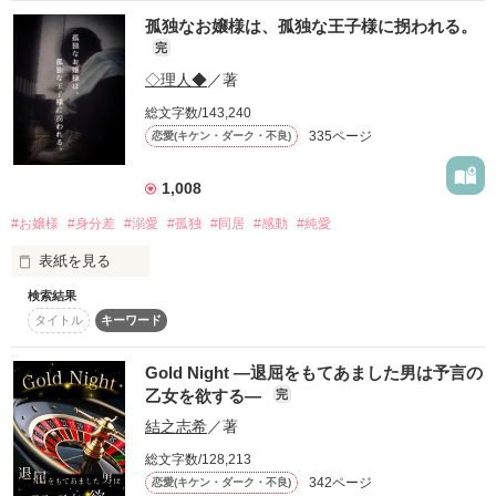
名の通り、慎ましく上品な男

出逢ってはいけなかったんだ、この男とは。

孤独なお嬢様は、孤独な王子様に拐われる。
〈No.1暴走族、鬼龍〉

完
否、

絶対に。

◇理人◆
／著
冷徹と有名な総長【No.1】

表面上、そう見えるだけの男

獅子堂 士綺  Shiki Shishido

総文字数/143,240
否、

335ページ
恋愛(キケン・ダーク・不良)
・

ふんわり笑顔の副総長【No.2】

・

天王寺 憐夜  Renya Tennouji

彼の本質を知る者など、存在しない。

1,008
無口でクールな実は優しいハッカー【No.3】

#お嬢様
#身分差
#溺愛
#孤独
#同居
#感動
#純愛
孤独な訳あり少女

如月 玲音  Reon Kisaragi

皐月 うる（さつき うる） 

表紙を見る
「俺が教えたんだから

裏アリ(？)な優しい仲介役【No.4】

×  

検索結果
皇 涼  Ryo Sumeragi

他の男じゃ、物足りないでしょ？」

タイトル
キーワード
 『獅童組』若頭【レイ】

 天方 麗日（あまかた れいひ） 

幸せを忘れた少女

Gold Night ―退屈をもてあました男は予言の
百瀬 椿月  Tsubaki Momose

街にあかりが灯ったとき、

乙女を欲する―
完
『なら、おれといっしょに逃げる？』

・

結之志希
／著
不敵に素敵な夜が始まる

・

総文字数/128,213
かつての幼馴染みは、私を嫌い、離れていきました。

342ページ
恋愛(キケン・ダーク・不良)
きっとこの先、彼以上のひとには出会えない。

CLASSIC DARK 
