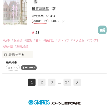
完
15代目・霜蘭花派皇帝

榊原蓮華草
／著
作品を読む
運命の番を探すためにアイドルをしている

飛鳥馬 麗仁

総文字数/156,354
-あすま りと-

おっとり王子様顔の腹黒アルファ（α）

148ページ
恋愛(ピュア)
×

23
天上　唯都

孤独な少女

#執事
#お嬢様
#溺愛
#甘々
#独占欲
#ポンコツ
#ベタ惚れ
#ツンデレ
（あまがみ　ゆいと）

七瀬 彩夏

#身分差
#政略結婚
-ななせ あやか-

表紙を見る
×

──────❁──────

検索結果
タイトル
キーワード
家族に虐げられている

「あやちゃん、今日も可愛いね」

1
2
3
27
…
自己犠牲型のベータ？（β）

こんなはずじゃなかったんです。

「おれ、あやちゃんがいないと生きていけない」

神楽　琉乃　

あやちゃん、

（かぐら　るの）
