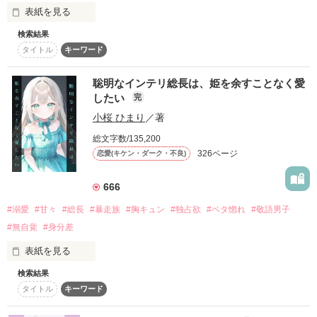
＊*ﾟ ゜ﾟ*＊*ﾟ ゜ﾟ*＊*ﾟ ゜ﾟ*＊*ﾟ ゜ﾟ*＊

表紙を見る
𓆸𓆸𓆸

（※ウェブ版推奨）
《表紙公開日》

親に捨てられたシンデレラ

検索結果
2023.09.04

タイトル
キーワード
目が覚めたら、自分の隣に知らない男が眠っていた。

にっこりと綺麗な弧を描いた妖艶な唇。

中町 由瑠

作品を読む
《執筆期間》

朝の鍛錬が迫っていて置いていったが……

2023.10.04 〜 2024.01.05

突き刺さる氷河よりも冷たく冷酷無慈悲な、感情の読めない漆
聡明なインテリ総長は、姫を余すことなく愛
×

黒の瞳。

したい
完
鍛錬後の業務中に遭遇、彼はあの近衛騎士団長だと判明した。

来るもの拒まずなクズ男

小桜 ひまり
／著
それは、逸らしたくても逸らせない甘いあまい罠。

‎◯● 書籍化決定‎ ●◯

千茅 藍

総文字数/135,200
「あの、本当に、何でもしますのでクビだけは……」

野いちごジュニア文庫より文庫化

326ページ
恋愛(キケン・ダーク・不良)
▷▷2024.5.20発売

誰も愛さない。誰も愛せない。

＊*ﾟ ゜ﾟ*＊*ﾟ ゜ﾟ*＊*ﾟ ゜ﾟ*＊*ﾟ ゜ﾟ*＊

「そうだな……黙ってはおいてやろう。だが、何でもするとい
う言葉は言わないほうがいい」

666
書籍はジュニア向けに改編、

だけど、誰よりも他人の温かさを求めている。

ストーリーもコンパクトになって

#溺愛
#甘々
#総長
#暴走族
#胸キュン
#独占欲
#ベタ惚れ
#敬語男子
より読みやすくなっています。

甘い言葉をささやく近衛騎士団長に翻弄されるテレシアの恋物
#無自覚
#身分差
本物の愛に飢えた皇帝は、今日も無気力にこの世を生きる。

語が始まる——

「由瑠の肌、甘くて柔らかくて

表紙を見る
書籍化に伴い、改題しました。

うっかり溺れそうになる」

原題『ケダモノたちのお姫さま』
꧁——————————꧂

検索結果
タイトル
キーワード
みなさんは“暴走族”って言ったら

15代目・霜蘭花派皇帝

┈┈┈┈┈┈┈ ❁ ❁ ❁ ┈┈┈┈┈┈┈┈

……なんて。
