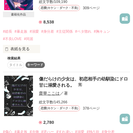
総文字数/109,190
詳しく検索
309ページ
恋愛(キケン・ダーク・不良)
書籍化作品
検索対象
8,538
タイトル
キーワード
作家名
表紙コメント
#総長
#暴走族
#溺愛
#身分差
#主従関係
#ベタ惚れ
#胸キュン
あらすじ
#不良LOVE
#同居
表紙を見る
ジャンル
検索結果
タイトル
キーワード
ここは格式と伝統を重んじる、由緒正しき街

感想
傷だらけの少女は、初恋相手の幼馴染にドロ
ステータス
全て
完結
更新中
甘に溺愛される。
完
トップに君臨する男には

齋華ここは
／著
作品の長さ
長編
中編
短編
一般人はおろか、同じ組織の人間でさえ

総文字数/145,266
作品の長さについて
378ページ
恋愛(キケン・ダーク・不良)
ろくに近づくことができないという。

コンテスト
2,780
.

超短編で謎をしかけろ！100文字ミステリーコンテスト
#傷心
#暴走族
#冷徹
#逆ハー
#すれ違い
#溺愛
#独占欲
#身分差