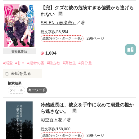
×

総合：55位

⋆

こちらは改稿＆番外編追加にて書籍が発売となります。

【完】クズな彼の危険すぎる偏愛から逃げら
「…気まぐれだ」

恋愛(キケン･ダーク･不良)：21位

WEB版はあっさりめですが書籍版は甘めなシーン増量しており
「替え玉ってバラされたくなかったら、…わかるよな？」

れない
完
♱

ます。

【最高順位】

SELEN（春瀬恋）
／著
ウエディングドレスをめぐるお気に入りの番外編が書けたので
クールで女嫌い

ワケあって、黒街を支配する國家のご子息、

総合：1位

ぜひお読みいただけるとうれしいです。茉白が絵が下手な理由
【青龍】総長　東郷 藍

総文字数/86,554
恋愛：1位

とか、Sな遙斗とのラブなシーンなどなど。

(Ran Tougou)

帝さんの家に住み、帝さんのカジノで

恋愛(キケン･ダーク･不良)：1位

296ページ
『拐いにきたよ、オジョーサマ』

恋愛(キケン・ダーク・不良)
初めて書いた長編でしたので改稿前は拙い部分も多いですが…
×

はたらいている私。

書籍化作品
こちらはこちらでお楽しみいただけますと幸いです。

1,004
番外編も公開中です！
（書籍版はたくさんの方の手を借りてグレードアップしており
「ぼくだって、これでも一応男なんだけど」

でも、私自身は平々凡々な一般女子なのに…。

孤独なお嬢様は、

#溺愛
#甘々
#運命の番
#独占欲
#高校生
#身分差
ます）

孤独な王子様に拐われる。

癒し系年下チワワ男子

表紙を見る
＊＊＊

作品を読む
【玄武】総長　北園 琥珀

「結花が俺に刺激をあたえてくれるなら、

(Kohaku Kitazono)

検索結果
それを味わってみたい」

◆真嶋 茉白 28歳◆

タイトル
キーワード
雑貨メーカー・株式会社LOSKAの企画営業職で、社長の娘でも
×

「俺に勝て」

　　┊　　┊　　┊　　

ある。

☆　　┊　　┊

冷酷総長は、彼女を手中に収めて溺愛の檻か
誰よりもLOSKAが好きで、将来的には父の跡を継ぐつもりでい
作品を読む
「…さて。お仕置きはなににしようか」

「キスは、こうやってするものだ」

　　　┊　　☆

ら逃さない。
完
る。

☆

絵が下手。

やさしい仮面を被った冷酷男

彩空百々花
／著
【白虎】総長　西洞院 雪夜

いつも気だるげな帝さんが、

総文字数/158,000
◆雪村 遙斗 34歳◆

(Yukiya Nishitouin)

アパレルやコスメなどの店舗を展開する大手企業・シャルドン
399ページ
恋愛(キケン・ダーク・不良)
私には特別な顔を見せてくる！？

私、中町由瑠は普通の高校生
