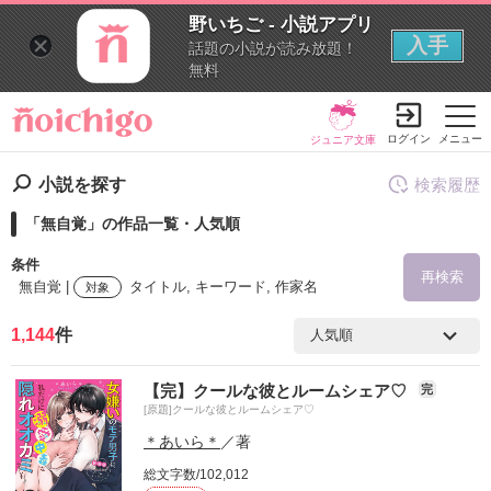
野いちご - 小説アプリ
入手
話題の小説が読み放題！
無料
ログイン
メニュー
ジュニア文庫
小説を探す
検索履歴
「無自覚」の作品一覧・人気順
条件
再検索
無自覚 |
タイトル, キーワード, 作家名
対象
1,144
件
検索ワード
【完】クールな彼とルームシェア♡
完
を含む
[原題]クールな彼とルームシェア♡
＊あいら＊
／著
を除く
総文字数/102,012