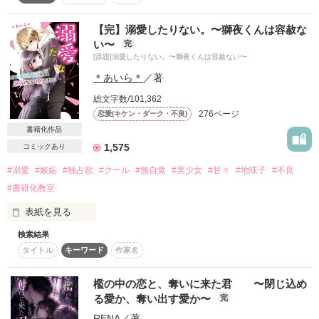
か弱いお姫様は誰の手に…！

「太陽ってぽかぽかしてて暖かいな〜」

わたしの実家のカフェに通う常連さんは

【完】溺愛したりない。〜獅夜くんは容赦な
────────────────

い〜
完
作品を読む
優しくてかっこよくて笑顔が素敵な人

「ほら、おいで」

[原題]溺愛したりない。〜獅夜くんは容赦ない〜
ふわふわした眠り姫を手な付けたのは

＊あいら＊
／著
暴走族の総長様

「その顔…俺以外に絶対するなよ」

総文字数/101,362
「ゆきちゃん、今日もかわいいね」

276ページ
恋愛(キケン・ダーク・不良)
" 何人も男がいる "

「お前は俺だけを見ていればいい。」

本当は男耐性ゼロの純粋美少女

書籍化作品
「お代としておれの苗字もらってよ」

甘々、胸きゅんっ、愛されLOVE

1,575
コミックあり
花染 雪音

#溺愛
#嫉妬
#独占欲
#クール
#無自覚
#美少女
#甘々
#地味子
#不良
ｰ Hanazome Yukine ｰ

隣にいるはずなのに、どこか遠くて、

#書籍化教室
「なんでこんな…

でも、いつも冗談ばかり言って

いちいち可愛いことすんの？」

謎の多い彼女。

表紙を見る
わたしをからかってくる

検索結果
×

甘〜い王子様は、

「お前は……何者なんだ？」

タイトル
キーワード
作家名
冗談だってわかってるけど

姫ちゃんの虜のようです。

ちょっとだけ心臓に悪いです

檻の中の恋と、奪いに来た君 〜閉じ込め
「ふふっ。ヒミツだよー。」

ひっそり、地味に暮らしていきたい。

る愛か、奪い出す愛か〜
完
" 経験人数は星の数 "

RENA
／著