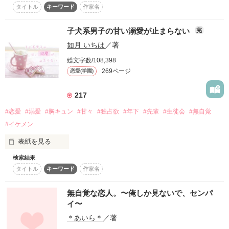
タイトル
キーワード
作家名
宮村 芙羽梨

＼ 容赦ないドロ甘学園ラブ ／

(miyamura huwari)

可愛い可愛い、俺の幼なじみ。

「一つ一つ、教えてあげるからね。

人気者の彼だけど、

子犬系男子の甘い溺愛が止まらない
作品を読む
完
×

如月 いちは
／著
2021.11/26 〜 12/16

総文字数/108,398
リアル王子様の生徒会長

「宗ちゃんだーい好きっ！」

じゃあまず最初に、

269ページ
恋愛(学園)
＊2022年3月25日書籍発売決定＊

「雪乃のこと好きすぎるわ」

香月 詩音

「宗ちゃんになら……何されてもいいもんっ……」

(Kazuki sion)

217
書籍限定書き下ろし収録予定

（真綾ちゃんが美少女バレする回や、記念日の甘々エピソード
……俺の首に手を回して、口を開けてみよっか」

#恋愛
#溺愛
#胸キュン
#甘々
#独占欲
#年下
#先輩
#生徒会
#無自覚
など）

#イケメン
それ以上煽るなら

｢誰にも渡さない、僕だけの芙羽梨だから｣

表紙を見る
手加減しないけどいいの？

ひとりじめしていいですか？

甘いイタズラをしてくる彼と、

検索結果
｢なに、言って…っ｣

タイトル
キーワード
作家名
ど天然モテモテ小悪魔ちゃん。

｢たくさん甘やかしてあげる。だから…覚悟しといて｣

「生徒会長っ、僕の彼女になって？」

無自覚な恋人。〜俺しか見ないで、センパ
甘え上手な高校１年

作品を読む
《新城 藍》

甘い騙しの噂がある私。

イ〜
▷▶︎2021.05.25 書籍発売◀︎◁

＊あいら＊
／著
｢っ…｣

×

突如、現れたイケメン男子。
