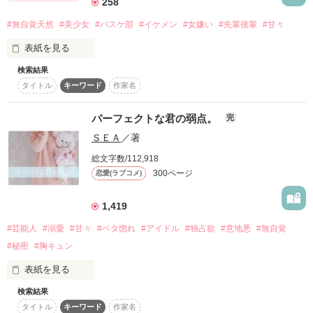
258
『いつでも　豪華に　華やかに』

「優しくされたい？　それとも、ドロドロに甘やかされた
い？」

作品を読む
#無自覚天然
#美少女
#バスケ部
#イケメン
#女嫌い
#先輩後輩
#甘々
＊――――――――――＊

セレブの集う花組代表

ちっとも生徒会の仕事が終わらない。

高校2年　

表紙を見る
神楽坂　遥(かぐらざか　はるか)

彼らに目を付けられつつ

検索結果
「先輩、好きです」

幹部たちにも気に入られていく

人違いしたお詫びに

タイトル
キーワード
作家名
そう言って叫んでも

彼に迫られてキスをした私。

契約したからには、

「先輩、僕のことだけ見てくださいよ」

今日からお前は、俺のもの。

「あっそ」

《星劉》のNO.2とNO.3

パーフェクトな君の弱点。
完
そうやって冷たくされる

赤と青の可愛い双子

ＳＥＡ
／著
森　明人

「息が出来ねぇぐらいのキス、してやるよ」

なのに

森　勇人

総文字数/112,918
『お土産、何がいい』

300ページ
恋愛(ラブコメ)
───どんどん甘い罠に落ちていく。

☆2020．10．24　『その後の番外編』　追加しました。
「美来は俺らのだ」

「俺、もう心瑠にしか興味ねぇ」

期待しちゃうメールをくれる・・・

「お前なぁ……分かれよ」

1,419
作品を読む
それは甘くてキケンな恋の

天馬くんの溺愛は

#芸能人
#溺愛
#甘々
#ベタ惚れ
#アイドル
#独占欲
#意地悪
#無自覚
先輩のこと思い続けてもいいですか？

《月帝》のＮО．３

はじまりだったようです。

#秘密
#胸キュン
久保　幹人

どんなに盛った砂糖よりも甘すぎる。

表紙を見る
「諦めろって。気持ちよくしてやるから」

牧野　希衣　（高１）

*・゜゜・*:.。..。.:*・*:゜・*:.。. .

検索結果
天真爛漫で無自覚美少女

副会長

タイトル
キーワード
作家名