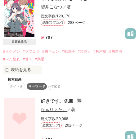
学校には、二つの敵対する暴走族の総長や有名なグループ商事
碧井こなつ
／著
の御曹司がいて……。

総文字数/120,170
しかも彼らは二年前一度会っただけの美来をかぐや姫と呼び探
＊――――――――――＊

288ページ
恋愛(ラブコメ)
していた。

「先輩はもっと自分が可愛いことを自覚した方がいいです
無自覚な誘惑に、

よ？」

707
翻弄されっぱなしの恋人。

書籍化作品
＊＊＊✴︎✴︎☆✴︎✴︎＊＊＊

天然で鈍感な

人に抱き着くのがクセの美少女

#イケメン
#ラブコメ
#胸キュン
#地味子
#芸能人
#独占欲
#無自覚
八神　司狼

わたしに甘い言葉ばかりをかけて

#べた惚れ
#甘々
#溺愛
暴走族《月帝》の俺様総長

横谷　心瑠

【yokotani miru】

表紙を見る
「計算じゃないから余計タチ悪い……。

「俺の女になれ」

俺に何されても知りませんから」

検索結果
「天馬くん、口じゃなくて手を動かしてくれる？」

『目立たず　静かに　こっそりと』

×

タイトル
キーワード
作家名
如月　怜王

地味に生きたい

暴走族《星劉》のクール総長

「仕方ないなぁ、こうですか？」

高校1年　

好きです。先輩
完
表は優しくて、

白石凛花(しらいし　りんか)

2021年9月7日公開

「お前はアイツにはもったいなさ過ぎる」

なぁりょた。
／著
裏は悪魔なモテ王子

2023年5月27日〜更新再開

「……ひゃっ！」

総文字数/39,068
青山　勇吾

VS

202ページ
恋愛(ピュア)
坂本　千隼

【aoyama yugo】

優しい王子の仮面を被った坂本商事の御曹司

「ふふっ、先輩、かーわいっ」
