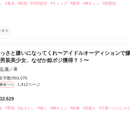
ン
#幕末
#妖怪
#沖田総司
#ギャップ
#狼男
#胸キュン
#無愛想
、俺のものになってよ」

作家名
るっ」

した、

ったのは……。

っさと嫌いになってくれ〜アイドルオーディションで
男装美少女、なぜか姫ポジ獲得？！〜


伯 庵
／著
、

いよ。

文字数/993,075
1,412ページ
新撰組の

愛(逆ハー)
くなってる」

32,629
から、ずっと咲姫がそばにいて、

ぇだろ」

て

女
#男装
#あざとい
#推し
#胸キュン
#執着
#芸能人
#可愛いだけじゃ
裕のない表情。

？」
