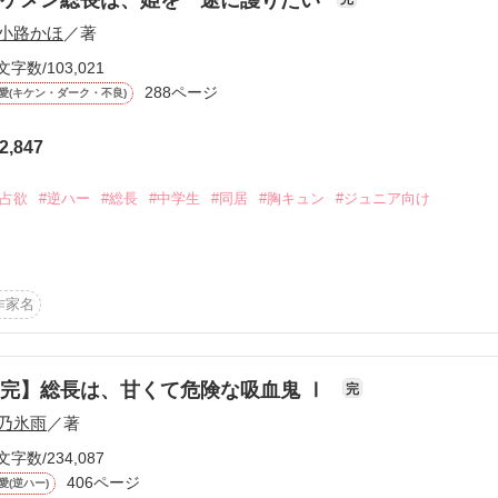
小路かほ
／著
文字数/103,021
288ページ
愛(キケン・ダーク・不良)
2,847
ーワード
作家名
表紙コメント
あらすじ
独占欲
#逆ハー
#総長
#中学生
#同居
#胸キュン
#ジュニア向け
感想
いけないと言って、

作家名
になったのが、

なじみ。

更新中
完】総長は、甘くて危険な吸血鬼 Ⅰ
完
らない間に

乃氷雨
／著
いて…!?

短編
文字数/234,087
作品の長さにつ
406ページ
愛(逆ハー)