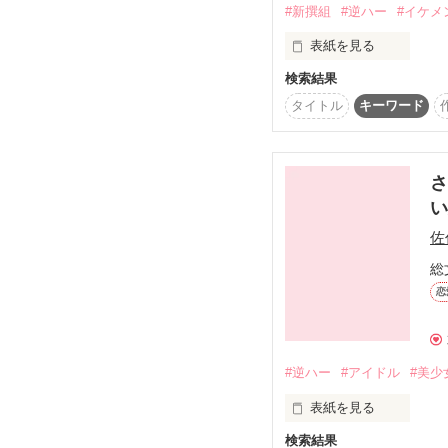
時には、熱く。

#新撰組
#逆ハー
#イケメ
そして…。

表紙を見る
「…決めた。やっぱお前
検索結果
時は、幕末──

「そんな顔されたら、

『え、嫌ですけど』

タイトル
キーワード
むちゃくちゃにしたくな
わけあって大奥から脱走
元くの一のあたし。

「拒否権ないから」

時には、甘い。

路頭に迷った末に、出会
さ
い
出会いは最悪だったのに
「お前、誰だ？」

佐
そんなふうに迫られたら
…好きにならないわけな
総
壬生の狼と呼ばれていた
恋
「……あ、ちょっと血甘
若き美剣士

「…俺だって男なんだ
【沖田総司】

なんとも思わねぇわけね
どんどん沼に落ちていっ
#逆ハー
#アイドル
#美少
表紙を見る
わたしだけに見せる…余
月夜の晩、彼は……

検索結果
「俺の事、好きになった