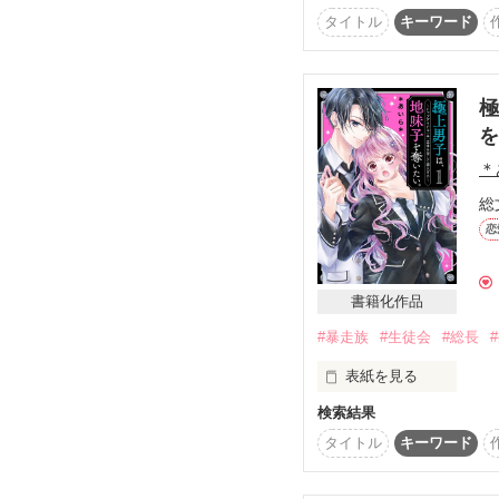
とんがりお耳とふさふさ
タイトル
キーワード
その顔、ドキドキしちゃ
狼くんに変身!?

※顔面最強、ゆえに人生
きっともう、戻れない──
「がうっ！」

超絶美少女・榛名千歳は
極
に強制参加させられるこ
を
《執筆期間》

2022.01.28 〜 2022.02.
「きゃああぁぁぁぁ～！
悪いけど、芸能界なんて
＊
食べないでぇぇぇぇ～！
言いなりになるつもりは
総
✴︎－－－－－－－－✴︎

恋
※ジュニア向けに中学生
『とにかく嫌われよう』
❇︎メンバー表❇︎

高校生の設定でも読め
うっかり入隊しちゃっ
《生徒会長》

書籍化作品
傲慢、無礼、協調性ゼロ
赤羽　叶兎(Akabane Kan
どんなイケメンもドン
#暴走族
#生徒会
#総長
※史実を元にした妄想フ
《副会長》

表紙を見る
桐葉　凪(Kiriha Nagi)

『お前、ホントは女でし
検索結果
☆2014.8.25文庫発売☆

《副会長》

→書籍化にともない、

『俺にハマらない自信あ
月城　春流(Tsukisiro Har
タイトル
キーワード
『花と狼』から『幕末
『先に落ちたら負け、な
《書記》
