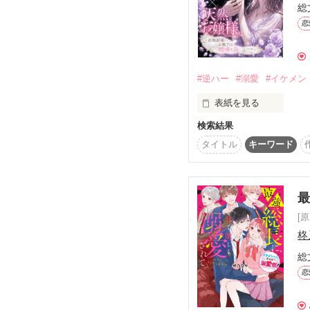
総
私の手を振り払ったのに
恋
♚﻿逆ハー1位♚ ﻿♔総合 2
しずく様

♞ BLACK KINGDOM 
レビューありがとうござ
===================
冷徹で“百獣の王”と噂さ
#逆ハー
#溺愛
#イケメン
×

壱ノ席 : KING

いろんな不運に晒され、
表紙を見る
松葉 千広 (まつば ちひろ
検索結果
弍ノ席 : QUEEN

(※所々にAIで作った挿
タイトル
キーワード
※ 毎月交代制

〈No.1暴走族、鬼龍〉

参ノ席 : JACK

冷徹と有名な総長【No.1
花嫁修業の名のもとに始
今屋敷 冽（いまやしき 
獅子堂 士綺  Shiki Shishi
突然の同居生活。

最
[
肆ノ席 : JOKER

ふんわり笑顔の副総長【N
椎名 開吏（しいな かい
天王寺 憐夜  Renya Tenn
私……全く家事の経験が
柊
総
伍ノ席 : ACE

無口でクールな実は優しい
伊織 絹 （いおり きぬ）
如月 玲音  Reon Kisarag
完璧すぎる王子と、天然
恋
===================
裏アリ(？)な優しい仲介役