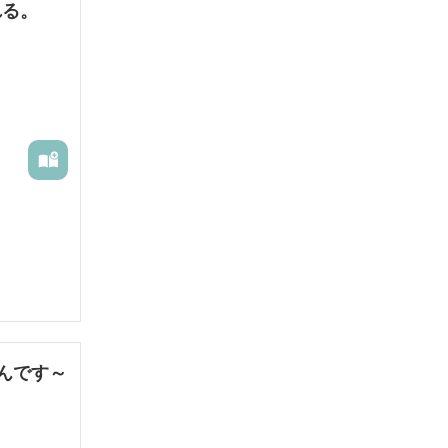
れる。
が、II
んです～