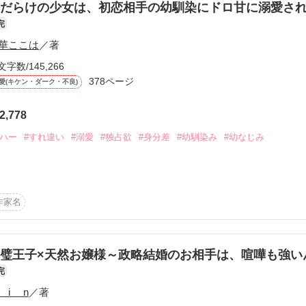
だらけの少女は、初恋相手の幼馴染にドロ甘に溺愛さ


完
強幹部まで……！

華ここは
／著
巡る恋のバトル、始動。

文字数/145,266
くじ引き 」で決まる。

378ページ
愛(キケン・ダーク・不良)
作品を読む
！

、秘密のドキドキ溺愛生活／

2,778
な吸血鬼 Ⅱ」執筆開始しました✳︎

逆ハー
#すれ違い
#溺愛
#独占欲
#身分差
#幼馴染み
#幼なじみ
選ばれたのは……

麗に完結していますので続編を読まなくても楽しめる内容になっております
きく話が広がっていくのでぜひ楽しんでいただけたらと思います！

恋は、儚く散った。

作家名
作品を読む
ていたら───。

璧王子×天然お嬢様～政略結婚のお相手は、喧嘩も強い
ンです。

完
切関係ありません。

で

 i n
／著
、飲酒は法律で禁止されています。

お前？」
