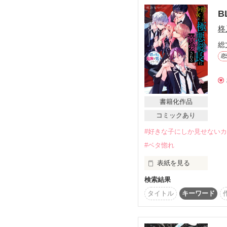
“１万年にひとりの逸材”
文庫版は内容が少し違い
栗栖　天音(Kurusu Aman
元人気No.１アイドル、
読み比べてみてください( 
B
いつどこで間違えたの
《会計》

柊
飛鳥馬　羽雨(Asuma Wa
普通の高校生活を送りた
総
電撃引退後、正体を隠し
しかも──

《会計監査》

恋
九条　秋斗(Kuzyou Akito
——個性豊かな、彼女の
『お前、めちゃくちゃバ
✴︎－－－－－－－－✴︎

『え？』

書籍化作品
「お前のことは、俺に守
コミックあり
総合首席の御曹司で、

校内を統率する暴走族の
思いの外、世間からの注
「好きだよ、胡桃」

#好きな子にしか見せない
#ベタ惚れ
「生徒会に、お前のよう
男装×オーディション×
「胡桃ちゃんの事好きな
表紙を見る
完璧主義の生徒会長。

実はカレン命の熱狂的フ
検索結果
黒帝高校・旧生徒会室。
計算と演技で塗り固め
「くーちゃんの事が…好
タイトル
キーワード
「ごめんね……好きなん
訳アリの天才少年たち
日常に退屈しきった幹部
生徒会副会長。

ていく──。

“極上の女”を探していた
心優しい執着気質美男子
想いが交差する中、
