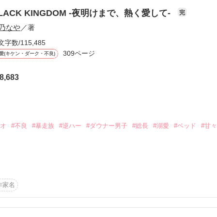
と言われた、

ます。

e)

「カレン」。

´艸｀)

LACK KINGDOM -夜明けまで、熱く愛して-
完
か、気づけばイケメンライバルたちからやたらと執着される羽目に！？

乃なや
／著
u)

い彼女が、

文字数/115,485
て編入した学園は……

309ページ
作品を読む
愛(キケン・ダーク・不良)
)

ファンで溢れていた。

ズってるよ』

8,683
らせろ」

総長。

目も集めてしまって……？

カオ
#不良
#暴走族
#逆ハー
#ダウナー男子
#総長
#溺愛
#ベッド
#甘々
な地味な女は必要ない」

策略失敗！

んだよね」

ァン。



た不憫ヒロインの、『こんなはずじゃなかった』オーディションライフ。
き」

作家名
だ」

に振り回され、問題解決のために奔走する日々の中、千歳の心は少しず
たちは今日も

。

。
