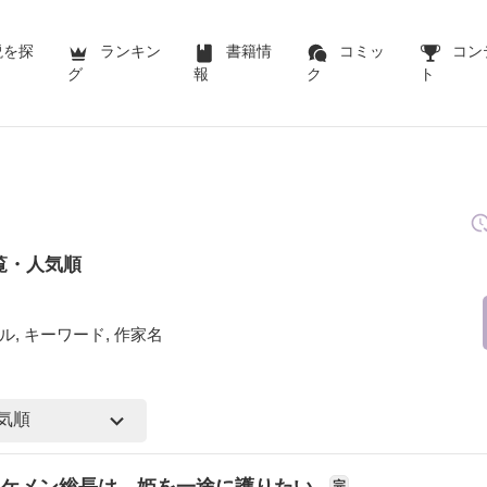
説を探
ランキン
書籍情
コミッ
コン
グ
報
ク
ト
覧・人気順
ル, キーワード, 作家名
イケメン総長は、姫を一途に護りたい
完