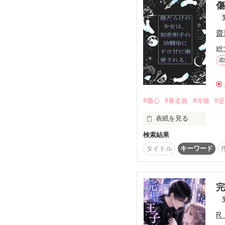
傷
◎2025.3.13〜

歪んだ愛も、終着点へ──
生徒会役員、暴走族の最
毎週木曜更新

──毎月1日

齋
元人気No.1アイドルを
総
黒帝の QUEEN は「 
恋
超王道×超溺愛×超逆ハー
＊2025.10.25.完＊

＼御曹司だらけの学園で
⇩

とある秋の日

✳︎「総長は、甘くて危険
#傷心
#暴走族
#冷徹
#
見事、今月のQUEENに
今作(一作目)は一応綺
表紙を見る
はもっとスケールが大
検索結果
親に捨てられ、過去の初
タイトル
キーワード
2年A組  出席番号 1番

忘れなきゃと思って生き
安斉あやる 

「お前……椿月か？」

完
また、出会いました。

※この物語はフィクショ
実在の人物、団体とは一
「QUEENになるのが嫌
R
暴力、未成年での喫煙
逃亡を図った女って……
「椿月、大丈夫か？」
