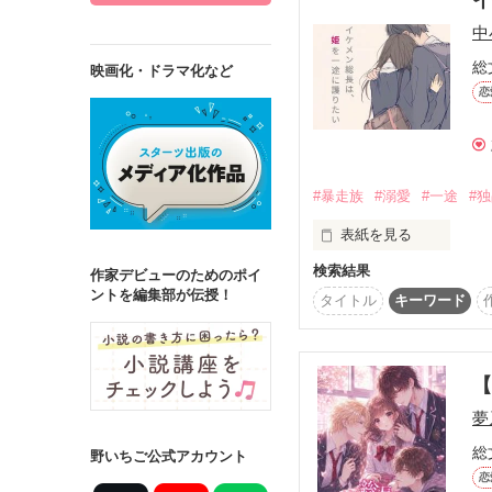
中
総
映画化・ドラマ化など
恋
詳しく検索
検索対象
タイトル
キ
#暴走族
#溺愛
#一途
#
ジャンル
表紙を見る
検索結果
心配性のお父さんが

作家デビューのためのポイ
ントを編集部が伝授！
わたしになにかあったら
タイトル
キーワード
そばにつけてくれること
ステータス
クールで無口な、昔の幼
全て
完結
【
だけど彼は、わたしの知
作品の長さ
夢
暴走族の最強総長になって
長編
中編
総
野いちご公式アカウント
恋