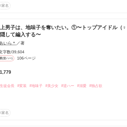
しっぽの

作家名
うから反則ですっ…!!

ハードモード※

──。

、何故か大人気オーディション番組《EMERGENCE PROJECT（エ
上男子は、地味子を奪いたい。①〜トップアイドル（♀
とに。

隠して編入する〜
21



絶対にごめんだ。

あいら＊
／著
」

ない千歳は真っ先にこう決意する──

文字数/39,604
106ページ
愛(逆ハー)
設定ですが、



る内容になっています。
たあたし、いつまで無事でいられるの？

1,779
。

ato)

引きする問題児を演じきって、即脱退のための礎を築く──はずだったのに
#生徒会長
#変装
#地味子
#美少女
#逆ハー
#溺愛
#独占欲
作品を読む
ィクションです

ょ』

る？』

u)

作家名
オオカミ』に改題いたしました。

』
