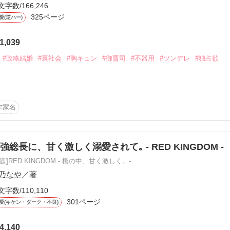
文字数/166,246
325ページ
、どうして優しくするの？

愛(逆ハー)
位♔

1,039
 幹部名簿 ♞

います◝✩
==========

れているNo.1暴走族の総長。

#政略結婚
#裏社会
#胸キュン
#御曹司
#不器用
#ツンデレ
#独占欲
心を閉じ込めた少女。

)

作品を読む
絵漫画を入れてみました！)

作家名
】

まった、

れつ）

do

強総長に、甘く激しく溺愛されて｡ - RED KINGDOM -
原題]RED KINGDOM ‐ 檻の中、甘く激しく。‐
o.2】

り）

ouji

ありませんが！？

乃なや
／著
文字数/110,110
ハッカー【No.3】

301ページ


i

で不器用なお嬢様。

愛(キケン・ダーク・不良)
==========

【No.4】

4,140