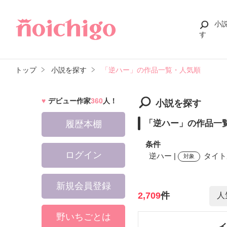
小
す
トップ
小説を探す
「逆ハー」の作品一覧・人気順
デビュー作家
360
人！
小説を探す
「逆ハー」の作品一
履歴本棚
条件
ログイン
逆ハー |
タイト
対象
新規会員登録
検索ワード
2,709
件
野いちごとは