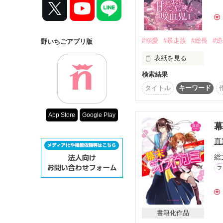
大事に大事に育てられた
コンテスト
楡野 咲姫

超短編で謎をし
(Saki Nireno)

復刻！夏の野い
#溺愛
#暴走族
#総長
#
野いちごアプリ版
×

500文字の不気
表紙を見る
『慧流座』をまとめる最
200文字でゾッ
緒方 千隼

検索結果
スターツ出版小
(Ogata Chihaya)

白星学園生徒会

タイトル
キーワード
その他の条件
もう一つの顔は、

App Store
Google Play
動画あり
千隼くんは、お父さんの
暴走族『WhiteLilly』

わたしのそばにいるだけ
真
生徒会長は、総長でした
総
…だけど、そんな彼は。
フ
叶兎(Kanato)♂

「咲姫に手ぇ出したら、許
×

胡桃(Kurumi)♀

書籍化作品