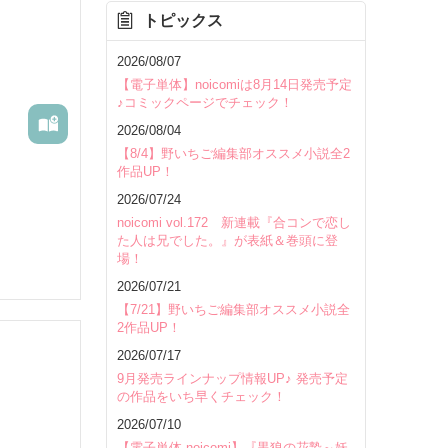
トピックス
を除く
2026/08/07
【電子単体】noicomiは8月14日発売予定
♪コミックページでチェック！
2026/08/04
【8/4】野いちご編集部オススメ小説全2
作品UP！
2026/07/24
noicomi vol.172 新連載『合コンで恋し
た人は兄でした。』が表紙＆巻頭に登
場！
2026/07/21
【7/21】野いちご編集部オススメ小説全
2作品UP！
2026/07/17
9月発売ラインナップ情報UP♪ 発売予定
の作品をいち早くチェック！
いて
2026/07/10
【電子単体 noicomi】『黒狼の花贄～妖