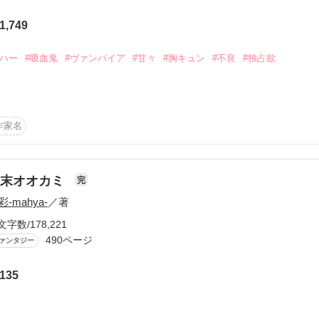
箱入り娘

1,749
かけろ！100文字ミステリーコンテスト
ちごビギナーズ応援コンテスト～中・長編チャレンジ！～
逆ハー
#吸血鬼
#ヴァンパイア
#甘々
#胸キュン
#不良
#独占欲
味なテスト、募集中。
強総長

！こわい短編コンテスト
説投稿サイト合同企画「1話からの長編大賞」野いちご！会場
作家名
コミックあり
頼みで仕方なく

幕末オオカミ
完
だと思っていた。

彩-mahya-
／著
。

文字数/178,221


490ページ
ァンタジー
135
さねぇ!!」
