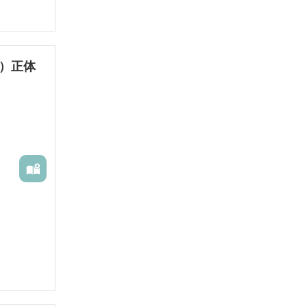
マプロ）》
）正体
。
