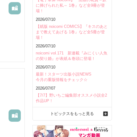
に捧げられた私～ 1巻』など全9冊が登
場！
2026/07/10
【紙版 noicomi COMICS】『キスのあと
まで教えてあげる 1巻』など全5冊が登
場！
2026/07/10
noicomi vol.171 新連載『みにくい人魚
の契り婚』が表紙＆巻頭に登場！
2026/07/10
最新！スターツ出版小説NEWS
今月の重版情報をチェック☆
2026/07/07
【7/7】野いちご編集部オススメ小説全2
作品UP！
トピックスをもっと見る