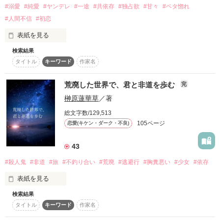
キミ、依存症

作品を読む
#溺愛
#純愛
#ヤンデレ
#一途
#共依存
#独占欲
#甘々
#ベタ惚れ
「はいぃっ……！」

#人間不信
#初恋
幼馴染み×幼馴染み

表紙を見る
検索結果
たまたまそこにいたのは、

🆕 キャラデザを公開＆表紙を新しくしました！❤️‍🔥

2019/05/09〜表紙公開

タイトル
キーワード
作家名
2020/04/15〜公開

闇をも統べるドーモーな獅子だったとしたら。

2023/07/03〜完結＆おまけ追加

私は誰かと付き合うなんて出来ない

荒廃した世界で、君と非道を歩む
完
榊原蓮華草
／著
だって、どうせ捨てるでしょ？

総文字数/129,513
105ページ
恋愛(キケン・ダーク・不良)
狙うもの、狙われるもの。

好きなんて言葉は信じるに値しない

43
護られるもの、護るもの。

#殺人鬼
#非道
#旅
#不釣り合い
#荒廃
#逃避行
#胸糞悪い
#少女
#依存
作品を読む
複雑な環境から人を信じられず心を閉ざし

表紙を見る
愛されたいと思う一方愛されるわけがないと叫ぶ心

検索結果
夜が来るのもの、

情け？プライド？

タイトル
キーワード
作家名
朝が来るのも、

孤独の中でだんだん理想と現実が乖離していく───

全部嫌いだった。
