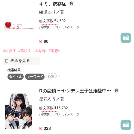
※主人公以外ヤンデレ※

たとえば、

キミ、依存症
完
✧───☽────✧

日向家の諸事情ですが。

※性描写多数あり※

綾瀬ゆり
／著
◎お好きな方いらっしゃいませ。

チンピラに追いかけられていたとする。

「お前は、俺のもんだ」

▲苦手な方はご注意ください。

総文字数/64,602
作品を読む
その声は、呪いみたいに胸に残る。

342ページ
恋愛(ピュア)
※病気表現多数有※

優しさと独占欲のあいだで揺れながら、

”リアルに近い表現ではありません”

私たちは壊れそうな恋に溺れていく。

『メイドなんだからさ。

60
ご主人サマの夜の世話もしてくれんだろ？』

実際と異なる場合がございます。

「た、たすけて！」

「全部を俺にちょうだい」

#依存症
#高校生
#幼馴染
#両想い
フィクションとしてご覧ください。

「はあ？」

表紙を見る
それは支配か、愛か。

光を求めるほど、影は深くなっていく――。

作中にて未成年の飲酒・喫煙のシーンがありますが、法律上で
検索結果
は禁止されています。

タイトル
キーワード
作家名
※んなもんマニュアルにございません※

死にものぐるいで迷い込んだ先が、

「ねぇ、俺だけを見て」

Rの恋鎖 〜ヤンデレ王子は溺愛中〜
完
過去に作っていた未公開作品です

どうにも危なっかしい場所だったとしたら。

※少し過激な表現やクズ描写があるので苦手な方はご注意くだ
拙い文章、誤字等訂正しながら更新中

星花るう
／著
そう言って彼は、私を虜にする。

さい
総文字数/116,782
急展開も多数ありますのでご注意を…

326ページ
恋愛(ピュア)
私はきっと

作品を読む
作品を読む
328
「死にたくなけりゃ頭下げてろ！」
