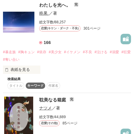
わたしを光へ。
完
この追走劇、かけるのは命と理性。

柊果.
／著
♡ﾟ･｡♥｡･ﾟ♡ﾟ･｡♥｡･ﾟ♡

───こんな世界無くなればいい。

総文字数/88,257
301ページ
恋愛(キケン・ダーク・不良)
人を信じたい臆病な美少女

琴瀬 瑠花

────────────────────

×

166
いつからかそう思うようになって。

一途なヤンデレイケメン

珀真 理斗

#暴走族
#胸キュン
#依存
#美少女
#イケメン
#不良
#泣ける
#溺愛
#狂愛
これは記憶喪失の少女と

#奪い合い
暴走族の総長が織りなす

♡ﾟ･｡♥｡･ﾟ♡ﾟ･｡♥｡･ﾟ♡

そんな時に目の前に現れたのは、

表紙を見る
現在、街を脅かしている、

たった一夜の、愛の物語

指名手配中の連続猟奇殺人鬼。

検索結果
私は、まるで人形。

タイトル
キーワード
作家名
───壊れかけた心を癒すのはいつだって…

────────────────────

耽美なる箱庭
『ねえ、私を連れて行って』

完
「応えられなくてもいいから、 僕のそばにいて欲しい」

本音を言わず、表情にすら出さず。

ナツメ
／著
「デロデロに甘やかして、僕に溺れさせてあげるから」

総文字数/44,889
頭がイカれていた。

85ページ
恋愛(その他)
それが、わたしの生きる道だと思っていた。

自分でも分かっている。
