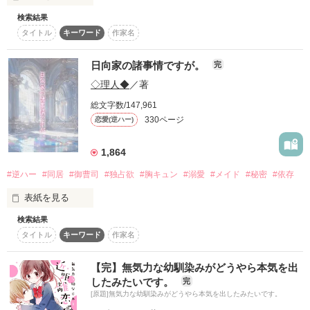
×

検索結果
※表紙はAIのイメージ画像です
「羊ちゃんに嫌われたら俺、どうなるか分かんない」

いじめっ子な先輩

タイトル
キーワード
作家名
- ワケあり純情ガール -

高槻 周

どうやら彼は愛に飢えた狼だったようで、

日向家の諸事情ですが。
久住 花乃

完
作品を読む
─Takatsuki Amane─

Kano Kuzumi

◇理人◆
／著
＊

「――絶対離さない。一生」

×

総文字数/147,961
330ページ
恋愛(逆ハー)
いつの間にか逃げ場がなくなっていました。

- 爽やかイケメン(仮) -

わたしに声をかけてくれた理由も。

1,864
佐和 侑吏

Yūri Sawa

こうして一緒に居てくれる理由も。

#逆ハー
#同居
#御曹司
#独占欲
#胸キュン
#溺愛
#メイド
#秘密
#依存
and more...

表紙を見る
▼

検索結果
『苦しい？辛い？俺が嫌い？憎い？

タイトル
キーワード
作家名
ほらもっと出して』

「白先輩は僕の全て……」

【完】無気力な幼馴染みがどうやら本気を出
見せかけの甘い毒に誘われて

『最低？

したみたいです。
完
【依存】されたい？

いきなりですが、

ならこのままもっと最低なことしようか』

[原題]無気力な幼馴染みがどうやら本気を出したみたいです。
私はとっくに 

日向家の諸事情に関しまして。
