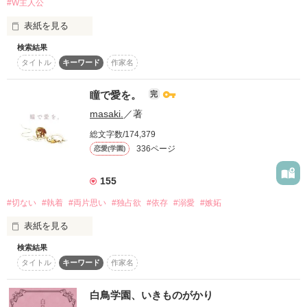
#W主人公
『可哀想じゃないよ。

作品を読む
表紙を見る
お前は、可哀想な子なんかじゃない』

そんな幼馴染みがどうやら

●使用上の注意●

検索結果
本製品には爽やかなラブストーリーは含まれておりません。

＊

重度のヤンデレを使用しておりますので、

ポンコツメイド

タイトル
キーワード
作家名
苦手な方の手の届かないところに保管して下さい。

日暮 サナ

先輩のその言葉は。

「柚月に好きになってもらうために、

─Higure Sana─

瞳で愛を。
完
そこは、

可哀想で仕方がない───って、

本気、出すから」

masaki.
／著
×

聞こえる。

ぜったい踏み込んではいけない街。

総文字数/174,379
クセつよ御曹司ども

336ページ
恋愛(学園)
日向4兄弟

本気を出した、みたいです

─Hyuga─

＊

＊

155
游黒街

野中ぷっち 様

─Yūkokugai─

・

#切ない
#執着
#両片思い
#独占欲
#依存
#溺愛
#嫉妬
▽

⸜⸜⸜ 素敵なレビューありがとうございます！ ⸝‍⸝‍⸝‍

＊

表紙を見る
Q.今回の期待のメイドさん、

聞くところによれば。

検索結果
・

【超がつくほどの世話焼き女子】

ぶっちゃけいかがでしょう？

タイトル
キーワード
作家名
近衛 柚月

私の大切な“かぞく”が

（ｺﾉｴ ﾕｽﾞｷ）

白鳥学園、いきものがかり
その街を出入りしているらしい。

とある先輩の、歪んだ狂愛。

⿻*⌖.:˚◌˳˚⌖ ⿻*⌖.:˚◌˳˚⌖ ⿻*⌖.:˚◌˳˚⌖ ⿻
