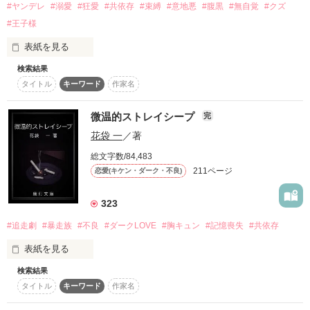
▽2017/10/06　完結/公開

#ヤンデレ
#溺愛
#狂愛
#共依存
#束縛
#意地悪
#腹黒
#無自覚
#クズ
身体が弱い可憐な少女

▽2018/03/04　加筆修正完了

#王子様
A.4兄弟『それはない』

×

タイトル「無気力な幼なじみと近距離恋愛」で文庫化決定しま
表紙を見る
『このまま“かぞく”に襲われるか、

した！

“他人”になって何事もなく帰るか。

過保護な五匹の芸能人

ありがとうございます～！ヾ(o´∀｀o)ﾉ

検索結果
誰もが振り返る、気まぐれな美形。

タイトル
キーワード
作家名
…好きなほう選んでよ』

+

気分屋で、我儘王子なのに目が離せない。

なぜか溺愛─依存─されてる件。

微温的ストレイシープ
学園のイケメン猛獣達

完
笑えば世界が傾くような男――涼井世那。

花袋 一
／著
作品を読む
彼の瞳に映るのは、

踏み込んだなら、最後。

総文字数/84,483
地味で、静かで、気弱な私だけ。

❣

▶重過ぎ、甘過ぎ、注意報

211ページ
恋愛(キケン・ダーク・不良)
【肉食猛獣達は彼女を喰らいたい】

✧───☽────✧

323
•

☾　ヤンデレ気分屋の独裁者　☾

狂気的な愛情 

#追走劇
#暴走族
#不良
#ダークLOVE
#胸キュン
#記憶喪失
#共依存
涼井　世那（すずい　せな）

※『光を掴んだその先に。』シリーズの

 と 

❣

読後だと、よりいっそう楽しめます。

依存し過ぎな愛情

表紙を見る
×

もちろん読んでいなくても問題ありません。

 と 

検索結果
ドロドロに甘い愛情

☾　地味で物静かな優しい少女　☾

タイトル
キーワード
作家名
山吹　夕香里（やまぶき　ゆかり）
