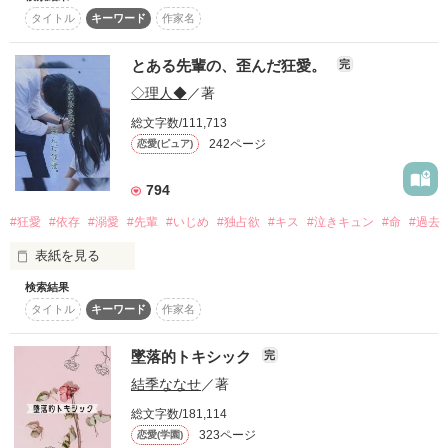
その手が描く色鮮やかな世界は

タイトル
キーワード
作家名
復刻！夏の野いちごビギナーズ応援コンテスト～中・長編チ
ャレンジ！～
あまりにも綺麗で

狼谷くんの第一印象は、

とある先輩の、歪んだ狂愛。
完
500文字の不気味なテスト、募集中。
あまりにも優しくて

〈何だか怖い人〉だった気がする。

◇理人◆
／著
200文字でゾッ！こわい短編コンテスト
総文字数/111,713
「今からお前に世界の全てを見せてやる」

スターツ出版小説投稿サイト合同企画「1話からの長編大
「彼女じゃなくて、お友達ね」

242ページ
恋愛(ピュア)
賞」野いちご！会場
君が私の世界を変えてくれた

その他の条件
794
動画あり
コミックあり
彼の周りには女の子が絶えないし、

「もうお前とは会わない」

#狂愛
#依存
#溺愛
#先輩
#いじめ
#独占欲
#キス
#泣きキュン
#命
#過去
「ほんとにやばかったら適当にさぼるし。放っといて」

表紙を見る
それなのに、どうして

私から離れていくの？

検索結果
不真面目でちょっと苦手なタイプ。

タイトル
キーワード
作家名
墜落的トキシック
完
作品を読む
『お前、イジメられてるんだって？』

――の、はずだった。前までは。

結季ななせ
／著
総文字数/181,114
323ページ
恋愛(学園)
その一言がいじめられ人生に休止符。
