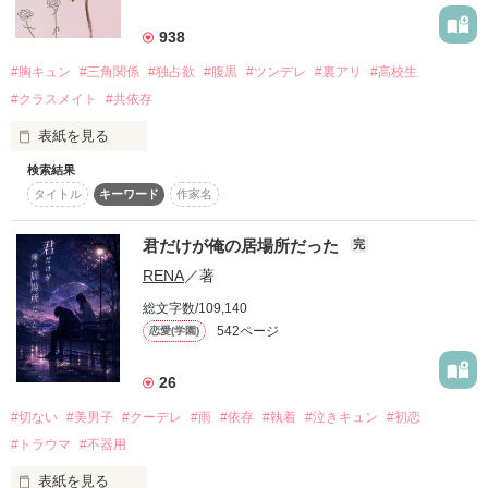
┈┈┈┈┈┈┈┈┈┈

938
───…ではなく。

#胸キュン
#三角関係
#独占欲
#腹黒
#ツンデレ
#裏アリ
#高校生
「私、狼谷くんの笑った顔好きだなあ」

#クラスメイト
#共依存
危機察知能力ポンコツのゆるふわガール

『じゃあ俺も今日からイジメていい？』

白 羊(Tsukumo You)

表紙を見る
検索結果
×

.

タイトル
キーワード
作家名
まさかそう来るとは。

「自分がクズなのは分かってるよ」

唯一無二の獲物を見つけた執着系ヤンデレボーイ

「早く、墜ちれば？」

君だけが俺の居場所だった
どうにも

完
狼谷 玄(Kamiya Gen)

厄介な先輩に絡まれたみたいで。

RENA
／著
そう言って不敵に笑ったきみになんて

総文字数/109,140
絶対に恋なんかしない

542ページ
恋愛(学園)
┈┈┈┈┈┈┈┈┈┈

＊

26
────はずだった。

いじめられっ子な後輩

#切ない
#美男子
#クーデレ
#雨
#依存
#執着
#泣きキュン
#初恋
「俺のこと、ちゃんと見てくれる？」

南 涼夏

#トラウマ
#不器用
─Minami Suzuka─

「帰んないで。俺と一緒にいて。

表紙を見る
……俺から離れていこうとしないで」

▼
