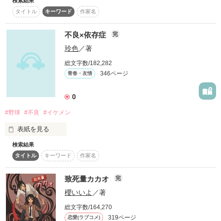
珀真 理斗  －rito hakuma－

「私はーーー」

検索結果
⟡

夜空色の瞳に中性的で綺麗な見た目で

タイトル
キーワード
作家名
1つ目の私　学校での地味子

モデル級のスタイルを持つ生粋のイケメン

何、なんなのこれ。

この先、大変暗くなっております。

エリート一家の息子で何でも出来てしまう天才だが

不良×依存症
純粋培養 引きこもり美少女

完
お足元に十分気をつけてお進みください。

内実は人間不信に女嫌いと、潔癖な性格

なんなの、この気持ち。

2つ目の私　表社会での世界No.1財閥の社長令嬢

泗水 乃々

玲色
／著
佐久良 蓮 －ren sakura－

▷最高 総合３位

×

総文字数/182,282
飴色の瞳で色香漂うセクシーな見た目に

ありがとうございます

3つ目の私　表と裏の間での世界No.1暴走族現歴代最強女総長

346ページ
青春・友情
スラッとしつつ筋肉もしっかりとある魅惑イケメン

『次は何処に行く？』

幼馴染 過保護お兄さん

よくモテ、軟派で来る者拒まず去るもの追わずだが

『また遠くへ。気分に任せて行こうぜ』

作品を読む
藺月 千佳

内実は周りの物事に全く興味がない

0
4つ目の私　裏の世界での世界No.1ヤクザ時期組長

⋆┈┈┈┈┈┈┈┈┈┈┈┈┈┈┈┈⋆

#野球
#不良
#イケメン
:

私達は、死に場所を探す旅をする。

そして、

作品を読む
⟡

表紙を見る
※初心者作品なので読みずらかったらごめんなさい

検索結果
残酷な程に

※糖度高めで過激な表現が含まれますご注意ください

その先に、どんな地獄が待っていても。

裏の奥深く行った先に待ち受ける“闇”…

タイトル
キーワード
作家名
この箱庭と彼さえいれば、なにもいらない。

冷酷で

致死量カカオ
完
そこに五つ目の私は存在する。

2023.5/17　start　▸▸▸　2023.6/1　fin

荒廃した世界でもいい。

櫻いいよ
／著
冷血で

2024.1/6　キャラデザ公開&新表紙へ

総文字数/164,270
作品を読む
腐った世界でもいい。

殺し屋世界No.1   闇の支配者悪魔、通称

319ページ
恋愛(ラブコメ)