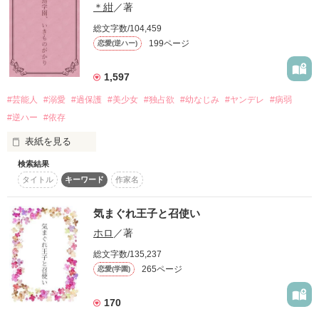
A.長男『メイドってよりメンドー、な』

＊紺
／著
×

(韻踏んでやがる)

総文字数/104,459
【本気を出した美男子幼馴染み】

199ページ
恋愛(逆ハー)
作品を読む
　次男『さっさと消えてくれよ』

『彼氏がいるってのに他の男のために泣いて、

一色 彼方

隣にいてくれるなら、生きても死んでもいい。

(嫌われすぎだろ)

挙げ句そいつに抱かれてんだよきみ』

1,597
（ｲｯｼｷ ｶﾅﾀ）

作品を読む
#芸能人
#溺愛
#過保護
#美少女
#独占欲
#幼なじみ
#ヤンデレ
#病弱
もっと、依存して。

　三男『え？おれの犬のこと？』

△

#逆ハー
#依存
(せめてもの尊厳)

おねがい。

表紙を見る
超積極的になった幼馴染みに、

検索結果
　末の子『……だれ？』

あなた(きみ)だけは

ジャンルを学園→逆ハーに変更しました。

もう私はたじたじで……

(おい認知問題)

タイトル
キーワード
作家名
わたし(ぼく)を否定しないで。

2025/4/24

⿻*⌖.:˚◌˳˚⌖ ⿻*⌖.:˚◌˳˚⌖ ⿻*⌖.:˚◌˳˚⌖ ⿻

「彼方……っ」

気まぐれ王子と召使い
ホロ
／著
病弱なお姫様には綺麗な幼なじみが五人いた

「そんな声で俺の名前呼んじゃダメ

にも、関わらず。

❅

総文字数/135,237
作品を読む
壊れないよう大切に扱ってくれる王子様達

……たまらなく、なっちゃうから」

265ページ
恋愛(学園)
*

─────『でも、もういいよね』

170
❅

Q.では今回もクビ…ですかね？
