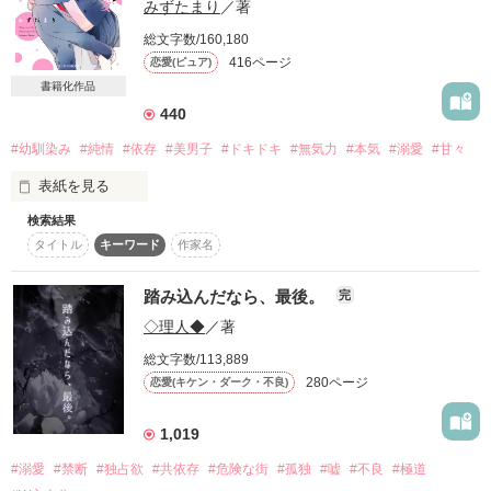
みずたまり
／著
きみが仕掛けた罠に

それとも

墜落しているのかもしれない

総文字数/160,180
知りたくなかった。

416ページ
恋愛(ピュア)
その1。

書籍化作品
「俺は絶対に、味方だからね」

先輩の『もっと』は

【東◯ドーム約10個分という

440
とても哀しいってこと。

敷地面積の大豪邸である】

#幼馴染み
#純情
#依存
#美男子
#ドキドキ
#無気力
#本気
#溺愛
#甘々
【束縛】されたい？

- - - - -*⑅ NEWS ⑅*- - - - -

表紙を見る
2020.03.02. 更新開始

その2。

『なんで……死んでんだよ、

2020.08.28. 更新終了

検索結果
残されたほうの気持ち考えたことある…？』

狂気と愛は紙一重――。

【ワケあり4兄弟がいるという…ウワサあり。

タイトル
キーワード
作家名
「帰りたい」

- - - - - - - - - ⑅ - - - - - - - - -

(追記:イケメン揃いな御曹司)】

「どうでもいい」

踏み込んだなら、最後。
完
先輩、あなたはずっと誰を見ているの…？

その3。

◇理人◆
／著
「疲れた、もう一歩も動けない」

総文字数/113,889
「忘れろよ、全部。むかつくから」

【どのメイドも過去に3日持たずクビ】

280ページ
恋愛(キケン・ダーク・不良)
＊

私の幼馴染みは

見た目はとってもかっこいい美男子

その4。

・

1,019
だけど、超無気力で

【このメイド(わたし)、

#溺愛
#禁断
#独占欲
#共依存
#危険な街
#孤独
#嘘
#不良
#極道
なにに対してもやる気０

かなりの困り者である】
