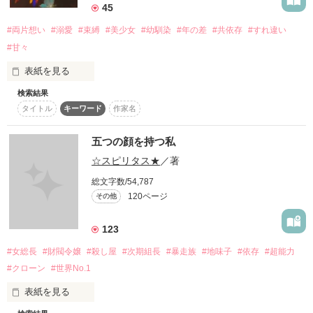
45
どんなに突き放してもひたすら追いかけられ

#両片想い
#溺愛
#束縛
#美少女
#幼馴染
#年の差
#共依存
#すれ違い
甘くて溺れる愛をこれでもかと注がれる

あの子を守るためなら。

でも、

#甘々
そんなイカれた私を作ったのも、

表紙を見る
「分かるまで、キスしてあげるから。早く降参すれば？」

非道に手を染めた最低なあんたを作ったのも、

だけど、あの人たちと出会って全てが変わった。

検索結果
「好き、大好きっ、瑠花の全ては僕のもの」

全部、この荒廃した世界だ。

タイトル
キーワード
作家名
世界が広くても、どうでもいいの。

五つの顔を持つ私
「お前は本当にその生き方を望んでいるのか？」

理斗の重く深い愛は瑠花に届くのか

『俺は、いい名前だと思うぜ』

☆スピリタス★
／著
「 俺が守ってやるよ、のの 」

総文字数/54,787
「だめ、これ以上は壊れちゃう」

もしかしたら私は、強引にでも、私を引き上げてくれる人を待
120ページ
その他
ちいさくて、せまくて、うつくしい。

っていたのかもしれない。

ん？

「俺から離れるなよ。絶対に」

⋆┈┈┈┈┈┈人物紹介┈┈┈┈┈┈⋆

いやいや。

123
箱庭の世界で、ふたり。

違う。

琴瀬 瑠花 －ruka kotose－

おかしいって。

#女総長
#財閥令嬢
#殺し屋
#次期組長
#暴走族
#地味子
#依存
#超能力
誰にも見つからず、生きていたい。

藤色の瞳で儚さがある大和撫子な見た目に

「俺らは、お前の本音が聞きたい」

#クローン
#世界No.1
小動物のような笑顔というギャップを持っている

表は天真爛漫、内は人間不信で臆病な性格

表紙を見る
『怖くなったからって、逃げるなよ』

:

＊微温的ストレイシープ
