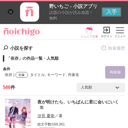
野いちご - 小説アプリ
入手
話題の小説が読み放題！
無料
ログイン
メニュー
ジュニア文庫
小説を探す
検索履歴
「依存」の作品一覧・人気順
条件
再検索
依存 |
タイトル, キーワード, 作家名
対象
586
件
検索ワード
夜が明けたら、いちばんに君に会いにいく
を含む
完
汐見 夏衛
／著
を除く
総文字数/169,361