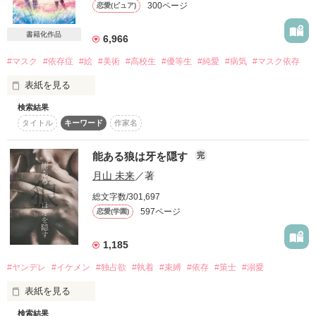
300ページ
恋愛(ピュア)
詳しく検索
書籍化作品
検索対象
6,966
タイトル
キーワード
作家名
表紙コメント
#マスク
#依存症
#絵
#美術
#高校生
#優等生
#純愛
#病気
#マスク依存
あらすじ
表紙を見る
検索結果
どこにいても息苦しくて

ジャンル
タイトル
キーワード
作家名
世界は暗い灰色で

能ある狼は牙を隠す
完
感想
月山 未来
／著
そんなとき、君の絵に出会った

ステータス
全て
完結
更新中
総文字数/301,697
597ページ
恋愛(学園)
「俺はお前が嫌いだ」

作品の長さ
長編
中編
短編
「お前を見てると苛々する」

1,185
作品の長さについて
冷たくて残酷な君だけど

#ヤンデレ
#イケメン
#独占欲
#執着
#束縛
#依存
#策士
#溺愛
コンテスト
表紙を見る
「俺は天才だからな」

超短編で謎をしかけろ！100文字ミステリーコンテスト
検索結果