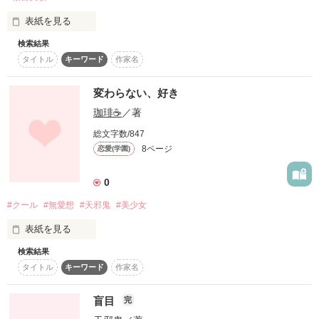
表紙を見る
宣伝エアラブにて、

マネージャー貝崎保津奈の恋事情

さあ――ジレジレな恋のバトルの幕開けだ。

検索結果
みなさん、こんにちわ！作者の桜宮爽歌(さくらみや さやか)で
作品を読む
公開中ですっ！

タイトル
キーワード
作家名
す(o・ω・o)

「だって、初めてなんだもん…」をお手に取って頂きありがと
うございます！｡ﾟ(ﾟ´ω`ﾟ)ﾟ｡

変わらない、好き
ヒロイン

※初の男目線

相田 光希 （Mituki Aida）

珈琲☕️
／著
この作品は、基本フィクションです

【天邪鬼】【ツンデレ】【？？？】

しかし、作者の気持ちをありのままに綴らせて頂くことが多い
暇つぶしにどうぞ。

総文字数/847
と思います(実体験もあったりなかったり)。不定期更新になる
×

8ページ
恋愛(学園)
とは思いますが多くの方に手に取って頂けるように頑張りたい
ヒーロー

0
奥山 大地 （Daiti Okuyama）

【人畜無害】【モテ男】【？？？】
#クール
#無愛想
#天邪鬼
#美少女
作品を読む
作品を読む
表紙を見る
作品を読む
検索結果
タイトル
キーワード
作家名
ーーーーいつだって無愛想で

盲目
完
君なんかっておもってたーーー
