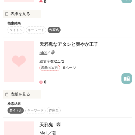
0
ひい。様

2016.3.28☆Fin.

表紙を見る
熊川なおたか様

検索結果
「電話してもいいですか？」

タイトル
キーワード
作家名
いきなりの電話で、

いきなりその言葉。

作品を読む
天邪鬼なアタシと爽やか王子
553
／著
私の返事は

作品を読む
「いいですよ。」

総文字数/2,172
不思議と電話の声は安らぎを与える声だった。
6ページ
恋愛(ピュア)
0
作品を読む
表紙を見る
検索結果
タイトル
キーワード
作家名
天邪鬼
完
MeI.
／著