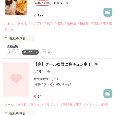
190ページ
恋愛(その他)
村上 なずな -Murakami Nazuna-

岩倉 悠

「卒業までに、今の俺も好きにさせる」

イワクラ ユウ

×

127
そんな宣戦布告、反則でしょ。

×

世話焼きイケメン教師

#天邪鬼
#お嬢様
#ヤンデレ
#執事
#溺愛
#過保護
#独占欲
#純愛
#年の差
素直になれない私と、

#共依存
「俺さ、ずっと岩倉さんと仲良くなりたいって

まっすぐすぎる彼の、

八汐 統和 -Yashio Touwa-

思ってたんだよね」

表紙を見る
じれったくて、少し特別な青春ラブストーリー。
明るく気さくな人気者くん

検索結果
.｡o♡o｡.｡o♡o｡.｡o♡o｡.｡o♡o｡.｡o♡o｡.｡o♡o

タイトル
キーワード
作家名
1日は貴方で始まり貴方で終わる。

古茶 蒼唯

作品を読む
コチャ アオイ

あぁなんて素敵な日常だろう。

【完】クールな君に胸キュン中！
完
▽

*メル*
／著
こんな関係だめだって、わかってる

▼

◇◆◇◆◇

総文字数/161,951
「自分の立場がまだわかってないのー？バカなの？」

453ページ
恋愛(ラブコメ)
素直になれないお嬢様

だから、天地がひっくり返ってもあなたの隣に私がいることは
「騙されるほうがわりーんだよ、バ──カ」

54
無い

椿

(つばき)

「ヨユーぶってる岩倉さん、

#クール
#無愛想
#胸キュン
#ラブコメ
#天邪鬼
#毒舌
#イケメン
#溺愛
ぶっ壊してやろーかと思って」

×

表紙を見る