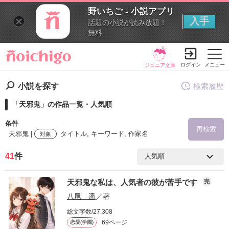
野いちご - 小説アプリ
入手
話題の小説が読み放題！
無料
ログイン
メニュー
ジュニア文庫
小説を探す
検索履歴
「天邪鬼」の作品一覧・人気順
条件
再検索
天邪鬼 |
タイトル, キーワード, 作家名
対象
41
件
検索ワード
天邪鬼な私は、人気者の彼が苦手です
完
を含む
八尾 遥
／著
総文字数/27,308
を除く
69ページ
恋愛(学園)