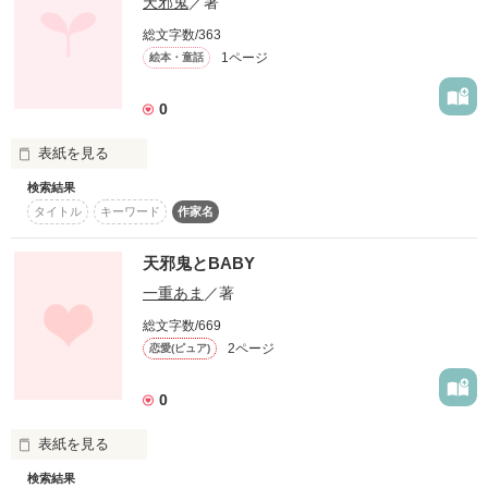
天邪鬼
／著
総文字数/363
1ページ
絵本・童話
奥山 小依

0
      ×

岩間 悠騎

表紙を見る
検索結果
とてつもなく恐ろしい。

タイトル
キーワード
作家名
とにかく逃げたかった。
「うるさい、うるさい」

天邪鬼とBABY
作品を読む
一重あま
／著
「さわんな」

総文字数/669
意地悪で毒舌で自分勝手でひねくれてて

2ページ
恋愛(ピュア)
でも変わらないんだもん

0
表紙を見る
検索結果