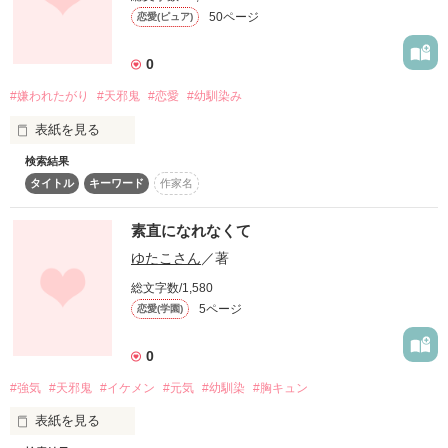
「桐谷くん、好きです！」

初めての恋のお相手は

50ページ
恋愛(ピュア)
危ない匂いのする危険な男

×

0
けれど気持ちは止められなくて……

#嫌われたがり
#天邪鬼
#恋愛
#幼馴染み
桐谷 修也

作品を読む
表紙を見る
俺は復讐を始める

「声がデカすぎて迷惑なんだけど」

何も知らずにへらへら笑う平和ボケした顔を

検索結果
わたしの幼馴染みは

歪ませてやるんだ

タイトル
キーワード
作家名
ルックスは一級モデル並に極上で

＊°＊°＊°＊°＊°

素直になれなくて
そのくせ嫌われたがりの不器用で

松永莉緒　恋に夢みる　２２歳

ゆたこさん
／著
総文字数/1,580
黒田伶央　謎多き　２７歳

どうしようもない変人だ

クールな君に、

5ページ
恋愛(学園)
今日もあたしの心臓は鳴り止みません！

大谷翔吾　莉緒の会社で同期　２４歳

0
鮫島郁　伶央が唯一、心を許す人　２２歳

「…笑えるよね」

#強気
#天邪鬼
#イケメン
#元気
#幼馴染
#胸キュン
　　　――Nachi

「桐谷くんの為ならどこへでも飛んで行けます！」

表紙を見る
×
