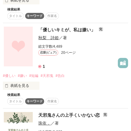
表紙を見る
私と彼氏は仲良すぎるのかも

検索結果
櫻川高校男子テニス部は

タイトル
キーワード
作家名
この辺りではちょいと有名。

「優しいキミが、私は嫌い」
完
作品を読む
秋梨 詩姫
／著
強豪だからじゃない。

総文字数/4,489
20ページ
恋愛(ピュア)
所属する部員、マネージャー、

1
そして、顧問までもが

#優しい
#嫌い
#短編
#天邪鬼
#告白
♡美男子♡

表紙を見る
検索結果
の、集まりだから。

タイトル
キーワード
作家名
天邪鬼さんの上手くいかない恋
完
さて、そんな美男子達は

珠依．
／著