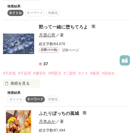
検索結果
復刻！夏の野いちごビギナーズ応援コンテスト～中・長編チ
　　　　高槻 颯斗（たかつき はやと）

ャレンジ！～
タイトル
キーワード
作家名
　　　　　— Takatsuki Hayato —

｢素直じゃないなぁ、まったく｣

500文字の不気味なテスト、募集中。
黙って一緒に堕ちてろよ
完
　　　　　昔は不器用、今は人気者

200文字でゾッ！こわい短編コンテスト
月居心宵
／著
誰のせいだと思ってるの？

スターツ出版小説投稿サイト合同企画「1話からの長編大
賞」野いちご！会場
総文字数/64,676
　　♡.*･ﾟ─────────────♡

156ページ
恋愛(その他)
｢でもまぁ…そんなところも可愛いけどね｣

その他の条件
動画あり
コミックあり
みんなに愛される人気者。

37
優しくて、顔もよくて、頭もいい。

そんな高槻颯斗が、私はちょっと苦手だ。

#天邪鬼
#不器用
#優等生
#問題児
#二面性
#クズ
#腹黒
#高校生
絶対絶対、センセイのせい

表紙を見る
だって私が好きだったのは――

検索結果
見せかけ優等生たちは

言葉足らずで、ひねくれていて、誤解されやすくて。

タイトル
キーワード
作家名
今日も攻防戦を繰り広げている

なのに時々、誰より優しかった頃の彼だから。

.｡o♡o｡.｡o♡o｡.｡o♡o｡.｡o♡o｡.｡o♡o｡.｡o♡o

告白されても、素直にうなずけない。

ふたりぼっちの孤城
完
「困ったことがあったら頼ってくれていいからね」

近づかれるほど、逃げたくなる。

月本みか
／著
天邪鬼美少女

成績優秀な真面目ちゃん

だけど彼は、まっすぐ私を見る。

総文字数/87,494