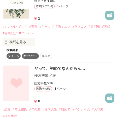
総文字数/1,862
どんな恋をしているのでしょう？

1ページ
恋愛(ラブコメ)
＿＿＿アンタなんて、嫌い。

1
今回はテニス部美男子ランキング

ベスト3‼︎‼︎

#ジレジレ
#甘々
#青春
#ギャップ
#胸キュン
#ラブコメ
#天邪鬼
#天然
私に優しい言葉をかけてくるキミが、嫌い。

#冒頭だけ
#ツンデレ
エース   板野海生

部長    長谷川拓真

表紙を見る
顧問    横山大介

検索結果
「べ、別にあんたのためじゃないから！」

タイトル
キーワード
作家名
三人の恋をご紹介致します。

極度の天邪鬼であるヒロインは、いつも本音とは違うことを言
ってしまう。

だって、初めてなんだもん…
「優しいキミが、私は嫌い」

桜宮爽歌
／著
本当は素直になりたいのに……。

美男子テニス部の恋事情、

総文字数/736
1ページ
恋愛(その他)
ちょっと覗いてみませんか？

そんなヒロインが初めての恋に落ちた。

0
相手はとても穏やかで学校一のモテ男、？

#恋愛
#年上彼氏
#年の差
#社内恋愛
#初めて
#イケナイ恋
#天邪鬼
〜ようこそ、櫻川高校テニス部へ〜

ヒロインは果たして無事にヒーローと結ばれることができるの
#桜宮爽歌
か
