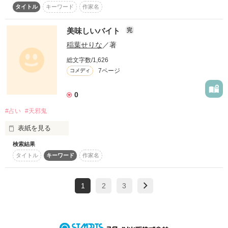
初めて書きます

タイトル
キーワード
作家名
恋愛が私の生き甲斐。源。

下手ですが暖かい目で見守ってください！
美味しいバイト
完
稲葉せりな
／著
恋愛をなくしたとき、

作品を読む
投げやりになって君と一緒になったの。

総文字数/1,626
7ページ
コメディ
0
でも今ではそんな君が生き甲斐、源になってしまって・・・

#占い
#天邪鬼
表紙を見る
天邪鬼な私。

検索結果
美味しいバイトには色々あるけれど、さてこのお話の場合の
素直で可愛い女の子になりたかった。

タイトル
キーワード
作家名
『美味しいバイト』とはいったいなんの事なのでしょうか？
1
2
3
作品を読む
作品を読む