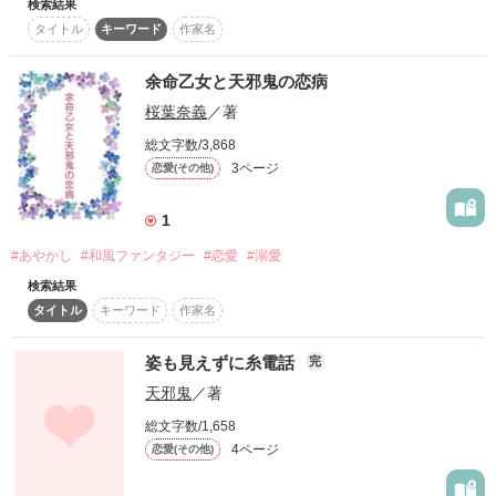
検索結果
私には小さい頃からずっと好きな幼馴染がいる

「じゃあ…っ、何でさっきからそんなに泣きそうなの…っ」

「じゃあ遥か彼方へ飛んでって」

タイトル
キーワード
作家名
　　　――Miyuki

でも、幼馴染の前では冷たい態度ばかりとってしまい喧嘩ばか
りもっと素直になりたくて

余命乙女と天邪鬼の恋病
桜葉奈義
／著
作品を読む
                 強気×天邪鬼

何でもいいよ

「桐谷くんを見てると心臓がドキドキしすぎて止まっちゃいそ
                  村山     紗枝

総文字数/3,868
うなんです！」

3ページ
恋愛(その他)
そんな君の『特別』なら　何でもいいんだよ

                 元気×一途

                  水谷     四季

「止まってくれていいよ。サヨウナラ」

1
      「…もぅ、ほっといてよ」

#あやかし
#和風ファンタジー
#恋愛
#溺愛
「…だいっきらい」

      「ほっとけるかよ…バーカ」

検索結果
タイトル
キーワード
作家名
こんな彼はいつか、

どんどん好きになっていく…
姿も見えずに糸電話
完
あたしに振り向いてくれるんでしょうか？

＊＊＊

天邪鬼
／著
作品を読む
総文字数/1,658
4ページ
Special☆Thanks

恋愛(その他)
しずく♪様

レビューTHANKS！
