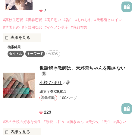
詳しく検索
7
検索対象
#高校生恋愛
#青春恋愛
#両片思い
#告白
#じれじれ
#天邪鬼ヒロイン
タイトル
キーワード
作家名
表紙コメント
#学園もの
#不器用な恋
#イケメン男子
#宣戦布告
あらすじ
表紙を見る
検索結果
「好きだったのは、今の彼じゃない。」

ジャンル
タイトル
キーワード
作家名
みんなに愛される人気者の彼。

でも私が好きだったのは――

世話焼き教師は、天邪鬼ちゃんを離さない
感想
不器用で、ひねくれていて、少し優しかった頃の彼でした。

完
ステータス
全て
完結
更新中
小桜 ひまり
／著
　　♡.*･ﾟ─────────────♡

総文字数/29,611
作品の長さ
長編
中編
短編
100ページ
恋愛(学園)
　　　　桜庭 沙彩（さくらば さあや）

　　　　　— Sakuraba Saaya —

作品の長さについて
229
　みんなが好きなものほど、好きになれない

#私の学校の好きな先生
#溺愛
#甘々
#胸きゅん
#美少女
#先生
#切ない
コンテスト
　　　　　　　　天邪鬼女子

表紙を見る
超短編で謎をしかけろ！100文字ミステリーコンテスト
　　　　　　　　　　×
