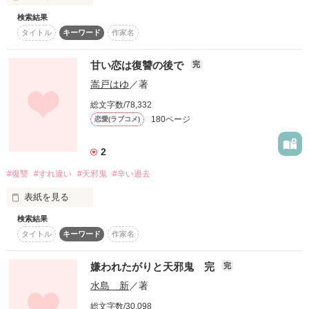
…そう、思ってるのに

「私たち、クズ同士、

ヤンデレ執事

検索結果
存外お似合いかもしれないね？」

Q:問題です。

タイトル
キーワード
作家名
理人

◆︎

(りひと)

好きな人に振り向いてもらうには、

甘い恋は復讐の後で
完
｢僕が可愛いと思うのも、愛おしいと思うのも、全部なずなだ
蓋 を 開 け た ら 問 題 児

どうしたらいいんでしょう？

けだよ。だから、安心して？｣

◆◇◆◇◆

嵩戸はゆ
／著
【黙って一緒に堕ちてろよ】

総文字数/78,332
180ページ
恋愛(ラブコメ)
「ちゃんと私に保護されていてください」

私たちは今日も

A:「数学の問題以上にわかりません、

なんで、離してくれないの？

桐谷くん！」

「今と変わらず守り抜きます」

2
性懲りもなく息をする

「私が仕えているのは椿お嬢様です」

#復讐
#すれ違い
#天邪鬼
#辛い過去
｡.ꕤ

「バカだから仕方ないんじゃない？」

表紙を見る
「私はお嬢様がいないと生きていけません」

作品を読む
検索結果
キミなら素敵な恋ができるよ

・

タイトル
キーワード
作家名
ボクの可愛いウサギちゃん

＊°＊°＊°＊°＊°

作品を読む
・

嫌われたがりと天邪鬼 完
完
私、松永莉緒は

・

折原 奈乃

水島 新
／著
まだ恋をしたことのない２２歳

「もういいの！もういいかなって思えたの･･･！」

総文字数/30,098