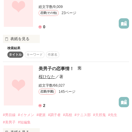
作品を読む
総文字数/9,009
23ページ
恋愛(その他)
0
表紙を見る
検索結果
私はｱﾏﾉｼﾞｬｸでチビで

タイトル
キーワード
作家名
幼児体型で貧乳で

でもこんな私を

美男子の恋事情！
完
あなたは好きでいてくれる??

桜ひなた
／著
総文字数/66,027
145ページ
恋愛(学園)
短編

2
｢天邪鬼-ｱﾏﾉｼﾞｬｸ-｣

#男目線
#イケメン
#硬派
#調子者
#高校
#テニス部
#天邪鬼
#先生
#美男子
#短編集
喧嘩するほど仲がいいのなら
