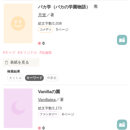
バカ学（バカの学園物語）
完
     命じる。

作品を読む
月蛍
／著
   我に遣えよ式神。』

総文字数/1,038
5ページ
コメディ
0
#ギャグ
#オリジナル
#短編集
表紙を見る
検索結果
おバカ達の学園生活…。

タイトル
キーワード
作家名
間違った知識の数々を送ります
      Start .

Vanillaの園
     3／14

作品を読む
Vanillatea
／著
総文字数/1,173
4ページ
ファンタジー
                      .

0