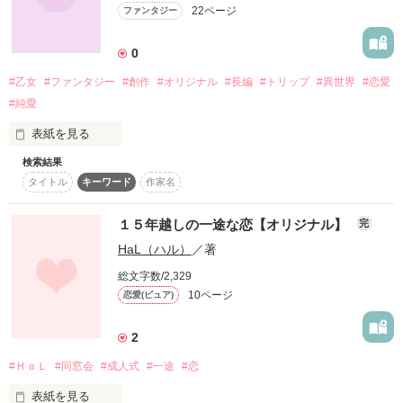
22ページ
ファンタジー
0
#乙女
#ファンタジー
#創作
#オリジナル
#長編
#トリップ
#異世界
#恋愛
#純愛
表紙を見る
検索結果
創作ケータイ小説『Return!!』

タイトル
キーワード
作家名
ジャンル:異世界トラベルファンタジー

主人公は高校3年の女の子。

過激描写なしに挑むハードボイルドファンタジー!!……多分。

１５年越しの一途な恋【オリジナル】
完
HaL（ハル）
／著
第2章突入です☆

いよいよ筆者が本気です(はい？)

総文字数/2,329
10ページ
恋愛(ピュア)
最終更新:2013/07/08
2
作品を読む
#ＨａＬ
#同窓会
#成人式
#一途
#恋
表紙を見る