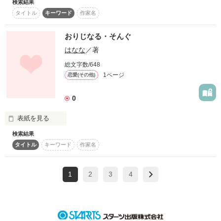
検索結果
え、←

タイトル
キーワード
作家名
連載なう…？←
おりじなる・そんぐ
作品を読む
はなな
／著
総文字数/648
1ページ
恋愛(その他)
0
表紙を見る
検索結果
今は何処でどうしてるんかな…

タイトル
キーワード
作家名
また…いつか会えるのなら会ってみたい。
1
2
3
4
作品を読む