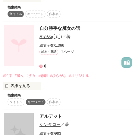
検索結果
以前僕の住む街で行なっていた三十歳成人式をヒントに、

タイトル
キーワード
作家名
同窓会で再会した男女の話を書いてみました!

自分勝手な魔女の話
拙い作品ではありますが、

めがね(ﾟДﾟ)
／著
是非読んでください!

総文字数/1,366
1ページ
絵本・童話
佳歩様

0
氷室彩様

#絵本
#魔女
#少女
#悲劇
#ひらがな
#オリジナル
（現・佐々木ゆう様）

表紙を見る
糸利青様

検索結果
絵本ということで全部ひらがなでめっさ読みにくいですが、ど
海野かもめ様

タイトル
キーワード
作家名
うぞよろしくお願いします(^◇^;)
嬉しいレビューありがとうございます！
アルデット
作品を読む
シンタロー
／著
作品を読む
総文字数/983