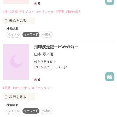
next story is

0
BGM 

→「憂いの夜」

雨とペヤング／杉林恭雄、吉良知彦（ZABADAK） 

お前にこたえてやっても

#神
#恋愛
#ラブコメ
#オリジナル
#守護
#植物対話
水のルネス／ZABADAK 

interlude is

水のソルティレージュ／ZABADAK 

→「ある晴れた日に…：２」

表紙を見る
水の踊り／ZABADAK 

flow ～水の生まれた場所～／KOTOKO/I've
検索結果
parallel world story

→「ひとつの笑顔」

タイトル
キーワード
作家名
植物と対話できる少女、此花朔夜。

ある日、地面に落ちてしまった…！？

作品を読む
＊＊＊＊＊＊＊＊＊＊＊＊＊＊＊

泪嘩疾走記ーﾚｲｶｼｯｿｳｷー
＊＊完成…2014.02.20＊＊

山本 零
／著
＊＊最終確認…2014.02.21＊＊

神の世界は、今日も大忙し！

頭がよくて人気者の小沢浩二と

＊＊公開…2014.02.22＊＊

総文字数/1,511
人間の守護に、

元いじめられっこで鈍感な佐野史孝の

5ページ
ファンタジー
祈りに、

恋をすること？！

純愛！？ラブコメ小説！！！

†PV2000超 ありがとうございます†

0
－－－－－－－

はじめましての方が多いと思われます

#男装
#オリジナル
#ファンタジー
０１です

昔描いた途中のものを掘り起こして

表紙を見る
続きを書いてます

作品を読む
検索結果
この作品はBL小説なので注意してください

    『 我、

かなり亀更新です年に一度とかの確立です
タイトル
キーワード
作家名
作品を読む
   この名において
