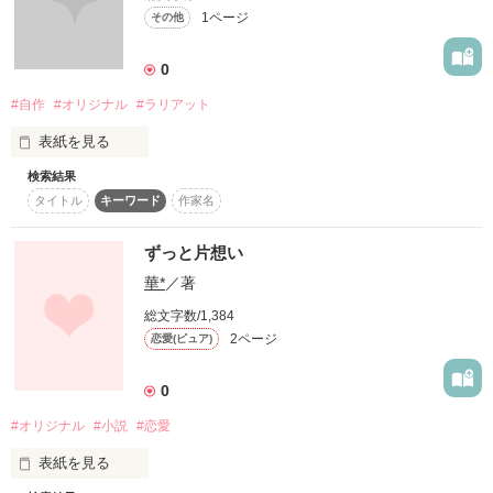
1ページ
その他
0
#自作
#オリジナル
#ラリアット
表紙を見る
検索結果
初めまして。

タイトル
キーワード
作家名
シンタローと申します。

ずっと片想い
亀更新です。すみません。

華*
／著
暖かい目で見てくれると

総文字数/1,384
嬉しいです。
2ページ
恋愛(ピュア)
0
作品を読む
#オリジナル
#小説
#恋愛
表紙を見る