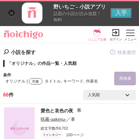
野いちご - 小説アプリ
入手
話題の小説が読み放題！
無料
ログイン
メニュー
ジュニア文庫
小説を探す
検索履歴
「オリジナル」の作品一覧・人気順
条件
再検索
オリジナル |
タイトル, キーワード, 作家名
対象
66
件
検索ワード
愛色と哀色の夜
完
を含む
咲霧-sakimu-
／著
総文字数/59,702
を除く
100ページ
ファンタジー