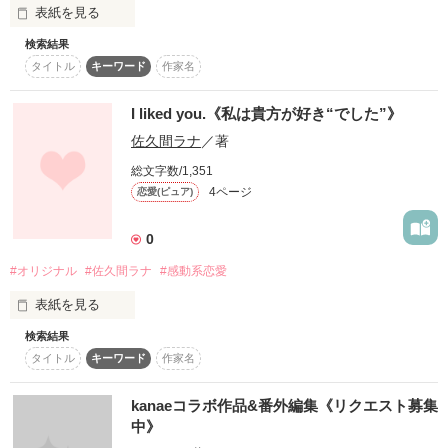
◆魔法のｉらんどにて

表紙を見る
読者12000人突破しました

検索結果
　魔法は扱えない。武力もほぼ0なのに、悪魔の封印を解いて
◆この作品は実体験を交えた、

タイトル
キーワード
作家名
しまったために、悪魔討伐の旅にでることになった少年フォ
ル。絡み合う運命の中で、少年は生きていく。

I liked you.《私は貴方が好き“でした”》
※…※…※…※…※…※…※…※…※…※

佐久間ラナ
／著
作品を読む
私、★ルナの処女作です。未熟者で、誤字脱字など、あるでし
総文字数/1,351
ょうが、よろしくお願いします。

4ページ
恋愛(ピュア)
start/2011/07

0
#オリジナル
#佐久間ラナ
#感動系恋愛
表紙を見る
作品を読む
検索結果
この小説は、私の体験を少々入れたものです。

タイトル
キーワード
作家名
少し感動系にする……予定です！

kanaeコラボ作品&番外編集《リクエスト募集
中》