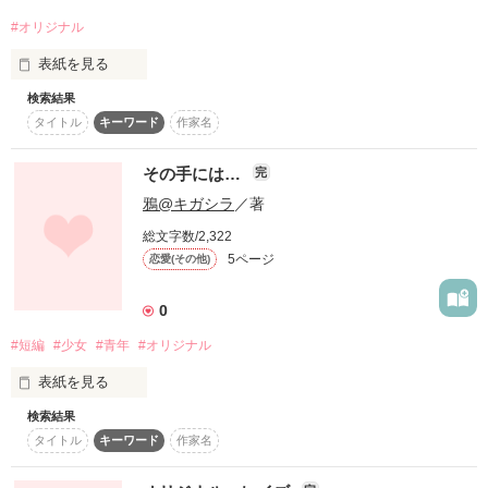
#オリジナル
えー。ネーミングセンスが0だと思われるかもしれませんが目
表紙を見る
をつむって頂くとたいへん助かります。
検索結果
ーねぇ、パパ……何で私は白い髪なの？

タイトル
キーワード
作家名
作品を読む
ーーねぇ、ママ…何で私を愛してくれないの？

その手には…
完
ーーーねぇ、何で？私が紅い目をしてるから？

鴉@キガシラ
／著
幼い頃の暗かった家庭、魔獣の襲来、取り残された一人の少女
総文字数/2,322
ー

5ページ
恋愛(その他)
「大丈夫、今も生きてるから」

0
過去を背負い成長した少女の記録。
#短編
#少女
#青年
#オリジナル
表紙を見る
作品を読む
検索結果
無人の怪しい部屋､そこに１人の少女が

タイトル
キーワード
作家名
現れて…………

月明かりに照らされた夜道を
