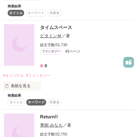
検索結果
もちろんあなたの作ったキャラでもＯＫ

恋愛、友情、学園、魔法、その他…

タイトル
キーワード
作家名
様々なジャンルの物語の短編集を

タイムスペース
とにかく何でもあり！

作る事にしました‼︎

ビタミンＭ
／著
気が向いたら更新という

総文字数/31,730
45ページ
ファンタジー
なんとも気ままな小説ですが

リクエストが少ないと自分でも書いちゃうよ(／^^)／

0
読んで下さると嬉しいです
#オリジナル
#ファンタジー
にくＱ様

コラボリクエスト&感想

表紙を見る
作品を読む
ありがとうございます!!

検索結果
占いツクール、ナノでも書いております　ただいま更新停止中
タイトル
キーワード
作家名
Return!!
作品を読む
作品を読む
青樹 みなも
／著
総文字数/32,755