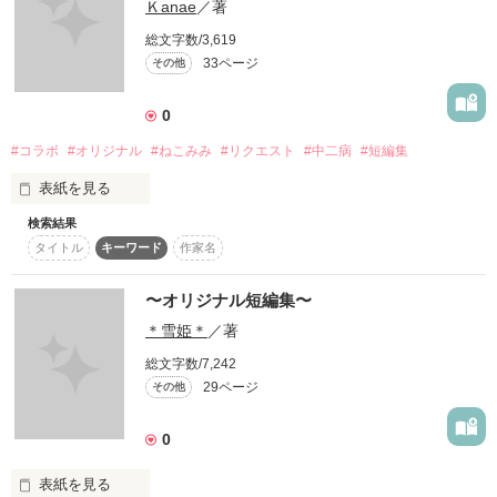
Ｋanae
／著
総文字数/3,619
作品を読む
33ページ
その他
0
#コラボ
#オリジナル
#ねこみみ
#リクエスト
#中二病
#短編集
表紙を見る
検索結果
コラボでもリクエストでもオリジナルでも何でもやってしまお
タイトル
キーワード
作家名
う！

〜オリジナル短編集〜
思いつき♪

＊雪姫＊
／著
総文字数/7,242
私kanaeの小説の番外編やこのキャラとコラボして欲しいなど

29ページ
その他
0
どっしどし感想ノートに書いてください♪

表紙を見る