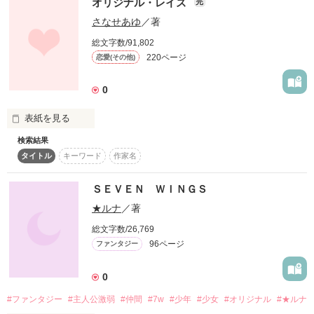
オリジナル・レイズ
完
１人の青年が急ぐ､その先にあるものは…
さなせあゆ
／著
総文字数/91,802
220ページ
作品を読む
恋愛(その他)
0
表紙を見る
検索結果
残された命で

タイトル
キーワード
作家名
小さな星は

最初で最後の恋をする

ＳＥＶＥＮ ＷＩＮＧＳ
★ルナ
／著
…そして､

総文字数/26,769
大切な星を探す

96ページ
ファンタジー
少年の体にも

0
刻々と死は迫っていた――

#ファンタジー
#主人公激弱
#仲間
#7w
#少年
#少女
#オリジナル
#★ルナ