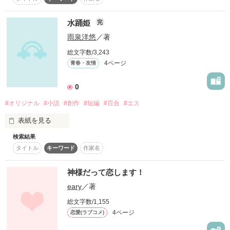
こんな幸せな時がずっと続けばいいと、

恋愛なんて

復刻！夏の野いちごビギナーズ応援コンテスト～中・長編チ
……そう思っていたふたつの瞳。

ャレンジ！～
水踊姫
完
500文字の不気味なテスト、募集中。
雨泉洋悠
／著
できるはずもない

「やぁ、かわいい仔猫ちゃん達」

200文字でゾッ！こわい短編コンテスト
総文字数/3,243
4ページ
青春・友情
スターツ出版小説投稿サイト合同企画「1話からの長編大
…けれど…

賞」野いちご！会場
そんな願いはとある男によって

0
けれど

簡単に瓦解していった。

その他の条件
動画あり
コミックあり
#オリジナル
#小説
#創作
#短編
#百合
#エス
表紙を見る
「必ず行く、待っていて」

お前が

検索結果
オリジナルの百合小説です。

「絶対だよ、必ず来てね」

タイトル
キーワード
作家名
百合団地シリーズ（仮） Vol.02 雛結び

少しだけでも好き

の続きの話です。

ZABADAKの吉良さんのツイートの「雨とペヤング」に影響さ
宵闇の奏でる、幻想的なtragic……。

神様だって恋します！
といってくれるのならば

れて、 

eary
／著
短いですが突発的に1本書いてしまいました。 

いいかもしれない

タイトルは「水踊姫（すいようひめ）」と読んで下さい。

「夜シリーズ」第二作目

総文字数/1,155
4ページ
恋愛(ラブコメ)
水に踊るお姫様。
