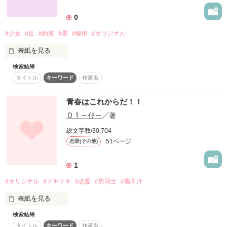
詳しく検索
0
検索対象
#少女
#丘
#約束
#星
#秘術
#オリジナル
タイトル
キーワード
作家名
表紙コメント
表紙を見る
あらすじ
検索結果
「いつか、一緒に行こうね」

タイトル
キーワード
作家名
ジャンル
「うんっ、絶対ね！」

青春はこれからだ！！
感想
０１－ｲﾁ－
／著
ある時代、ある場処、

総文字数/30,704
容姿も立場も真逆な、

ステータス
全て
完結
更新中
51ページ
恋愛(その他)
ふたりの少女の物語…

作品の長さ
長編
中編
短編
1
#オリジナル
#ドキドキ
#恋愛
#男同士
#腐向け
作品の長さについて
「大好き」

表紙を見る
「うん、……ボクも」

コンテスト
検索結果
俺たちは所詮男同士

超短編で謎をしかけろ！100文字ミステリーコンテスト
タイトル
キーワード
作家名