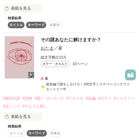
８年後、予想外な事実が判明しました。

表紙を見る
検索結果
冷酷非道な陛下 × ツンデレな聖女

彼を守るために奮闘してきたはずなのに、えっ？　私が悪役令
タイトル
キーワード
作家名
嬢なんですか？

ーーーーーーーーーーーーーーーーーーーーーーー

結末の決まっているって、一体どういうこと？

その謎あなたに解けますか？
お互いにかかった『溺愛の呪い』

おたま
／著
『小説世界に転生したのに、八年経ってから気づきました』

総文字数/2,015
呪いの効果で相思相愛な二人が、

10ページ
ホラー・オカルト
2020/07/29　更新開始

真実の愛に目覚める日は来るのだろうか？

2020/09/15　完結しました。

6
超短編で謎をしかけろ！100文字ミステリーコンテスト
ーーーーーーーーーーーーーーーーーーーーーーー

エントリー中
陛下は聖女を溺愛し、聖女は陛下を溺愛する。

#都市伝説
#恐怖
#呪い
#ハラハラ
#ドキドキ
#短編
#ホラー
#ミステリー
作品を読む
#ほっこり
#どんでん返し
……全ては呪いのせいで。
表紙を見る
検索結果
「謎」この言葉いいですよね

作品を読む
タイトル
キーワード
作家名