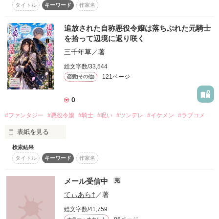
続編『わたしはみんなに殺された〜死者の呪い【後編】〜』も
タイトル
キーワード
作家名
完結しております。

問題を解いてくれるのを待ってます。

よろしければそちらもどうぞ！

追放された自称悪役令嬢は落ちぶれた元騎士
∵∴＊∵∴＊∵∴＊∵∴＊∵∴

を拾って辺境に返り咲く
三千年草
／著
31位、26位、21位、17位、14位、12位m(_ _)mありがとうご
後編と共に、一冊になって

総文字数/33,544
野いちご文庫より好評発売中！

時は人間世界からモンスターと

121ページ
恋愛(その他)
人間が共存する世界。

私の幼なじみも吸血鬼で、

作品を読む
皆様の応援あってこそです。

ちょっぴり強引なんだ。

0
読んでくださる皆様、

#ファンタジー
#悪役令嬢
#騎士
#呪い
#ツンデレ
#イケメン
#ラブコメ
レビュー、感想を書いてくれている皆様、

本当にありがとうございます！

「俺以外の奴に血を吸わせんなよ」

表紙を見る
「何があってもお前のこと守るから」

検索結果
王女だった私は、国を追放された。

タイトル
キーワード
作家名
※こちらの本文は、

婚約者も、地位も、居場所も。

加筆修正前のままとなっておりますので、

こんなの心臓に悪いって！！

メール受信中
完
書籍版とは異なる場合があります。

全部失って流れ着いた辺境で出会ったのは――

てぃあら†
／著
※書籍化にあたって、題名が

剣を失い、すべてを諦めた騎士だった。

総文字数/41,759
『わたしはみんなに殺された〜死者の呪い〜』
