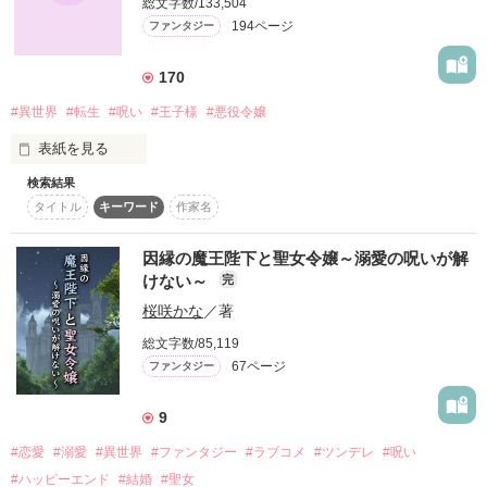
総文字数/133,504
陽気な金髪の陛下・ヒルの妃は、薬師の妹ランナ。

許せない許せない許せない許せない許せない許せない許せない
194ページ
ファンタジー
許せない許せない許せない許せない許せない許せない許せない
冷酷な黒髪の陛下・ヨルの妃は、薬師の姉ポーラ。

許せない許せない許せない許せない許せない許せない許せない
170
許せない許せない許せない許せない許せない許せない許せない
ーーーーーーーーーーーーーーーーーーーーーーー

許せない許せない許せない

#異世界
#転生
#呪い
#王子様
#悪役令嬢
陛下の『人格の殺し合い』に巻き込まれ、

表紙を見る
能力を利用するために娶られた三人の王妃。
検索結果
日本の女子高生・赤倉凛音（あかくらりんね）の記憶を持つ
タイトル
キーワード
作家名
私、

どうしても許せない人間、いませんか？

リンネ・エバンズ　八歳

作品を読む
因縁の魔王陛下と聖女令嬢～溺愛の呪いが解
記憶が混乱しているさなか、王城の庭園で出会ったのは、

けない～
完
心に傷を持つ王太子、レオ・エイマーズ　九歳でした。

さぁ、呪ってやりましょう。

桜咲かな
／著
総文字数/85,119
～呪いのかけ方教えます～
「ほら早く。男のくせに恥ずかしがってんじゃないわよ」

67ページ
ファンタジー
×

「うるさい。触るな、あっちへ行け」

9
作品を読む
#恋愛
#溺愛
#異世界
#ファンタジー
#ラブコメ
#ツンデレ
#呪い
出会いは最悪でしたが、なんだかんだと一緒に過ごしていくな
かで、親友ポジションになれたと思っていたのに。

#ハッピーエンド
#結婚
#聖女