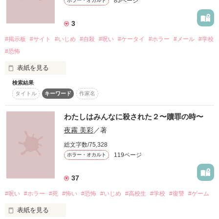
となっております。

85ページ
―☆∴☆∵☆―

ホラー・オカルト
「勘違いしないで。

こちらの作品の旧題は『デッドカース』です。

助けるのは、死なれたら面倒だからよ」

ちょっぴり天然な小悪魔女子

3
香月りり ＊Riri Kazuki

そう言ったはずなのに。

×

#掲示板
#サイト
#いじめ
#自殺
#呪い
#ケータイ
#ホラー
#メール
#学校
俺様で強引な吸血鬼

#恐怖
彼はいつも困ったように笑って、

入井玲音 ＊Reo Irii

表紙を見る
作品を読む
「素直じゃないな」

―☆∴☆∵☆―

検索結果
--メール受信中--

なんて言うから。

タイトル
キーワード
作家名
メール受信完了いたしました

わたしはみんなに殺された２〜贖罪の時〜
――✧――――✧――――✧――――✧――

それなのに………。

夜霧 美彩
／著
口が悪いひねくれ者な元第一王女

「やっぱお前の血だな」

総文字数/75,328
エレノア・アルヴェイン

119ページ
ホラー・オカルト
---ジャンルランキング最高３位ありがとうございます---
血を気に入られた私は

×

なぜか彼と同居することに。

37
生きる意味を失った誠実な元最強騎士

作品を読む
#呪い
#ホラー
#死
#怖い
#恐怖
#いじめ
#高校生
#学校
#復讐
#ゲーム
「もうだめ！反則だぞ、それ」

レオン・ヴァルハルト

表紙を見る