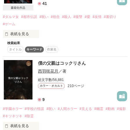
41
書籍化作品
その寮で暮している男子生徒と女子生徒が交際するとその２人
#ダルマ女
#都市伝説
#呪い
#怨念
#殺人
#復讐
#愛
#友情
#裏切り
は呪われてしまうという噂だった

#ゲーム
表紙を見る
学生たちの中でその噂は暗黙の了解となり

検索結果
タイトル
キーワード
作家名
寮に入っている者同士が付き合うことはタブーとされていた

僕の父親はコックリさん
そんな時……

西羽咲花月
／著
【ダルマさんが転んだ】

総文字数/56,881
これは呪われし禁断のゲームです。

210ページ
ホラー・オカルト
なにも知らないあたしたちはこの寮へと入る事になったん
だ……

まずは鬼を決めてください。

9
参加する“子”は、あらかじめ鬼から数珠繋ぎで小指のみを結ん
#学園ホラー
#学校の怪談
#呪い
#人間ホラー
#見える
#幽霊
#動画
#撮影
で待つこと。

柳井ツムギ（ﾔﾅｲ　ﾂﾑｷ）

#キツネツキ
#除霊
午前３時３分、最初の鬼が「ダルマさんが転んだ」と唱えま
「今日からここで生活かぁ……」

表紙を見る
す。
