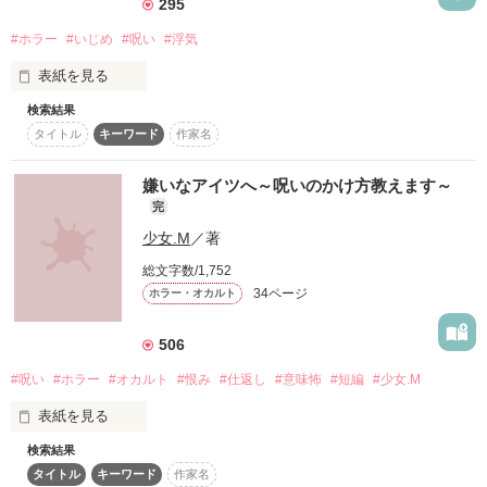
-------------------------

295
一度始めてしまうと、終わりの儀式を行うまで、毎夜３時０３
分～３時３３分まで鬼を探し続けます。

#ホラー
#いじめ
#呪い
#浮気
赤い人は妹を探している。

表紙を見る
大切なぬいぐるみを探している。

検索結果
「人の男に手出してんじゃねえよ！」

捕まった者は罰として手足を頂戴します

作品を読む
赤い人は、再び学校に現れる。

タイトル
キーワード
作家名
始まりは、女同士の醜い争いだった……。

呪われた少女が欲する物は何か。

嫌いなアイツへ～呪いのかけ方教えます～
ある事件を境に、奈々子たちの身に呪いが襲いかかる。

鬼が死亡した場合、指で繋がれた者が次の鬼となります。

完
それを知った時、少女達は呪いから解放される。

少女.M
／著
†七つの大罪†

総文字数/1,752
†傲慢†

34ページ
ホラー・オカルト
助かる方法はただ１つ

†嫉妬†

作品を読む
506
†怠惰†

#呪い
#ホラー
#オカルト
#恨み
#仕返し
#意味怖
#短編
#少女.M
†憤怒†

表紙を見る
†暴食†

検索結果
憎い。悔しい。見返したい。不幸になればいい。

タイトル
キーワード
作家名