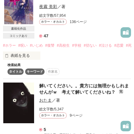
夜霧 美彩
／著
総文字数/57,954
狂っていく学生生活

136ページ
ホラー・オカルト
書籍化作品
47
コミックあり
#ホラー
#呪い
#いじめ
#復讐
#高校生
#学校
#切ない
#泣ける
#恋愛
#死
「お願い竜季……あたしと……別れて……」

表紙を見る
2014/3/9更新開始～2014/4/4更新完了
検索結果
デッドカース…死者の呪い

タイトル
キーワード
作家名
作品を読む
解いてください。。貴方には無理かもしれま
せんがｗ 考えて解いてくださいね？
完
おたま
／著
ある学校で

総文字数/5,347
一人の少女が命を落とした。

9ページ
ホラー・オカルト
5