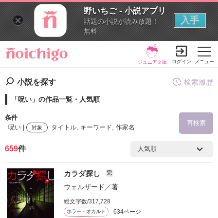
野いちご - 小説アプリ
入手
話題の小説が読み放題！
無料
ログイン
メニュー
ジュニア文庫
小説を探す
検索履歴
「呪い」の作品一覧・人気順
条件
再検索
呪い |
タイトル, キーワード, 作家名
対象
659
件
検索ワード
カラダ探し
完
を含む
ウェルザード
／著
総文字数/317,728
を除く
634ページ
ホラー・オカルト