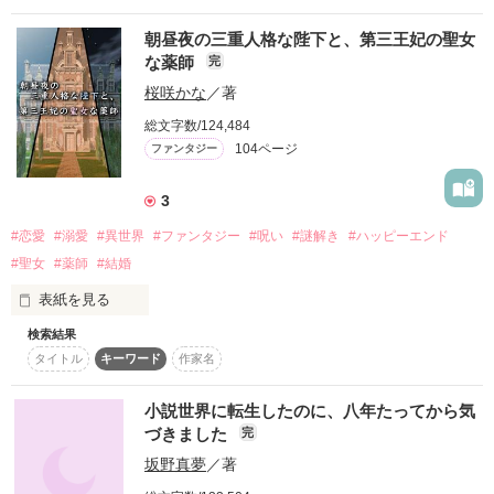
†強欲†

作品を読む
朝昼夜の三重人格な陛下と、第三王妃の聖女
†色欲†

な薬師
完
私をいじめたアイツ。

桜咲かな
／著
ナナツノノロイのその後を書いたナナツノネガイ公開中です。
私を裏切ったアイツ。

総文字数/124,484
そちらもぜひご覧ください。

104ページ
ファンタジー
私を騙したアイツ。

文庫本は加筆修正をしており、ノコサレタノロイの新しいエピ
私を弄んだアイツ。

3
ソードなども追加してあります。

#恋愛
#溺愛
#異世界
#ファンタジー
#呪い
#謎解き
#ハッピーエンド
私を陥れたアイツ。

感想などノートに書いてくださるとうれしいです。

#聖女
#薬師
#結婚
私から笑顔を奪ったアイツ。

表紙を見る
私の人生めちゃくちゃにしたアイツ。

検索結果
陛下は一日に人格が三回変わる。

タイトル
キーワード
作家名
許せない許せない許せない許せない許せない許せない許せない
作品を読む
朝と昼と夜の三人格は、それぞれ聖女を娶る。

許せない許せない許せない許せない許せない許せない許せない
許せない許せない許せない許せない許せない許せない許せない
小説世界に転生したのに、八年たってから気
ーーーーーーーーーーーーーーーーーーーーーーー

許せない許せない許せない許せない許せない許せない許せない
づきました
完
許せない許せない許せない許せない許せない許せない許せない
坂野真夢
／著
紳士な銀髪の陛下・アサの妃は、隣国の聖女モニカ。

許せない許せない許せない許せない許せない許せない許せない
許せない許せない許せない許せない許せない許せない許せない