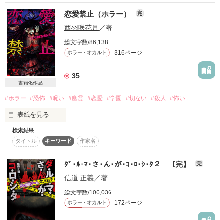
癖になる

恋愛禁止（ホラー）
完
西羽咲花月
／著
一度気になると、解くまでやめられない

総文字数/86,138
316ページ
ホラー・オカルト
麻薬のような

35
書籍化作品
#ホラー
#恐怖
#呪い
#幽霊
#恋愛
#学園
#切ない
#殺人
#怖い
さぁ

あなたの好きそうな「謎」集めてみましたっ

表紙を見る
検索結果
【恋愛禁止】

その謎あなたに解けますか？

タイトル
キーワード
作家名
その学校にはある噂があった

ﾀﾞ･ﾙ･ﾏ･さ･ん･が･ｺ･ﾛ･ｼ･ﾀ２ 【完】
完
信道 正義
／著
作品を読む
地元の人ならみんな知っている噂

総文字数/106,036
172ページ
ホラー・オカルト
ある学校には男子寮と女子寮が向かい合って建っていて
