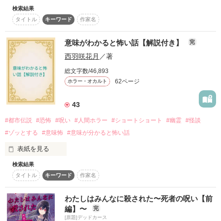
検索結果
これは君と僕だけの秘密だよ

その際、座って行うと良いでしょう。

光本竜季（ﾐﾂﾓﾄ　ﾘｭｳｷ）

タイトル
キーワード
作家名
実はね、僕のお父さんは

「あぁ。寮生活頑張ろうな、お互い」

意味がわかると怖い話【解説付き】
※注意※

完
西羽咲花月
／著
①一度始めてしまうと、終わりの儀式を行うまで、毎夜３時３
分～３時33分の間に四肢を失った邪悪な霊が、鬼だけを追い続
総文字数/46,893
その日から恐ろしい出来事があたしを待ち受けているなん
けます。

62ページ
作品を読む
ホラー・オカルト
て……！！

②捕まった者は、罰として手足を失います。

③鬼が死亡した場合、小指で結ばれた者が自動的に次の鬼とな
43
ります。

体を縛られるような鋭い視線

#都市伝説
#恐怖
#呪い
#人間ホラー
#ショートショート
#幽霊
#怪談
#ゾッとする
#意味怖
#意味が分かると怖い話
助かる方法はただ１つもありません。

見知らぬ女

表紙を見る
検索結果
虫のうごめく音

タイトル
キーワード
作家名
わたしはみんなに殺された〜死者の呪い【前
作品を読む
作品を読む
編】〜
完
「もうイヤ！！　もう無理よ！！」

[原題]デッドカース