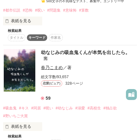
それから暫くして

500文字の不気味なテスト、募集中。エントリー中
#都市伝説
#恐怖
#呪い
#問題集
#意味怖
#算数
少女のクラスメイトが

表紙を見る
行方不明になったそう。

検索結果
問題です

タイトル
キーワード
作家名
この中であなたはどの問題を怖いと思うでしょうか

幼なじみの吸血鬼くんが本気を出したら。
誰かが言った。

完
『………デッドカース』

春乃こまめ
／著
総文字数/93,657
328ページ
恋愛(ピュア)
そう…死者の呪いだ、と。

ランキングした作者が書く

59
#吸血鬼
#キス
#同居
#呪い
#幼なじみ
#溺愛
#高校生
#独占欲
ミステリー？でホラーで怖い問題

#野いちご大賞
◇◆◇◆◇◆◇◆◇◆◇◆◇◆◇◆◇◆

表紙を見る
読んでみませんか？

検索結果
私の幼なじみは吸血鬼です。
