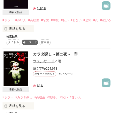
詳しく検索
1,616
書籍化作品
検索対象
#ホラー
#赤い人
#高校生
#恋愛
#学校
#呪い
#切ない
#恐怖
#死
#泣ける
タイトル
キーワード
作家名
表紙コメント
表紙を見る
あらすじ
検索結果
-------------------------

タイトル
キーワード
作家名
ジャンル
2013年8月25日

カラダ探し～第ニ夜～
完
感想
ケータイ小説文庫

ウェルザード
／著
ブラックレーベルより書籍化

ステータス
全て
完結
更新中
総文字数/294,973
エブリスタの話題作が連載スタート！

607ページ
ホラー・オカルト
作品の長さ
長編
中編
短編
6月25日より一話ごとUP

616
書籍化作品
-------------------------

作品の長さについて
#ホラー
#カラダ探し
#高校生
#裏切り
#呪い
#赤い人
コンテスト
・「赤い人」は放課後の校舎に現れる。

表紙を見る
超短編で謎をしかけろ！100文字ミステリーコンテスト