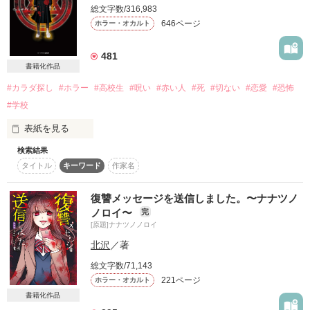
ID:dEathgAME

総文字数/316,983
・「赤い人」はひとりになった生徒の前に現れる。

作品を読む
646ページ
ホラー・オカルト
・「赤い人」を見た者は、校門を出るまで決して振り返っては
ならない。

481
【だるまさんが転んだ】

書籍化作品
・振り返った者は、カラダを８つに分けられ、校舎に隠され
#カラダ探し
#ホラー
#高校生
#呪い
#赤い人
#死
#切ない
#恋愛
#恐怖
る。

#学校
・「赤い人」に殺された生徒は、翌日皆の前に現れて、「カラ
これは呪われた遊びです

表紙を見る
ダを探して」と言う。

検索結果
-------------------------

・「カラダ探し」を拒否する事は出来ない。

タイトル
キーワード
作家名
2014年8月25日

・「カラダ探し」の最中にも、「赤い人」は現れる。

１. 午前３時０３分であること

復讐メッセージを送信しました。〜ナナツノ
大人気シリーズ第三弾が発売決定！

・「カラダ探し」はカラダを見付けるまで行われる。

ノロイ〜
完
[原題]ナナツノノロイ
２. 参加する者は、鬼から数珠繋ぎで小指を結ぶこと。

ケータイ小説文庫

・「カラダ探し」では死んでも死ねない。

北沢
／著
ブラックレーベルより書籍化

・「赤い人」は唄を歌う。

総文字数/71,143
３. 座って行うこと

221ページ
ホラー・オカルト
2014年7月22日～毎週火曜・木曜、更新！

・「赤い人」に追い付かれたら、背中にしがみ付かれる。そし
書籍化作品
て、唄を歌い終わったら、殺される。
