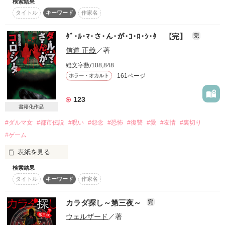
検索結果
・「赤い人」はひとりになった生徒の前に現れる。

-------------------------

復刻！夏の野いちごビギナーズ応援コンテスト～中・長編チ
タイトル
キーワード
作家名
ャレンジ！～
・「赤い人」を見た者は、校門を出るまで決して振り返っては
2014年1月25日

ならない。

500文字の不気味なテスト、募集中。
ﾀﾞ･ﾙ･ﾏ･さ･ん･が･ｺ･ﾛ･ｼ･ﾀ 【完】
完
待望の第二弾が発売決定！

信道 正義
／著
200文字でゾッ！こわい短編コンテスト
・振り返った者は、カラダを８つに分けられ、校舎に隠され
る。

ケータイ小説文庫

総文字数/108,848
この2人が最強‼ベストバディ短編コンテスト
ブラックレーベルより書籍化

161ページ
ホラー・オカルト
・「赤い人」に殺された生徒は、翌日、皆の前に現れて、「カ
スターツ出版小説投稿サイト合同企画「1話からの長編大
ラダを探して」と言う。

賞」野いちご！会場
123
2013年12月6日～毎週金曜、更新！

書籍化作品
・「カラダ探し」を拒否する事はできない。

その他の条件
動画あり
コミックあり
-------------------------

#ダルマ女
#都市伝説
#呪い
#怨念
#恐怖
#復讐
#愛
#友情
#裏切り
・「カラダ探し」の最中にも、「赤い人」は現れる。

#ゲーム
・「カラダ探し」はカラダを見つけるまで行われる。

「赤い人」を見た者は、決して振り返ってはならない。

表紙を見る
・「カラダ探し」では死んでも死ねない。

検索結果
「カラダ探し」は少女の呪い。

タイトル
キーワード
作家名
「赤い人」は少女の呪い。

消えた最愛の人を助ける為に、少年は決意する。

カラダ探し～第三夜～
完
・「赤い人」は放課後の校舎に現れる。

ウェルザード
／著
666 名前:伊達磨理子[] 投稿日:2010/2/29 03:33:33.33 