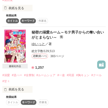
てっきり女の子かと思ってたら.....

復刻！夏の野いちごビギナーズ応援コンテスト～中・長編チ
表紙を見る
ャレンジ！～
検索結果
500文字の不気味なテスト、募集中。
タイトル
キーワード
作家名
両親の再婚で同居することになったのは…

｢お前、このこと絶対言うなよバカ｣

200文字でゾッ！こわい短編コンテスト
この2人が最強‼ベストバディ短編コンテスト
秘密の溺愛ルーム～モテ男子からの奪い合い
「なぁ…俺が男ってわかってる？」

がとまらない～
完
スターツ出版小説投稿サイト合同企画「1話からの長編大
⎯⎯⎯⎯学年1のモテ男子だったみたいです。

賞」野いちご！会場
ゆいっと
／著
学園きってのクール王子！？

総文字数/129,513
その他の条件
動画あり
コミックあり
383ページ
恋愛(逆ハー)
♡.*･ﾟ┈┈┈┈┈┈┈┈┈┈┈ﾟ･*.♡

「油断しすぎ。…襲うぞバカ」

書籍化作品
1,257
学校では、爽やかなモテ王子

#溺愛
#逆ハー
#全寮制
#ルームシェア
#一途
#同居
#胸キュン
#クール
⋈┈┈┈┈┈┈┈┈┈┈┈┈⋈

#甘々
ただし家では俺様で超無愛想

表紙を見る
癒し系な家庭的美少女♀

《 時田つぼみ 》

八雲 渚

検索結果
タイトル
キーワード
作家名
「おまえがほしい」

×

Nagisa Yagumo 
