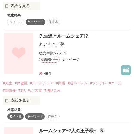
表紙を見る
「もう我慢しないから覚悟してね？」

人懐っこく明るいけど実は小悪魔

作品を読む
神代　椿

検索結果
綾瀬 めい

「､､､っ、かわいすぎんだろ」

Tsubaki Kamishiro

タイトル
キーワード
作家名
そう言い聞かせたはずなのに

16歳。

「心愛すきだ。」

先生達とルームシェア!?
ソファの端っことベッドの縁で

◇

れいん＊
／著
心の位置だけが少しずつずれていく

親の理由で1人暮らしを始めます。

溺愛発動！？！？

総文字数/92,214
昨日まで平凡だった私が学園の姫に

3人と学校の男の子たちにも言い寄られて！？

244ページ
恋愛(逆ハー)
私をめぐってバトル勃発!?

1人暮らしを始めるはずでしたがっ！

私どうしたらいいのぉ！？

464
出て行くのは、私か、過去の恋か

#先生
#保健医
#ルームシェア
#同居
#逆ハーレム
#ツンデレ
#クール
☆♡☆.｡.:.｡.☆♡☆.｡.:.｡.☆♡☆.｡.:.｡.☆♡☆

「はっ？ここ、俺んちだけど？」

#関西弁
#野いちご大賞
#幼馴染み
作品を読む
どうして同じクラスの

表紙を見る
失恋あけのワンルームで

「全力で愛すから、覚悟して──」

神谷 瞬があたしの家にいるの！？

検索結果
「住むところが…ない。」

「誰とどんな未来を選ぶのか」

タイトル
キーワード
作家名
-吉谷 瑞希-

を決め直していく

よしたに みずき

甘いささやきは、今日も私を惑わせる

ルームシェア~7人の王子様~
ひとつ屋根の下の

完