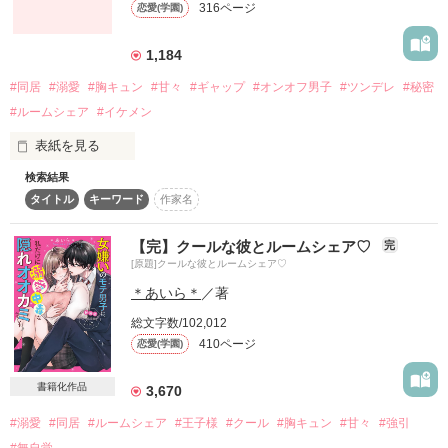
316ページ
恋愛(学園)
詳しく検索
検索対象
1,184
タイトル
キーワード
作家名
表紙コメント
#同居
#溺愛
#胸キュン
#甘々
#ギャップ
#オンオフ男子
#ツンデレ
#秘密
#ルームシェア
#イケメン
あらすじ
表紙を見る
ジャンル
検索結果
｢玲衣、ルームシェアしてみたら？｣

タイトル
キーワード
作家名
感想
一人暮らしをしたがる私にお母さんにすすめてくれたのは決め
【完】クールな彼とルームシェア♡
完
たルームシェア。

[原題]クールな彼とルームシェア♡
ステータス
全て
完結
更新中
＊あいら＊
／著
相手の名前は、

作品の長さ
長編
中編
短編
総文字数/102,012
410ページ
恋愛(学園)
作品の長さについて
書籍化作品
3,670
｢八雲 渚｣

コンテスト
#溺愛
#同居
#ルームシェア
#王子様
#クール
#胸キュン
#甘々
#強引
超短編で謎をしかけろ！100文字ミステリーコンテスト
#無自覚