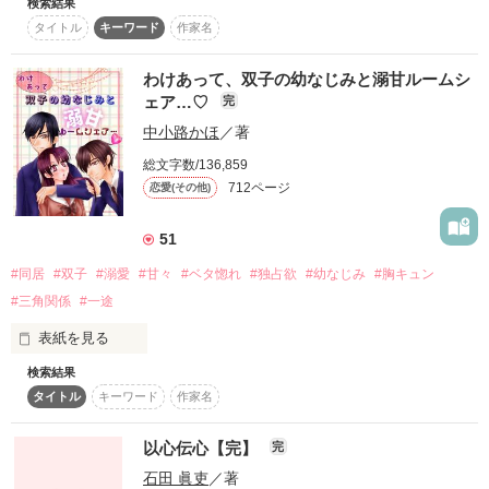
タイトル変更しました

検索結果
「イケナイ事してみませんか？」

すみませんorz

タイトル
キーワード
作家名
「俺、お前のこと狙ってるから」

人は生まれてすぐ

悲しいよりも胸が苦しい

† 変態王子の官能小説家 †

無条件の愛をもらうでしょ?

香住隼人（28）

わけあって、双子の幼なじみと溺甘ルームシ
のろま更新です!?

「キスしたら…怒る？」

‐ Hayato Kasumi ‐

でもそれってごく一部の

歓楽街に迷い込んで

ェア…♡
完
人だけなの。

大泣きする莉子を助けたのは

START ５／５

中小路かほ
／著
「こいつ、俺のものだから」

☆｡･:ﾟ.☆☆｡･:ﾟ.☆

現実はあたし達子供にとって

総文字数/136,859
すごく厳しいんだ…

行きつけのBARのマスターでした

712ページ
恋愛(その他)
私、どうなっちゃうのー！！？

「行くなよ。…ここにいろ。」

作品を読む
51
・*:..｡o♬*ﾟ・*:..｡o♬*ﾟ・*:..｡o♬*ﾟ・*:..｡

† おバカな俺様役者 †

°〇°〇°〇°〇°〇°〇

#同居
#双子
#溺愛
#甘々
#ベタ惚れ
#独占欲
#幼なじみ
#胸キュン
大瀬梓月（19）

start＊2015.2.22

‐ Shizuki Ose ‐

幼い頃、両親を飲酒運転のトラックにはねられ亡くした天音

#三角関係
#一途
end＊2015.7.19

☆*:.｡. Special thanks .｡.:*☆

表紙を見る
里親ハウスを開く祖母の

.｡.:✽・ﾟspecial thnks .｡.:✽・ﾟ 

☆｡･:ﾟ.☆☆｡･:ﾟ.☆

元で、その手伝いをしながら暮らしていた

2022.04 ランキング入り

検索結果
両親の仕事の都合で、

ありがとうございました(^^)

タイトル
キーワード
作家名
ひとり暮らしをすることになった苺花。

素敵な感想、レビューありがとうございます！！

「もしかして感じちゃった？」

―色んな出会い

さっちゃんのうさぎ さま

部屋の鍵を開けると、

※文章の微調整を行っています。
―辛い過去

以心伝心【完】
完
ナナ1222 さま

なぜだか双子の幼なじみがそこにいてーー。

† ナルシストな小悪魔ホスト †

―恋

かしらぎ さま

石田 眞吏
／著
安達リョウ（22）
