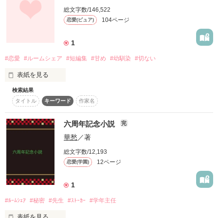
‐ Ryo Adachi ‐

総文字数/146,522
感想ノートへの書き込み

作品を読む
17才の夏…

ありがとうございました

104ページ
恋愛(ピュア)
「「今日から、

あなたと出会って

俺たちといっしょに住むことになったから」」

私は恋を知った……

1
☆｡･:ﾟ.☆

☆｡･:ﾟ.☆☆｡･:ﾟ.☆

#恋愛
#ルームシェア
#短編集
#甘め
#幼馴染
#切ない
人を愛せた時

2022.04.26 fin

なんと、ひとり暮らしのはずが

人は優しくなれる

表紙を見る
幼なじみとルームシェアをすることにっ…!?

沢山の人を愛せるんだね

検索結果
そして、

タイトル
キーワード
作家名
はじめは喧嘩ばかりだった。

歌手を目指す毒舌美少年！？

ひまわりハウス

六周年記念小説
完
「どうして、２人がここに…!?」

作品を読む
花本千早（19）

そこは愛を求めて

でも、今では

華愁
／著
‐ Chihaya Hanamoto ‐

さ迷うあなたの為に…

何も言わなくてもわかる。

双子のイケメン幼なじみに翻弄される女子高生

総文字数/12,193
小倉 苺花

12ページ
恋愛(学園)
(Ichika Ogura)

☆｡･:ﾟ.☆☆｡･:ﾟ.☆

°〇°〇°〇°〇°〇°〇

こんな気持ちが

☆｡･:ﾟ.☆

1
✕

＊

#ﾙｰﾑｼｪｱ
#秘密
#先生
#ｽﾄｰｶｰ
#学年主任
＊

表紙を見る