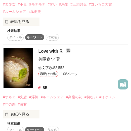
ながせ りゅう

征栞様

#美少女
#不良
#モテモテ
#甘い
#溺愛
#三角関係
#野いちご大賞
ぴんくみらくる様

#ルームシェア
#暴走族
「お前は俺のものだから」

クールで冷たい眼鏡系保健医。

とこやん様

＊モテ男幼馴染み＊

里miwa様

表紙を見る
榊原悠希-ｻｶｷﾊﾞﾗﾕｳｷ-

みぅ.様

先生と同居なんてあり得ない！

検索結果
なーか。様

甘宮 想〈アマミヤ ココロ〉とある日々。

幼馴染み生徒会長。でも女の子大好きな遊び人。時々見せるイ
でも住むところもないし…

タイトル
キーワード
作家名
♡はにぃ♡ 様

ジワルな顔にドキドキしちゃって！？

あたしどうすればいいの！？

黒崎いちご様

「誰とも付き合ってないなら、付き合って欲しい！」

chiori様

Love with R
完
リナ(＊^∀^)様

困った私は、、

美陽森*
／著
＊なっち＊様

「あなたを独り占めしたいんだ」

LOVE❤️様

「私、佐伯 仁くんと付き合ってます！」

＊優男美形＊

総文字数/82,552
マイキ☆様

作品を読む
雨宮凛空-ｱﾏﾐﾔ ﾘｸ-

108ページ
恋愛(その他)
Somoza様

校内一不良の彼と付き合ってるなんて、嘘ついちゃった。

篠城まなみ様

副会長で優等生。誰にでも平等に優しい人気者。だけど二人き
85
しゃらり☆様

本当は私…。

りになると！？

Nagisaっちょ様

#オネェ
#失恋
#浮気
#ルームシェア
#高嶺の花
#切ない
#イケメン
愛茜様

男の人、苦手なのに…。

ちせ.様

#年の差
#激甘
七星マイコ様

「お前がいないと…ダメだな」

表紙を見る
☆*.ちゃむ.*☆様

だけど…

＊不思議ハーフ＊

一ノ瀬蓮-ｲﾁﾉｾ ﾚﾝ-

検索結果
皆様のおかげで、

「仁くん、私と恋の契約結んで下さいっ」

タイトル
キーワード
作家名