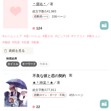
＊優祐＊
／著
両親を無くし、親戚の家で暮らしていたものの

Sweetなおはなし♡

親戚には嫌われ、家を追い出されてしまった少女。

総文字数/141,983
同居未満・同棲未満な

336ページ
恋愛(逆ハー)
作品を読む
短編ほろ甘ストーリー

「僕の家…くる？」

124
2013.9.8＊END

-東城 拓海-

#ルームシェア
#逆ハーレム
#愛され
#ピンク16
#ラブコメ
#胸キュン
とうじょう たくみ

#俺様
#同居
#先輩
#後輩
優しいお兄ちゃん系国語教師。

☆Special Thanks☆

表紙を見る
※他サイトでも掲載中です

白雲.様

検索結果
「生徒とかないだろ…絶対やだね」

＊リーナ＊様

タイトル
キーワード
作家名
幼なじみの両親が理事長をしている寮制の高校へ転入してきた
雛葉様

私。

-和田 泉-

Yuiiii様

作品を読む
不良な彼と恋の契約
わだ いずみ

完
マユいち様

私の寮は、問題児が集められた寮

裕玄様

★＊神楽＊★
／著
”すみれ荘”！？

めんどくさいこと大ッ嫌いな俺様数学教師。

花山 さくら様

総文字数/177,811
＊ゆずみかん＊様

しかも寮生全員男子！？

455ページ
恋愛(キケン・ダーク・不良)
SERA様

「迷惑はかけんなよ」

ゆぅぱぱ。様

心雫様

22
・*:..｡o♬*ﾟ・*:..｡o♬*ﾟ・*:..｡o♬*ﾟ・*:..｡

-長瀬 龍-

ぱる.様
