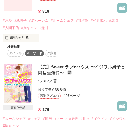
彼女に振られた友達・悠真(ゆうま)の家賃を救うために

クールだけど一途で独占欲が強い

そう決めたのに....。

818
大学生の遥(はるか)はワンルームでのルームシェアを始める

一条　刹那

Setsuna Ichijo

#溺愛
#地味子
#逆ハーレム
#ルームシェア
#独占欲
#ベタ惚れ
#虐待
作品を読む
#人間不信
#胸キュン
#激甘
vs

｢まじでほっとけないな、お前｣

元カノへの未練と生活音が同居する部屋で

表紙を見る
「なに、キスしてほしーの？」

軽い気持ちのつもりで口にしたのは

検索結果
女たらしでチャラ男

タイトル
キーワード
作家名
「心愛ちゃん、かわいいね」

「玲衣帰ってくんの遅いから心配で見にきた」

小鳥遊　琉夏

Ruka Takanashi

「お前を離さない」

【完】Sweet ラブ♥︎ハウス 〜イジワル男子と
「忘れるための練習キス」

同居生活!?〜
完
vs

「おい泣き虫泣きやめ」

なぜか渚くんは私のことを気にしてくる。

*メル*
／著
「俺のこと好きになれ」

総文字数/138,846
だれもが恐れる不良系男子

497ページ
恋愛(ラブコメ)
地味子の私を変えてくれたのは優しくて甘い3人のイケメン達
｢いーよ。俺が一生かけて守るから｣

友達だから

白樺　凰我

でした。。

Ouga Shirakaba

書籍化作品
176
いつも守ってくれる3人

vs

#ルームシェア
#シェア
#同居
#クール
#居候
#甘々
#イケメン
#イジワル
だが

⎯⎯⎯⎯渚くんは今日も私を溺愛したがる
ルームシェア相手だから

#胸キュン
「俺が男だってこと忘れてるでしょ」
