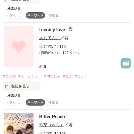
「苺花は俺だけのものなんだから、

作品を読む
作品を読む
凪翔なんかに渡したくない」

＊

検索結果
六周年を迎える華愁です。

タイトル
キーワード
作家名
苺花のことを一途に想う、王子系幼なじみ

＊

それもひとえに、

涼原 陽翔

読んで下さる皆様、

(Hinato Suzuhara)

friendly love
完
＊

ﾌｧﾝ登録して下さる皆様のおかげです。 

あおてん。
／著
＊

なるべく早く

✕

総文字数/49,115
完結できるように

「初恋だって言ったら笑うか？」

127ページ
恋愛(ピュア)
精進していきますので

読んでいただけたら幸いです♡

「その顔、かわいすぎて反則。…理性保てなくなる」

0
「笑うね。」

苺花のことを一途に想う？、悪魔系幼なじみ

#美容師
#ルームシェア
#幼なじみ
#友人
#ピュア
ﾀｲﾄﾙは

涼原 凪翔

『〈短編〉 Secret living together life』です。

(Nagito Suzuhara)

表紙を見る
検索結果
生まれ変わっても、あなたとまた逢いたい。

タイトル
キーワード
作家名
 え!? 何でこうなった!?

「ほんと、可愛いな、お前。女の子だったら・・・」

＊＊逆ハー青春ラブコメディ＊＊

優しいウサギと、意地悪なオオカミとの同居生活は

Bitter Peach
はぁ～ 諦めよう。

キケンがいっぱい！

「ぎゃー、なにすんだよー」

玲莱（れら）
／著
突如、教師三人と

僕より、何倍もカッコよく生きる君なのに。

総文字数/12,103