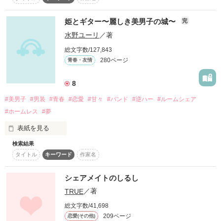
初作品が長期1位を頂けました☆

普段は無口無表情で謎めいている、眼帯不思議少年。時々見せ
る笑顔にドキドキが止まらなくて！？

姫とギター〜麗しき美男子の城〜
完
中井莉子《なかいりこ》

＊野いちご歴代

嘘から始まった恋。

水野ユーリ
／著
最高ランキングポイント作品＊

総文字数/127,843
「好きって言ったら？」

WEBデザイナーとして働く

君に、、惹かれてく。。

280ページ
青春・友情
＊俺様ドS＊

社会人二年目の二十四歳

\ 文庫化決定 /

南條琉生-ﾅﾝｼﾞｮｳ ﾙｲ-

少しずつ、少しずつ…。

8
2月25日 発売！！

口も性格も悪いけど、顔はピカイチ。好きなものはピアノで、
『莉子ちゃん食事どうかな？』

そのギャップに惹かれる女の子も多い。ピアノを弾いてる彼を
#美男子
#男装
#青春
#恋愛
#甘々
#バンド
#逆ハー
#ルームシェア
『コンサートチケット貰ったんだけど』

見た私は！？

#ホームレス
#夢
『良かったら週末ドライブに行かない？』

文庫化にあたって

表紙を見る
作品を読む
『sweet シェア・ハウス』

誘われても必ず口にするのは

検索結果
「僕が好きなもんは君だけや」

『ごめんなさい』

から

タイトル
キーワード
作家名
＊関西弁バンドマン＊

架神誠也-ｶｶﾞﾐ ｾｲﾔ-

『Sweet ラブ♥︎ハウス 

シェアメイトのしるし
いつしか高嶺の花なんて

〜イジワル男子と同居生活⁉︎〜』

天然おてんば破天荒。

呼ばれるようになったけれど

TRUE
／著
いっつもふざけているくせに、ギターをせおった途端に！？

一つ屋根の下で生まれる青春

題名が変わりました！

総文字数/41,698
209ページ
恋愛(その他)