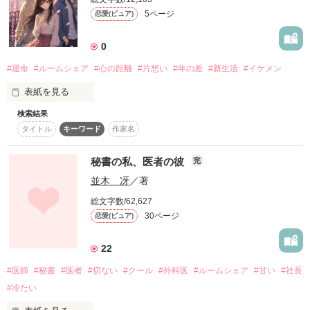
暮らすことになった高校生

ただただ一途に愛されちゃう、

5ページ
恋愛(ピュア)
〈早美梓〉

甘くてとろけそうなルームシェアの

どこに居ても、ともだち。

※この物語はフィクションです。実在するものとは、一切関係
はじまり、はじまり…♡

ありません。

男三人とかすみません。

0
そう。

今日から宜しくお願いしますね。

#運命
#ルームシェア
#心の距離
#片想い
#年の差
#新生活
#イケメン
生まれ変わっても・・・。
※未成年者の飲酒シーンが含まれていますが、法律で禁じられ
ています。

表紙を見る
敬語が通常運転の理科教師

《執筆期間》

決して真似はしないで下さい。

〈荷内泰佑〉

2021.11.07 〜 2022.01.25

検索結果
大学卒業を控えた柚月は、

作品を読む
タイトル
キーワード
作家名
就職先の近くでルームシェアを始める（大阪市南部、西側）。

おい、梓、

誹謗・中傷は、ご遠慮願います。

飯は女が作るもんだろ

祖母が管理している物件で、

早くしろ‼

秘書の私、医者の彼
完
緋村燐さま(@himurarin_hirin)

ルームメイトも祖母の知人だと連絡がきた。

素敵な表紙をありがとうございます\♡/
並木 冴
／著
何の不安もなく迎えたルームメイトと対面の日、

俺様だけど家族思いの国語教師

やってきたのは年上の男性・輝生だった。

〈神宮司勇人〉

総文字数/62,627
30ページ
恋愛(ピュア)
◇◆水羽 凛さま◆◇

柚月には恋人がいるので輝生には興味がなく、

作品を読む
家事は分担制だろう。

◇◆風美鈴さま◆◇

輝生も柚月には興味がないと言った。

素敵なレビュー

22
全部梓に押し付けるなよ。

ありがとうございます！

ルームメイトが男性だった、とは

#医師
#秘書
#医者
#切ない
#クール
#外科医
#ルームシェア
#甘い
#社長
恋人や実家の両親に言えずに悩む柚月。

一見俺様だけど、実は

#冷たい
半ば仕方なくルームシェアを始めていたある日、

優しい数学教師

恋人に輝生のことを知られてしまう。

〈露崎雫〉
