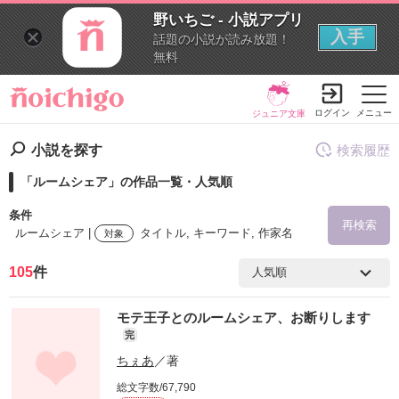
野いちご - 小説アプリ
入手
話題の小説が読み放題！
無料
ログイン
メニュー
ジュニア文庫
小説を探す
検索履歴
「ルームシェア」の作品一覧・人気順
条件
再検索
ルームシェア |
タイトル, キーワード, 作家名
対象
105
件
検索ワード
モテ王子とのルームシェア、お断りします
を含む
完
ちぇあ
／著
を除く
総文字数/67,790