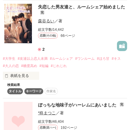
初対面で突然の求愛……！？

クールで無口な学園の王子♂

失恋した男友達と、ルームシェア始めました
《 高神 舜 》

完
×

森谷るい
／著
編入先の高校で私が住むことになったのは

⋈┈┈┈┈┈┈┈┈┈┈┈┈⋈

学園のエリート男子が

総文字数/14,442
集結する最上階の部屋でした──

66ページ
恋愛(その他)
何事にも一生懸命

二人きりになると、狼に豹変する彼に

☆♡☆.｡.:.｡.☆♡☆.｡.:.｡.☆♡☆.｡.:.｡.☆♡☆

2
ドキドキが止まりませんっ…！

ピュアな小動物系美少女

#大学生
#友達以上恋人未満
#ルームシェア
#ワンルーム
#ほろ甘
#キス
#大人の恋
#糖度高め
#短編
#じれじれ
鈴原 玲衣

「男の子と一緒の部屋なんて聞いてないっ……」

「無自覚にも程があると思うんだけど」

表紙を見る
Rei Suzuhara

男子が苦手で初恋もまだ

「…ッ、もうどうなっても知らないからな」

検索結果
来栖　寧々

タイトル
キーワード
作家名
練習キスから始まったのは

Nene Kurusu

「ほんと…可愛くてたまんない」

♡.*･ﾟ┈┈┈┈┈┈┈┈┈┈┈ﾟ･*.♡

失恋の埋め合わせじゃなかった

ぼっちな地味子がハーレムにあいました
完
◇

*柊まつこ
／著
一つ屋根の下

最低限、話さない、関わらない。

総文字数/46,404
胸キュン必須の甘々ラブ♡

「そんな可愛いこと言って、ただで済むと思ってる？」

192ページ
恋愛(逆ハー)