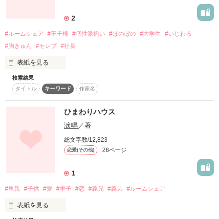
複雑に絡み合う恋の糸

「先輩、俺だって男ですよ」

実は言葉数の少ないクールガール

こちらは修正前の作品となります。

2
＊腹黒天使＊

高城千尋-ﾀｶｼﾛ ﾁﾋﾛ-

それぞれの夢

#ルームシェア
#王子様
#個性派揃い
#ほのぼの
#大学生
#いじわる
文庫本ではサイトとは違う

愛くるしい二重の大きな瞳と女の子のような容姿。

#胸きゅん
#セレブ
#社長
大学の卒業式で告白され

未来のふたりの甘いおはなしが読めます☆

可愛い後輩だと思っていた彼は本当は小悪魔で！？

初めて出来た彼氏は同い年

表紙を見る
検索結果
☆｡･:ﾟ.☆｡･:ﾟ.☆｡･:ﾟ.☆

その彼を悲しませたくない一心で

タイトル
キーワード
作家名
「恋って…理論じゃないんですね」

断り続ける莉子を

本当の友達を探して

＊知的クール＊

作品を読む
始めたルームシェア

鈴屋零士-ｽｽﾞﾔ ﾚｲｼﾞ-

ひまわりハウス
涙鳴
／著
頭脳明晰スポーツ万能。

「俺、お前の秘密知ってるよ？」

そこで出会ったのゎ

だけどどこか絡みにくい。

総文字数/12,823
彼が裏切っていた

個性溢れる仲間と

理想の後輩は実は優しくて…！？

† ドＳのギタリスト †

28ページ
恋愛(その他)
梅田 壱（26）

・*:..｡o♬*ﾟ・*:..｡o♬*ﾟ・*:..｡o♬*ﾟ・*:..｡

‐ Ichi Umeda ‐

1
･･･素敵な王子様

個性的な7人との共同生活…！

#里親
#子供
#愛
#里子
#恋
#義兄
#義弟
#ルームシェア
☆｡･:ﾟ.☆☆｡･:ﾟ.☆

『・・・苦しい』

――――――――――――――

ドキドキが止まらない24時間！

表紙を見る