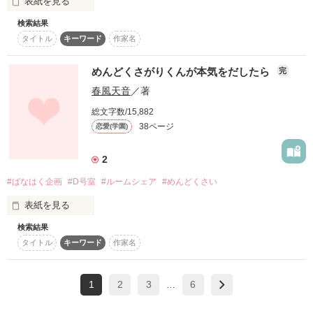
表紙を見る
四人の奇妙なﾙｰﾑｼｪｱの幕が今上がる。
検索結果
　それの繰り返しだった。

2011年2月10日……完結

タイトル
キーワード
作家名
※R15+

　甘く、苦い、縛りつけるような言葉が次々に降ってきても、
河野に届いているのは一部分だけ。

作品を読む
めんどくさがりくんが本気をだしたら
完
春風天音
／著
「亜美の可愛らしい顔も、よく響く声も、誰かによく躾けられ
【執筆期間：2026/3/6～】

た反応しすぎる身体も、もう後は決まってるんだよ。俺に捧げ
総文字数/15,882
ることに」

************************************

38ページ
恋愛(学園)
Berry'sCafe　&　野いちご

作品を読む
　などと言われようとも、身体は刺激に耐えるのが精一杯で自
（他サイトにも掲載）

2
分の息を吐く音でほとんどかき消されてしまっている。

************************************
#ばなはく企画
#D号室
#ルームシェア
#めんどくさい
　もう何度もせり上げては解放されている身体は、思考を途切
れ途切れにさせ、もうほとんど慶介の熱しか伝わっていない。

表紙を見る
作品を読む
(「その一言のために」Ｐ30より)　

検索結果
1人暮しに憧れて親を何とか説得し

タイトル
キーワード
作家名
アパートに入居。

　クールで近寄りがたい医師　斉藤が、少しずつ、歩み寄って
くる……。

1
2
3
6
しかし何故か入居先には

…
1人の男の子がいました。
