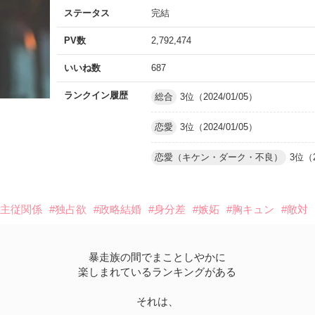
ステータス
完結
PV数
2,792,474
いいね数
687
ランクイン履歴
総合
3位（2024/01/05）
恋愛
3位（2024/01/05）
恋愛（キケン・ダーク・不良）
3位（2
#主従関係
#独占欲
#政略結婚
#身分差
#嫉妬
#胸キュン
#敵対
暴走族の間でまことしやかに
楽しまれているランキングがある
それは、