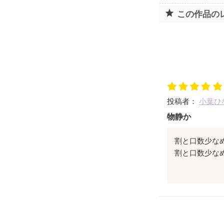
この作品の
投稿者：
小葉ひ
物静か
割と口数少な
た！ありがと