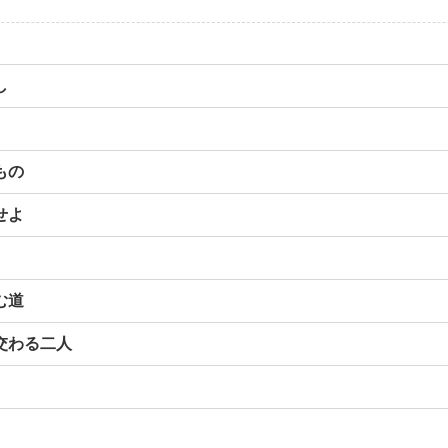
し
もの
せよ
む道
交わる二人