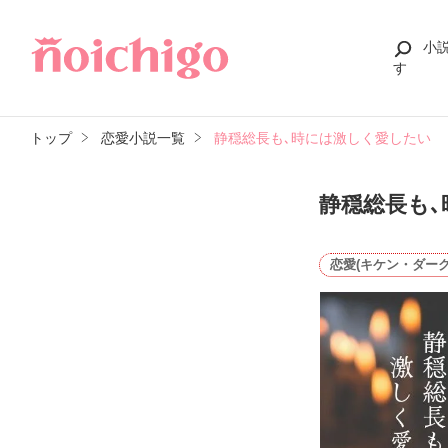
小
す
トップ
恋愛小説一覧
静穏総長も､時には激しく愛したい
静穏総長も
恋愛(キケン・ダーク