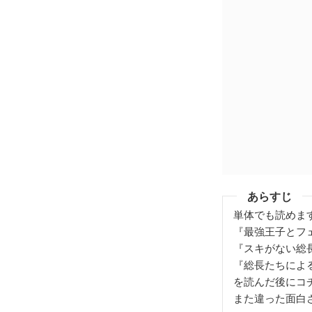
あらすじ
単体でも読めま
『最強王子とフ
『スキがない総
『総長たちによ
を読んだ後にコ
また違った面白さ