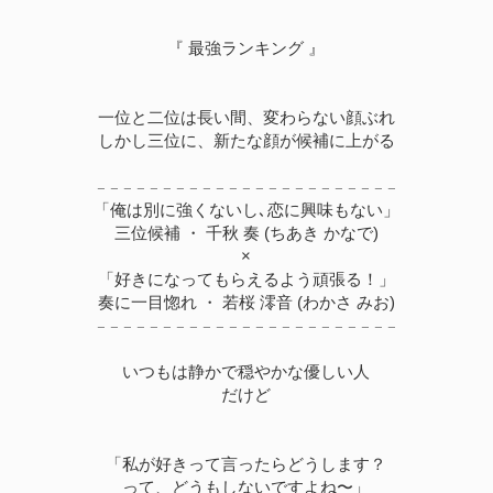
『 最強ランキング 』
一位と二位は長い間、変わらない顔ぶれ
しかし三位に、新たな顔が候補に上がる
𓐄 𓐄 𓐄 𓐄 𓐄 𓐄 𓐄 𓐄 𓐄 𓐄 𓐄 𓐄 𓐄 𓐄 𓐄 𓐄 𓐄 𓐄 𓐄 𓐄 𓐄 𓐄 𓐄
「俺は別に強くないし､恋に興味もない」
三位候補 ・ 千秋 奏 (ちあき かなで)
×
「好きになってもらえるよう頑張る！」
奏に一目惚れ ・ 若桜 澪音 (わかさ みお)
𓐄 𓐄 𓐄 𓐄 𓐄 𓐄 𓐄 𓐄 𓐄 𓐄 𓐄 𓐄 𓐄 𓐄 𓐄 𓐄 𓐄 𓐄 𓐄 𓐄 𓐄 𓐄 𓐄
いつもは静かで穏やかな優しい人
だけど
「私が好きって言ったらどうします？
って、どうもしないですよね〜」