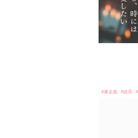
#暴走族
#総長