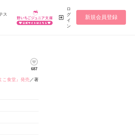
ロ
テス
グ
新規会員登録
イ
ン
687
わよこ食堂』発売
／著