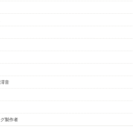
吹
・澪音
ング製作者