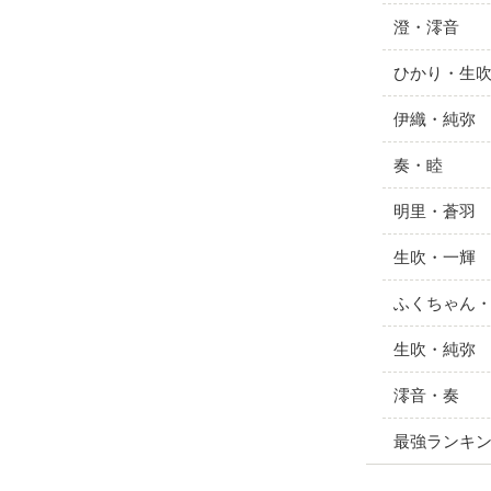
澄・澪音
ひかり・生
伊織・純弥
奏・睦
明里・蒼羽
生吹・一輝
ふくちゃん
生吹・純弥
澪音・奏
最強ランキ