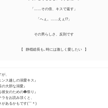
「……その倍、キスで返す」
「へぇ。……えぇ!?」
その男らしさ、反則です
【⠀静穏総長も､時には激しく愛したい⠀】
すが、
ェンス越しの溺愛キス』
長の大胆な溺愛』
る彼女のための🎃祭り』
チラをお読み頂くと、
があるかもです(´˘`＊)