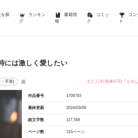
説を探
ランキン
書籍情
コミッ
コン
グ
報
ク
ト
､時には激しく愛したい
またり鈴春❀6/30『か
・不良)
完
作品番号
1709793
最終更新
2024/03/09
総文字数
117,568
ページ数
315ページ