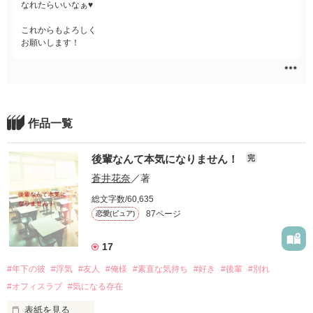
なれたらいいなぁ♥
これからもよろしく
お願いします！
作品一覧
後輩なんて本気になりません！
完
蒼井花奈
／著
総文字数/60,635
87ページ
恋愛(ピュア)
17
#年下の彼
#浮気
#友人
#俺様
#素直な気持ち
#好き
#後輩
#別れ
#オフィスラブ
#気になる存在
表紙を見る