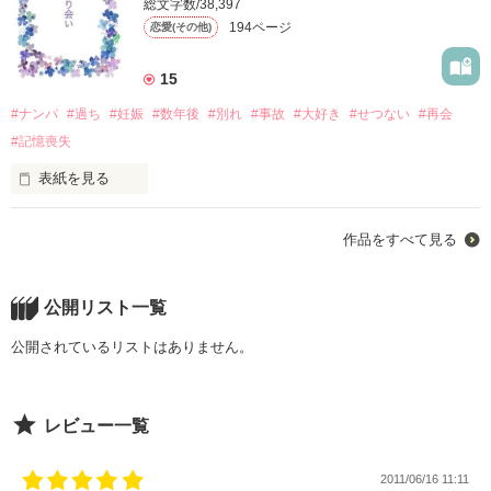
総文字数/38,397
愛のない結婚が

194ページ
恋愛(その他)
私の人生のレールなの？

その日は22歳の誕生日だった。

なぜダメか？

自己流に小説を書き始めて数年

それは

そんな中　独身最後の一人旅

初めてのことで驚いています。

15
本命さんがいるから…。

度重なる偶然から

#ナンパ
#過ち
#妊娠
#数年後
#別れ
#事故
#大好き
#せつない
#再会
「垢抜けないお前を本気だったと

出会った男の人。

思ってるのか」と目の前で

これからも頑張っていきたいと思いますので

#記憶喪失
キツイことを言う。

ありがとうございます！

悲しいかな

よろしくお願いします！

25年12月27日のランキングで3位に入ることができました！

人生初の一目惚れ。

表紙を見る
「ねぇ携番教えて？」

しかも途中から本命だと言う

恋してはいけない人。

作品をすべて見る
美波と同じ場所の塩崎莉子も参戦。

そして28日には な・なんと！

「えっ」

１位を獲得しましたぁー(v^ー°)

「今夜だけ

作品を読む
偽装の恋人同士になりませんか？

・・・・・無理・・・・・

言われ放題の美波に

感謝感謝でいっぱいです！

ドキドキ感を味合わせてください」

公開リスト一覧
キツイ言葉で2人を追い払ってくれたのは

ナンパで出会ったタケに

救世主同じ課の課長大谷康介だった。

最後の恋に必死だった

公開されているリストはありません。
26年6月　またランクイン

今だけ！今夜だけ。

そっと 手に渡された紙切れ！

只今8位。。。

「お前はオレだけ見てればいいの」

すごくうれしいです

夜が明けると

レビュー一覧
それに書いてあった番号に

ありがとうございます！！！

現実が待っている。

あたしはＴＥＬをかけた！

「本気だけど？

2011/06/16 11:11
いつも本気！真剣勝負してる

笑顔で別れる自信がない私は
