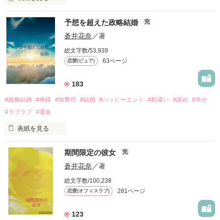
予想を超えた政略結婚
完
「お互いぼっちなら

蒼井花奈
／著
青春やり直す？」

総文字数/53,939
から始まった過去の恋のやり直し。

63ページ
恋愛(ピュア)
そんな彼にはあっさりと裏切られた

183
しかも偶然にも

#政略結婚
#俺様
#御曹司
#結婚
#ハッピーエンド
#勘違い
#諦め
#幸せ
あたしの大親友だった。

#ラブラブ
#運命
『オレにしなよ

表紙を見る
オレなら浮気しないし』

期間限定の彼女
完
みんなの幸せのため

入社以来何かとまとわりつく

蒼井花奈
／著
私は親の勧める人と

まるで子犬の様な

総文字数/100,238
結婚することを決めた。

5歳年下の後輩。

281ページ
恋愛(オフィスラブ)
お見合いと一緒！

これから相手と恋愛して

123