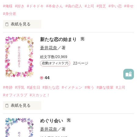
仲を深めていけばいい

彼と別れたことを知ると

#俺様
#好き
#ドキドキ
#本命さん
#偽の恋人
#上司
#貧乏
#辛い恋
#幸せ
なんてそんな考えは浅はかだった。

『先輩の不幸は

オレにとってチャンス到来』

#身分差
相手は結婚する気はゼロ！

だとか

「結婚」「結婚」と言う

『先輩ってめんどくさい女っすね！

表紙を見る
うるさい親から

まぁ めんどくさい女を

解放されるためだけに

手玉に取れるのは

新たな恋の始まり
完
始めは ただの上司…だった

誰でもいいから結婚するだけ。

オレしかいないっす』

蒼井花奈
／著
あたしは貧乏人…そして養女

私の幸せな未来予想図は

総文字数/20,969
最悪の家庭環境

途絶えた。

どこにそれだけの自信があるのか。。。

22ページ
恋愛(オフィスラブ)
いつかこの家を出てやる！

そのお金欲しくて お金が貯まるまで

人生というものは

と夜のバイト掛け持ちしてる

もう生まれた時からレールが

しかし

44
引かれてるんだよ

あたしの気持ちは

#奇跡
#浮気
#誕生日
#新たな恋
#イメチェン
#奪う
#嫌な後輩
#上司
その あたしの秘密が上司にバレて

今不幸だという人は

5歳年下に傾いているのだった。

黙ってる代わりに

レールから脱線してるだけ

#オフィスラブ
#スカッと！
どう頑張っても

『オレの彼女になれ』

レールに戻されるんだよ

表紙を見る
2021年6月

交換条件で 偽の恋人になってしまった。

小さい頃から祖父に言われていた。

めぐり会い
完
編集部のオススメに

一年弱付き合った彼小島剛に

じいちゃん？これが

「後輩なんて本気になりません！」が

蒼井花奈
／著
呼び出された永井美波。

ダメなのに…好きになってしまう

私の人生のレールなの？

掲載されることになりました。
