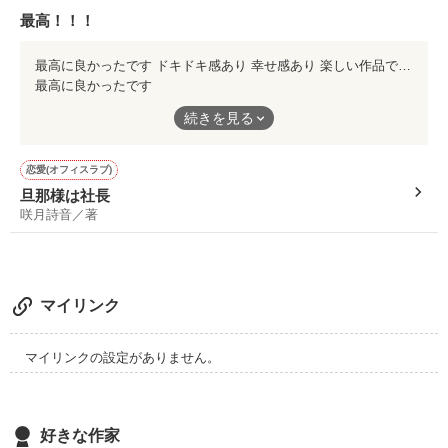
これがあたしの運命の始まりなのだ 

こっちの本気を冗談に取るのは

黙って部屋から消え去ったのだった。

最高！！！
お前だから」

作品を読む
かけて正解だったのか？ 

最高に良かったです ドキドキ感あり 幸せ感あり 楽しい作品でした このシリーズずっと 応援します（*^_^*）
最高に良かったです
かけなかった方が良かったのか？ 

「あいつよりオレの方がいいと思うよって

ドキドキ感あり
つい先週も言ったよな」

続きを見る
幸せ感あり
楽しい作品でした
このシリーズずっと
2024年9月

「あーもーーー！！！

恋愛(オフィスラブ)
応援します（*^_^*）
一部修正しました。

オレはっ！就任してきてから

旦那様は社長
美波に惚れてたの！」

咲月詩音／著
誤字ばかりですみません。
「いつかあのクソ男から

奪ってやろうと思ってた

作品を読む
そんな矢先チャンスが

マイリンク
作品を読む
転がり込んできたから

ここは推さなきゃと思ってた」

マイリンクの設定がありません。
課長からの告白に

ただびっくりの美波だった。

好きな作家