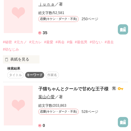
miNato様・ゆこ☆様

ｊｕｎａ
／著
どんな生徒からも好かれている

26歳

かいふぅﾏﾏ様・桜庭みゆき様

完璧なヨウ先生の大きな秘密を

総文字数/52,581
*くるる*様・+アテナ+様

高校の生物教師

250ページ
恋愛(キケン・ダーク・不良)
夢想 夜子様・おじゃっしゅ様

蒼太の父親

carol 5515様

作品を読む
35
「―― バラしたら、おまえを犯す」

☆素敵なレビューありがとうございます

×

ゆこ☆様・*くるる*様

#秘密
#元カノ
#元カレ
#最愛
#再会
#傷
#最低男
#切ない
#過去
+アテナ+様・夢想 夜子様

#幼なじみ
超超超・平凡なわたしが知る！

今井香恋

☆ベリカ総合・恋愛39位にランクイン

表紙を見る
ーKaren Imaiー

させていただきました。

検索結果
ある日突然、最愛の彼女は俺の前から姿を消した…

18歳

タイトル
キーワード
作家名
2015.7.20→100PV
･････････････････････

冷めた性格の女子高生。

そして今、偶然にも再会した…

子猫ちゃんとクールで甘めな王子様
秘密をかくした教師

完
晴翔の教え子。

vs

作品を読む
葉山心愛
／著
秘密になりたい生徒

きっと、これは運命……

総文字数/203,863
×

･････････････････････

528ページ
恋愛(キケン・ダーク・不良)
森本綾菜

0
**********

ーAyana Morimotoー
