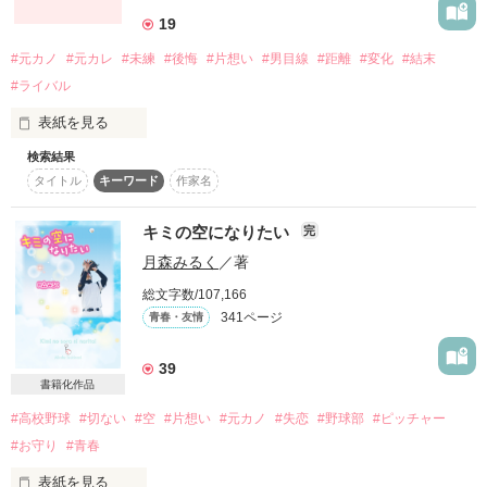
だけど、突然あらわれたキミ

19
イヤー！！！！！

総合ランキングランク最高11位☆★

#元カノ
#元カレ
#未練
#後悔
#片想い
#男目線
#距離
#変化
#結末
#ライバル
みなさまありがとうございます‼︎

ずっと幼なじみだった関係に変化が！？

「俺を信じて」

「今から俺が彼氏」ってどうすればいいの～！？

表紙を見る
検索結果
タイトル
キーワード
作家名
ほんとうに、信じていいの？

佳乃こはる様、チョコ15様　感想頂き有難うございます。

゜☆゜。゜☆゜。゜☆゜

正直、恋愛するのも

キミの空になりたい
完
葵翼様　レビューを書いて頂き有難うございます。

彼女を作るのも簡単だと思ってた。

月森みるく
／著
.:*:・'°☆.:*:・'°☆

総文字数/107,166
PV数500,000突破☆*:.｡. o(≧▽≦)o .｡.:*☆

作品を読む
341ページ
青春・友情
『あのさ、俺と付き合わない？』

39
書籍化作品
本棚inしてもらえると嬉しいです(≧∇≦)

あの日だって本気だった訳じゃない。

恋をあきらめていた

ニヤけてしまいます(￣∀￣)

坂本優花（さかもとゆうか）

#高校野球
#切ない
#空
#片想い
#元カノ
#失恋
#野球部
#ピッチャー
だから彼女の気持ちなんて無視して

#お守り
#青春
ふぁんぽちして下さる方がいたら（心の中で）泣いて喜びま
関係を切った。それなのに、

作品を読む
す！

恋に臆病だった 

表紙を見る