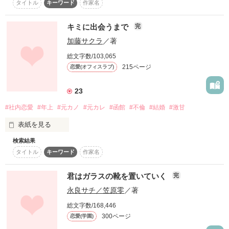
私の１番はいつでも

タイトル
キーワード
作家名
あなたでした

PV数5000000突破‼︎‼︎‼︎

キミに出会うまで
完
ありがとうございます(^-^)

私は最高の笑顔を作りお礼を言った。

渡辺　香織（２０）

加藤サクラ
／著
☆手直し中
大学２年生

総文字数/103,065
一ノ瀬 新奈さま*

激しく天然

215ページ
恋愛(オフィスラブ)
「助けてくれて有難うございました。」

はりゅか♡さま*

作品を読む
23
M o 2さま*

#社内恋愛
#年上
#元カノ
#元カレ
#函館
#不倫
#結婚
#激甘
しかし、彼から発しられた言葉は

きょーかですさま*

「ずっと女としか見てなかったし」

表紙を見る
ハルのソラさま*

検索結果
素敵なレビューありがとうございます♪

「お前馬鹿か？！知らない男にのこのこ付いて行こうとし
タイトル
キーワード
作家名
て！！」

誰かを好きになるなんて、もうないと思ってた

また感想をかいてくださった皆様も

岡田隆生（１８）

本当にありがとうございます♪

君はガラスの靴を置いていく
完
えっー！！！　

高校３年生

永良サチ／笠原零
／著
恋愛なんてしない、って

クールで無口

総文字数/168,446
300ページ
恋愛(学園)
そしてその人は私の夫となる人だと教えられた。

気軽に感想もお願いしますね♪♪
