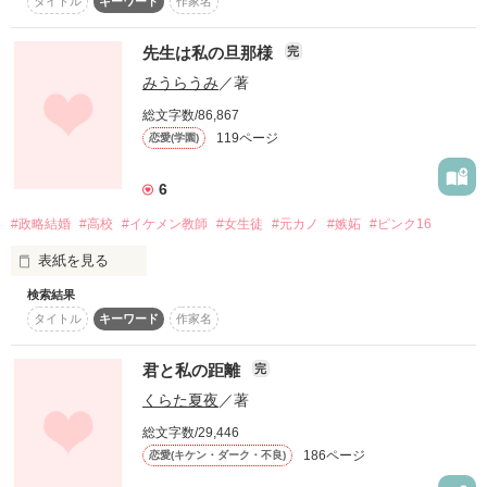
タイトル
キーワード
作家名
｡o♡o｡+｡o♡o｡+｡o♡o｡+｡o♡o｡+｡o♡o｡+｡o♡o｡+｡
想いを寄せてる人がいるんだ

先生は私の旦那様
完
「うざい」

みうらうみ
／著
2011.10

作品を読む
総文字数/86,867
野いちごのオススメに

119ページ
恋愛(学園)
選んでいただきました

名前を呼んだだけなのに睨みながらそう

         だから

6
言う冷たい君も‥

#政略結婚
#高校
#イケメン教師
#女生徒
#元カノ
#嫉妬
#ピンク16
2011.10

    君の事は愛せない

表紙を見る
総合・恋愛で

「こ、こうゆうことって‥‥？」

ランキングインしました

検索結果
円城寺稀美果　高校３年生

タイトル
キーワード
作家名
「キスだよ、キス」

君と私の距離
完
2012.1

パーティーで知らない人に声を掛けられ

くらた夏夜
／著
『Can*P』ケータイ小説に

  ◇◆◇◆◇◆

総文字数/29,446
掲載していただいています

平然としてそう言うドSな君も‥

  柚木沙月様   ナオ☆様

186ページ
恋愛(キケン・ダーク・不良)
  あみなみ様   彩呂羽様

危ない目にあう所を助けてくれた優しい人

きのこみお様
