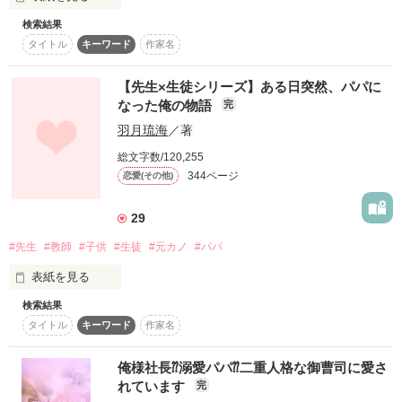
テンション↑↑ですo(｀▽´)o

森優樹（もりゆうき）

どうして俺は君の事ばかり

検索結果
マウンドに立つキミの姿は

誤字、脱字などあれば気軽にお知らせください(´・ω・`)
考えているのだろう-------------------。

タイトル
キーワード
作家名
明日もあさっても、一緒にいられますように

太陽に照らされて

【先生×生徒シリーズ】ある日突然、パパに
作品を読む
なった俺の物語
完
羽月琉海
／著
本当にキラキラと輝いて見えたんだよ

*４月２３日　完結しました*

総文字数/120,255
344ページ
恋愛(その他)
作品を読む
真剣に前を見つめて投げる姿が

29
#先生
#教師
#子供
#生徒
#元カノ
#パパ
目に焼きついて離れない

作品を読む
表紙を見る
教室で見せる顔とは別人の顔

検索結果
タイトル
キーワード
作家名
俺様社長⁇溺愛パパ⁇二重人格な御曹司に愛さ
キミにこんな一面があったなんてね

ある日

れています
完