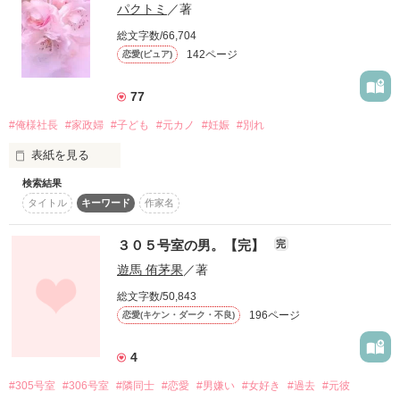
パクトミ
／著
玄関を開けたら

総文字数/66,704
その日から私はキミに恋をした……

142ページ
恋愛(ピュア)
小さな男の子がいて……。

77
ﾟ･*:.｡. .｡.:*･゜ﾟ･*:.｡. .｡.:*･゜

#俺様社長
#家政婦
#子ども
#元カノ
#妊娠
#別れ
「パパ！」

表紙を見る
2014.08.25～2014.09.04

検索結果
親友の紹介で3か月間家政婦の仕事を

タイトル
キーワード
作家名
する事になった

2015.06.25　

いきなりそう言われた。

文庫発売しました。

その家は大手会社の社長の家

３０５号室の男。【完】
完
こちらは加筆修正前のものです。

男の子が背負っていた

遊馬 侑茅果
／著
社長は若く…しかも超が付くほどのイケメン

文庫とは内容が一部異なります。

総文字数/50,843
…しかし

196ページ
リュックの中から

恋愛(キケン・ダーク・不良)
性格に難あり(俺様男子)

みなのっち様

4
しかも子持ち(溺愛パパ)

ぱふぇ♪様

【アナタの子供です】

#305号室
#306号室
#隣同士
#恋愛
#男嫌い
#女好き
#過去
#元彼