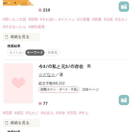
詳しく検索
219
検索対象
#野いちご大賞
#喧嘩
#すれ違い
#イケメン
#小悪魔
#悪魔
#元彼
#元カノ
タイトル
キーワード
作家名
表紙コメント
#付き合ったら
#相性最悪
あらすじ
表紙を見る
検索結果
「だーいすきっ」

ジャンル
タイトル
キーワード
作家名
 土屋芙祐、17歳。

 廊下でカレシみつけたから

今ｶﾉの私と元ｶﾉの存在
完
感想
抱きついてみるけど

☆どな☆
／著
ステータス
全て
完結
更新中
総文字数/68,332
「離れろ」

208ページ
恋愛(キケン・ダーク・不良)
作品の長さ
長編
中編
短編
77
愛するカレは、

作品の長さについて
ちょっと真面目で

#恋愛
#彼氏
#元カノ
#社会人
#本命
#浮気
#年上
照れ屋さん。

コンテスト
表紙を見る
超短編で謎をしかけろ！100文字ミステリーコンテスト
 「つまんないの」

検索結果