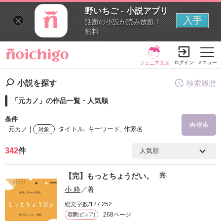
野いちご - 小説アプリ
入手
話題の小説が読み放題！
無料
ログイン
メニュー
ジュニア文庫
小説を探す
検索履歴
「元カノ」の作品一覧・人気順
条件
再検索
元カノ |
タイトル, キーワード, 作家名
対象
342
件
検索ワード
【完】もっとちょうだい。
完
を含む
小 粋
／著
総文字数/127,252
を除く
268ページ
恋愛(ピュア)