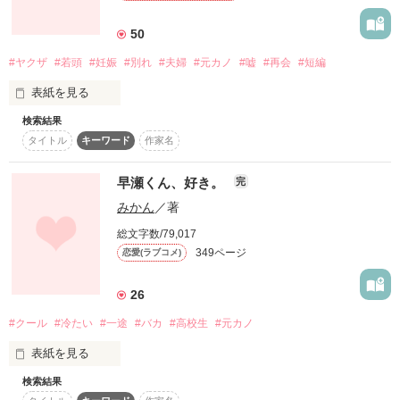
たっぷりと。

50
#ヤクザ
#若頭
#妊娠
#別れ
#夫婦
#元カノ
#嘘
#再会
#短編
  それは今も変わらない

あたしね。

表紙を見る
元カノの存在……

たぷたぷの愛がほしいの

検索結果
大切な人はヤクザだった。

タイトル
キーワード
作家名
幸せだった毎日にも、ある日突然別れはくる

「悪いけど、愛はない。」

早瀬くん、好き。
完
＊＊＊＊＊＊＊

みかん
／著
                   日生組 若頭

                    夫         日生  陵（ひなせ  りょう）

2011.6.15〜2011.10.1

総文字数/79,017
                                  × 

349ページ
恋愛(ラブコメ)
    俺が仕事人間でも

                  日生組の為に身を引いた

                    妻          日生  凛（ひなせ  りん）

26
作品を読む
#クール
#冷たい
#一途
#バカ
#高校生
#元カノ
    忘れられない人が

感想ノート・本棚in

表紙を見る
ありがとうございます

2017.8.11  無事に完結しました。応援してくださった方々あり
検索結果
「早瀬くーーん♪」

がとうございました！
