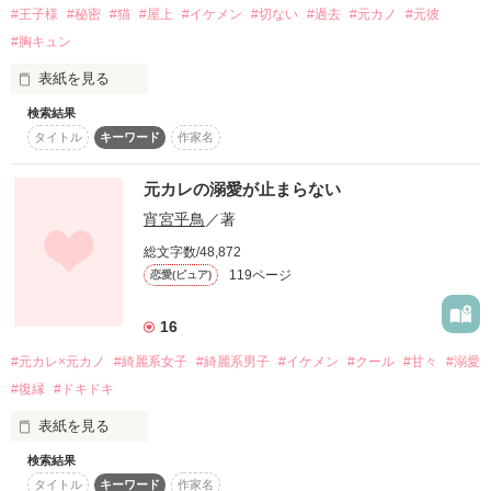
「―― じゃあ、バラしてもいいですか」

#王子様
#秘密
#猫
#屋上
#イケメン
#切ない
#過去
#元カノ
#元彼
26歳。

#胸キュン
すごく大好きだった元カレに偶然再会した…

表紙を見る
晴翔の元カノ。

この勝負、結末はいかに？

蒼太の母親。

検索結果
私の秘密を同じクラスの超イケメン男子に知られちゃった！

もう二度と会わないつもりだったのに…

タイトル
キーワード
作家名
―――――――――――

仕事は？

元カレの溺愛が止まらない
彼はすっかり変わってしまっていて、多分それはあたしのせ
「バラされたくなかったら来てくれるよね？」

い……

half of pure heart,

宵宮乎鳥
／著
half of love heart.

飯は？

総文字数/48,872
「はいっ！ぜひ来させていただきます！！」

119ページ
恋愛(ピュア)
( secret of my sweet teacher )

子供の面倒は？

16
**********

start：'12/2/12

open：'12/3/23

#元カレ×元カノ
#綺麗系女子
#綺麗系男子
#イケメン
#クール
#甘々
#溺愛
どうすんだよ、俺……。

restart：'13/3/13

#復縁
#ドキドキ
柳本杏-ANN YANAGIMOTO-

end：'14/4/21

変わってしまった元カレ

表紙を見る
日向ぼっこと昼寝が大好き

溝口明良(ﾐｿﾞｸﾞﾁｱｷﾗ)

new：'20/9/20-/11/20

恥ずかしがりやでとっても無口

××××××××××××××××××××

検索結果
謎の歌姫として大ブレイク中

タイトル
キーワード
作家名
※題名は変更予定です。
