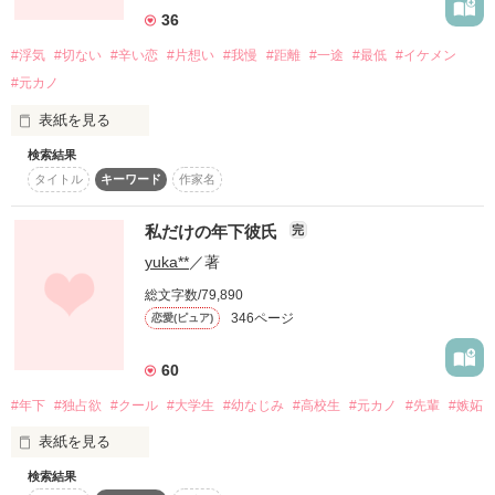
感想ありがとうございます。

36
「お前は別に悪くねぇだろ。

           ◇◆◇◆◇◆

本当に

だから謝んなくていい」

#浮気
#切ない
#辛い恋
#片想い
#我慢
#距離
#一途
#最低
#イケメン
背が高くて凄いイケメン

ありがとうございます

#元カノ
   □■□■

表紙を見る
   すみちゅん様　まぃｍｉ＊様

本当は誰よりも優しい君を‥

   レビューありがとうございます。

スタイリッシュな眼鏡を掛け

検索結果
私の彼氏は浮気者

       □■□■
タイトル
キーワード
作家名
作品を読む
本当は私だけを見てって

私だけの年下彼氏
眼鏡の奥の瞳はとても綺麗で見つめられたら

完
作品を読む
言いたかったよ

yuka**
／著
私は誰にも負けないくらい好きな自信があるよ！！

総文字数/79,890
あなたが私を心から

逃れられなくなってしまいそう。

346ページ
恋愛(ピュア)
愛してると言ってくれた

ことは一度でもありましたか？

60
なんて素敵な人なんだろう。

#年下
#独占欲
#クール
#大学生
#幼なじみ
#高校生
#元カノ
#先輩
#嫉妬
一度でもあなたの１番に

タイトル変更いたしました☆

なれたことはありましたか？

表紙を見る
検索結果
私は一目で恋に落ちてしまった。

「隆～遊ぼ～」
