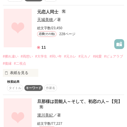
秘密を抱える元カノ

※修正もしていこうと思います。

土屋玲美(ﾂﾁﾔﾚﾐ)

＼ どっちの先生がお好き？ ／
元恋人同士
完
先生×生徒シリーズ

✽ … … ──────────── … … ✽

第１９弾！

天城美穂
／著
松浦海翔-KAITO MATSUURA-

総文字数/23,450
作品を読む
一度手放してしまった初恋。

蒼太のセリフを子供っぽく

228ページ
恋愛(その他)
「玲美、ずっと探してたんだよ〜」

超がつくほどのイケメン

全てひらがなで書こうと思いましたが

普段はクールな王子様

読みにくいと思い、普通に書いてます。

「……明良？！」

11
二度目の初恋と称して、

好きな子の前では甘めな王子様

「俺のこと覚えてたんだ…エライね。でも俺の前から突然いな
#擦れ違い
#両想い
#大学生
#同い年
#元カレ
#元カノ
#純愛
#ピュアラブ
もう一度、

2016.03.28→Start

くなった事…許さないからね」

#復縁
#二視点
2016.06.06→End

一緒になってくれますか───？

表紙を見る
こんな王子様に振り回される毎日・・・

検索結果
(C)Ruka Haduki

元恋人同士だった二人が、

✽ … … ──────────── … … ✽

タイトル
キーワード
作家名
お互いに復縁願望を

もう、玲美を離さない………たとえ、傷つけても…

持っているのに、

擦れ違ってばかりの物語です。

旦那様は芸能人～そして、初恋の人～【完】
もう男の人なんて好きにならないって思ってたのに

完
2009年6月24日、完結。
瀧川美紀
／著
明良と再会なんかしたくなかった……たとえ、傷つけたままで
も…

作品を読む
総文字数/77,227
なんであなたのことがこんなに気になるの？
