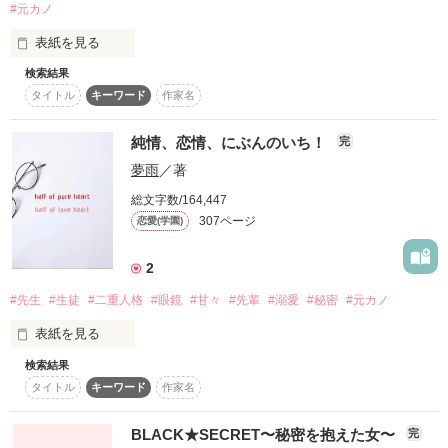
#元カノ
3カ月耐えられるか⁇

表紙を見る
「俺の事好きになるなよ！」

そう書かれた手紙と

検索結果
作品を読む
３０５号室に住む男

それが条件

タイトル
キーワード
作家名
河村大智(ｶﾜﾑﾗﾀﾞｲﾁ)

母子手帳が出てきた。

×

*･゜ﾟ･*:.｡..｡.:*･':.｡. .｡.:*･゜ﾟ･**･゜ﾟ･*:.｡..｡.:*･*:.｡. .｡

３０６号室に住む女

純情、恋情、にぶんのいち！
完
加藤奈緒(ｶﾄｳﾅｵ)

夢雨
／著
手紙の差出人の名前は

バイトで生活している

そんな二人の恋の話。

加納すず24歳

総文字数/164,447
女好きの大智と男が苦手な奈緒。

307ページ
恋愛(学園)
5年前に別れた元カノ。

二人の恋はどうなる…？

ハッピーエンド？

大友コーポレーション社長

2
それとも悲しい結末？

大友颯大(そうだい)28歳

そんなこと突然言われて

#先生
#生徒
#二重人格
#眼鏡
#甘々
#先輩
#溺愛
#秘密
#元カノ
公開☆2013年7月17日

表紙を見る
誰が信じる？

完結☆2013年9月26日

検索結果
☆昔に書いた小説を名前を変えて執筆しています。

タイトル
キーワード
作家名
顔良し、性格良し、頭良し。

深山晴翔

☆感想ありがとうございます

BLACK★SECRET〜秘密を抱えた女〜
完
ーHaruto Miyamaー

瑠鈴様・らみあ★様
