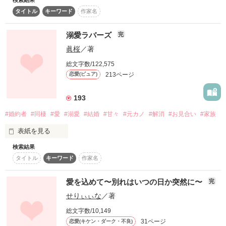
復刻！夏の野いちごビギナーズ応援コンテスト～中・長編チ
タイトル
キーワード
作家名
ャレンジ！～
 文句いって離れると

人を好きになる

溺愛ラバーズ
完
500文字の不気味なテスト、募集中。
 すれ違いざまに

って気持ちは

眞桜
／著
200文字でゾッ！こわい短編コンテスト
総文字数/122,575
「あとでかまってやるから」

スターツ出版小説投稿サイト合同企画「1話からの長編大
自分の意志とは関係なく

賞」野いちご！会場
213ページ
恋愛(ピュア)
加速するんだなぁって

その他の条件
動画あり
コミックあり
193
うん、優しい。

#婚約者
#同棲
#愛
#溺愛
#結婚
#甘々
#元カノ
#解消
#お見合い
#家族
表紙を見る
足りない、足りない。

だけどね……

ぜーんぜん。

検索結果
  今まで仕事優先だった

ずっと気になってるの

タイトル
キーワード
作家名
もっとちょうだい。

愛を込めて〜別れはいつの日か突然に〜
完
せりぃぃな
／著
「俺は君より仕事を取るよ。」

ムチばっかりじゃなくて

総文字数/10,149
偶然知ってしまった

甘くて甘くてあまーい、アメを。

31ページ
恋愛(キケン・ダーク・不良)