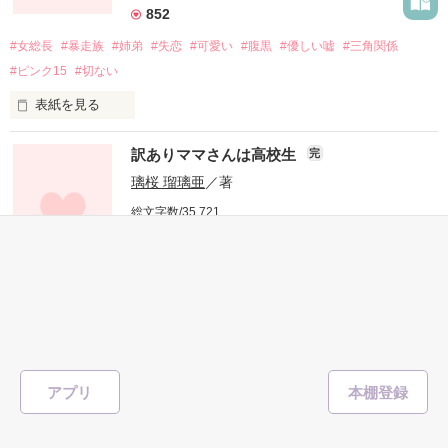
852
#女総長
#暴走族
#姉弟
#失恋
#可愛い
#腹黒
#優しい嘘
#三角関係
これらは全てフィクションです。

#ピンク15
#切ない
２０１３年１月２５日　

『HAPPY LIFE～ 最強ヤンキーと秘密の恋～』

表紙を見る
として書籍化しました。

訳ありママさんは高校生
完
私の弟は親から愛され、学校の先生からは信頼され、生徒には
★レビュー★

璃桜 瑠璃亜
／著
人気者の完璧な男の子。

総文字数/35,721
りん卍りん様、ホタルノヒカリ様、

179ページ
恋愛(キケン・ダーク・不良)
それにひきかえ私は親に愛されず空気扱いされ、生徒にバカに
★蒼以★様、血狂神様、

されている。

81
それは私が地味で勉強も運動もできないから？

#親衛隊
#暴走族
#族
#子持ち
#変装
作品を読む
少しは私のことを見てよ…‥…………………。

表紙を見る
なんて言うと思った？

アプリ
私には仲間がいればいい。

そんな私の生活覗いていかない？
