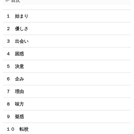
目次
１ 始まり
２ 優しさ
３ 出会い
４ 困惑
５ 決意
６ 企み
７ 理由
８ 味方
９ 疑惑
１０ 転校