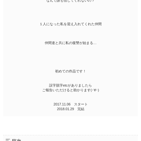
なんで誰も信じてくれないの？
１人になった私を迎え入れてくれた仲間
仲間達と共に私の復讐が始まる…
初めての作品です！
誤字脱字etcがありましたら
ご報告いただけると助かります(･∀･)
2017.11.06 スタート
2018.01.29 完結