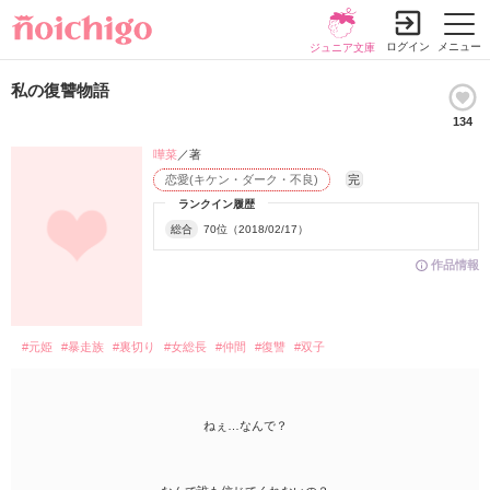
ログイン
メニュー
ジュニア文庫
私の復讐物語
134
嘩菜
／著
恋愛(キケン・ダーク・不良)
完
ランクイン履歴
総合
70位（2018/02/17）
作品情報
#元姫
#暴走族
#裏切り
#女総長
#仲間
#復讐
#双子
ねぇ…なんで？