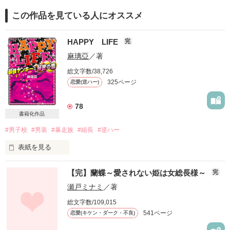
この作品を見ている人にオススメ
HAPPY LIFE
完
麻璃亞
／著
総文字数/38,726
325ページ
恋愛(逆ハー)
78
書籍化作品
#男子校
#男装
#暴走族
#組長
#逆ハー
表紙を見る
喧嘩最強少女

【完】蘭蝶～愛されない姫は女総長様～
完
藤谷夏帆。

瀬戸ミナミ
／著
総文字数/109,015
夏帆はある事情で男子校に！？

541ページ
恋愛(キケン・ダーク・不良)
そこで出会ったのは・・・？
