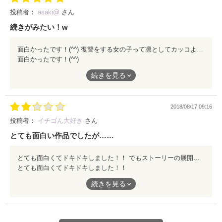
投稿者：
asaki@
さん
続きがみたい！w
面白かったです！(^^) 復讐をする女の子って凛としてカッコよかったです！
面白かったです！(^^)
復讐をする女の子って凛としてカッコよかったです！
続きを見る
2018/08/17 09:16
投稿者：
イチゴん大好き
さん
とても面白い作品でしたが……
とても面白くてドキドキしました！！ でもストーリーの展開が速くて 「何でこうなったのかな？」とか「よく分からない？？」というところが多々ありました それに前半の方などが私の気に入ってる野いちごの本の内容に似ていてなんか嫌でした苦笑 今度小説を投稿する時はストーリーをわかりやすくとオリジナル作品にするともっと素敵な作品が出来ると思います！
とても面白くてドキドキしました！！
でもストーリーの展開が速くて
続きを見る
「何でこうなったのかな？」とか「よく分からない？？」という
ところが多々ありました
それに前半の方などが私の気に入ってる野いちごの本の内容に似
ていてなんか嫌でした苦笑