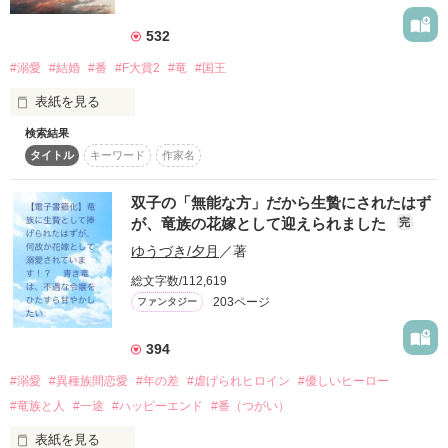
「俺の愛はすべて、美心だけに注ぐと約束するよ」

532
甘く危険で切なくて

#溺愛
#結婚
#番
#F大賞2
#竜
#国王
ハラハラキュンキュン

表紙を見る
そう誓ってくれたはずなのに……

オメガバースLOVEストーリー

検索結果
勤務先で見つけたのは鱗（うろこ）？？

私はあっけなく、捨てられてしまったんだ

タイトル
キーワード
作家名
それがピンク色に変わったら番（つがい）の証？？

双子の「無能な方」だから生贄にされたはず
竜王って何、番って何？

が、竜族の花嫁として迎えられました
完
ゆうづき/夕月
／著
出会った漆黒の髪のイケメンは本物の王様だった。

傷がいえない私の前に現れたのは、双子アイドル！

作品を読む
総文字数/112,619
203ページ
ファンタジー
「一人で苦しみに耐え抜いてきた女は

秋月楓

394
　ぜってー幸せになれるっつーこと

　×

　俺様が証明してやるからな」

#溺愛
#異種族間恋愛
#年の差
#虐げられヒロイン
#優しいヒーロー
クリフォード・Ｄ・ギヴォンス　

#竜族と人
#一途
#ハッピーエンド
#番（つがい）
表紙を見る