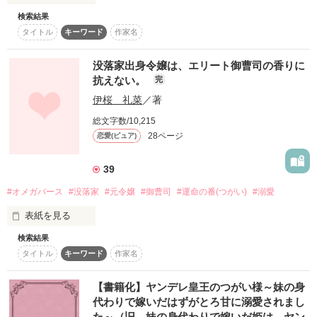
双子王子のお屋敷に、住むことになって

検索結果
聖女の力を持たずに生まれてきたシェイラは、竜族の生贄とな
番を愛したい竜王と普通のＯＬの次元も種族も超えた恋が始ま
オメガの私が、アルファ学園に転入することになって……

タイトル
キーワード
作家名
るべく育てられた。

成人を迎えたその日、生贄として捧げられたシェイラの前にあ
らわれたのは、大きく綺麗な青い竜。

没落家出身令嬢は、エリート御曹司の香りに
そのまま喰われると思っていたのに、彼は人の姿となり、シェ
抗えない。
完
作品を読む
イラを花嫁だと言って――？

「さーこれで、狭い密室空間の完成ですね」

伊桜 礼菜
／著
虐げられていたヒロイン（本人に自覚無し）が、竜族の国で本
当の幸せを掴むまで。

総文字数/10,215
ヒーローは竜の姿になることもありますが、基本的には人型で
28ページ
恋愛(ピュア)
す。

学園のエレベーターに閉じ込められ

他サイトに投稿していた作品の、全年齢版です。

39
オオカミアイドル２人に襲われそうに……って

#オメガバース
#没落家
#元令嬢
#御曹司
#運命の番(つがい)
#溺愛
『双子の「無能な方」だから生贄にされたはずが、竜族の花嫁
として迎えられました』

表紙を見る
とタイトルを変更して、マカロン文庫さまより 2025年4月17日
に配信予定です！

検索結果
エレベーターが大暴走！

読んでくださった皆様のおかげです。本当にありがとうござい
タイトル
キーワード
作家名
ます！

こちらの内容を更にブラッシュアップして、もっとピュアにと
【書籍化】ヤンデレ皇王のつがい様～妹の身
きめく話になるよう頑張りました。

代わりで嫁いだはずがとろ甘に溺愛されまし
書籍版もどうぞよろしくお願いします！
開いたドアから入ってきたのは……

た～（旧 妹の身代わりで嫁いだ姫は、ヤン