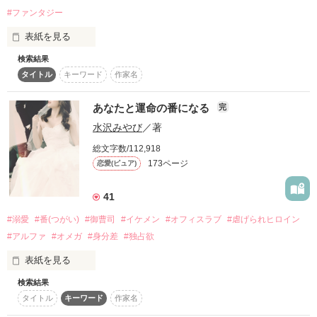
ファーストキスを奪われそうになっているんですけど

珠須島　環  （高２）

『いつわりの花嫁　～旦那さま、今宵お命頂戴します～』

#ファンタジー
誰にも見せない、奥深いところまで――

suzushima  tamaki

 にタイトル改め、noicomi Vol.120より連載開始✧˖°

表紙を見る
金髪碧眼・大人気モデル

検索結果
（もし、もう一度やり直せるなら）

◯● 書籍化決定‎ ●◯

☆彡　　☆彡　　☆彡

「三条……俺は、三条が思ってる以上に三条のこと……――」

高瀬　帷　（高１）

タイトル
キーワード
作家名
（次はもっと彼に尽くそう。

スターツ出版文庫より文庫化

takase  tobari

捨てられてしまわないように）

▷▷2025.1.28発売

あなたと運命の番になる
完
運命の番を探すためにアイドルをしている

罪人として〝灰の塔〟に送られ、

書籍は加筆・修正を加え、

器用で不器用な二人の、

キリッと凛々しい風紀委員

水沢みやび
／著
惨めな最期を迎えた王妃ナディア。

より読みやすくなっています。

おっとり王子様顔の腹黒アルファ（α）

＼　刺激♡過多な学園オメガバース・ラブ　／

蓮見　直月　（高２）

しかし彼女が次に目を覚ました時、

総文字数/112,918
hasumi  natuki

そこは彼女が命を落とす四年前の世界だった。

173ページ
恋愛(ピュア)
今度は違う終わりを迎えようと、

書籍化に伴い、改題しました。

天上　唯都

必死に抗うナディアだが……。

原題『今宵、この口づけで貴方様を――』

「ごめん」

おっとり系教師

41
（あまがみ　ゆいと）

結城　絢人　（28歳）

「おまえは貢ぎ物だそうだな」

「だめだもう、

#溺愛
#番(つがい)
#御曹司
#イケメン
#オフィスラブ
#虐げられヒロイン
yuki  ayato

#アルファ
#オメガ
#身分差
#独占欲
策略によって、蛮族と称される獣人の国へ

ノベマ！にて、

×

送られることになってしまう。

番外編SS『クリスマスの朝に』を公開しています＊
表紙を見る
恋を知らないオメガ姫の心を射止めるのは誰？

ひどい扱いを覚悟していたのに、

なぜか信じられないほどの

検索結果
╭──✧◦°˚°◦❤︎◦°˚°◦✧──╮

山城 和真  (やましろ かずま)

＼甘キュン♡沼キュン／

好待遇が待ち受けていて……！？

家族に虐げられている

タイトル
キーワード
作家名
27歳 α(アルファ)

作品を読む
＼溺愛系ラブストーリー／
