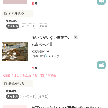
0
　皇国に嫁いだシルディアだったが、嫁いだその日に影武者だ
美少女系イケメン

と暴かれてしまう。 

十守　孝里　（ともり　こうり）

　シルディアは【つがい】ではないと送り返されることも覚悟
表紙を見る
していたが、オデルは咎めることもなく正式な婚姻に向けて準
検索結果
備を始めた。

初めてきょうみほんいで書いた物です！

タイトル
キーワード
作家名
ひろいこころでみてください！！
　妖精姫である妹がつがいだと思い込み困惑するシルディア
大人気双子アイドル

に、オデルは告げる。

【56ビュー（ゴロビュー）】

あいつがいない世界で。
完
作品を読む
花吉 のん
／著
「俺のつがいは君だよ。シルディア」

「……え？　わたしが妖精姫でないと気付いた上で求婚してき
クールで冷静沈着な兄

総文字数/3,593
たってこと？」

五六　風弥　（ふのぼり　かざみ）

9ページ
青春・友情
「そうだよ。俺がシルディアだけを愛してるってわからせてあ
げるから、早く自覚してね」

0
やんちゃで喜怒哀楽全開な弟

　オデルから狂気的な執着を向けられたシルディアは、彼の言
五六　雷斗　（ふのぼり　らいと）

#短編
#はなびら企画
#命
#猫
#高校生
動に翻弄され、自身が【つがい】であると自覚していく――

表紙を見る
小説家になろう、カクヨムにも掲載しています。
検索結果
Ωちゃんは、大人気α様たちに狙われまくり！

タイトル
キーワード
作家名
誰かが死んだって、その人の顔も知らない別の誰かにとって
作品を読む
胸キュン・泣きキュン

は、何事も無かったのと同じように。

年下ワンコ幼なじみが可愛すぎてツラいで