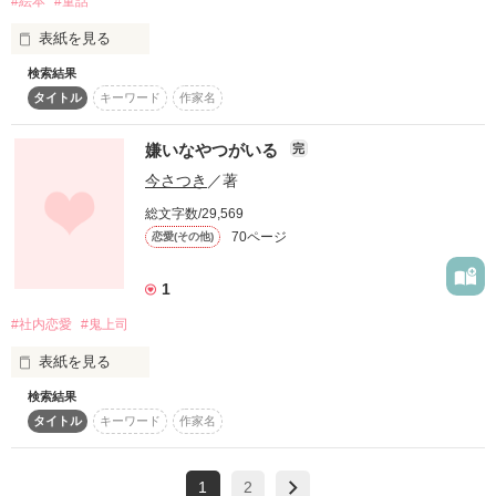
#絵本
#童話
学園No.1の権力者と言われている

表紙を見る
作品を読む
“野獣様”に、

なぜか目をつけられました。

検索結果
初めましてが言えるかな？

タイトル
キーワード
作家名
こんにちはって、言えるかな？

*

嫌いなやつがいる
完
･

♡

今さつき
／著
作品を読む
･

総文字数/29,569
*

70ページ
恋愛(その他)
超がつくほどのお金持ち名門校唯一の一般人

1
三度の飯よりも読書が好きな無自覚美女

(Ω)

#社内恋愛
#鬼上司
表紙を見る
白居仁愛

(しらいにあ)

検索結果
タイトル
キーワード
作家名
×

顔が怖い上司

神崎 直

超がつくほどのお金持ち名門校No.1の権力者

1
2
世界有数の大企業の御曹司で、
