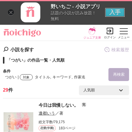
野いちご - 小説アプリ
入手
話題の小説が読み放題！
無料
ログイン
メニュー
ジュニア文庫
小説を探す
検索履歴
「つがい」の作品一覧・人気順
条件
再検索
つがい |
タイトル, キーワード, 作家名
対象
29
件
検索ワード
今日は我慢しない。
完
を含む
逢都いう
／著
総文字数/79,175
を除く
183ページ
恋愛(学園)