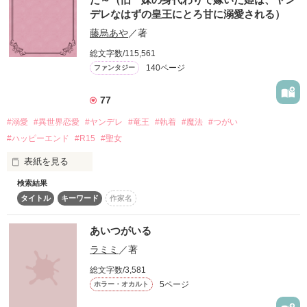
デレなはずの皇王にとろ甘に溺愛される）
私を捨てた大人気ミュージシャン？！

作品を読む
藤烏あや
／著
作品を読む
総文字数/115,561
140ページ
ファンタジー
77
オメガで甘えベタ

七星　美心　（ななほし　みこ）

#溺愛
#異世界恋愛
#ヤンデレ
#竜王
#執着
#魔法
#つがい
#ハッピーエンド
#R15
#聖女
表紙を見る
3人組大人気バンド

【89盗（はくとう）】

検索結果
「求婚をされたのは影武者なのだから、お前が皇国に嫁げばよ
タイトル
キーワード
作家名
かろう」

「……ご命令とあらば」

キラキラ王子様系イケメン

八神　戒璃　（やがみ　かいり）

あいつがいる
　妖精姫と名高い双子の妹に舞い込んできた縁談。

ラミミ
／著
　しかし皇王オデルに求婚されたのは、影武者であるシルディ
アだった。

聖女系イケメン

総文字数/3,581
　残虐非道と恐れられるオデル妖精姫を差し出すことに難色を
九重　祈　　（ここのえ　いのり）

5ページ
ホラー・オカルト
示した国王は、シルディアを皇国に嫁がせた。
