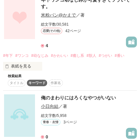
す。
＼逆ハー♡ラブストーリー／

米粉パン@かえで
／著
何も知らなければ、何も無かったのと同じように。

総文字数/30,581
42ページ
恋愛(その他)
誰も、その人を覚えていなければ、何事もないのと同じだか
ら。

作品を読む
4
#年下
#ワンコ
#幼なじみ
#かわいい
#癒し系
#獣人
#つがい
#番い
あいつがいなくたって、世界はただ回っていく。
表紙を見る
検索結果
皆様こんにちは、米粉パン@かえでです！4作目を書かせて頂
作品を読む
タイトル
キーワード
作家名
きたいと思います！

俺のまわりにはろくなやつがいない
小日向結
／著
今回は、カワイイ系年下獣人男子との恋を描きます！

総文字数/5,958
社会人の2歳差と学生の2歳差では、随分違いますよね？

3ページ
青春・友情
どうしても超えられない学年の差に苦悩する様子が上手く表現
0
出来れば良いな、と思います！
