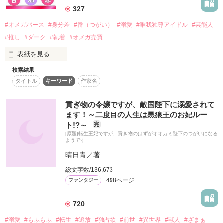
運命をたどる真実の愛の物語。

327
「頼む」

ドロ痛な甘さに

#オメガバース
#身分差
#番（つがい）
#溺愛
#唯我独尊アイドル
#芸能人
「俺を頼って。　俺に助けさせて」

作品を読む
#推し
#ダーク
#執着
#オメガ売買
私の心臓が耐えられないんだから……

《執筆期間》

表紙を見る
2023.09.01 〜 2023.09.27

思ったより優しくて。

検索結果
姉御肌系オメガ

タイトル
キーワード
作家名
秋月　歌夜  （高３）

私は家族にも愛されないベータなのに

akiduki  kaya

※本作に出てくる『呪術』はフィクションであり、

佐柳を知るたび、どうしようもなく胸が疼く。

貢ぎ物の令嬢ですが、敵国陛下に溺愛されて
実際の史実等には一切関係ありません。

×

ます！～二度目の人生は黒狼王のお妃ルー
【やっと出会えた、俺の運命の番】

気付けば私は佐柳に夢中になっていた。

ト!?～
完
野いちご学園

[原題]転生王妃ですが、貢ぎ物のはずがオオカミ陛下のつがいになる
ようです
イケメンアルファ様たち

『第8回スターツ出版文庫大賞』にて、

【アルファの血に誓うよ。君を絶対に幸せにする】

晴日青
／著
【noicomi賞】を受賞しました！

「さ、さわってほしい」

総文字数/136,673
生徒会長・俺様総長

読んでくださった読者のみなさま

「うん……いいよ。もっとしよっか」

東条　朝都  （高３）

498ページ
ファンタジー
ありがとうございます⋈˖°

100人超えのファンの前

tojyo  asato

720
大人気アルファアイドル様に

知りたい。もっと。

可愛い系スヤスヤ王子

#溺愛
#もふもふ
#転生
#追放
#独占欲
#前世
#異世界
#獣人
#ざまぁ
◯● コミカライズ決定‎ ●◯
