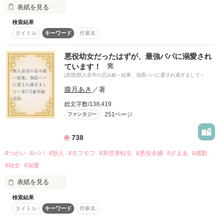
表紙を見る
「わかんない？　襲ってんだよ」

復刻！夏の野いちごビギナーズ応援コンテスト～中・長編チ
ャレンジ！～
検索結果
呪術家系の最高峰と言われる黒百合家に

タイトル
キーワード
作家名
500文字の不気味なテスト、募集中。
双子の姉として生まれた和葉。

｡.｡･.｡*ﾟ+｡｡.｡･.｡*ﾟ+｡｡.｡･.｡*ﾟ+｡｡.｡･.｡

200文字でゾッ！こわい短編コンテスト
悪役幼女だったはずが、最強パパに溺愛され
優秀な呪術師である妹とは違い

スターツ出版小説投稿サイト合同企画「1話からの長編大
ています！
完
呪術の才能が開花しない和葉は虐げられ、

賞」野いちご！会場
[原題]獣人皇帝の忌み姫～結果、強面パパに愛され過ぎまして～
両親からの愛に飢えながら孤独に生きてきた。

負けん気隠れΩ副会長

朧月あき
／著
三条　那由

その他の条件
動画あり
コミックあり
Samjo Nayu

総文字数/138,419
１７歳の誕生日を迎えたある日、

251ページ
ファンタジー
和葉は東雲家という呪術家系へ嫁ぐこととなる。

×

しかし、裏では

738
温厚(？)な犬系α生徒会長

和葉には両親からある命令が下されていた。

佐柳　誠太

#つがい
#パパ
#獣人
#モフモフ
#異世界転生
#悪役令嬢
#ざまあ
#感動
Saryu Seita

#幼女
#溺愛
――それは、

表紙を見る
結婚相手である東雲家当主の暗殺。

｡.｡･.｡*ﾟ+｡｡.｡･.｡*ﾟ+｡｡.｡･.｡*ﾟ+｡｡.｡･.｡

検索結果
タイトル
キーワード
作家名
和葉の唇には、ひとたび口づけを交わせば

愛されたくても私が本当に愛されるわけがない、だって悪役令