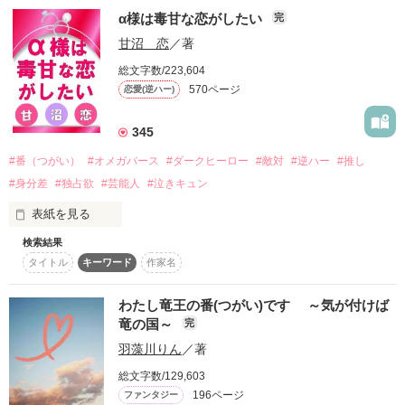
「ときどき、どうしようもなくこうしたくなる。

自己犠牲型のベータ？（β）

大手自動車メーカー、ヤマシロの社長の息子

α様は毒甘な恋がしたい
　人間なんて消えてしまえばいいと思っているのに、

完
今日は我慢しない。

頭脳明晰、容姿端麗で次期社長候補。

　おまえだけはずっとそばで笑っていてほしい」

甘沼 恋
／著
モテるが、自分の地位や容姿に興味がある女性ばかりで、恋愛
神楽　琉乃　

をめんどうに思っている。

4月のマンスリーチャレンジ

二度目の人生も最悪になるはずが、

総文字数/223,604
業績不振の自動車部品工場に潜入捜査のため、谷本和真(たにも
黒狼王ゲルハルトから溺愛されることになり……。

570ページ
恋愛(逆ハー)
（かぐら　るの）

╰──✧◦°˚°◦❤︎◦°˚°◦✧──╯ 

と かずま)と偽って働くことになる。

『初恋のはじめかた』

「あと何回好きだと言ったら、おまえも言う？」

345
×

このテーマで書きあげました。

☆彡　　☆彡　　☆彡

──オオカミ陛下の愛情表現は、

#番（つがい）
#オメガバース
#ダークヒーロー
#敵対
#逆ハー
#推し
大黒 蘭 (おおぐろ らん)

　　どうやら人間にとって刺激が強すぎるようです。
#身分差
#独占欲
#芸能人
#泣きキュン
21歳 Ω(オメガ)

４月４日、更新開始。

表紙を見る
【唯都様、私をそんなに可愛がらないでください】

ヤマシロの子会社の自動車部品工場で働く。

作品を読む
作品を読む
母子家庭で育つ。

検索結果
Ωのため冷遇を受けるが純粋で優しい。

タイトル
キーワード
作家名
「これで俺たちは番だ」

【体が火照って、呼吸が苦しくなってしまうんです】

ヒート中に男性に襲われたことがあり、男性との接触が怖い。

作品を読む
わたし竜王の番(つがい)です ～気が付けば
2025.5.26完結

竜の国～
完
2年半前

羽藻川りん
／著
アルファ様の極甘に耐えられない

オメガの私は、大好きなアルファ様に首を噛まれた

総文字数/129,603
でも欲してしまう

196ページ
ファンタジー
作品を読む