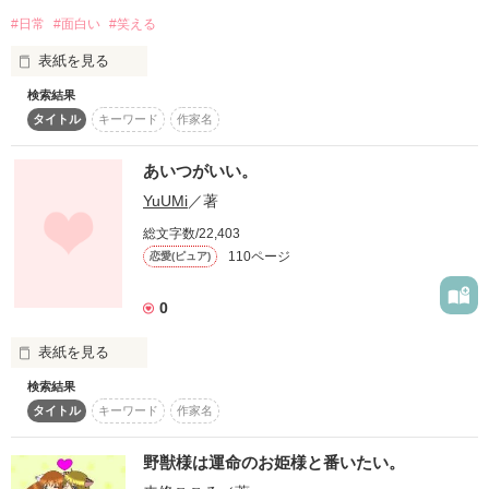
#日常
#面白い
#笑える
そして、最近どハマりしてしまった獣人設定です！！ノリで手
を出してしまいました……笑笑

表紙を見る
相変わらずの激遅更新になることが予想されますが、どうか最
検索結果
なぜ…なぜ… 

後までお付き合いください！

タイトル
キーワード
作家名
「俺のまわりにはよくなやつがいないんだぁーーーー!!!」
※なお、挿絵などは後々あげていきたいと考えております！
あいつがいい。
YuUMi
／著
作品を読む
作品を読む
総文字数/22,403
110ページ
恋愛(ピュア)
0
表紙を見る
検索結果
タイトル
キーワード
作家名
あいつが好き？

野獣様は運命のお姫様と番いたい。