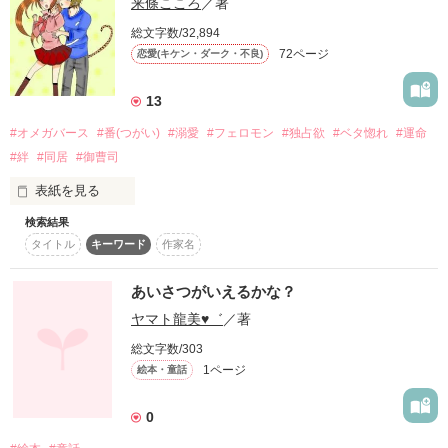
来條こころ
／著
…うん。

総文字数/32,894
72ページ
恋愛(キケン・ダーク・不良)
好きじゃダメなわけ？

13
#オメガバース
#番(つがい)
#溺愛
#フェロモン
#独占欲
#ベタ惚れ
#運命
#絆
#同居
#御曹司
誰よりも思ってる自信あるよ。

表紙を見る
検索結果
勝手に想うくらい、許してよね。

タイトル
キーワード
作家名
｡♥｡･ﾟ♡ﾟ･｡♥｡･ﾟ♡ﾟ･｡♥｡･ﾟ♡ﾟ･｡♥｡

あいさつがいえるかな？
…なんて。

ヤマト龍美♥゛
／著
憧れの図書館で、

私はただ大好きな読書が

総文字数/303
したかっただけなのに……。

1ページ
絵本・童話
0
「見つけた……“俺の運命の番”(つがい)」
