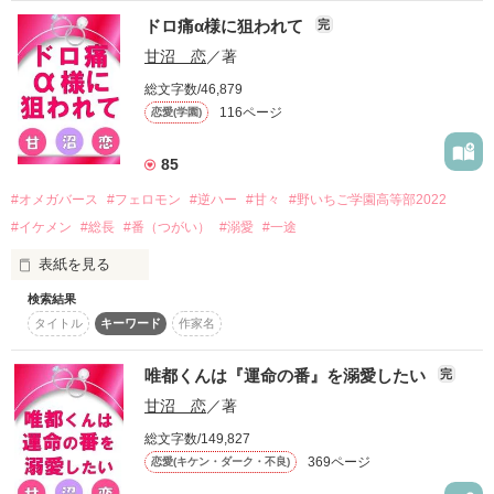
相手を死に至らしめるという恐ろしい呪術がかけられる。

嬢だもの。

ドロ痛α様に狙われて
完
温厚な佐柳が襲ったりするはずないってどこかで思っていた。

甘沼 恋
／著
両親からの期待に応え

だけど佐柳は、簡単に私を組み敷いて

この世界がヒロインのために出来ていることなんてとっくに知
愛を注がれたいとただ一心に思う和葉は、

総文字数/46,879
ってる。

偽の花嫁として当主の玻玖に近づく。

痛覚のない神様みたいな目をする。

116ページ
恋愛(学園)
85
お父様の溺愛も、お兄様の溺愛も、なぜかしつこい美形家庭教
ところが、玻玖は

師の執着もすべてまやかしでしょ？

そんな和葉をこれ以上ないほどに寵愛する。

「α相手でもなんとかできるんだろ。　してみれば？」

#オメガバース
#フェロモン
#逆ハー
#甘々
#野いちご学園高等部2022
#イケメン
#総長
#番（つがい）
#溺愛
#一途
それなら利用できるものは利用して、せっかく生まれ変わった
表紙を見る
人生とことん楽しみましょう。

「和葉がこの世に生まれるずっとずっと昔から、

本気の佐柳は思った以上に力の強いαで、

俺はお前のことを愛していた」

検索結果
タイトル
キーワード
作家名
私がオメガだから

モフモフの癒しを、じっくり堪能しつつ……！

「ごめん、三条。　泣くなよ……俺が悪かった」

アルファ様たちに狙われていたと思っていたのに……

唯都くんは『運命の番』を溺愛したい
完
殺さなければいけないはずなのに、

空っぽだった和葉の心が

甘沼 恋
／著
次第に玻玖の愛で満たされていき――。

溺愛はやめて欲しい。

2021.6.2 完結公開

総文字数/149,827
思ったより人間らしくて、

369ページ
恋愛(キケン・ダーク・不良)
しかも5人の王子様からなんて。

暗殺をたくらむ偽りの婚約から始まる、
