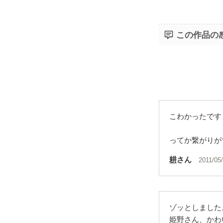
最後の最後ま
それを忘れさ
この作品の
ぜひご覧下さ
こわかったです
ってか繋がりが
耕
さん
2011/05
ゾッとしました
姫野さん、かわ