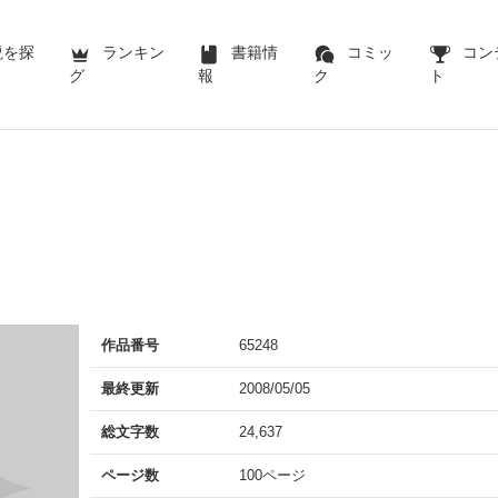
説を探
ランキン
書籍情
コミッ
コン
グ
報
ク
ト
作品番号
65248
最終更新
2008/05/05
総文字数
24,637
ページ数
100ページ