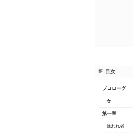
目次
プロローグ
女
第一章
嫌われ者