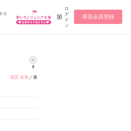
ロ
テス
グ
新規会員登録
イ
ン
0
成宮 未来
／著