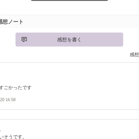
で
せない物語でした
感想ノート
い
感想を書く
感想
すごかったです
/20 16:58
。
いそうです。