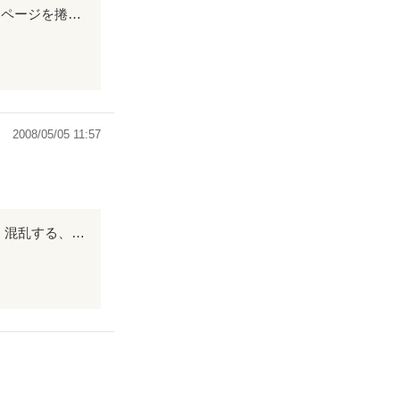
犯人が誰か。 最後まで読まないと分からない。 引き込まれる内容に目が離せなくページを捲りたくなる。 疑いながら読んでいける。 謎解きをしたくなる作品でオススメです。
2008/05/05 11:57
誰を信じていいのか 分からない それは主人公だけでなく読み手にまで及びました 混乱する、困惑する 一体何が本当なのか 最後の最後まで それを忘れさせない物語でした ぜひご覧下さい