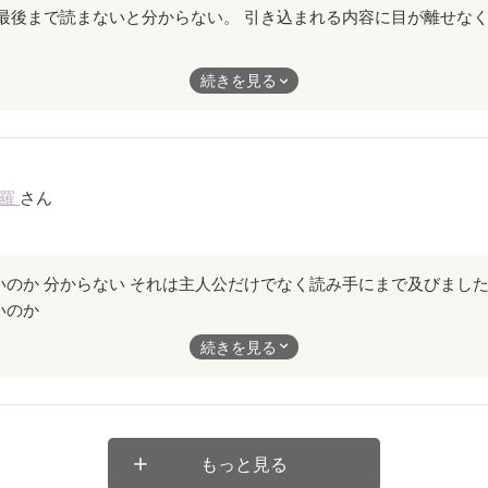
続きを見る
ないと分からない。
内容に目が離せなくページを捲りたくなる。
刻羅
さん
んでいける。
くなる作品でオススメです。
いのか
続きを見る
だけでなく読み手にまで及びました
惑する
もっと見る
なのか