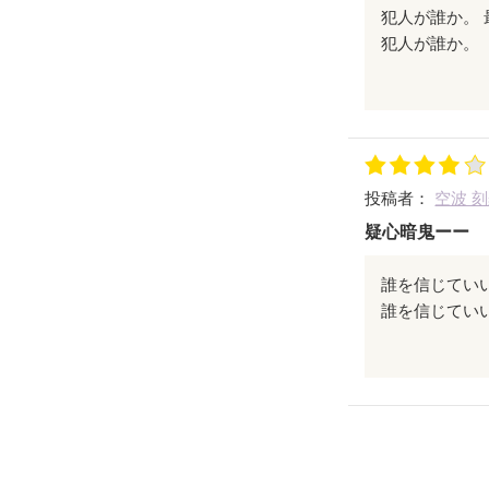
犯人が誰か。
最後まで読ま
引き込まれる
投稿者：
空波 
疑いながら読
疑心暗鬼ーー
謎解きをした
誰を信じてい
分からない
それは主人公
混乱する、困
一体何が本当