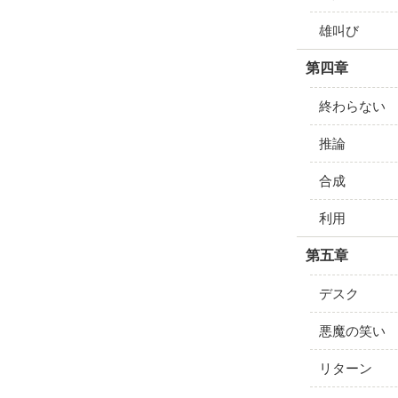
雄叫び
第四章
終わらない
推論
合成
利用
第五章
デスク
悪魔の笑い
リターン