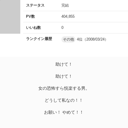
ステータス
完結
PV数
404,855
いいね数
0
ランクイン履歴
その他
4位（2008/03/24）
助けて！
助けて！
女の恐怖すら悦楽する男。
どうして私なの！！
お願い！ やめて！！