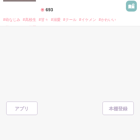
              聖堂玲(しょうどうれい)

                               ×

693
                       暴走族総長

#幼なじみ
#高校生
#甘々
#溺愛
#クール
#イケメン
#かわいい
             碓氷憐斗(うすいれんと)

#甘えたがり
#学園
 ついに完結！

表紙を見る
総長に恋したお嬢様Ⅱとその後の物語、お前を好きになって何
年だと思ってる？も公開中です！

飛鳥くんはクールなんかじゃない
完
ぜひ読んでください！

☆*ココロ
／著
クールで

総文字数/90,406
総合ランキング最高２位！読者数6000人突破！！

271ページ
恋愛(ピュア)
いつも気だるげな幼なじみは

野いちごグランプリ2015一次審査突破！！

二次はだめでしたが、すごくすごく嬉しかったです！

213
#幼なじみ
#クール
#溺愛
#一途
#胸キュン
#独占欲
#初恋
#ピュア恋
「ねぇ悠くん、ギュッてして？」

アプリ
#じれ恋
#野いちご大賞
作品を読む
表紙を見る
今日も私が満足するまで

甘やかしてくれる。
