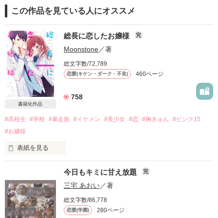
この作品を見ている人にオススメ
総長に恋したお嬢様
完
Moonstone
／著
総文字数/72,789
460ページ
恋愛(キケン・ダーク・不良)
758
書籍化作品
#高校生
#学校
#暴走族
#イケメン
#美少女
#恋
#胸きゅん
#ピンク15
#お嬢様
表紙を見る
私の初恋の相手は…

今日もキミに甘え放題
完
なんと暴走族！！

三宅 あおい
／著
総文字数/86,778
280ページ
恋愛(学園)
                  大金持ちのお嬢様
