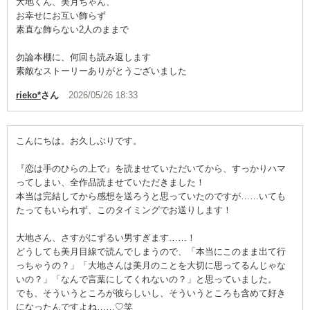
大地くん、美月ちゃん、
お幸せにお互い飾らず
素直な飾らない2人のままで
勿論本棚に、何回も読み返します
素敵なストーリーありがとうございました
rieko*
さん
2026/05/26 18:33
こんにちは。お久しぶりです。
『恋は手のひらの上で』を読ませていただいてから、すっかりハマ
ってしまい、全作品読ませていただきました！
本当は完結してから感想を送ろうと思っていたのですが……いても
たってもいられず、このタイミングでお送りします！
大地さん、さすがにずるい男すぎます……！
どうしても美月目線で読んでしまうので、「本当にこのまま出て行
っちゃうの？」「大地さんは美月のことを大切に思ってるんじゃな
いの？」「なんで言葉にしてくれないの？」と思っていました。
でも、そういうところが彼らしいし、そういうところも含めて好き
になったんですよね……♡笑