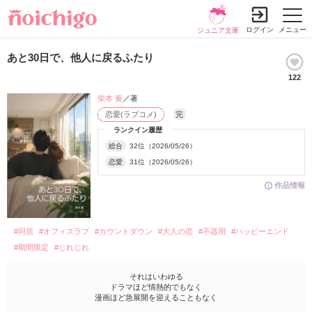
ログイン
メニュー
ジュニア文庫
あと30日で、他人に戻るふたり
122
柴本 奏
／著
恋愛(ラブコメ)
完
ランクイン履歴
総合
32位（2026/05/26）
恋愛
31位（2026/05/26）
作品情報
#同居
#オフィスラブ
#カウントダウン
#大人の恋
#不器用
#ハッピーエンド
#期間限定
#じれじれ
それはいわゆる
ドラマほど情熱的でもなく
漫画ほど急展開を迎えることもなく