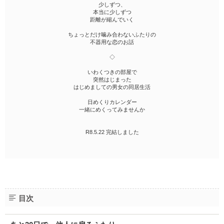
少しずつ、
本当に少しずつ
距離が縮んでいく
ちょっとだけ噛み合わないふたりの
不器用な恋のお話
◇
いわくつきの部屋で
突然はじまった
はじめましての男女の同居生活
日めくりカレンダー
一緒にめくってみませんか
R8.5.22 完結しました
目次