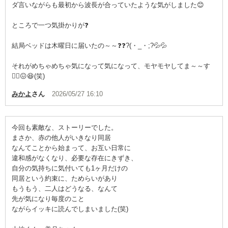
ダ言いながらも最初から波長が合っていたような気がしました😊
ところで一つ気掛かりが❓️
結局ベッドは木曜日に届いたの～～❓️❓️?(・_・;?💦💦
それがめちゃめちゃ気になって気になって、モヤモヤしてま～～す
😵‍💫😖😆(笑)
みかよ
さん
2026/05/27 16:10
今回も素敵な、ストーリーでした。
まさか、赤の他人がいきなり同居
なんてことから始まって、お互い日常に
違和感がなくなり、必要な存在にきずき、
自分の気持ちに気付いても1ヶ月だけの
同居という約束に、ためらいがあり
もうもう、二人はどうなる、なんて
先が気になり毎度のこと
ながらイッキに読んでしまいました(笑)