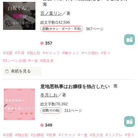
完
言ノ葉リン
／著
総文字数/142,596
367ページ
恋愛(キケン・ダーク・不良)
357
#溺愛
#不良
#独占欲
#ギャップ
#胸キュン
#ベタ惚れ
#甘々
#1シーン企画
#一途
#逃走者
表紙を見る
この夏、

意地悪執事はお嬢様を独占したい
完
逃走者の危ないキミと、恋におちます

◆◆◆

冬月しお
／著
総文字数/76,392
311ページ
恋愛(その他)
【悲報】

爽やかイケメン男子・白坂くんと

349
#溺愛
#独占欲
#お嬢様
#執事
#イケメン
#一途
#美少女
#ツンデレ
#甘々
不良の危ない夜を目撃してしまった私に、
