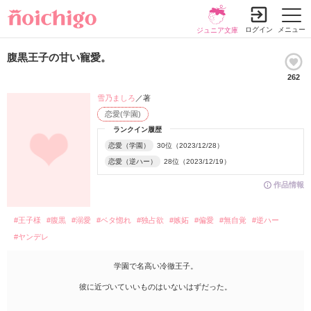
ログイン
メニュー
ジュニア文庫
腹黒王子の甘い寵愛。
262
雪乃ましろ
／著
恋愛(学園)
ランクイン履歴
恋愛（学園）
30位（2023/12/28）
恋愛（逆ハー）
28位（2023/12/19）
作品情報
#王子様
#腹黒
#溺愛
#ベタ惚れ
#独占欲
#嫉妬
#偏愛
#無自覚
#逆ハー
#ヤンデレ
学園で名高い冷徹王子。
彼に近づいていいものはいないはずだった。