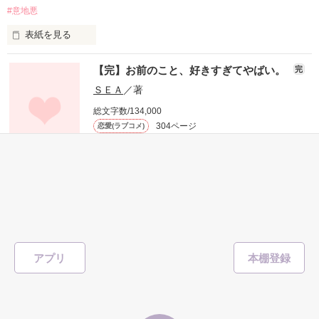
#意地悪
表紙を見る
｢夏休みが終わるまで、俺と付き合って｣

私の専属執事は

【完】お前のこと、好きすぎてやばい。
完
危ないって噂の白坂くんが言いました

ＳＥＡ
／著
総文字数/134,000
「千結様が1番可愛いです」

304ページ
恋愛(ラブコメ)
それは、口封じですか……？

564
#幼なじみ
#ベタ惚れ
#俺様
#切ない
#ツンデレ
#一途
#溺愛
#すれ違い
私にだけ甘くて────

｢俺以外の誰にその“可愛さ”振りまくつもり？｣

#胸キュン
#野いちご大賞
表紙を見る
  ×  ×  ×  × 

「なぁー…俺、彼女できた」

「…抱きしめて、ほしいですか？」

アプリ
「あのさ、そんな報告しなくていいから」

｢可愛がる自信しかないんだけど｣

時々意地悪だ。
