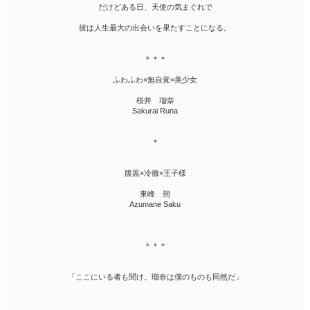
だけどある日、天使の気まぐれで
彼は人生最大の出会いを果たすことになる。
＊＊＊
ふわふわ×無自覚×美少女
桜井 瑠奈
Sakurai Runa
＊
腹黒×冷徹×王子様
東峰 朔
Azumane Saku
＊＊＊
「ここにいる者も聞け。瑠奈は僕のものも同然だ」