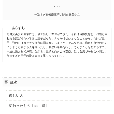
＊＊＊
一途すぎる偏愛王子VS無自覚美少女
あらすじ
無自覚美少女瑠奈には、最近新しい友達ができた。それは冷徹無慈悲、残酷と言
われるほど冷たい学園の王子だった。きっかけはひょんなことから。だけど王
子、朔の心はガッチリ瑠奈に掴まれてしまった。そんな朔は、瑠奈を自分のもの
にしようと裏から人を操ったり、腹黒い策略を行う。そんなことなど知らずに、
一途に愛されて戸惑いながらも王子と向き合う瑠奈。誰にも気づかれない間に、
行きすぎた王子の愛は大きく重くなっていく。
目次
優しい人
変わったもの【side 朔】