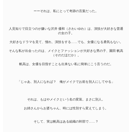
ーーそれは、私にとって奇跡の言葉だった。
人見知りで目立つのが嫌いな沢井 優和（さわいゆわ）は、演技が大好きな普通
の女の子。
大好きなドラマを見て、憧れ、演技をする……でも、女優になる勇気もない。
そんな私が出会ったのは、メイクとファッションが大好きな男の子、園田 帆高
（そのだほだか）。
帆高は、女優を目指すことも出来ない私に簡単にこう言うのだ。
「じゃあ、別人になれば？ 俺がメイクでお前を別人にしてやる」
それは、もはやメイクという名の変装。まさに別人。
お姉さんからお婆ちゃん、時には性別すら変えてしまう。
そして、実は帆高はある組織の幹部で……？