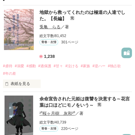
地獄から救ってくれたのは極道の人達でし
た。【長編】
完
兎亀 らる
／著
総文字数/81,452
301ページ
青春・友情
1,238
#虐待
#溺愛
#感動
#過保護
#甘々
#泣ける
#家族
#逆ハー
#独占欲
#年の差
表紙を見る
余命宣告された元姫は復讐を決意する～花言
｢全部あんたのせいよ｣

葉は口ほどにモノをいう～
完
『──のせいじゃないよ』

²⁰桜ヶ月樹 灰和²⁰
／著
総文字数/40,739
｢なんであんたが生きてんのよ｣

220ページ
青春・友情
『生きていてくれてありがとう』
