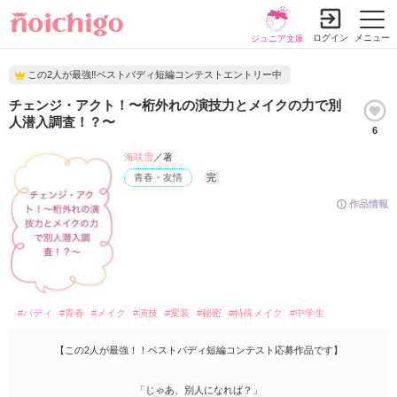
ログイン
メニュー
ジュニア文庫
この2人が最強‼ベストバディ短編コンテストエントリー中
チェンジ・アクト！〜桁外れの演技力とメイクの力で別
人潜入調査！？〜
6
海咲雪
／著
青春・友情
完
作品情報
#バディ
#青春
#メイク
#演技
#変装
#秘密
#特殊メイク
#中学生
【この2人が最強！！ベストバディ短編コンテスト応募作品です】
「じゃあ、別人になれば？」