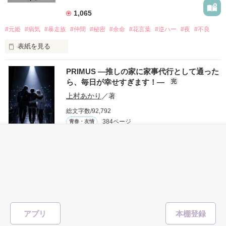
1,065
｢あんたなんか産まなきゃ良かった｣

『産まれてきてくれてありがとう』

#元姫
#病気
#暴走族
#仲間
#秘密
#余命
#花言葉
#逆ハー
#夜
#不良
表紙を見る
｢あんたさえ居なければ·····｣

『──が居てくれたから俺たちは·····』

PRIMUS ―推しの家に家事代行として通った
ら、毎日が幸せすぎます！―
完
世界№1の最強。通り名・night

龍牙の元姫

上村あかり
／著
桜城　紗夜(さくらぎ　さや)

総文字数/92,792
両親から虐待を受け感情を知らない女の子と

384ページ
青春・友情
×

その女の子に感情を教える極道達との物語。

全国一位・龍牙(りゅうが)メンバー

5
龍牙・総長。

#イケメン
#アイドル
#芸能人
#美男子
#胸キュン
#ほのぼの
#仲間
黒崎　零斗(くろさき　れいと)

泣き方も、笑い方も、助けの求め方も、何も知らなかった。

#クール
#配信者
#青春群像劇
表紙を見る
でもみんなが教えてくれた。

龍牙・姫。

柚原　桃(ゆずはら　もも)

推しは画面の向こうにいるはずだったのに、仕事先で毎日会っ
アプリ
ています。
