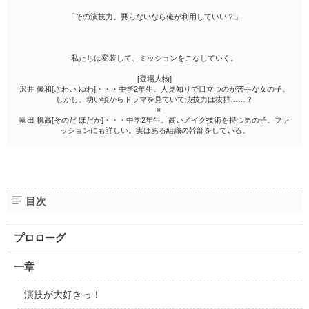
「その演技力、要らないなら俺が利用していい？」
私たちは変装して、ミッションをこなしていく。
[登場人物]
沢井 優和[さわい ゆわ]・・・中学2年生。人見知りで目立つのが苦手な女の子。
しかし、幼い頃からドラマを見ていて演技力は抜群……？
×
園田 帆高[そのだ ほだか]・・・中学2年生。高いメイク技術を持つ男の子。ファ
ッションにも詳しい。実はある組織の幹部をしている。
目次
プロローグ
一章
演技が大好きっ！