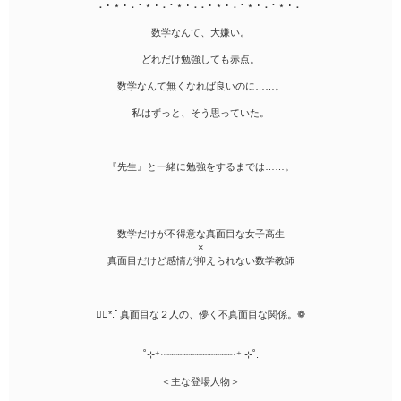
⠄･ ⋆ ･ ⠄⠂⋆ ･ ⠄⠂⋆ ･ ⠄⠄･ ⋆ ･ ⠄⠂⋆ ･ ⠄⠂⋆ ･ ⠄
数学なんて、大嫌い。
どれだけ勉強しても赤点。
数学なんて無くなれば良いのに……。
私はずっと、そう思っていた。
『先生』と一緒に勉強をするまでは……。
数学だけが不得意な真面目な女子高生
×
真面目だけど感情が抑えられない数学教師
❁⃘*.ﾟ真面目な２人の、儚く不真面目な関係。❁
˚⊹⁺‧┈┈┈┈┈┈┈┈┈┈┈‧⁺ ⊹˚.
＜主な登場人物＞