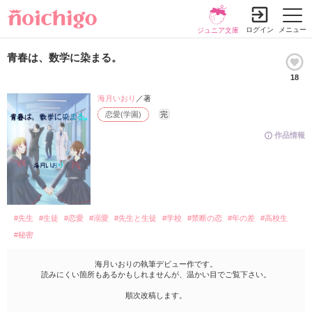
ログイン
メニュー
ジュニア文庫
青春は、数学に染まる。
18
海月いおり
／著
恋愛(学園)
完
作品情報
#先生
#生徒
#恋愛
#溺愛
#先生と生徒
#学校
#禁断の恋
#年の差
#高校生
#秘密
海月いおりの執筆デビュー作です。
読みにくい箇所もあるかもしれませんが、温かい目でご覧下さい。
順次改稿します。