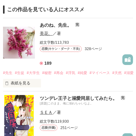
この作品を見ている人にオススメ
あのね、先生。
完
美花、
／著
総文字数/113,783
328ページ
恋愛(キケン・ダーク・不良)
189
#先生
#生徒
#大学生
#秘密
#再会
#浮気
#純愛
#マイペース
#天然
#溺愛
表紙を見る
｢誰、探してるの？｣

ツンデレ王子と溺愛同居してみたら。
完
[原題]このまま、俺に溺れちゃいなよ。
ふにゃんとした笑顔も

ＳＥＡ
／著
｢俺のこと、探してた？｣

総文字数/119,930
251ページ
恋愛(学園)
絵を描くときの真剣な顔も
