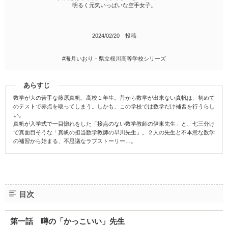
明るく元気いっぱいな空手女子。
2024/02/20 投稿
#海月いおり・県立桜川高等学校シリーズ
あらすじ
数学が大の苦手な藤原真帆、高校１年生。昔から数学が出来ない真帆は、初めて
のテストで赤点を取ってしまう。しかも、この学校では数学だけ補習を行うらし
い。
真帆が入学式で一目惚れをした「接点のない数学教師の伊東先生」と、七三分け
で真面目そうな「真帆の担当数学教師の早川先生」。２人の先生と不本意な数学
の補習から始まる、不思議なラブストーリー…。
目次
第一話 噂の「かっこいい」先生