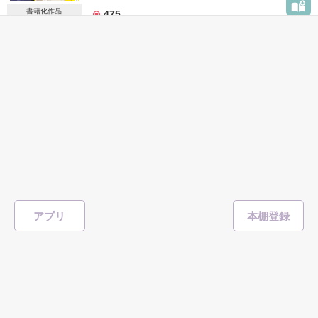
｢誰のものにもならないでね｣

書籍化作品
475
#胸キュン
#同居
#クール
#溺愛
#甘々
#ツンデレ
たまに強引なところも

表紙を見る
…全部全部、好きだった。

この世界にきみさえいれば、それでよかっ
｢茉央ちゃんじゃなきゃダメみたい｣

た。
完
[原題]涙で海ができるまで
あたしの学校で有名な彼は超クール。

永良サチ／笠原零
／著
そんなこと言わないで。

総文字数/115,968
気持ちが溢れ出すから。

225ページ
恋愛(キケン・ダーク・不良)
ある日、突然そんな彼と

一緒に生活することになりました。

書籍化作品
ねぇ、先生。の続編です！
457
アプリ
#海
#過去
#トラウマ
#病気
#成長
#不良
#バイク
#野いちご大賞
表紙を見る
作品を読む
「……くれぐれもこのことは秘密にしててね」
