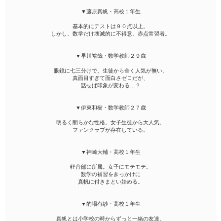
▼藤原真帆・高校１年生
基本的にテストは９０点以上。
しかし、数学だけ壊滅的に不得意。赤点常習者。
▼早川裕哉・数学教師２９歳
眼鏡に七三分けで、生徒から全く人気が無い。
真面目すぎて面白さゼロだが、
話せば印象が変わる…？
▼伊東和樹・数学教師２７歳
明るく朗らかな性格。女子生徒から大人気。
ファンクラブが存在している。
▼神崎大輔・高校１年生
軽音部に所属。女子にモテモテ。
数学の補習をきっかけに
真帆に付きまとい始める。
▼的場有紗・高校１年生
真帆とは小学校の時からずっと一緒の友達。