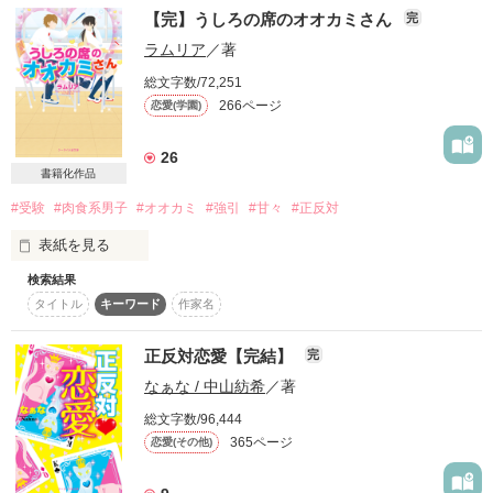
×

【完】うしろの席のオオカミさん
完
手のひらから伝わったその音が、ズルすぎて。

「月雨ちゃんの呆れ顔、俺のツボなんだよね」

向日　朝陽（高２）

「ちょ…待って!!」

私は彼の目をまっすぐ見てそう言った。

ラムリア
／著
Asahi Mukai

「なるよ、俺が。美乃里の王子さまに」

総文字数/72,251
そんなヘンタイなキミの色気なんかに絶対。

『やっだなぁ〜咲良ちゃん、助け求めても意味ないよ』

266ページ
恋愛(学園)
雨宮　隆平(ｱﾏﾐﾔ ﾘｭｳﾍｲ)

「じゃあ、その赤くなってる顔は何？」

『俺は、人は自分の努力次第で

26
高校3年　18

黄竜現姫

書籍化作品
いくらでも変わることができるって思う』

運動神経抜群

*:・゜。*:・゜*:・゜。*:・゜。**:・゜。*:・゜*:

#受験
#肉食系男子
#オオカミ
#強引
#甘々
#正反対
うるさい。

喧嘩負けなしの不良

小金井 友梨 （こがねい ゆり）

『両手いっぱいのときめきを』

でも優しくて責任感がある

表紙を見る
素敵すぎる原題は、雨ちゃんから頂きました(T ^ T)♡

一匹狼メガネ少女

ドキドキしたり、しないから。

キミと出会い、

検索結果
タイトル
キーワード
作家名
何事もなく卒業まで平和に

雨宮 紫月（ｱﾒﾐﾔ  ｼﾂﾞｷ）

生まれてはじめて

泉水　奈々(ｲｽﾞﾐ ﾅﾅ)

×

やっていけると思っていたのに……

「素直に言いなよ」

高校3年　18

正反対恋愛【完結】
完
自分を変えたいと思った。

作品を読む
×

なぁな / 中山紡希
／著
成績優秀な生徒会長

「俺のこと好きって言えよ」

うっとうしい。

男女問わず人気が高い

総文字数/96,444
誰にでも優しくて頼りになる

学年の人気者

365ページ
恋愛(その他)
オオカミに捕まってしまったら

たったひとつの出会いが

『お前ら崖の上だって気づかねーの？』

もう、逃げられない。

桜庭 理央 （ｻｸﾗﾊﾞ  ﾘｵ）

作品を読む