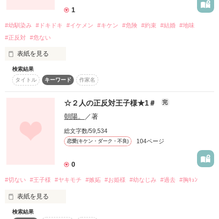
汚い世界だわ

楽しんで頂けたら

1
              ＊ 相沢 爽     ［Aizawa   Sou］＊

ありがとうございます!!

                  爽やかで優しくかっこいい

#幼馴染み
#ドキドキ
#イケメン
#キケン
#危険
#約束
#結婚
#地味
                      みんなからの人気者。

#正反対
#危ない
文庫本には番外編があります☆

作品を読む
ーーーーーーーーーーーーーー

作品を読む
表紙を見る
あの時確かに通りすがりの人が

直純と麻奈香のストーリーになってます!

私に囁いていた。

検索結果
遠い昔ー…

タイトル
キーワード
作家名
                            正反対な二人。

また、ミスコンの表彰式の様子も描かれていますので、よろし
                       片思いの始まりです。

くお願いいたします♪

2018 / 11 / 30

こうなることを分かっていたように。

「絶対私と結婚するんだからね！」

☆２人の正反対王子様★1＃
完
朝陽。
／著
強引に交わした約束を…

総文字数/59,534
               *+スタート+*9/17〜

     ～おまけストーリー追加しました～

初回ランキング入りありがとうございます！

104ページ
恋愛(キケン・ダーク・不良)
               *+エンド+*   〜11/9

「久しぶり☆」

0
★ヽ(´ω｀＝´ω｀)ﾉ☆

#切ない
#王子様
#ヤキモチ
#嫉妬
#お姫様
#幼なじみ
#過去
#胸ｷｭﾝ
果たしに来た！？

表紙を見る
   感想やレビュー書いて下さった皆様

正反対な二人～番外編～

「 汚い手ばっか使わないでよ！！！ 」

        本当にありがとうございます！

地味な女の子とイケメンの男の子が繰り広げる

検索結果