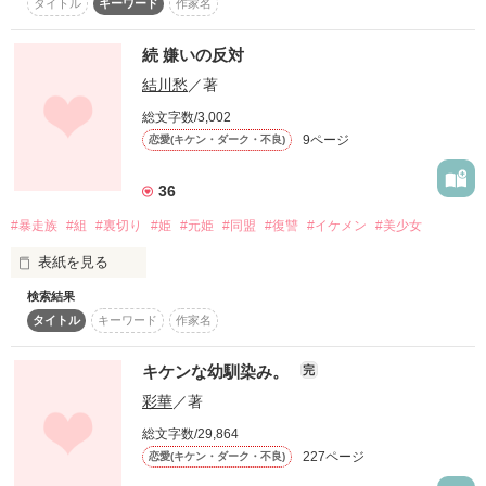
タイトル
キーワード
作家名
朝陽＆葵の息子と、陸＆風香の娘が主人公の

                            している。

感想もお待ちしています（*＾-＾*） 

2014.04

胸が苦しくなっていって…。

『素直になれよ。〜幼なじみと秘密の同居♥〜』も

総長   野嶋 波留多（のじま はるた）

読者の皆さまのおかげで

自分とは正反対の

あわせて読んで頂けると嬉しいです♡

文庫化させていただきました

続 嫌いの反対
あなたに

                              優しくて

本当にありがとうございました♡

今日も全力で

結川愁
／著
                           カッコよくて

こんなに嬉しくて苦しいなんて

恋しています。

                            人気者なキミ

★☆★☆レビュー☆★☆★

書籍の方とは若干内容が異なり、

総文字数/3,002
＼素敵なレビューありがとうございますっ！／

こちらは修正前のものになります

9ページ
恋愛(キケン・ダーク・不良)
                   そして、彼女のいるキミ。。

百栞♡″さま

Pray 様

特集掲載

矛盾した感情になったのは

2009.12.29完結

36
ゆづらぶ。さま

るみﾘﾝｺﾞ様

総合ランキング入り

2010.3.3加筆修正

あいか(☆∀☆)さま

                             そんなキミに

聖凪砂　様

皆さまに感謝の気持ちでいっぱいです！

#暴走族
#組
#裏切り
#姫
#元姫
#同盟
#復讐
#イケメン
#美少女
ルなっちさま

                    片思いをしてしまいました。

ナミ♪　様

「この戦いはとっくに幕開けしてる」

生まれて初めてだよ。

表紙を見る
5/25 文庫化決定！

そして感想くれたみな様

                            相沢くん

検索結果
文庫化にともない

作品を読む
                            大好きですっ

本当にありがとうございます!

タイトル
キーワード
作家名
大幅に加筆修正を

作品を読む
行いました。

〜324pまで本編で以降はおまけです〜

1人じゃいられなくなって

キケンな幼馴染み。
完
そのため文庫版では

          ＊ 野々村 楓 ［Nonomura Kaede］＊

彩華
／著
女の争いは酷いものね

一部内容が異なります。

                    人より少し大人しめな

総文字数/29,864
                          普通の女の子。

☆★☆★書籍化決定☆★☆★

周りを巻き込むことが当たり前だなんて

甘々シーンが増えた

227ページ
恋愛(キケン・ダーク・不良)
人生で初めて嘘をついたんだ。

文庫版を

みなさんのおかげです!
