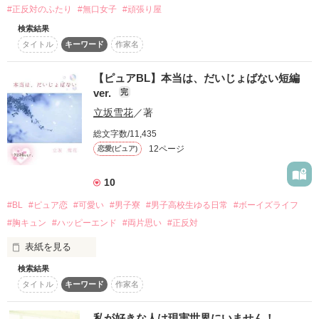
総長  野嶋 波留多 （のじま はるた）

#正反対のふたり
#無口女子
#頑張り屋
「結婚を前提に、俺とお付き合いしてもらえないだろうか？」

検索結果
弱いあたしを包み込む

+ﾟ*｡:ﾟ+ﾟ*｡:ﾟ+ﾟ*｡:ﾟ+ﾟ*｡:ﾟ+ﾟ*｡:ﾟ+ﾟ*｡:ﾟ+ﾟ*

タイトル
キーワード
作家名
あたしだけのかっこいいヒーロー。

突然、告げられた言葉は

理詰めの氷室らしくないほど熱を帯びていて

紗保の世界を一瞬で変えていく

【ピュアBL】本当は、だいじょばない短編
「り、涼哉⁉」

ver.
完
♢　♢　♢

立坂雪花
／著
理詰めな移植外科医

総文字数/11,435
氷室　仁臣（ひむろ　まさおみ）

「ん⁇何、花鈴」

12ページ
恋愛(ピュア)
×

.
×

フードコーディネーター

10
篠宮　紗保（しのみや　さほ）

「な、何やってんのよーーー⁉」

作品を読む
#BL
#ピュア恋
#可愛い
#男子寮
#男子高校生ゆる日常
#ボーイズライフ
#胸キュン
#ハッピーエンド
#両片思い
#正反対
copyright（C）蓮条

「………郁と涼には指一本触れさせないんだから!!!」

表紙を見る
検索結果
ﾟ*｡:ﾟ .ﾟ*｡:ﾟ .ﾟ*｡:ﾟ .ﾟ*｡:ﾟ .ﾟ*｡:ﾟ

タイトル
キーワード
作家名
「 卑怯な手使ってんなよ部外者 」

+ﾟ*｡:ﾟ+ﾟ*｡:ﾟ+ﾟ*｡:ﾟ+ﾟ*｡:ﾟ+ﾟ*｡:ﾟ+ﾟ*｡:ﾟ+ﾟ*

作品を読む
大丈夫じゃない時も

君は大丈夫って言うんだ――。

私が好きな人は現実世界にいません！