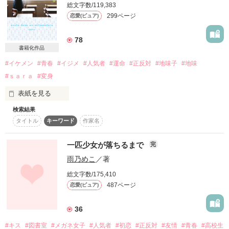
よりによって彼となんて────。

総文字数/119,383
299ページ
恋愛(ピュア)
癒えない傷を抱える美少女

突然、隣に住むお色気男子が、地味な私に絡んできました。

「俺の顔に泥塗ったら許さないから」

黄竜元姫

78
星龍現姫

書籍化作品
「記念に、手でも繋ぐ？」

きらい。

#イケメン
#青春
#イジメ
#人気者
#運命
#正反対
#地味子
#地味
永窪 咲良 （ながくぼ さくら）

#ｓａｒａ
#変身
は？

「やっぱり、美乃里ちゃんだと興奮しないみたい」

表紙を見る
゜+.――゜+.――゜+.――゜+.――゜+.――゜゜

検索結果
だいっきらい。

タイトル
キーワード
作家名
×

真面目で曲がったことが

嫌いな女子高生

ブルーレーベル

一匹少女が落ちるまで
完
なのに───。

＼2016.3.25☆文庫化！／

西木 月雨（ﾆｼｷ  ﾂﾕ）

雨乃めこ
／著
『 てめぇのした事分かってんのかよ？』

総文字数/175,410
「じっとしてないと触っちゃうかもよー」

×

文庫化に伴い、

487ページ
恋愛(ピュア)
タイトルが変更になりました。

No.1 暴走族

学校一のお色気イケメン

(旧タイトル：ひまわり～太陽みたいなキミが好き～)

からかわれて、かき乱されて、

36
黄竜

天海 双葉（ｱﾏｶﾞｲ   ﾌﾀﾊﾞ）

（こうりゅう）

#キス
#図書室
#メガネ女子
#人気者
#初恋
#正反対
#友情
#青春
#高校生