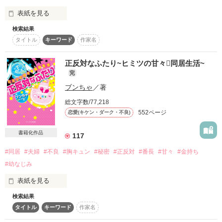
バカみたい。

+.――゜+.――゜+.――゜゜+.――゜+.――゜

表紙を見る
地味子として生きていた私の前に

幹部   後藤 成海（ごとう なるみ）

検索結果
暇つぶしで私に近づいた君は

「からかってねぇよ」

「そんなに怒らないでよ。まあ怒った顔も可愛いけど」

突如現れたのは

タイトル
キーワード
作家名
幹部   仲良 昴（なかい すばる）

『キュンとした？』

「柄にもなく、大真面目」

お顔はすこぶる整っているけれど、

正反対なふたり~ヒミツの甘々同居生活~
私とは正反対の太陽みたいな人でした──。

完
幹部   棗 祐亮（なつめ ゆうすけ）

ブンちゃ
／著
突然私にキスをして、平然な顔でそう言ったんだ。

うそだ。

女の子にだらしがなくて、それなのに大人気。

総文字数/77,218
副総長   柳瀬 後宇多（やなせ こうた）

552ページ
過去のトラウマから日陰に咲く雑草のように

恋愛(キケン・ダーク・不良)
そんな君はどこか寂しそうで

絶対に、騙されないんだから。

そんな彼になぜか懐かれて、大迷惑。

地味子として生きている内気な女の子

書籍化作品
117
葉月　葵（高２）

苦しそうで

「俺も嘘だって思いたいけどさ」

「俺のこと、犬かなんかだと思ってる？」

Aoi　Hazuki

#同居
#夫婦
#不良
#胸キュン
#秘密
#正反対
#番長
#甘々
#金持ち
#幼なじみ
総長    神倉 了雅（じんくら りょうが）

そんな目して言わないでよ。

「ちゃんと人間の男だって意識してね」

×

表紙を見る
「嘘をついて生きるくらいなら

検索結果
「理性飛ぶ。マヂで限界なんですけど…」

死んだ方がマシだと思う」

「美乃里ちゃんといると、ここ、ずっとうるせーの」

ちょっと何言ってるのかわからない。

イケメンで明るくて

タイトル
キーワード
作家名
何をしても目立つ人気者
