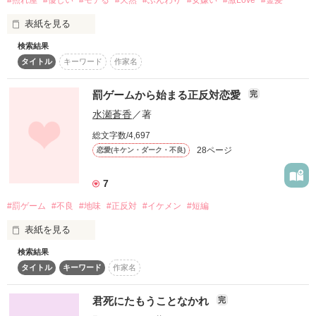
#照れ屋
#優しい
#モテる
#天然
#ふんわり
#女嫌い
#激Love
#金髪
やたら恵里に声をかける

作品を読む
表紙を見る
総長  神倉 了雅 （じんくら りょうが）

芸能人とオタク女子のまさかの恋⁉
検索結果
「柚……かわいい。照れんなって」

タイトル
キーワード
作家名
作品を読む
罰ゲームから始まる正反対恋愛
完
「…………」

水瀬蒼香
／著
総文字数/4,697
28ページ
恋愛(キケン・ダーク・不良)
「柚大好き……」

×

7
#罰ゲーム
#不良
#地味
#正反対
#イケメン
#短編
「……………」

表紙を見る
検索結果
「なぁ、俺と付き合わない？」

★☆★☆★☆★☆★☆★

タイトル
キーワード
作家名
「 あの時で引くなんて友梨じゃないもん 」

君死にたもうことなかれ
完
学校一地味な女の子に告白したのは、
