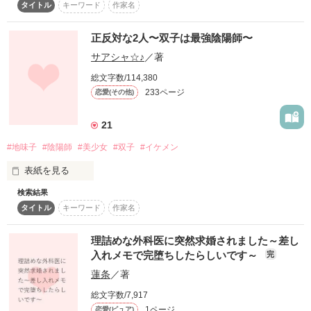
も、よろしくお願いいたします!!

タイトル
キーワード
作家名
ドキドキストーリー

ーーーーーーーーーーーーーー
星龍 現姫

あたしはあの日、

正反対な2人〜双子は最強陰陽師〜
さてさて二人の恋の行方は…？

隆平、奈々の子供たちが登場☆
涙を流した･･･。

                 °☆°レビュー°☆°

サアシャ☆♪
／著
永窪 咲良（ながくぼ さくら）

作品を読む
総文字数/114,380
            ☆Ｓ柴♪様  ☆夏峰莉香様

作品を読む
233ページ
恋愛(その他)
          ☆ユンリー様   ☆三蝶目様

苦しくて何も考えたくなくて

            ☆莉雨様  ☆田山麻雪深様

誰も････信じられなくて･･･。

                      ☆rokona様

21
#地味子
#陰陽師
#美少女
#双子
#イケメン
※少し実話です。
×

それからは

表紙を見る
いつか離れるかもしれない。

検索結果
作品を読む
タイトル
キーワード
作家名
普段は地味な花鈴とイケメンな郁斗には誰にも言えない秘密が
あったのに⁈

そんな未来が待つ中で

理詰めな外科医に突然求婚されました～差し
あたしは恋なんかできなかった。

入れメモで完堕ちしたらしいです～
完
「 お前は何を見てきたんだ？ 」

蓮条
／著
ある事から郁斗の友達の五十嵐君にあたし達が双子だってバレ
ちゃった‼︎

総文字数/7,917
No.2 暴走族   星龍（せいりょう）

1ページ
恋愛(ピュア)