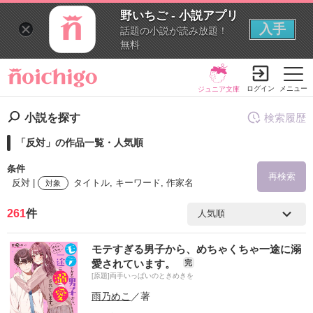
野いちご - 小説アプリ
入手
話題の小説が読み放題！
無料
ログイン
メニュー
ジュニア文庫
小説を探す
検索履歴
「反対」の作品一覧・人気順
条件
再検索
反対 |
タイトル, キーワード, 作家名
対象
261
件
検索ワード
モテすぎる男子から、めちゃくちゃ一途に溺
を含む
愛されています。
完
[原題]両手いっぱいのときめきを
を除く
雨乃めこ
／著