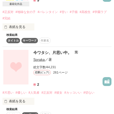
9
ちっぽけだった私の世界を変えてゆく──。

書籍化作品
性格のまったく反対な二人

…でも実は同居しちゃってるんですッ!!

No.2 暴走族

わたしの残りの高校生活どうなっちゃうの？

・゜。*:・゜。**:・゜。*:・゜*:・゜。*:・゜。*

#正反対
#地味な女の子
#バレンタイン
#甘い
#子猫
#高校生
#学園ラブ
#完結
星龍

（せいりょう）

初めは嫌な人だと思っていたのに

表紙を見る
地味子×人気者男子

＊｡*ﾟ＊ﾟ*｡＊｡*ﾟ＊ﾟ*｡＊｡*ﾟ＊ﾟ*｡＊｡*ﾟ＊

「お前の泣きながらヤキモチ妬く顔みるのが好きなんだよ」

検索結果
地味な佐奈と派手な銀

この正反対恋愛の結末は──？

2013.04.16 公開

タイトル
キーワード
作家名
全く正反対な二人。

2013.05.20 完結

「すげぇな、紫月は」

今ワタシ、片思い中。
完
二人の生活は嵐の連続?!?

幹部   棗 勇太（なつめ ゆうた）

「寂しかった？」　

公開開始☆2015.6.7

素敵なレビューありがとうございます♡

Soraka
／著
完結☆2015.9.30

君が笑いかけるたびに

文庫発売日☆2016.3.25

総文字数/44,231
幹部   桐谷 零（きりや れい）

ユリ桜☆ 様 ● ぱる. 様

「佐奈は俺のものだから」

★☆★☆★☆★☆★☆★☆

261ページ
恋愛(ピュア)
ﾆｺﾆｺｽﾏｲﾙ 様 ● s華 様

＊ゆきな＊ 様 ● ゆぅぱぱ。様

※こちらは加筆修正前のものになります。

幹部   桐谷 守（きりや まもる）

水川トモリ 様 ● きぢとら 様

「もうちょっと…そばにいたい」

2
見た目は怖いのに、

読んで下さった皆様!!

日生春歌 様 ● 茶宮月姫 様

甘い言葉を囁くあなたに

書籍では、大幅に加筆し

本当にありがとうございます。

もこちん** 様 ● Yuiiii 様

#片思い
#優しい
#人気者
#正反対
#彼女
#カッコいい
#切ない
今日も心臓は休まりません。

本編にはないエピソード満載です(*^_^*)

ε=ε=ε=(●・д・ﾉ)ﾉ【｡+ﾟ:.感謝.:ﾟ+。】

副総長   吉留 隆琦（よしどめ りゅうき）

蛛茄-syuka- 様 ● kanon 様

私をまっすぐ見つめるたびに

風香＆陸の番外編も収録しました♡

表紙を見る
美優雛～muse～ 様 ● マカロニちゃん様

幸心 様 ⚫︎ 神崎明日花 様

「佐奈を幸せにできるのは俺だけだよ」

検索結果
                   今ワタシは、片思いを
