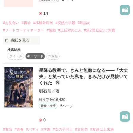
傷つくのが怖い･･･。

それどころかあたしが学校では変装してるのまでバレちゃっ
14
一人になるのがいやだ･･･。

て……‼

#お見合い
#再会
#移植外科医
#突然の求婚
#理詰め
#フードコーディネーター
#衝動
#正反対の二人
#第2回1話だけ大賞
幹部  棗 勇太 （なつめ ゆうた）

表紙を見る
      郁斗お願いどうにかしてーーー!!!

検索結果
幹部  桐谷 零 （きりや れい）

もう二度と恋なんか

タイトル
キーワード
作家名
できる訳ないんだから･･･。

フードコーディネーターの紗保は

幹部  桐谷 守 （きりや まもる）

見合い相手だった外科医の氷室と

星降る教室で、きみと無敵になる――「大丈
仕事を通じて再会する

+ﾟ*｡:ﾟ+ﾟ*｡:ﾟ+ﾟ*｡:ﾟ+ﾟ*｡:ﾟ+ﾟ*｡:ﾟ+ﾟ*｡:ﾟ+ﾟ*

夫」と笑っていた私を、きみだけが見抜いて
くれた
完
冷徹で理詰めな彼とは衝突ばかり

副総長  吉留 隆琦 （よしとめ りゅうき）

ﾋﾄｦ"ｽｷ"ﾆﾅﾙﾉｶﾞｺﾜｶｯﾀ･･･。

作品を読む
明石竜
／著
けれど、

               最強の陰陽師の末裔

彼の医師としての真っすぐな言葉は

           高階華鈴(タカシナ  カリン)

総文字数/16,430
紗保の中の価値観を少しずつ変えていく

                            ×

5ページ
青春・友情
            華鈴の双子の兄で陰陽師

♢　♢　♢

           高階郁斗(タカシナ イクト)

0
                            ×

そんなあたしを変えたヒーロー。

差し入れに添えた一枚のメモが

       表 爽やか裏 俺様なイケメン男子

#友情
#青春
#バディ
#学園
#女の子同士
#文化祭
#友達以上未満
氷室の心に、静かな波紋を落とす

        五十嵐涼哉(イガラシ  リョウヤ)
