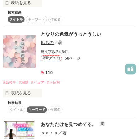
表紙を見る
復刻！夏の野いちごビギナーズ応援コンテスト～中・長編チ
ャレンジ！～
検索結果
あなたはね底にいる妖精

まさか、こんなことになるなんて。

タイトル
キーワード
作家名
500文字の不気味なテスト、募集中。
200文字でゾッ！こわい短編コンテスト
癒えない傷を抱えて倒れてるの。

となりの色気がうっとうしい
*・。*゜・。・o゜・。*゜・。・o*゜・。

スターツ出版小説投稿サイト合同企画「1話からの長編大
凩ちの
／著
賞」野いちご！会場
綺麗な妖精なのに、底にいるせいで誰も気づけない。

月本 美乃里（ﾂｷﾓﾄ ﾐﾉﾘ）

総文字数/34,641
目立つことが苦手な美少女

58ページ
恋愛(ピュア)
その他の条件
動画あり
コミックあり
×

110
水牧 果歩（ﾐｽﾞﾏｷ  ｶﾎ）

#高校生
#溺愛
#ピュア
#正反対
誰かが言った

学校一のチャラモテ男子

表紙を見る
それくらい女の争いは醜い。

検索結果
*゜・*・。*゜・。・o゜・。*゜・。・o*

タイトル
キーワード
作家名
「おはよう、月雨ちゃん。学校、一緒に行こう？」

無理無理無理無理絶対イヤ。

あなただけを見つめてる。
完
ｓａｒａ
／著
なぜ。

『 あなたには関係ないでしょ、消えて』
