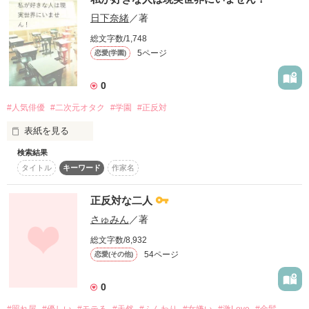
日下奈緒
／著
男子寮で同じ部屋になった

ふわふわ系男子、白川遥斗くんと

総文字数/1,748
外見不良系男子、菅田莉久くんの

No.1 暴走族  黄竜 （こうりゅう）

5ページ
果たして地味っ子とイケメンの正反対な双子は秘密を守れるの
恋愛(学園)
可愛い恋モノガタリ。

でしょうか⁇

0
お読みくださり反応も

#人気俳優
#二次元オタク
#学園
#正反対
ありがとうございます！

幹部  後藤 成海 （ごとう なるみ）

書く励みとなっております🙇‍♀️🙏

表紙を見る
ﾟ*｡:ﾟ .ﾟ*｡:ﾟ .ﾟ*｡:ﾟ .ﾟ*｡:ﾟ .ﾟ*｡:ﾟ

検索結果
幹部  仲良 昴 （なかい すばる）

相沢　恵里　18歳

タイトル
キーワード
作家名
ショートショートで書いていたお話を

ドキアイの橘海渡のファン

コンテスト用に大幅加筆修正し

幹部  棗 祐亮 （なつめ ゆうすけ）

現実男子に恋したことない

正反対な二人
短編にしましたバージョンです。

2次元オタク

（ショートショートも

作品を読む
さゅみん
／著
そのまま残してあります。表紙同じ）

×

総文字数/8,932
54ページ
恋愛(その他)
副総長  柳瀬 後宇多 （やなせ こうた）

宇佐美　誠　20歳

2026年6月

遥斗視点を追加いたしました！
0
人気俳優

ロケで恵里の学校を訪れる
