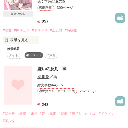
総文字数/119,729
詳しく検索
300ページ
恋愛(学園)
書籍化作品
検索対象
957
タイトル
キーワード
作家名
表紙コメント
#溺愛
#胸キュン
#ドキドキ
#正反対
#高校生
あらすじ
表紙を見る
ジャンル
検索結果
タイトル
キーワード
作家名
チャラチャラした男の子は苦手

感想
嫌いの反対
完
結川愁
／著
絶対に関わらない。

ステータス
全て
完結
更新中
総文字数/64,715
252ページ
作品の長さ
恋愛(キケン・ダーク・不良)
長編
中編
短編
そう思っていたのに───。

作品の長さについて
243
なぜか学校のミス候補に選ばれてしまって？！

#暴走族
#幹部
#総長
#姫
#元姫
#現姫
#裏切り
#いじめ
#イケメン
コンテスト
#美少女
超短編で謎をしかけろ！100文字ミステリーコンテスト
「優勝目指して頑張ろうね、美乃里ちゃん」
