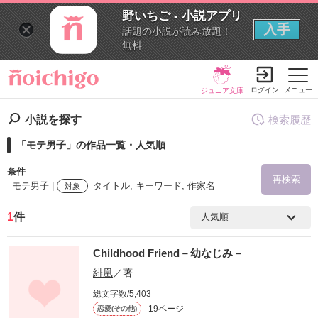
野いちご - 小説アプリ
入手
話題の小説が読み放題！
無料
ログイン
メニュー
ジュニア文庫
小説を探す
検索履歴
「モテ男子」の作品一覧・人気順
条件
再検索
モテ男子 |
タイトル, キーワード, 作家名
対象
1
件
検索ワード
Childhood Friend－幼なじみ－
を含む
緋凰
／著
総文字数/5,403
を除く
19ページ
恋愛(その他)