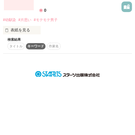
詳しく検索
0
検索対象
#幼馴染
#片思い
#モテモテ男子
タイトル
キーワード
作家名
表紙コメント
表紙を見る
あらすじ
検索結果
タイトル
キーワード
作家名
　幼いころ芽吹いた小さな恋心――

ジャンル
　Childhood Friend

感想
  そう、わたし達は幼なじみ

ステータス
全て
完結
更新中
　　遠いけれど特別な関係――

作品の長さ
長編
中編
短編
作品の長さについて
　☆簡単story紹介☆

　このお話は、

コンテスト
　モテモテ幼なじみに

超短編で謎をしかけろ！100文字ミステリーコンテスト
　片思いする女の子が、
