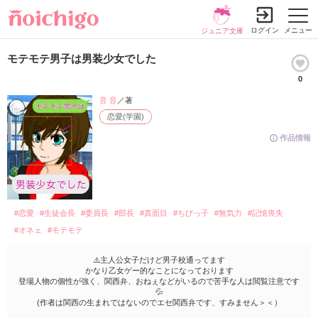
ログイン
メニュー
ジュニア文庫
モテモテ男子は男装少女でした
0
音 音
／著
恋愛(学園)
作品情報
#恋愛
#生徒会長
#委員長
#部長
#真面目
#ちびっ子
#無気力
#記憶喪失
#オネェ
#モテモテ
⚠️主人公女子だけど男子校通ってます
かなり乙女ゲー的なことになっております
登場人物の個性が強く、関西弁、おねぇなどがいるので苦手な人は閲覧注意です
💦
(作者は関西の生まれではないのでエセ関西弁です、すみません＞＜）