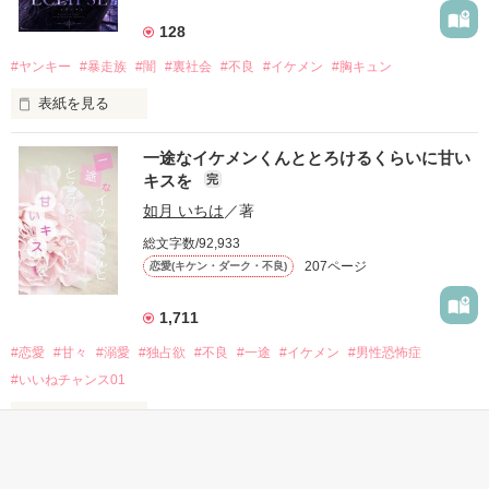
もう会うことはないと思っていたのに、

高校生になって再会した彼は、隣の学校で”王子様”と呼ばれる
128
人気者になっていた。

#ヤンキー
#暴走族
#闇
#裏社会
#不良
#イケメン
#胸キュン
表紙を見る
他の女の子には冷たいのに

私にだけ昔と変わらない笑顔を向けてくる。

表紙画像はAIです
一途なイケメンくんととろけるくらいに甘い
キスを
完
「澪ちゃん。」

如月 いちは
／著
作品を読む
それは止まっていた恋が再び動き始める合図──。

総文字数/92,933
207ページ
恋愛(キケン・ダーク・不良)
✨.ﾟ･*..☆.｡.:*✨.☆.｡.:. *:ﾟ✨.ﾟ･*..☆.｡.:*✨

1,711
人見知りだけど優しい無自覚だけどモテる

#恋愛
#甘々
#溺愛
#独占欲
#不良
#一途
#イケメン
#男性恐怖症
冴木澪-SaekiMio

#いいねチャンス01
×

表紙を見る
基本女子に冷たいのに澪にはわんこ男子になる

篠宮光-ShinomiyaHikaru
