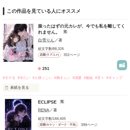
この作品を見ている人にオススメ
振ったはずの元カレが、今でも私を離してく
れません。
完
白雪りん
／著
総文字数/88,326
352ページ
恋愛(ラブコメ)
251
#モテる
#冷たい
#人懐っこい
#胸キュン
#溺愛
#嫉妬
#甘々
#ギャップ
表紙を見る
ECLIPSE
完
「好きだったから、別れを選んだ。」

RENA
／著
モテる人を好きになるのが怖かった。

総文字数/166,405
だから私は、中学時代に大好きだった彼を自分から振った。

399ページ
恋愛(キケン・ダーク・不良)