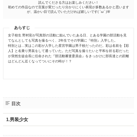
読んでくださる方はお楽しみください！
初めての作品なので言葉が変だったり分かりにくい表現が多数あるかと思います
が、温かい目で読んでいただければ嬉しいです( ´ω` )🌸
あらすじ
女子校生 野村彩が写真部の活動に励んでいたある日、とある学園の部活動を見
てなんとしても写真を撮るべく、2年生でその学園に『特別』入学した。
特別とは…実はこの彩が入学した星宮学園は男子校だったのだ。彩は名前を【彩
人】と名乗り男装をして通っていた。ただ写真を撮りたいと平和を祈る彩だった
が突然生徒会長に任命された『部活動審査委員会』をきっかけに部長達との距離
はどんどん近くなってついにその時が！？
目次
1.男装少女