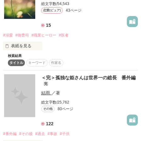
総文字数/54,543
「教えて？　いろんなこと…もっと」

43ページ
恋愛(ピュア)
また『神様修行』シリーズの世界が書けて楽しかったです！

「じゃあ…いただこうか」

15
※レビュー御礼

#溺愛
#御曹司
#職業ヒーロー
#医者
でも遠距離恋愛は

表紙を見る
不安も寂しさも誘惑もいっぱいで

検索結果
千紗と涼のその後のお話しです。

作品を読む
タイトル
キーワード
作家名
2人の幸せな時間をお届けしたくて書いてみました。
☆;+;｡･ﾟ･｡;+;☆

＜完＞孤独な姫さんは世界一の総長 番外編
完
眞緒＆ハル兄

作品を読む
結雨.
／著
『幼なじみの甘い××。』

＜続編＞

総文字数/25,762
80ページ
その他
☆;+;｡･ﾟ･｡;+;☆

122
#番外編
#その後
#過去
#事故
#子供
「余計なこと考えないで、
