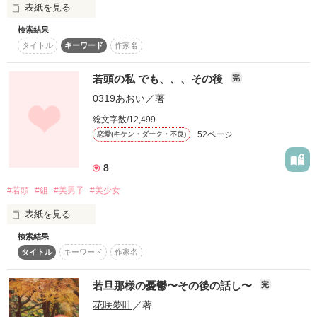
オレにだけ集中しろ」

表紙を見る
検索結果
~番外編~

★☆★

タイトル
キーワード
作家名
若頭の私 でも、、、その後
完
『レンタルな関係。』

佐景　紀優-sakage kiyu-

唯衣＆流川＆オネエ

0319あおい
／著
総文字数/12,499
52ページ
恋愛(キケン・ダーク・不良)
「・・ッ・・血・・」

作品を読む
8
　　　　×

#若頭
#組
#美男子
#美少女
表紙を見る
佐景　紗奈恵-sakage sanae-

検索結果
                                          『若頭の私     でも、、、』の続編で
タイトル
キーワード
作家名
す！！

「ごめんな紀優。巻き込んで。私が悪い。」

                                                                      香久山&優

若旦那様の憂鬱〜その後の話し〜
完
花咲夢叶
／著
                                                                      百合&夏目

　　　　×
