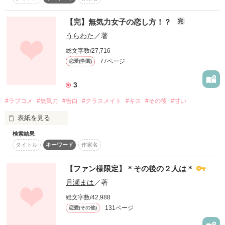
作品を読む
す！

「可愛いですねぇ。」

【完】無気力女子の恋し方！？
完
公開は4000人になった時からにしようと思っていますので、楽
うらわた
／著
しみにお待ちくださいね。

「僕だけ見てて。」 

総文字数/27,716
77ページ
恋愛(学園)
「僕、千夏大好き！！」

作品を読む
3
#ラブコメ
#無気力
#告白
#クラスメイト
#キス
#その後
#甘い
「絶対に幸せにする。」

表紙を見る
検索結果
無気力鈍感女子

タイトル
キーワード
作家名
渡辺 雪 (17)

【ファン様限定】＊その後の２人は＊
×

月瀬まは
／著
隣の席のクラスメイト

捨てられたあの日から、物語は始まっていた。

総文字数/42,988
131ページ
恋愛(その他)
和田 駆 (17)
