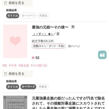
相変わらず花の溺愛が止まらない柊生と、

表紙を見る
頑張り屋の花。

検索結果
生活力ゼロ・コミュ力花丸・営業事務

結婚とは何か、夫婦とは何か。

タイトル
キーワード
作家名
立花 美颯(29)

また、その後・頂いたリクエストを主に書いています！

✕

その先の幸せとは…？

生活力オカン・高圧的な鬼同期・営業

最強の元姫〜その後〜
完
長谷川 紫月(30)

♪デビューありがとうございます♪

（＞∀＜）★♪
／著
総文字数/16,135
     na28na様　★5 

さほど仲良くもない同じ部署の同期がある日、隣の部屋に引っ
30ページ
今後の励みになります。ありがとうございました。
恋愛(キケン・ダーク・不良)
越してきた？

いい機会だから、パワハラを矯正してやろうと思ったら、

琉稀♪様

52
逆に生活力の無さを怒られて掃除させられた？

お前は私のなんなんだ！！
作品を読む
#組
#子供
#暴走族
#その後の話
yvvc様

表紙を見る
Ranri様

作品を読む
検索結果
        どうも（>∀<)★♪です

коИаУцкi様

タイトル
キーワード
作家名
       初作品『最強の元姫』の

      その後の生活について書いてみました

Ranri様

         美麗と遼の夫婦生活等々

元最強暴走族の姫だったんですが汚名で除名
     黒桜のみんなのその後を書きました

されて、その後敵対暴走族にスカウトされて
ラブラブどっきゅん様

そしたら暴走族の皆に溺愛されてるんですけ