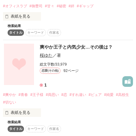
「あー、だるい。」

#オフィスラブ
#御曹司
#甘々
#秘密
#絆
#ギャップ
表紙を見る
リクエストがあれば、随時更新しています。

検索結果
進藤　楓（１９）

タイトル
キーワード
作家名
「だるいなら俺らの暴走族に入るか？」

×

「悪夢に隠れたもの 友希side」更新しました。

爽やか王子と内気少女…その後は？
ぜひ、ご覧下さい！

宮本　拓哉（２８）

※作者希望により書かせていただきました

桜ゆた
／著
※公開範囲に含まれていなかったこと、申し訳ございませんで
高卒の楓が、

総文字数/33,979
した。

独り言を言ってから私の人生が変わった。

92ページ
恋愛(その他)
大企業の宮本コーポレーションに

1
就職が決まった。

仲間に裏切られた。

#爽やか
#青春
#王子様
#両思い
#恋
#すれ違い
#ピュア
#純愛
#高校生
なぜ高卒の楓が、

作品を読む
#切ない
片平   千夏

こんな大企業に就職できたか・・

表紙を見る
×

それは、

検索結果
タイトル
キーワード
作家名
零回の敵対の雷閃

御曹司
