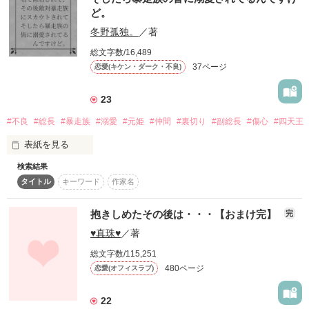
蕾兎様

ど。
     美麗と遼  由莉花と蓮斗  澪と颯太

冬野孤独。
／著
上杉彩様

   この3組の子供なども登場しちゃうかも!?

総文字数/16,489
感想・レビュー有難うございます！！

37ページ
恋愛(キケン・ダーク・不良)
   誤字脱字等ありましたら誠に申し訳ございませんが

        教えていただけたら嬉しいです

            お願いします┏○ﾍﾟｺｯ

23
読者数100人突破！

#不良
#総長
#暴走族
#溺愛
#元姫
#仲間
#裏切り
#副総長
#傷心
#四天王
             ではではご覧ください

読者数700人突破！

表紙を見る
              \(❁´∀`❁)ﾉﾄﾞｰｰｿﾞ
検索結果
私は、暴走族界最強の零回の“元”姫でした。

読者数1000人突破！

タイトル
キーワード
作家名
作品を読む
抱きしめたその後は・・・【おまけ完】
完
※リクエスト、レビュー、感想ありがとうございます。しっか
りと拝見させていただきます。リクエストお待ちしておりま
♥真珠♥
／著
尚、現在は別の街で“管理人”と名乗り喧嘩をしています。

す。

総文字数/115,251
480ページ
恋愛(オフィスラブ)
恋愛(純愛)→その他に変更

22