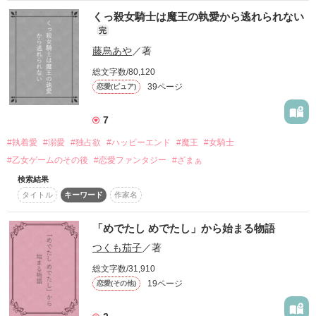
総長

段々に自分へ自信を持ててきた、

くっ殺女騎士は魔王の執愛から逃れられない
宮本　拓哉の

若村   空廉

完
新垣 香(にいがき かおり)

一言からすべては始まった

藤烏あや
／著
×

総文字数/80,120
副総長

夢のような一時をあなたに・・・

39ページ
恋愛(ピュア)
中栄  怜央

皆から人気者の爽やか王子、

×

7
永井 裕介(ながい ゆうすけ)

読者数2000人超え

#執着愛
#溺愛
#独占欲
#ハッピーエンド
#魔王
#女騎士
四天王

驚きです＼(◎o◎)／！

西宮姫華

#乙女ゲームのその後
#恋愛ファンタジー
#ざまぁ
ありがとうございます。

<(_ _)>

検索結果
×

タイトル
キーワード
作家名
レビューthank you

四天王

蓮条様・結彩子様

青波  修

やっと想いが伝わり、付き合う事になった二人…

「めでたし めでたし」から始まる物語
MARYO様・藤ウ゛ィッツ様・SERA様

つくも茄子
／著
×

ベリーズカフェランクイン

総文字数/31,910
野いちごランクイン

四天王

19ページ
恋愛(その他)
白崎  真白

ありがとうございます!(^^)!
でも………
