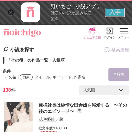
野いちご - 小説アプリ
入手
話題の小説が読み放題！
無料
ログイン
メニュー
ジュニア文庫
小説を探す
検索履歴
「その後」の作品一覧・人気順
条件
再検索
その後 |
タイトル, キーワード, 作家名
対象
138
件
検索ワード
俺様社長は純情な田舎娘を溺愛する 〜その
を含む
後のエピソード〜
完
花咲夢叶
／著
を除く
総文字数/143,130