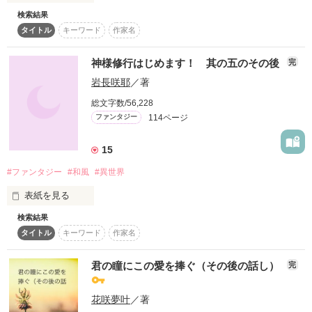
一緒に居るだけじゃ守れない。

検索結果
復刻！夏の野いちごビギナーズ応援コンテスト～中・長編チ
ャレンジ！～
タイトル
キーワード
作家名
もっと触れたい

夫婦の在り方とは、家族とは何か？

500文字の不気味なテスト、募集中。
もっとキスしたい

神様修行はじめます！ 其の五のその後
悩みながら、助け合いながらいろいろな困難を乗り越えて、ま
完
200文字でゾッ！こわい短編コンテスト
た一つ強い絆で結ばれます。

岩長咲耶
／著
スターツ出版小説投稿サイト合同企画「1話からの長編大
賞」野いちご！会場
総文字数/56,228
「たぶんオレも…お前と同じ気持ち」

♪レビューありがとうございます♪

114ページ
ファンタジー
その他の条件
動画あり
コミックあり
「…え？」

⭐︎ありんこ様

15
⭐︎さとみっち様

「…しようか？」

⭐︎スズママ様

#ファンタジー
#和風
#異世界
⭐︎きりちょんぺ様

表紙を見る
ご感想嬉しいです。励みになります。
初めては全部

検索結果
タイトル通り、其の五のその後のストーリーです。

タイトル
キーワード
作家名
幼なじみなｶﾃｷｮから、

作品を読む
しま子が、あれからどうなったのかを書きました。

君の瞳にこの愛を捧ぐ（その後の話し）
完
恋人になってくれたあなたと。

花咲夢叶
／著
よろしければお読みください！
