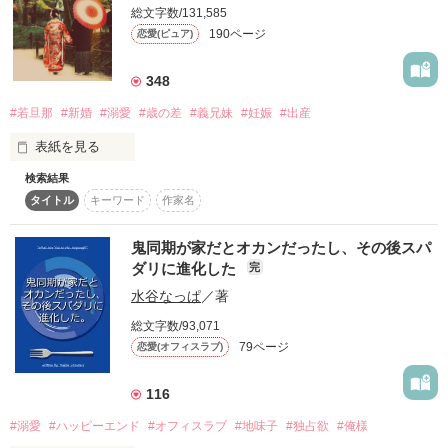
総文字数/131,585
                                                                 の作品です。
190ページ
恋愛(ピュア)
水無月　光流-minazuki hikaru-

348
作品を読む
#若旦那
#新婚
#溺愛
#歳の差
#義兄妹
#妊娠
#出産
「・・悠、まさか。」

表紙を見る
検索結果
タイトル
キーワード
作家名
温泉街の老舗旅館『一橋旅館』

　　　　×

若旦那　一橋　柊生

　　　（ひとつばし　しゅうせい）30歳

鬼同期が家だとオカンだったし、その後スパ
勝海　悠-katumi yuu-

ダリに進化した
完
義妹　　一橋　花

水谷なっぱ
／著
　　　（ひとつばし　はな）23歳

総文字数/93,071
『若旦那様の憂鬱』から三年後のお話し。

79ページ
恋愛(オフィスラブ)
「徹、何のつもりだ」

夢だった保育士として働き始めた花と、

新たにコンサルティング会社を設立して社長として働き始めた
116
柊生は、忙しい毎日を送っていた。

#溺愛
#ハッピーエンド
#オフィスラブ
#地味子
#独占欲
#俺様
本編で書けなかったので4人の関係を書きたいと思います。
