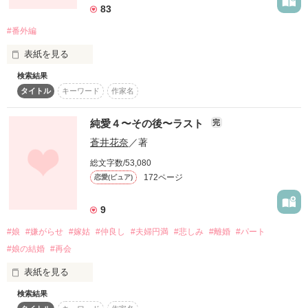
83
元『最強総長は、不良少女を溺愛する。』

#番外編
☆.。.:*・°☆.。.:*・°☆.。.:*・°☆.。.:*

表紙を見る
※

ー 和田ー。あんたかっこいい方なんだね。

検索結果
本作品には、未成年の暴力シーンがありますが、法律違反です
タイトル
キーワード
作家名
ので絶対に真似しないでください。
(地味にって言われてるケド 笑 )

ファン様限定の番外編集

純愛４〜その後〜ラスト
完
作品を読む
ーおまえは、可愛いよ。

蒼井花奈
／著
本編のその後の物語

総文字数/53,080
(だから少しくらい警戒心もてよ！ )

172ページ
恋愛(ピュア)
・イジワルな君に恋しました。

陽菜

9
翼

大希

#娘
#嫌がらせ
#嫁姑
#仲良し
#夫婦円満
#悲しみ
#離婚
#パート
（文庫の続編の続編）

ー俺の事好き？

#娘の結婚
#再会
ー俺達……やっぱりダメなのかな。

表紙を見る
・だから、俺にしとけよ。

伊都

検索結果