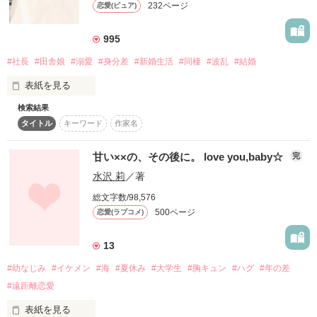
232ページ
恋愛(ピュア)
詳しく検索
検索対象
995
タイトル
キーワード
作家名
表紙コメント
#社長
#田舎娘
#溺愛
#身分差
#新婚生活
#同棲
#波乱
#結婚
あらすじ
表紙を見る
検索結果
「俺様社長は純情な田舎娘を溺愛する。」

ジャンル
タイトル
キーワード
作家名
の続編になります。

みかん農家の娘　堀井（間宮）果穂（25歳）

甘い××の、その後に。 love you,baby☆
完
感想
水沢 莉
／著
pertica cafe 

　　　代表取締役社長　

ステータス
全て
完結
更新中
総文字数/98,576
　　　堀井　翔（ホリイ　カケル）（30歳）

500ページ
恋愛(ラブコメ)
作品の長さ
長編
中編
短編
運命的な出会いから半年、

13
ついに2人は入籍をしたその後のエピソード。

作品の長さについて
#幼なじみ
#イケメン
#海
#夏休み
#大学生
#胸キュン
#ハグ
#年の差
夫婦になってもまだまだ、難ありの2人の生活。

#遠距離恋愛
コンテスト
好きだけじゃ一緒にいられない。

表紙を見る
超短編で謎をしかけろ！100文字ミステリーコンテスト