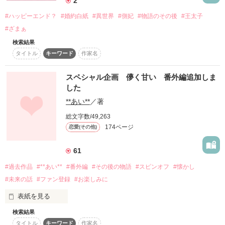
2
×

#ハッピーエンド？
#婚約白紙
#異世界
#側妃
#物語のその後
#王太子
作品を読む
四天王

付き合う事は楽しい事ばかりじゃなかった……

#ざまぁ
黒瀬   シアン

検索結果
タイトル
キーワード
作家名
「千夏は、今日から雷閃の姫だ！！」

スペシャル企画 儚く甘い 番外編追加しま
した
**あい**
／著
こちらは「爽やか王子と内気少女」の続編となります。

この宣言をされて以降、元仲間だった奴らの文句がうるさいで
総文字数/49,263
す。

174ページ
恋愛(その他)
そちらを読んでから、こちらをお読みください。

61
#過去作品
#**あい**
#番外編
#その後の物語
#スピンオフ
#懐かし
そんな中、仲間達の溺愛が止まらない。

#未来の話
#ファン登録
#お楽しみに
表紙を見る
検索結果
ファン登録4000人記念として、今までの過去作品のスピンオフ
「そんなヤツ忘れろ。」

タイトル
キーワード
作家名
や番外編、その後の物語などを載せていきたいたいと思いま