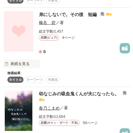
タイトル
キーワード
作家名
ー和田、私……。

・超人気アイドルは、無自覚女子を溺愛中。

　純愛シリーズ4作目

弟にしないで。その後 短編
雪乃

完
榛名 碧
／著
・最強クール男子は、本当はずっと溺愛中！？

甘いはずが、甘くない？

陽介＆麻衣　結婚して子供が生まれた

さえ

総文字数/1,457
でもやっぱり甘い？

4ページ
恋愛(ピュア)
随時追加予定です。

しかし嫁姑問題発生！！！

0
スローテンポの

2人の学園＆思春期（笑）ラブコメ。

はやくも離婚の危機

表紙を見る
検索結果
作品を読む
最後の恒例、その後は

タイトル
キーワード
作家名
弟にしないで。

エアラブver.となってます♡

そして20年後

桃奈×れいちゃんのその後のお話。

幼なじみの吸血鬼くんが夫になったら。
完
さて、どうぞ。

春乃こまめ
／著
娘の結婚相手に現れたのは・・・

ほんの少しだけですが、未来のお話です。
☆.。.:*・°☆.。.:*・°☆.。.:*・°☆.。.:*

総文字数/12,604
50ページ
恋愛(キケン・ダーク・不良)
驚きの最終章

作品を読む