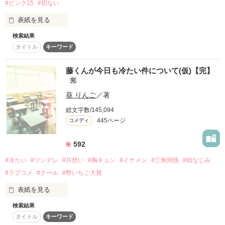
#ピンク15
#切ない
友情と恋心。

「残念ながら優衣は、

彼氏とラブラブだよ」

同居早々、危険度が高すぎて、

表紙を見る
どちらかを選ぶなんて想像できなくて、

「知ってる」

検索結果
それぞれの想いが交差していく。

タイトル
キーワード
「ぜんぜん足んない。

⚠︎完璧王子の裏側には要注意⚠︎

明日からは上に乗っかって起こしてよ」

私の弟は親から愛され、学校の先生からは信頼され、生徒には
……嘘つき。

人気者の完璧な男の子。

藤くんが今日も冷たい件について(仮)【完】
完
じゃあ何で、そんな切ない顔するの？

──意地悪で、

それにひきかえ私は親に愛されず空気扱いされ、生徒にバカに
♡┈┈┈┈┈┈┈┈┈┈┈┈┈┈┈┈┈┈┈┈┈┈┈┈┈┈♡

葵 りんご
／著
されている。

総文字数/145,094
「その方がもっと深いキス出来る。

それは私が地味で勉強も運動もできないから？

445ページ
週２回、

コメディ
その先も全部したい」

あたしは彼に甘い甘いお菓子を作る。

少しは私のことを見てよ…‥…………………。

高校二年生の終業式の日。

※この物語はフィクションです。実在の人物、団体とは一切関
592
係ありません

振り向いてくれますようにと、

──欲張りで、

なんて言うと思った？

幸せそうに笑う親友は、

暴力、未成年での喫煙、飲酒は法律で禁止されています。

願いを込めて。

#冷たい
#ツンデレ
#片想い
#胸キュン
#イケメン
#三角関係
#幼なじみ
春の日差しがよく似合う子だった。

私には仲間がいればいい。

#ラブコメ
#クール
#野いちご大賞
「毎晩どうやって甘やかしてやろうか

最初からわかっていた。

表紙を見る
考え尽くしてる」

そんな私の生活覗いていかない？

あなたには敵わないって。

検索結果
2013年8月1日～2014年5月20日

＊2025.2.6.完＊

「口移しとか言うくせに、

タイトル
キーワード
──ときどき極上に甘い

それでも。
