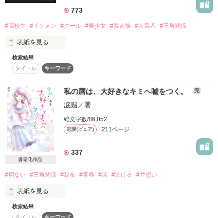
＊special thanks＊

「っうるさい！俺の近くに寄ってくんな」

＊＊＊

773
クールすぎるくらいがちょうどいいんだって。

毎日のように告白を受ける、人気者クール男子　

ひい。さま、かなさま

#高校生
#イケメン
#クール
#美少女
#暴走族
#人気者
#三角関係
「結婚するなら俺にして？」

柏木湊

Yuu*さま、実沙季さま

- Kashiwagi Minato -

мｉｕさま、藤宮 彩恋さま

表紙を見る
2020.11.14~公開/完結

柊 茉奈さま、桜庭成菜さま

どんなに冷たくされても

正直、わたしにはよく分からないけど…。

検索結果
人気者で学校1、2を争うイケメンである上原

Ｍｉｌｋｙさま、榊あおいさま

誤字脱字、修正中

親友だから、応援したい。

タイトル
キーワード
(ちなみに親友の彼氏)

癒月華さま

Rin Kotonoha

親友だから、負けたくない。

素敵なレビューを

私は藤くんが大好きなんです。

私の唇は、大好きなキミへ嘘をつく。
完
ありがとうございました(*^^*)
「……え、今日からうちに来るのって、折田さん？」

春風みたいに優しくて、

涙鳴
／著
桜みたいに儚い、

ただし…………

総文字数/86,052
青春三角関係ストーリー。

作品を読む
211ページ
恋愛(ピュア)
作品を読む
読者数378名100万PV突破(2015.05.12)

読者数668名200万PV突破(2015.06.18) 

337
読者数819名300万PV突破(2015.07.30)

ちょっとこれは、

書籍化作品
読者数960名400万PV突破(2015.09.06)

大変残念なイケメンである。

読者数1104名500万PV突破(2015.11.09)

#切ない
#三角関係
#親友
#青春
#涙
#泣ける
#片想い
読者数1280名600万PV突破(2016.02.22)

放っておくには大きすぎる問題かもしれません…。

表紙を見る
読者数1434名700万PV突破(2016.04.20) 

読者数1585名800万PV突破(2016.09.27)

検索結果
✼••┈┈••✼••┈┈••✼••┈┈••✼••┈┈••✼

読者数1799名900万PV突破(2016.12.31)

作品を読む
タイトル
キーワード