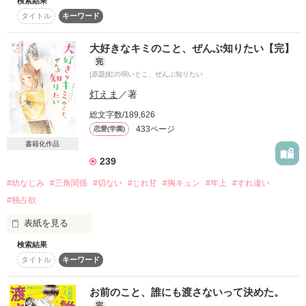
検索結果
◇

「俺以外の男に触らせたの？」

・

タイトル
キーワード
◇

そんな彼の裏を知ってしまい、私の高校生活が狂わされる。

- ワケあり純情ガール -

「……俺のものにしたいよ」

大好きなキミのこと、ぜんぶ知りたい【完】
久住 花乃

完
Kano Kuzumi

[原題]虹の弱いとこ、ぜんぶ知りたい
『──冗談でもいいし、

至って平穏に

×

アイツの代わりでもいーよ』

灯えま
／著
めちゃくちゃわたしに執着してくる…！

総文字数/189,626
本当の彼は暴走族の総長であり、完璧な人だった………。

- 爽やかイケメン(仮) -

433ページ
恋愛(学園)
なんの変哲もない

佐和 侑吏

書籍化作品
きみの本心を、何も知らない。

Yūri Sawa

239
私が知ってるのは、

１ヶ月限定とはいえ、

#幼なじみ
#三角関係
#切ない
#じれ甘
#胸キュン
#年上
#すれ違い
不機嫌なきみのキスだけ。

そんな日常を送れるはずだった。

▼

#独占欲
心臓が持ちません……っ

ーーーーーーーーーー

表紙を見る
検索結果
「楓夕のこと好きなんだけど、マジで」

作品を読む
見せかけの甘い毒に誘われて

タイトル
キーワード
私はとっくに 

「ひじりくんっ、ちょっと離れ……っ」

お前のこと、誰にも渡さないって決めた。
学校1の秀才・強気美少女

きみが仕掛けた罠に

「虹が好きなのは俺じゃないよ」

完