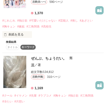
590ページ
恋愛(逆ハー)
詳しく検索
検索対象
1,370
タイトル
キーワード
作家名
表紙コメント
#じれじれ
#独占欲
#可愛いだけじゃない
#芸能人
#推し
#あざとい
#胸キュン
#嫉妬
#三角関係
#高校生
あらすじ
表紙を見る
ジャンル
検索結果
*毎日更新*

タイトル
キーワード
現在のストーリーは後半戦に突入しています

一気読み歓迎♡今からでも追いつけます！

感想
ぜんぶ、ちょうだい。
完
(！)Attention

ステータス
全て
完結
更新中
瀧
／著
この物語は、【フィクション】です。

総文字数/134,812
作品の長さ
長編
中編
短編
310ページ
恋愛(学園)
*

作品の長さについて
1,169
高校生の男女8人が、

ひと夏の共同生活で恋をする

#クール
#イケメン
#先輩
#ラブコメ
#胸キュン
#独占欲
#三角関係
コンテスト
#冷たい
#片想い
恋愛リアリティショー番組

超短編で謎をしかけろ！100文字ミステリーコンテスト