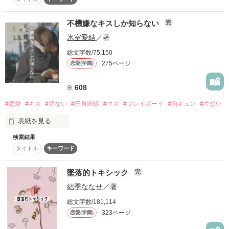
読者数1966名1000万PV突破(2017.08.17)

キミは、私の大切な親友が好き

読者数2180名 1100PV突破(2018.07.16)

- - - - - - - - - ꒰ ♡ ꒱ - - - - - - - - -

50メートル走はまさかの9秒台だし

不機嫌なキスしか知らない
完
球技も水泳も女子より下手くそ。

親友は、私の好きな人が好き

氷室愛結
／著
そして、まさかの

不  思  議  系  女  子

私がいなけれは、2人は幸せ

ジャンル別ランキング

総文字数/75,150
コメディ

275ページ
折田  凪咲

恋愛(学園)
だから、この涙も、想いも、言葉も

最高1位

ｵﾘﾀ  ﾅｷﾞｻ

全ては秘密

(2015.04.23〜10.23)

608
(2016.01.16〜02.10)

怖がりでビビり、虫が大の苦手。

✼••┈┈••✼••┈┈••✼••┈┈••✼••┈┈••✼

(2016.02.14〜05.02)

×

#恋愛
#キス
#切ない
#三角関係
#クズ
#プレイボーイ
#胸キュン
#片想い
(2016.11.01〜12.05)

(2016.12.22〜2017.01.10)

表紙を見る
｢嫌いだよ、一護なんて｣

超  ク  ー  ル  男  子

総合ランキング 

検索結果
ーー本当は、大好きだよーー

最高47位

タイトル
キーワード
榛名 聖里

(2015.04.30)

ﾊﾙﾅ ﾋｼﾞﾘ

｢あっそ、俺だって嫌いだよ、お前の事なんて｣

ネクタイを片手で緩めて、

墜落的トキシック
完
成績は必ず下から10番目以内

素敵なレビュー

不機嫌な瞳が私を捕らえる。

(最下位の経験あり)

ー傍にいて、私を見てほしいよーー

☆なゆすけ☆様

結季ななせ
／著
- - - - - - - - - ꒰ ♡ ꒱ - - - - - - - - -

てにまるりこ様

その唇が触れるたび、

総文字数/181,114
柏氏様

甘くて、くるしくて、温かくて、ずるくて。

323ページ
恋愛(学園)
キミとの距離を遠ざけて、

kurumi325様

時とともにこの想いが消えますように。

まどちゃん♔.｡.様
