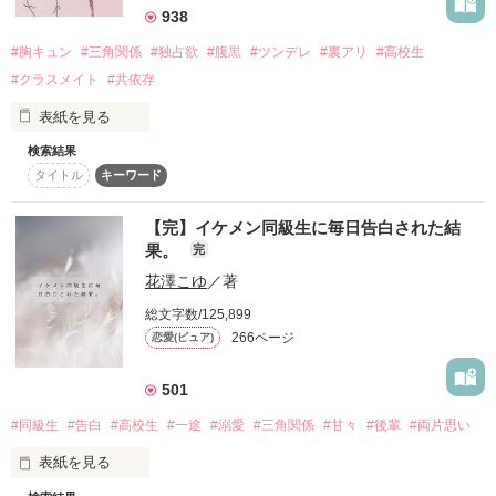
yu_ri_様

938
この嘘が、いつか真実になりますように。

瀬名☆なず様

じわりじわりと私の脳内を侵食するきみは

誰に対しても一線を引くと噂のクール男子

運動音痴でありバカでヘタレ。

#胸キュン
#三角関係
#独占欲
#腹黒
#ツンデレ
#裏アリ
#高校生
優はるな様

いつもきまって、不機嫌なキスをする。

˚°ºᵒ•♡•ᵒº°˚♢°ºᵒ•♡•ᵒº°˚♢°ºᵒ•♡•ᵒº°˚

スミレ&デイジー様

#クラスメイト
#共依存
だから今日も……

表紙を見る
話に聞いていたのとは大きく違っていて…

私の唇は、大好きなキミへ嘘をつく。

本当にありがとうございます！

◆

検索結果
.

・

タイトル
キーワード
˚°ºᵒ•♡•ᵒº°˚♢°ºᵒ•♡•ᵒº°˚♢°ºᵒ•♡•ᵒº°˚

◆

しかし、その容姿と底抜けの明るさがみんなを引きつける人気
レビューありがとうございました･*:.｡:*･♡

「早く、墜ちれば？」

start 2015.04.10

【完】イケメン同級生に毎日告白された結
「俺だけ超浮かれてる……ごめん」

者。

end  2015.07.07

藍沢　紘

果。
完
わのん♪様

Aizawa Hiro

花澤こゆ
／著
竹久祐様

そう言って不敵に笑ったきみになんて

おまけstart 2015.08.06

プレイボーイな最低クズ男

「遠慮しないで、こっちおいで」

捺聖様

絶対に恋なんかしない

おまけend  2015.08.28

総文字数/125,899
天川　奏様

×

266ページ
恋愛(ピュア)
────はずだった。

…………だと思っていた、のに。

501
内田　紗和

家だとめちゃくちゃ表情崩すし…

作品を読む
Uchida Sawa

作品を読む
#同級生
#告白
#高校生
#一途
#溺愛
#三角関係
#甘々
#後輩
#両片思い
幼なじみに片想いする普通の女の子

表紙を見る
▼
