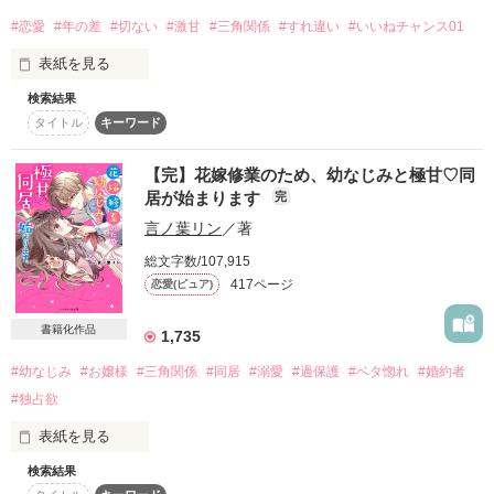
結衣葉さま/桃瀬歌恋さま/おとかさま

#恋愛
#年の差
#切ない
#激甘
#三角関係
#すれ違い
#いいねチャンス01
リョウ☆

☆榛舞紀　〚HΛLUMΛKI〛☆さま

「へえ。…でも俺、彩葉とキスしたことあるよ。2回」

ずーっと、ずーっと片思いでも、それでもいいの。

❀らん❀さま

表紙を見る
こと

検索結果
坂口 幸之助 

タイトル
キーワード
そんな時、忘れたはずの男が私の前に現れて──

17才

【完】花嫁修業のため、幼なじみと極甘♡同
作品を読む
そう、思ってたのに─────

×

居が始まります
完
「……彩葉が、俺を求めてくれるなら。

ｶﾀﾌﾞﾂ委員長

言ノ葉リン
／著
「ねぇ、柑奈」

俺のことしか考えられなくなるぐらい。沢山、甘やかしてあげ
る」

総文字数/107,915
上原 凜

417ページ
17才

恋愛(ピュア)
「言っとくけど、付き合ったからには俺以外のこと考えたら、
彼氏大好き天真爛漫少女

ただじゃおかないからね」

書籍化作品
1,735
⟡.· ┈┈┈┈┈┈┈┈┈┈⟡.·

運命の恋人を探すため

#幼なじみ
#お嬢様
#三角関係
#同居
#溺愛
#過保護
#ベタ惚れ
#婚約者
×

「あー…かわいすぎてイラつく。このまま閉じ込めようか」

正体を明かさない

#独占欲
トップアイドルと

【蓮の専属護衛】

表紙を見る
クールもどきの不器用天邪鬼彼氏

桜庭 彩葉　(18)

「これで俺が満足すると思ってんの？」

恋愛未経験

ーSakuraba Irohaー

検索結果
ｶﾀﾌﾞﾂ委員長の恋

「幼なじみじゃ、もう我慢できないから」
