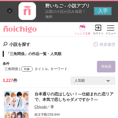
野いちご - 小説アプリ
入手
話題の小説が読み放題！
無料
ログイン
メニュー
ジュニア文庫
小説を探す
検索履歴
「三角関係」の作品一覧・人気順
条件
再検索
三角関係 |
タイトル, キーワード
対象
3,227
件
検索ワード
台本通りの恋はしない！―仕組まれた恋リア
を含む
で、本気で恋しちゃダメですか？―
Chiyuki
／著
を除く
総文字数/258,944