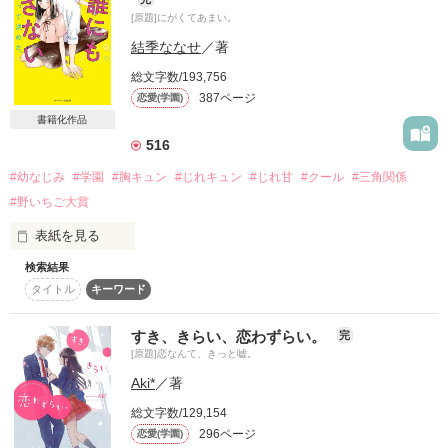
墜落しているのかもしれない

…同級生に、こんな告白をされるまでは。

[原題]にがくてあまい。
「やーだ。力づくでどかしてみて？」

小野田 真菜(おのだ まな)

結季ななせ
／著
小さい頃からずっと一緒にいるのに

総文字数/193,756
387ページ
恋愛(学園)
きみは何にも分かっていない

- - - - - - - - - ꒰ ♡ ꒱ - - - - - - - - -

- - - - -*⑅ NEWS ⑅*- - - - -

書籍化作品
×××

516
誰かこの溺愛モンスターを止めてください！

2020.03.02. 更新開始

非  鈍  感  女  子

2020.08.28. 更新終了

#幼なじみ
#学園
#胸キュン
#じれキュン
#じれ甘
#クール
#三角関係
＿＿＿＿＿＿＿＿＿＿＿＿＿＿＿

#野いちご大賞
浅桜  楓夕

表・顔だけ取り柄の残念イケメン

- - - - - - - - - ⑅ - - - - - - - - -

ｱｻｸﾗ ﾌﾕ

裏・暴走族の総長で完璧人間

表紙を見る
検索結果
.

好きなことや映画の種類

×

〖 　8/31　総合ランキング1位　〗

上原 海斗(うえはら かいと)

タイトル
キーワード
「忘れろよ、全部。むかつくから」

嫌いな天気や苦手な教科

“お砂糖系女子×ブラックコーヒー系男子”

すき、きらい、恋わずらい。
完
基  本  女  嫌  い

そんなこと、全部知ってたって

[原題]恋なんて、きっと嘘。
柊木  高嶺

感想Thanks !!꙳✴︎

Aki*
／著
本当に知りたいことは

ﾋｲﾗｷﾞ ﾀｶﾈ

ーーーーーーーーーー

大好きな幼なじみは、

総文字数/129,154
いつだって分からなかった

彩空　百々花　様

296ページ
恋愛(学園)
私にだけ、すっごく冷たいです。
