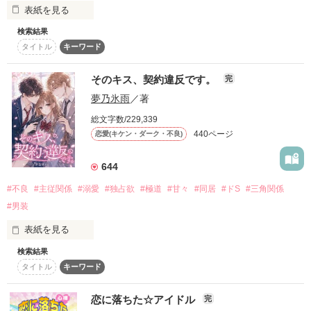
【アオハルvacation】

表紙を見る
復刻！夏の野いちごビギナーズ応援コンテスト～中・長編チ
そこに放り込まれたのは、

ャレンジ！～
検索結果
崖っぷち無名女優・香月瑠奈(17)。

タイトル
キーワード
500文字の不気味なテスト、募集中。
恋リアで知名度を上げて、起死回生！

200文字でゾッ！こわい短編コンテスト
無口、無表情、無感情。

そのキス、契約違反です。
完
この2人が最強‼ベストバディ短編コンテスト
……そう目論んだのに――

夢乃氷雨
／著
スターツ出版小説投稿サイト合同企画「1話からの長編大
「どうしたら、諦めてくれる？」

「リアリティショーのくせに、めちゃくちゃ台本ありきじゃ
総文字数/229,339
賞」野いちご！会場
ん！」

440ページ
恋愛(キケン・ダーク・不良)
その他の条件
動画あり
コミックあり
初めて聞いた先輩の声は、思ってたより低くて、優しかった。

644
あてがわれたのは、ヒロインの恋を邪魔する

【あざとい系悪女役】！？

#不良
#主従関係
#溺愛
#独占欲
#極道
#甘々
#同居
#ドS
#三角関係
#男装
「言ったでしょ？ホントの本命は瑠奈ちゃんだって」

表紙を見る
⊹  ⁺ 　﹒　 ⁺ ﹒　　⁺ 　﹒ ⊹ 　 ﹒ 　⁺ 　﹒ ⊹

台本の裏に、翻弄されて。

検索結果
タイトル
キーワード
＼先輩のことが大好きな一途な女の子／

「演技続けられなくなったの、俺のせい？」

誰にでも笑顔を向ける学園の王子様。

「っ……違うから！」

恋に落ちた☆アイドル
吉川 小鞠

完