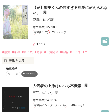
キスくらいで固まるんだ？」

「藤く〜ん」

感想ノートにコメントしてくれると嬉しいです！

わたしを「親友」だと言ってくれるから。

【完】聖里くんの甘すぎる溺愛に耐えられな
キケン・ダーク・不良 1位♚﻿

「っ……！」

「覚えておいて？ 

読者数5000人突破しました！

い。
完
わたしは今日も、

総合 2位♚﻿

いつだって押し倒したいってこと」

あなたの隣に立ちたいと思ってしまう。

花澤こゆ
／著
「……」

一言でも感想を頂けると嬉しいです。

ありがとうございます！

総文字数/122,980
本当に、

どんな時も容赦はなくて、

可笑しな箇所があっても温かく見守ってください。

あなたはずるいよ。

228ページ
恋愛(ピュア)
あたしの恋は、

甘くてしょっぱい不思議味。

まさかのランキング別最高7位！？

「ねぇ、藤く〜ん！」

1,337
作品を読む
「俺以外のこと頭ん中に入れないで」

そして総合では最高7位！？

#溺愛
#束縛
#独占欲
#同居
#三角関係
#嫉妬
#王子様
#クール
初恋＊シュガーソルト

これも、読者の皆様のおかげですm(_ _)m

表紙を見る
❀.･ﾟ❀.･ﾟ❀.*･ﾟ

──独占欲丸出し。

「……」

検索結果
2013.08.19〜 2014.05.31

タイトル
キーワード
素直でまっすぐな明るさが魅力の人気者　

鈴野陽菜 

- Suzuno Hina -

作品を読む
人気者の上原はいつも不機嫌
完
2014.10.25『初恋＊シュガーソルト 〜甘く切ない恋物語〜』の
「犯罪級に可愛いお前が悪いよね」

タイトルで文庫化（ブルーレーベル）

「ねぇねぇ〜、藤く〜ん！」

三宅 あおい
／著
榛名くんは、表情を崩さないのがいいんだって。

控えめな優しさを秘めた、隠れた高嶺の花　

2018.01.25 野いちご文庫にて文庫化

総文字数/240,374
この幼なじみは、止まってくれない

水瀬りのん 

540ページ
恋愛(キケン・ダーク・不良)
- Minase Rinon -
