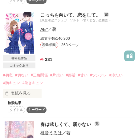
タイトル
キーワード
×

「オレ…マジで

(そっけなくても、わかり辛くても、君がいい)

*⑅ 幼なじみと甘すぎる同居が始まります ⑅*

こっちを向いて、恋をして。
完
【神楽組　若頭】

お前が好き。」

[原題]初恋＊シュガーソルト 〜甘く切ない恋物語〜
神楽 蓮　(18)

ーKagura renー

もっと、もっとって…ほしくなっちゃう。

Aki*
／著
☆ｱﾘｴﾅｲような恋あってもいいよね?☆

お隣さんの私の幼なじみは

泣いたって、喧嘩したって、傷つけられたって、貴方じゃなき
ゃダメだ。

総文字数/140,300
×

☆文庫化決定☆

「可愛い」って言うけど

363ページ
恋愛(学園)
「好き」とは言わなかった

【彩葉の元相棒】

☆４月25日発売☆

榛名 律　(20)

書籍化作品
331
ーHaruna rituー

だけどいつの間にか強引になって…

コミックあり
「先輩。キス、してください……」

☆皆さんのおかげです。ありがとうございます☆

#初恋
#切ない
#三角関係
#片想い
#部活
#甘い
#ツンデレ
#冷たい
⟡.· ┈┈┈┈┈┈┈┈┈┈⟡.·

☆感謝です☆

「俺じゃなきゃダメだって思ってよ」

#胸キュン
#泣きキュン
「…小鞠は、それだけで足りる？」

表紙を見る
※なお、こちらは原盤で、文庫の方は編集者様と一緒に作り上
げた作品で。加筆・修正し、表現方法も変えています。

過保護で、溺愛主義

検索結果
「…え？」

そんなの知らなかった

タイトル
キーワード
「今日はね、グミ作ったんだ！  

作品を読む
口移しで食べさせてあげるっ！」

このまま文庫になっていません。

「何逃げてんだよ。ちゃんと俺の目見ろ」

春は眩しくて、届かない
「こんなに独占欲さらけ出してんだから、

完
「……だから。

原盤とは違う文庫本ならではストーリーを楽しんでいただけた
いい加減気づいてくれてもいんじゃない？」

桃音うるは
／著
お前の脳内は一体どうなってんだ」

ら嬉しいです。
