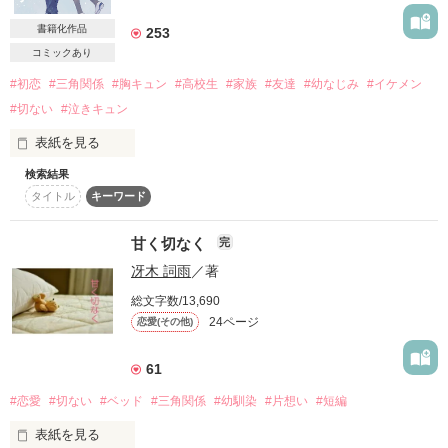
- - - - - - - - - ꒰ ♡ ꒱ - - - - - - - - -

れいぽにょ　様

作品を読む
茉莉花　様

書籍化作品
253
＿＿＿＿＿＿＿＿＿＿＿＿＿＿＿

コミックあり
＿＿*⑅♡⑅*＿＿

#初恋
#三角関係
#胸キュン
#高校生
#家族
#友達
#幼なじみ
#イケメン
#切ない
#泣きキュン
どうしようもないくらいイケメンで

『みっくんがだーいすきっ』

「手、つないでもいい？」

表紙を見る
「いつもの余裕はどこいったんだよ。」

花岡 ひまり

Himari Hanaoka

作品を読む
検索結果
彼女なんて選び放題なはずの、あいつ。

タイトル
キーワード
男なんて大嫌い。

×

いつも無邪気に笑っているのに、

だから、恋なんてしない。

甘く切なく
『おまえだけはムリ』

完
時折切なそうにする

裏の彼は口調も声のトーンも変わるし

棚橋 光希

それなのに。

冴木 詞雨
／著
そんな私、高宮 結月（たかみや ゆづき）が

Mitsuki Tanahashi

ずっと近くにいるくせに

高２で同じクラスになったのは、

総文字数/13,690
24ページ
昔から何も分かっていないのは、

恋愛(その他)
校内一のイケメン、篁 蒼空（たかむら そら）

＿＿*⑅♡⑅*＿＿

俺じゃなくておまえの方だ

「楓夕じゃなきゃ意味ないし」

61
芸能人顔負けのルックスでモテまくり、

「あれはただの女除け用。」

#恋愛
#切ない
#ベッド
#三角関係
#幼馴染
#片想い
#短編
来るもの拒まず。

いつだって、

「…その顔、やば。かわいすぎ」

みっくんの隣がいい。

表紙を見る
だけど、関係を持ったらそこで終わり。
