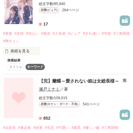
『　小 鞠 の 全 部 、 俺 に ち ょ う だ い　』

総文字数/95,940
そんな幼なじみと期間限定で

264ページ
恋愛(ピュア)
──私にだけ、甘くて強引で

同居することになりまして……

「好きなの！朝日のことが！」

17
「あー……はいはい。ごめん」

「俺の花嫁が可愛すぎて顔が緩む」

#青春
#友情
#切ない
#親友
#人気者
#ピュア
#すれ違い
#学校
#三角関係
作品を読む
「頑固なくせに………俺に押されると弱いとこも

#胸キュン
「……」

表紙を見る
すき、好き、大好き。

* 25.10.07 ~ 26.02.08 

すぐ照れて、すぐ黙って………でも本当は全部顔に出てるとこ
*⑅︎୨୧-----------------------------୨୧⑅︎*

検索結果
も

こんなに想ってるのに、

タイトル
キーワード
こんなに伝えてるのに、

溺愛主義/ベタ惚れ中

強くて責任感があって、全部1人で抱え込もうとするとこも

【完】蘭蝶～愛されない姫は女総長様～
あたしの溶けるような甘い気持ちに、

完
青葉 蓮

私たちは同じ男の子を好きになった。

君は応えてくれない。

(Ren Aoba)

瀬戸ミナミ
／著
×

作品を読む
笑った顔も、怒った顔も………全部可愛い。全部好き」

総文字数/109,015
音無 歌鈴

ねぇ、こっち見てよ。

541ページ
恋愛(キケン・ダーク・不良)
(Karin Otonashi)

あたしの隣ばっかり見ないで。

未来を決められたお嬢様/花嫁修業中

852
親友も、好きな人も大切だから。

＊ ＊ ＊

#女総長
#暴走族
#姉弟
#失恋
#可愛い
#腹黒
#優しい嘘
#三角関係
独占欲100% 。
