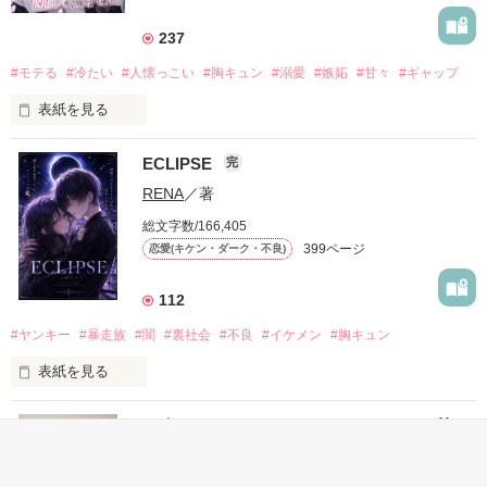
237
#モテる
#冷たい
#人懐っこい
#胸キュン
#溺愛
#嫉妬
#甘々
#ギャップ
表紙を見る
ECLIPSE
完
「好きだったから、別れを選んだ。」

RENA
／著
モテる人を好きになるのが怖かった。

総文字数/166,405
だから私は、中学時代に大好きだった彼を自分から振った。

399ページ
恋愛(キケン・ダーク・不良)
もう会うことはないと思っていたのに、

高校生になって再会した彼は、隣の学校で”王子様”と呼ばれる
112
人気者になっていた。

#ヤンキー
#暴走族
#闇
#裏社会
#不良
#イケメン
#胸キュン
表紙を見る
他の女の子には冷たいのに

私にだけ昔と変わらない笑顔を向けてくる。

表紙画像はAIです
一途なイケメンくんととろけるくらいに甘い
キスを
完
「澪ちゃん。」

如月 いちは
／著
作品を読む