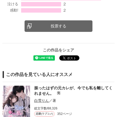
投票する
この作品をシェア
この作品を見ている人にオススメ
振ったはずの元カレが、今でも私を離してく
れません。
完
白雪りん
／著
総文字数/88,326
352ページ
恋愛(ラブコメ)