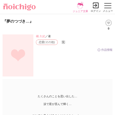
ログイン
メニュー
ジュニア文庫
『夢のつづき…』
0
橘 久妃
／著
恋愛(その他)
完
作品情報
たくさんのことを思い出した…
涙で星が歪んで輝く…