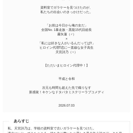
資料室でガラケーを見つけたのが、
私たちの出会いのきっかけだった。
「お前は今日から俺の女だ」
全国No. 1暴走族・黒龍15代目総長
霧矢蓮（♂）
×
「私には好きな人がいるんだってば‼︎」
ヒロイン代理⁉恋に一直線な女子高生
天宮詩乃（♀）
【ただいまヒロイン代理中！】
平成と令和
次元も時間も超えた先で織りなす
新感覚！キケンなドタバタミステリーラブコメディ
2026.07.03
あらすじ
私、天宮詩乃は、学校の資料室で古いガラケーを見つけた。