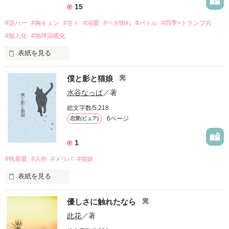
15
#逆ハー
#胸キュン
#甘々
#溺愛
#ベタ惚れ
#バトル
#四季×トランプ兵
#擬人化
#地球温暖化
表紙を見る
　“地球温暖化”

僕と影と猫娘
完
　社会問題となり世間を常に騒がせているそれが、日に日に脅
水谷なっぱ
／著
威を増している今日この頃。

総文字数/5,218
6ページ
恋愛(ピュア)
「……お待たせしました、我が主様。」

　前触れもなく春風のように現れた彼は、私にそう微笑んだ。

1
#執着愛
#人外
#メリバ
#猫娘
表紙を見る
　体が丈夫で、子供は風の子を体現しているような女子中学生

僕は、その女の子の世話をしているつもりでいた
　×

優しさに触れたなら
完
此花
／著
　地球、そして四季を守る為に生まれたイケメン守護者たち
