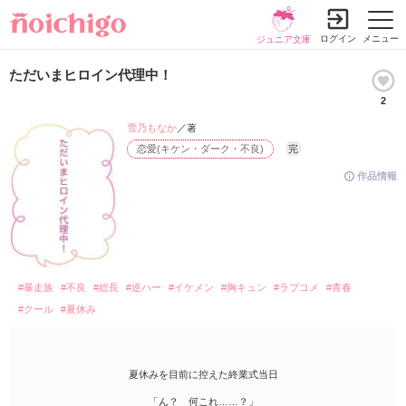
ログイン
メニュー
ジュニア文庫
ただいまヒロイン代理中！
2
雪乃もなか
／著
恋愛(キケン・ダーク・不良)
完
作品情報
#暴走族
#不良
#総長
#逆ハー
#イケメン
#胸キュン
#ラブコメ
#青春
#クール
#夏休み
夏休みを目前に控えた終業式当日
「ん？ 何これ……？」