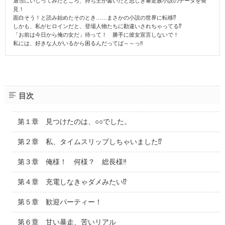
適当にいじってみたところ、持ち主が書いたと思しき暴走族小説のデータを発
見！
面白そう！と読み始めたそのとき……まさかの小説の世界に転移⁉
しかも、私がヒロインだと、登場人物たちに勘違いされちゃってる⁉
「お前は今日から俺の女だ」待って！ 勝手に彼女宣言しないで！
私には、好きな人がいるから困るんだってば～～っ‼
目次
第１章 見つけたのは、○○でした。
第２章 私、タイムスリップしちゃいました⁉
第３章 俺様！ 何様？ 総長様‼
第４章 充電しなきゃダメみたい⁉
第５章 歓迎パーティー！
第６章 甘い暴走、苦いリアル