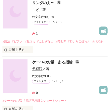
リングの力〜
完
しぎ
／著
総文字数/15,329
7ページ
ファンタジー
1
#魔法
#ピアノ
#友だち
#ふしぎな力
#異世界
#野いちごぽっぷ
#パズル
表紙を見る
ケーべのお話 ある指輪
完
元狸院
／著
ピアノをずっと習い続けているしおん。

総文字数/1,080
1ページ
ファンタジー
あるとき、転校生のみどりに連れられて、日本とはちがう世界
のエメラルド王国へ！

0
#ケーべのお話
#摩訶不思議なショートショート
「あたし、魔法使いなんだ」

「特別なんだよ、しおんちゃんは」

表紙を見る