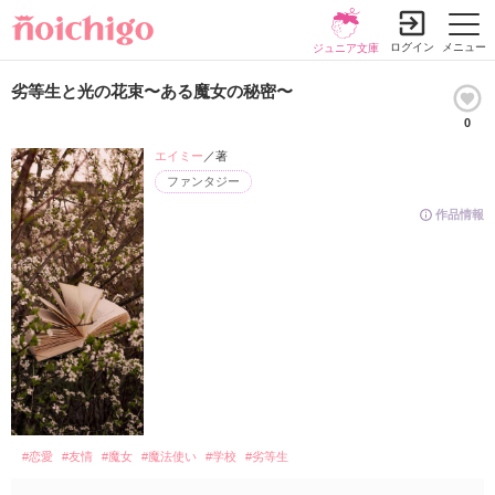
ログイン
メニュー
ジュニア文庫
劣等生と光の花束〜ある魔女の秘密〜
0
エイミー
／著
ファンタジー
作品情報
#恋愛
#友情
#魔女
#魔法使い
#学校
#劣等生