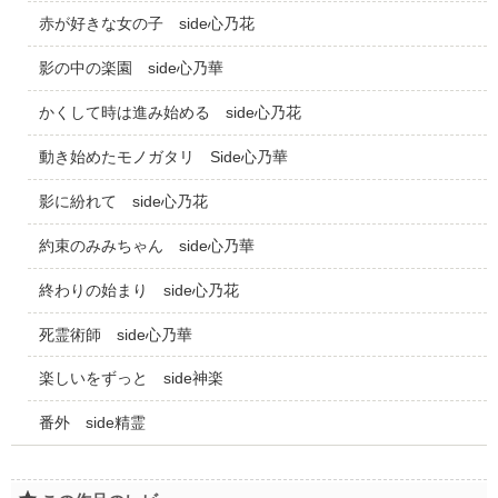
赤が好きな女の子 side心乃花
影の中の楽園 side心乃華
かくして時は進み始める side心乃花
動き始めたモノガタリ Side心乃華
影に紛れて side心乃花
約束のみみちゃん side心乃華
終わりの始まり side心乃花
死霊術師 side心乃華
楽しいをずっと side神楽
番外 side精霊