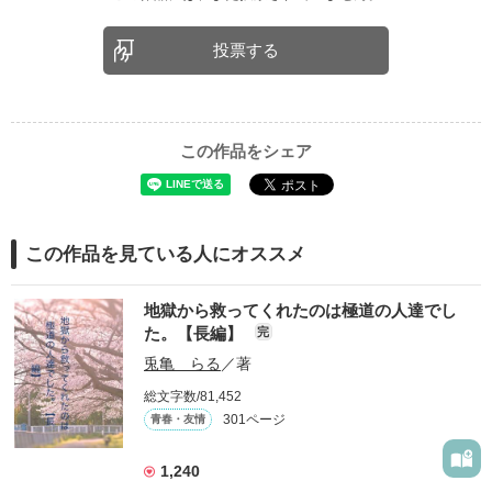
投票する
この作品をシェア
この作品を見ている人にオススメ
地獄から救ってくれたのは極道の人達でし
た。【長編】
完
兎亀 らる
／著
総文字数/81,452
301ページ
青春・友情
1,240