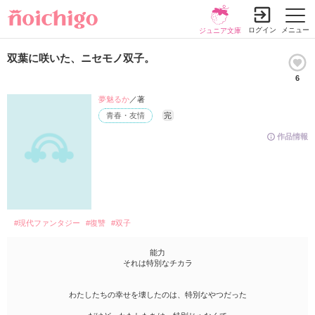
ログイン
メニュー
ジュニア文庫
双葉に咲いた、ニセモノ双子。
6
夢魅るか
／著
青春・友情
完
作品情報
#現代ファンタジー
#復讐
#双子
能力
それは特別なチカラ
わたしたちの幸せを壊したのは、特別なやつだった