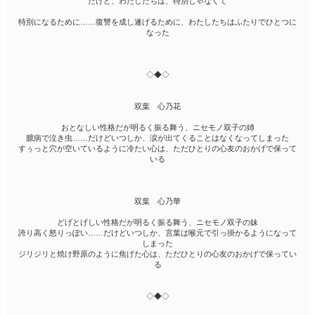
だけど、わたしたちは、特別じゃなくて
特別になるために……復讐を成し遂げるために、わたしたちはふたりでひとつに
なった
◇◆◇
双葉 心乃花
おとなしい性格だが明るく振る舞う、ニセモノ双子の姉
臆病で泣き虫……だけどいつしか、涙が出てくることはなくなってしまった
すぅっと穴が空いているように冷たい心は、ただひとりの心友のおかげで保って
いる
双葉 心乃華
どげとげしい性格だが明るく振る舞う、ニセモノ双子の妹
誇り高く怒りっぽい……だけどいつしか、言葉は喉元で引っ掛かるようになって
しまった
ジリジリと焼け野原のように焦げた心は、ただひとりの心友のおかげで保ってい
る
◇◆◇