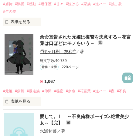
#虐待
#溺愛
#感動
#過保護
#甘々
#泣ける
#家族
#逆ハー
#独占欲
#年の差
表紙を見る
余命宣告された元姫は復讐を決意する～花言
｢全部あんたのせいよ｣

葉は口ほどにモノをいう～
完
『──のせいじゃないよ』

²⁰桜ヶ月樹 灰和²⁰
／著
総文字数/40,739
｢なんであんたが生きてんのよ｣

220ページ
青春・友情
『生きていてくれてありがとう』

1,067
｢あんたなんか産まなきゃ良かった｣

『産まれてきてくれてありがとう』

#元姫
#病気
#暴走族
#仲間
#秘密
#余命
#花言葉
#逆ハー
#夜
#不良
表紙を見る
｢あんたさえ居なければ·····｣

『──が居てくれたから俺たちは·····』

愛して。Ⅱ ～不良俺様ボーイズ×絶世美少
女～【完】
完
世界№1の最強。通り名・night

龍牙の元姫

水瀬甘菜
／著
桜城　紗夜(さくらぎ　さや)
