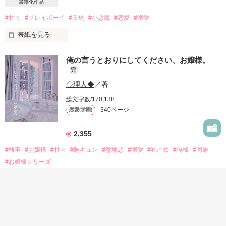
書籍化作品
#甘々
#プレイボーイ
#天然
#小悪魔
#恋愛
#溺愛
表紙を見る
俺の言うとおりにしてください、お嬢様。
完
学校１のプレイボーイが恋したのは…

◇理人◆
／著
総文字数/170,138
かなりの天然ちゃん。

340ページ
恋愛(学園)
「…ほぇ？あなた、誰…？」

2,355
#執事
#お嬢様
#甘々
#胸キュン
#意地悪
#溺愛
#独占欲
#俺様
#同居
「お前、マジ可愛すぎ。」

#お嬢様シリーズ
表紙を見る
もうダメだ……。

危ナイ隣人
完
コイツに、ハマった。

砂倉春待
／著