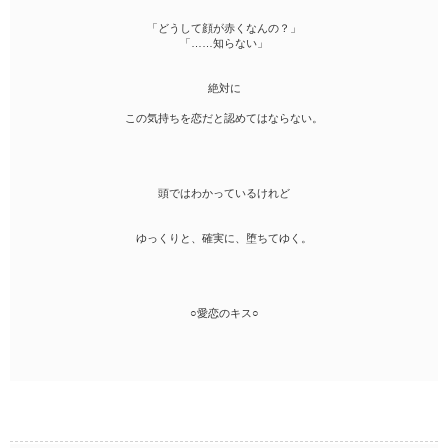
「どうして顔が赤くなんの？」
「……知らない」
絶対に
この気持ちを恋だと認めてはならない。
頭ではわかっているけれど
ゆっくりと、確実に、堕ちてゆく。
○愛恋のキス○