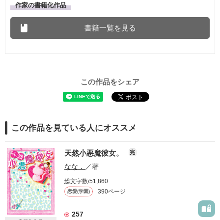
作家の書籍化作品
書籍一覧を見る
この作品をシェア
この作品を見ている人にオススメ
天然小悪魔彼女。
完
なな．
／著
総文字数/51,860
390ページ
恋愛(学園)
257