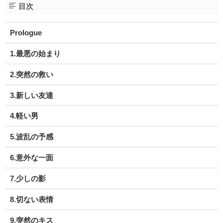
目次
Prologue
1.最悪の始まり
2.突然の救い
3.新しい友達
4.軽い男
5.波乱の予感
6.意外な一面
7.少しの影
8.切ない表情
9.突然のキス