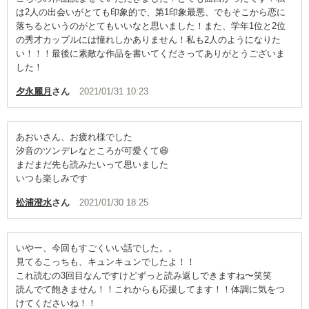
は2人の出会いがとても印象的で、第1印象最悪、でもそこから恋に
落ちるというのがとてもいいなと思いました！また、学年1位と2位
の秀才カップルには憧れしかありません！私も2人のようになりた
い！！！最後に素敵な作品を書いてくださってありがとうございま
した！
夕永麗月
さん
2021/01/31 10:23
あおいさん、お疲れ様でした
汐音のツンデレなところが可愛くて😆
まだまだ先も読みたいって思いました
いつも楽しみです
松浦澄水
さん
2021/01/30 18:25
いやー、今回もすごくいい話でした。。
見てるこっちも、キュンキュンでしたよ！！
これ読むの3回目なんですけどずっと読み返しできますね〜笑笑
読んでて飽きません！！これからも応援してます！！体調に気をつ
けてくださいね！！