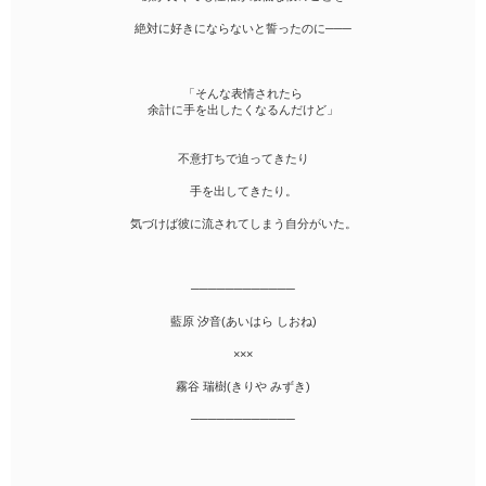
絶対に好きにならないと誓ったのに───
「そんな表情されたら
余計に手を出したくなるんだけど」
不意打ちで迫ってきたり
手を出してきたり。
気づけば彼に流されてしまう自分がいた。
────────────
藍原 汐音(あいはら しおね)
×××
霧谷 瑞樹(きりや みずき)
────────────