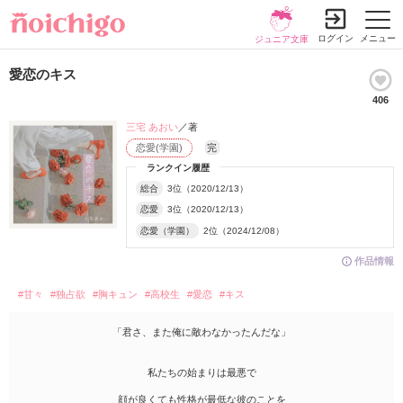
ログイン
メニュー
ジュニア文庫
愛恋のキス
406
三宅 あおい
／著
恋愛(学園)
完
ランクイン履歴
総合
3位（2020/12/13）
恋愛
3位（2020/12/13）
恋愛（学園）
2位（2024/12/08）
作品情報
#甘々
#独占欲
#胸キュン
#高校生
#愛恋
#キス
「君さ、また俺に敵わなかったんだな」
私たちの始まりは最悪で
顔が良くても性格が最低な彼のことを