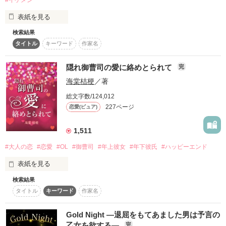
その瞳はいつも

復刻！夏の野いちごビギナーズ応援コンテスト～中・長編チ
表紙を見る
真っ黒な世界を映していた。

ャレンジ！～
検索結果
500文字の不気味なテスト、募集中。
タイトル
キーワード
作家名
200文字でゾッ！こわい短編コンテスト
“狼”

スターツ出版小説投稿サイト合同企画「1話からの長編大
隠れ御曹司の愛に絡めとられて
月のない夜に

完
賞」野いちご！会場
海棠桔梗
／著
誰も知らない秘密の部屋で

その他の条件
動画あり
コミックあり
総文字数/124,012
227ページ
恋愛(ピュア)
それは決して

強い生き物なんかじゃないと言う

1,511
「死ぬほど可愛がってやる」

#大人の恋
#恋愛
#OL
#御曹司
#年上彼女
#年下彼氏
#ハッピーエンド
表紙を見る
しかしどの野獣よりも

検索結果
目が覚めたら

気高く

タイトル
キーワード
作家名
不敵に笑った男が

名前が何だったかさっぱり覚えていない男と

ベッドを共にしていた――

賢く

私の耳元で囁く。

Gold Night ―退屈をもてあました男は予言の
彼氏に浮気されて更になぜか自分の方が振られて

乙女を欲する―
完