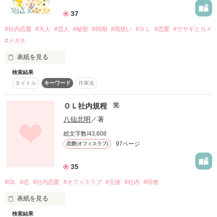
《優しい嘘【下】に登場してきたジュンヤの社会人になってか
真壁梢♀(24)

らのお話です。こちらのお話だけ読んでいただいても十分理解
37
誰しもがいいなぁって羨むような

真実の愛がここにある

はしていただけると思います。優しい嘘のふたりも登場するの
そういう相手がいいと

×

#社内恋愛
#大人
#恋人
#秘密
#同期
#両想い
#ＯＬ
#恋愛
#ウサギとカメ
でお楽しみ下さい。》

希望や幻想ばかり抱いていた

…☆…☆…☆…☆…☆…☆…☆…

#メガネ
川邊篤♂(28)

平々凡々な私の特徴は

チャーム様

表紙を見る
作品を読む
忙しなく動くウサギのようだと

うまの様

start→2010・９・５

あいつに言われた

真瑚☆さま、せいともさま、ルシエルブルーさま、ゆあらいく
検索結果
りゅう*様

ゆさま、

nekoneko様

タイトル
キーワード
作家名
たった３ヶ月の間に

end→2010・９・１２

それならあなたはなんなのよ

レビューありがとうございます。

Nanoha様

のそのそ動くカメでしょう

ひとこと感想投票して下さった皆さま、ありがとうございま
blanket様

「名前と顔がなんとな〜く一致する

ＯＬ社内規程
完
す。

小松ヤコ様

地味で影の薄い同期」

八仙北明
／著
CoCoLo様

ちっとも目立たなくて

名古屋ゆりあ様

という存在だったはずのあいつが

【あこがれのオフィスラブ】特集にて紹介されてます！

地味で影の薄い同期のあいつ

総文字数/43,608
シスコ様

なんと私の彼氏になりました

97ページ
恋愛(オフィスラブ)
MARI☆様

作品を読む
ランキング２位になりました☆☆

まさか彼と社内恋愛するなんて

素敵なレビューありがとうございました♪

35
夢にも思ってなかったんだ……

むしろ惚れ込んでいるのは私の方

#OL
#恋
#社内恋愛
#オフィスラブ
#元彼
#社内
#同僚
…☆…☆…☆…☆…☆…☆…☆…

感想、レビューを下さった方々、本当にありがとうございま
なんてこった

す。

表紙を見る
こんなはずではなかったのに

H27.11.18〜H27.11.29

検索結果
気が付けば三十路ＯＬ・・・
