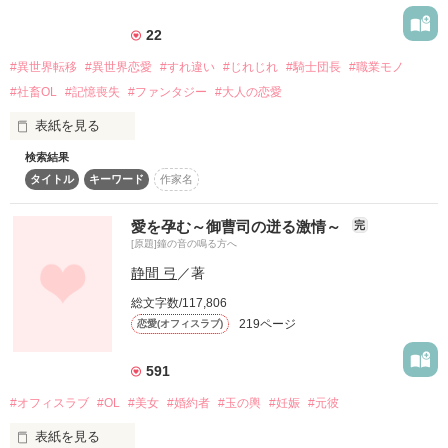
す。ありがとうございます！】

勝たないといけない。

素敵なレビューをありがとうございました！

24歳

22
特技：家事？

レビュー感想お待ちしております。

#異世界転移
#異世界恋愛
#すれ違い
#じれじれ
#騎士団長
#職業モノ
「そんなに外に出たいなら、

Neno さま   さらてぃー さま

もう一度だけチャンスをやる」

misaki☺︎︎ さま    月々 さま

#社畜OL
#記憶喪失
#ファンタジー
#大人の恋愛
「方向音痴・料理音痴の女」

Rillon さま    りきら さま

は

表紙を見る
「ゲームの目的は、“相手の心を落とす”こと。

おぅや☙ さま   林 樹莉 さま

「チャラいけれど家事は完璧な男」

自分に対して恋愛感情を抱かせたほうの勝ちだ」

❁hana❁ さま ∞yumi＊ さま

の愛に絡めとられて

作品を読む
検索結果
終電帰りの限界OL、部屋の玄関を開けたら異世界の美形騎士の
どよな さま   心美 ❤ さま

タイトル
キーワード
作家名
寝所でした。

rikamama さま   結咲ゆらは さま

もう逃げられない――

「この塵溜めを掃除しろ」と言われましても、ここ私の家なん
･٭☾·̩͙⋆★·̩͙✧‬‪*･٭☾·̩͙⋆★·̩͙✧‬‪*･٭☾·̩͙⋆★·̩͙✧‬‪*･٭☾·̩͙⋆★·̩͙✧

おぎめい さま  ＊ゆきな＊ さま

ですけど！？

青波結花（17）

愛を孕む～御曹司の迸る激情～
＊　＊　＊

完
－あおなみ ゆいか－

[原題]鐘の音の鳴る方へ
※別サイトにも掲載中です

カジノで はたらく高校2年生

原題:  DARK&COLD -月のない夜-

週間ランキング　恋愛(総合)、恋愛(長編)　１位！！

静間 弓
／著
※元タイトル「2Kの君」
×

ありがとうございます！

國帝（20）

総文字数/117,806
－くに みかど－

＊　＊　＊

219ページ
恋愛(オフィスラブ)
ダウナーなカジノ支配人

○2021.5.25  文庫発売予定です

作品を読む
･٭☾·̩͙⋆★·̩͙✧‬‪*･٭☾·̩͙⋆★·̩͙✧‬‪*･٭☾·̩͙⋆★·̩͙✧‬‪*･٭☾·̩͙⋆★·̩͙✧

2023/01/27　プレ公開

591
2023/01/29　本公開開始！

2023/07/18　本編完結！

#オフィスラブ
#OL
#美女
#婚約者
#玉の輿
#妊娠
#元彼
「あのぉ…帝さん」

作品を読む
表紙を見る