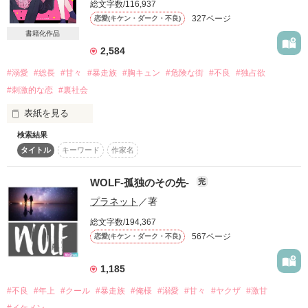
総文字数/116,937
詳しく検索
327ページ
恋愛(キケン・ダーク・不良)
書籍化作品
検索対象
2,584
タイトル
キーワード
作家名
表紙コメント
#溺愛
#総長
#甘々
#暴走族
#胸キュン
#危険な街
#不良
#独占欲
あらすじ
#刺激的な恋
#裏社会
表紙を見る
ジャンル
検索結果
タイトル
キーワード
作家名
その街は冷たかった。

感想
WOLF-孤独のその先-
完
ステータス
全て
完結
更新中
プラネット
／著
そこを支配する男は

作品の長さ
長編
中編
短編
総文字数/194,367
誰もが一瞬で目を奪われるほど

567ページ
恋愛(キケン・ダーク・不良)
作品の長さについて
綺麗で気高く

1,185
コンテスト
#不良
#年上
#クール
#暴走族
#俺様
#溺愛
#甘々
#ヤクザ
#激甘
超短編で謎をしかけろ！100文字ミステリーコンテスト
#イケメン