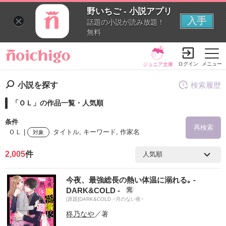
野いちご - 小説アプリ
入手
話題の小説が読み放題！
無料
ログイン
メニュー
ジュニア文庫
小説を探す
検索履歴
「ＯＬ」の作品一覧・人気順
条件
再検索
ＯＬ |
タイトル, キーワード, 作家名
対象
2,005
件
検索ワード
今夜、最強総長の熱い体温に溺れる｡ -
を含む
DARK&COLD -
完
[原題]DARK&COLD −月のない夜−
を除く
柊乃なや
／著