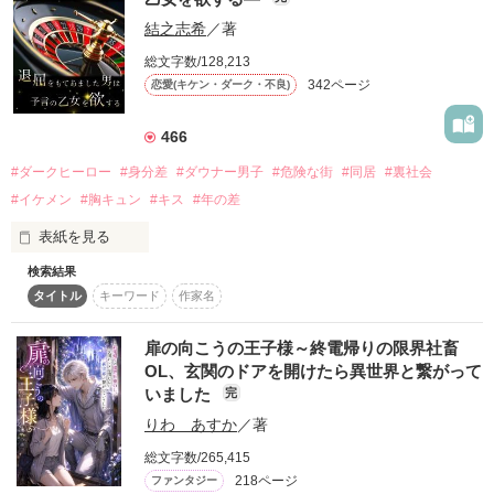
そして何よりも

「もう男なんていらない」って思ってた矢先

結之志希
／著
強引に参加させられた合コンで出会った

やたら綺麗な顔の男

総文字数/128,213
342ページ
恋愛(キケン・ダーク・不良)
古い雑居ビルの一室に住んでるくせに

夕立 響平  

持ってる腕時計は超高級品

Yûdachi  Kyohei

466
「もう離さねェから」

仕事は飲食店勤務――って

#ダークヒーロー
#身分差
#ダウナー男子
#危険な街
#同居
#裏社会
×

もしかしてホスト！？

#イケメン
#胸キュン
#キス
#年の差
旗中 瑠花

チャラい男はお断り！！

表紙を見る
Hatanaka  Ruka

けれども彼の作る料理はどれも絶品で……

検索結果
…………美しい

タイトル
キーワード
作家名
「…４年間大人しくしてたのに、

どうして今になって外に出たがる？」

大手商社 篠宮商事　秘書課勤務

【 DARK & COLD 】

野村 亜矢（のむら　あや）

扉の向こうの王子様～終電帰りの限界社畜
29歳

OL、玄関のドアを開けたら異世界と繋がって
ここは無法都市、黒街。

──────その瞳は嫌いじゃない。

特技：迷子

いました
完
りわ あすか
／著
街の外に出るためには、借金を返すか、

×

総文字数/265,415
【総合ランキングにて1位！

街の中央にあるカジノで“外”を賭けて勝負し、

飲食店勤務（ホスト？）

218ページ
ファンタジー
ファン登録者数5000名様突破！！感謝の気持ちでいっぱいで
名も知らぬ男
