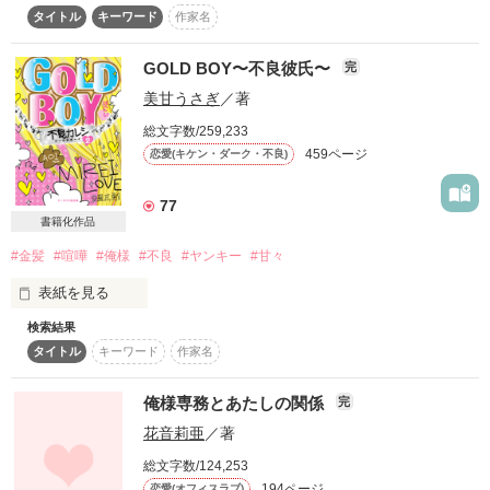
タイトル
キーワード
作家名
社内にはイケメンの元彼がいる。

*・ﾟ・*:.｡.*.｡.:

振ったのは私・・・

本棚inして下さった皆様。

あいつが何を考えているのか

でも結局今まで引きずって・・・

GOLD BOY〜不良彼氏〜
完
ファン登録をして下さった皆様。

いまだにイマイチ分からない

続編あります

別れたあのころより年を取って賢く強くなったっていうの
作品を読む
感想ノートにカキカキして下さった皆様。

美甘うさぎ
／著
に・・・

それでも時々見せてくれる

「ウサギとカメの物語２」

総文字数/259,233
小さな愛情表現が

「ウサギとカメの物語 番外編」

＊＊＊＊＊＊＊＊＊＊＊

そんな優しい皆様の応援があって

459ページ
恋愛(キケン・ダーク・不良)
これまたクセになってたりして

八仙北　明です！

Yucky☆の作品があります。

◇◇◇◇◇

77
身近な話題？で書いてみましたが、

書籍化作品
身近じゃない読者様も興味を持って頂けたら嬉しいです。

そんな優しくて温かい皆様に

せっかちで忙しなく歩くウサギの私と

Berry’s Cafe「胸キュンオフィスラブ」特集に

#金髪
#喧嘩
#俺様
#不良
#ヤンキー
#甘々
心からの感謝とキスを♪

ご紹介いただきました*°

このお話は、八仙北の第１作目（2007年）です。

のそのそ、でも着実に歩くカメの彼

表紙を見る
本当にありがとうございます(^^)

読みにくいかもしれませんが最後までお付き合いくださいませ
検索結果
～！

…☆…☆…☆…☆…☆…☆…☆…

ヽ(^o^)丿

タイトル
キーワード
作家名
私たちの相性は？

◆◆◆◆◆

読者数まさかの1300名突破☆

ＹｕｋＩ様

＼甘エロラブ第２弾／

俺様専務とあたしの関係
完
皆様の応援のおかげです！

そして、

Special thanks!

素敵なレビューをありがとうございます！

本当にありがとうございます！！

秘密にしてる社内恋愛

花音莉亜
／著
感激です(*^_^*)2009.02.27

09.12.25に前半①が

葉月紗羅 様

†詩音†様

10.01.25に後半②が

総文字数/124,253
私たちの行く末は？

ukoco 様

レビューありがとうございます！

文庫化されました！

194ページ
恋愛(オフィスラブ)