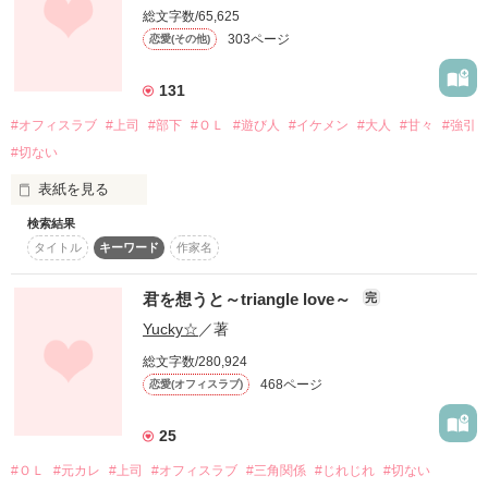
総文字数/65,625
女はみんなあたしのことを「悪魔」という

303ページ
恋愛(その他)
いつも気だるげな帝さんが、

○∞○_____________________________○∞○

131
男はみんなあたしのことを「天使」という

私には特別な顔を見せてくる！？

#オフィスラブ
#上司
#部下
#ＯＬ
#遊び人
#イケメン
#大人
#甘々
#強引
アナザーベリーズ恋愛小説大賞

#切ない
ある人はあたしを「人形」という

「その顔をもっと見たいだとか。

大賞受賞作品です♪

結花が苦しむ姿はあせるだとか。

表紙を見る
他の男に触らせるのは腹が立つだとか」

☆素敵なレビューをありがとうございました★

みやのもりさま

検索結果
あなたは顔もよくて…

あたしは、何なのだろうか？

「死ぬかどうかはどうでもいい。

©︎hikaさま

タイトル
キーワード
作家名
俺は結花にあたえられる刺激がもっとほしい」

マイマイ。さま

仕事もできて…

ききさま

君を想うと～triangle love～
あたしに、未来なんてあるのだろうか？

完
「感情を感じるたびに、

さとみっちさま

あたしの理想だけど…

結花におぼれてみたいと思う」

ぺこさま
Yucky☆
／著
出逢い方が悪かった。

総文字数/280,924
誰か……あたしを助けて？

帝さんが私だけに見せる“感情”は、

468ページ
恋愛(オフィスラブ)
作品を読む
私の心をかき乱す。

25
**********

こんな愚かなあたしを…。

#ＯＬ
#元カレ
#上司
#オフィスラブ
#三角関係
#じれじれ
#切ない
「俺は結花を手放すつもりはない」
