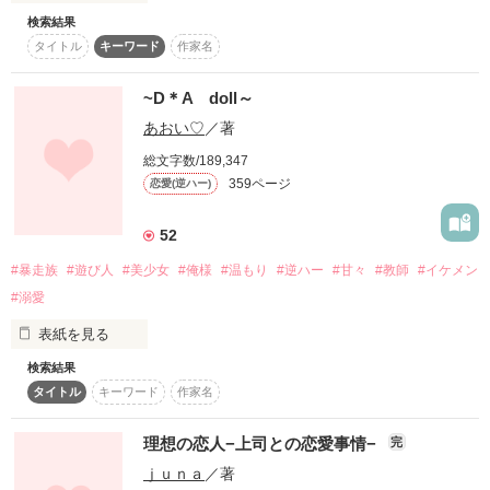
「…なんだ？」

検索結果
作品を読む
「えぇと…どうして私を家に住まわせたんですか？

タイトル
キーワード
作家名
秀でたところがあるわけでもないのに、

○∞○_____________________________○∞○

カジノでも雇ってもらえましたし…」

~D＊A doll～
「…気まぐれだ」

あおい♡
／著
あの日、まだ小さい私の手を取って母は言った

総文字数/189,347
359ページ
恋愛(逆ハー)
ワケあって、黒街を支配する國家のご子息、

あなたが大人になった時

帝さんの家に住み、帝さんのカジノで

52
きっと運命の相手が迎えにきてくれる

#暴走族
#遊び人
#美少女
#俺様
#温もり
#逆ハー
#甘々
#教師
#イケメン
はたらいている私。

落ち着いて目を閉じてゆっくり耳をすませるの

#溺愛
でも、私自身は平々凡々な一般女子なのに…。

あなたの心がこの人だって教えてくれるわ

表紙を見る
検索結果
Ｄ＝devil

「結花が俺に刺激をあたえてくれるなら、

あなたにも聞こえるはず

タイトル
キーワード
作家名
それを味わってみたい」

この人だっていう、鐘の音が

Ａ＝angel

「俺に勝て」

理想の恋人−上司との恋愛事情−
完
ｊｕｎａ
／著
「キスは、こうやってするものだ」

詩音、あなたは生きなさい
