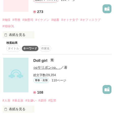
azi 様

2009.07.29

みなの。様

みっち～様

レビューありがとうございます！

作品を読む
273
****************************

とっても素敵なレビューを頂きました！

2009.11.28

金髪な彼氏“葵”

#俺様
#専務
#御曹司
#イケメン
#秘書
#オトナ女子
#オフィスラブ
読んだだけでほっこり心が温まる

aochan様

俺様で喧嘩上等

「ウサギとカメの物語」の続編です！

そんなお言葉をいただき、

久々のレビュー！

#地味OL
嬉しさでいっぱいです*°

ありがとうございます！

その後の２人の日常と

表紙を見る
2010.10.23

「お前しか見えねぇって言ってんじゃねぇかよ」

ちょっぴりの変化を

**なぉ**様

検索結果
ゆる〜くお届けします

柴本
レビューありがとうございます！！

タイトル
キーワード
作家名
大変な中でこんな私の作品でほっこりして頂けてたことに感激
×

紆余曲折なんてありません

社内でも超有名な、女癖の悪い若き専務の秘書に！？

してます。

これからも少しでも元気の出る作品をがんばります！

Doll girl
完
作品を読む
ありふれた恋

どうか**なぉ**様も元気な赤ちゃんを産んで下さいね

強気な彼女“美鈴”

○oサリポン○o。.
／著
それが１番難しいのです

大手電機メーカーに勤める25歳の佐倉美月（さくらみつき）。

(*^_^*)

意地っ張り

2011.3.25
総文字数/29,354
*****************************

110ページ
青春・友情
仕事熱心で真面目一本の美月は、４月の人事異動で秘書に任命
「好きって言ってよ」

される。

作品を読む
H27.12.3 〜 H27.12.17

108
#人形
#暴走族
#女嫌い
#虐待
#監禁
それも、新しく就任した29歳の専務、真辺章人（まなべあきひ
どんなに傷ついても

◆◆◆◆◆

と）の秘書として。

表紙を見る
君が誰よりも好きだから
