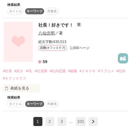
ストーリー的にご了承ください。

検索結果
愛される事なんて、そんな資格はないと

タイトル
キーワード
作家名
----------------------------------------

ずっと思っていたけれど

４作品目です！

社長！好きです！
完
一瞬に縛られた私の心は

八仙北明
／著
*茉莉那様*

*無麗あやめ様*

ほどかれることなくのめりこむ

総文字数/430,513
まだまだ未熟ですがよろしくお願いします！

レビューありがとうございました

1,000ページ
恋愛(オフィスラブ)
*・.+･｡*☆☆・.★･.+･｡*☆☆・.+

59
----------------------------------------

では、ごゆっくりどうぞ

               ↓

#社長
#好き
#OL
#社員寮
#社内恋愛
#秘書
#ドキドキ
#ラブコメ
#社内
他サイトにて、別名義で書いた作品です。

☆束縛彼氏☆

#オフィスラブ
既に読んでくださってる方もいるかもしれませんが、

良ければ、お楽しみくださいませ。

表紙を見る
【完結】

検索結果
何の取り得もないただのＯＬ

タイトル
キーワード
作家名
作品を読む
久利生　和（くりき　なごみ）２８

作品を読む
作品を読む
1
2
3
101
学生時代からの付き合いの彼氏は

…
一向にプロポーズしてくれる気配すらなく
