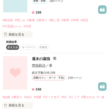
185ページ
青春・友情
法律で禁止されてます。

「誰といる？」

×

199
 城崎 星夜(きさき せいや)

作品を読む
2008.08〜2009.08
#暴走族
#憎しみ
#孤独
#裏切り
#殺し屋
#復讐
#仲間
#初恋
「男か？　男といるのか？」

#不思議ちゃん
#天然
 二人の出会いは偶然か…必然か

表紙を見る
作品を読む
検索結果
歪みねじ曲がった

聞いてくるのはいつも、あたしのことばかり。

タイトル
キーワード
作家名
光も1度入ったら抜け出せない

作品を読む
週末の薬指
完
このまま関係を続けて何になるの？

惣領莉沙
／著
この闇の世界に入ったら…

総文字数/149,199
226ページ
恋愛(キケン・ダーク・不良)
束縛に愛は存在するの？

私は一生裏の世界で生きていく

348
#結婚
#裏切り
#会社
#溺愛
#オトナ女子
#OL
#ピュア
#愛される
#一途
少々性的描写を含みますが、

表紙を見る