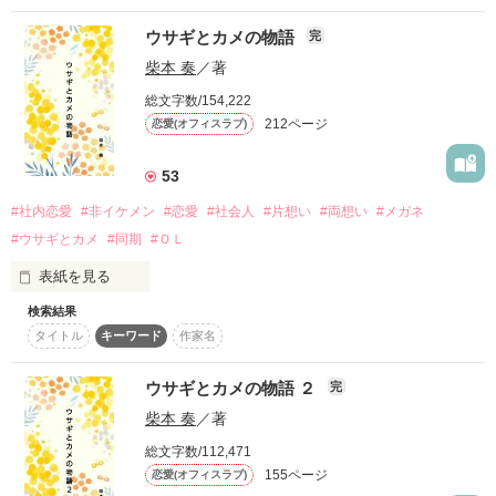
を騙してAVに出しているとか、

そんな危険な噂ばかりの彼。

ウサギとカメの物語
完
「えっ………？」

あたしは＿＿＿壊れてもいいんだから。

柴本 奏
／著
そんな彼は、大会社の会長の息子で。

「俺の事好きなんだろ？」

総文字数/154,222
次期社長だと噂されている。

212ページ
恋愛(オフィスラブ)
初めての告白

そんな彼を、私は昔から知っていて、恋をしている。

初めてのキス

こんな最低上司に毎日口説かれて、仕事どころじゃない？

53
初めてのデート

＿＿＿＿＿ねぇ…？

全部全部君が教えてくれたもの。

#社内恋愛
#非イケメン
#恋愛
#社会人
#片想い
#両想い
#メガネ
「なら、体だけの関係なら？

#ウサギとカメ
#同期
#ＯＬ
なんなら、一夜限りならどうです？

甘くて危険なオフィスラブ

あたしを本当に求めてくれるのは誰なの？

私、口は固いから、誰にも言いませんし」

初めての貴方が忘れられません。

表紙を見る
「お前みたいないい女にこうやって迫られて、

検索結果
断れる男なんていんのか？」

タイトル
キーワード
作家名
社内恋愛なんてドラマだけだと思ってた

ー莉々香*ririka*×龍翔*ryu-to*×咲哉*sakuya*×瑞希*mizuki*×遼
**********

*ryo-*×諷都*hu-to*×雅*miyabi*－

ウサギとカメの物語 ２
その一夜で終わるはずだった、

完
彼との関係。

柴本 奏
／著
だけど、もしもするなら

絡み合う３人の恋愛模様

※フィクションです。

少女たちが繰り広げるストーリー。

だけど、その一度で私は妊娠して…。

総文字数/112,471
伊織が最後に選ぶのは…？？

とびきりかっこいい仕事が出来る上司とか

155ページ
恋愛(オフィスラブ)
同僚に人気の可愛い年下の男の子とか
