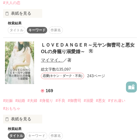
#大人の恋
大学の卒業旅行で行った沖縄。

表紙を見る
「俺が救ってやるよ」

外に出たいと思った、それだけなのに。

そこで、出逢った男と酔っ払った勢いで一夜を共にしてしまっ
検索結果
『俺、伊織のこと諦めきれない。』

た。

タイトル
キーワード
作家名
×

（※ウェブ版推奨）
偶然職場で再会した元カレ

一夜限りの甘い思い出にするはずだったのに…その相手は就職
藤堂秀人（ﾄｳﾄﾞｳ ｼｭｳﾄ）

ＬＯＶＥＤＡＮＧＥＲ～元ヤン御曹司と悪女
先の上司だった…？

「俺がお前を必要としてやる」

OLの身籠り溺愛婚～
完
作品を読む
マイマイ。
／著
『恋愛にセオリーなんてないんだよ。

正直者で泣き虫なＯＬ１年目・北川有美加(ｷﾀｶﾞﾜﾕﾐｶ)

総文字数/135,097
お前が欲しいって言ったろ?高宮。』

243ページ
「俺様をなめんなよ？」

恋愛(キケン・ダーク・不良)
×

イケメン、ドＳ部長の桐谷慎（ｷﾘﾀﾆ ｼﾝ）

仕事が出来るイケメン上司でナンパ男・水谷純哉(ﾐｽﾞﾀﾆｼﾞｭﾝﾔ)

169
#妊娠
#結婚
#夫婦
#身籠り
#不良
#御曹司
#溺愛
#悪女
#すれ違い
＿＿＿＿抱きしめて。

#おもちゃ
**********

表紙を見る
見かけはクール

中身は純情

検索結果
強く、強く、壊れるほどに。

×

タイトル
キーワード
作家名
不良だとかヤクザと繋がりがあるとか前科者だとか関わった女
高宮伊織（ﾀｶﾐﾔ ｲｵﾘ）

「俺の彼女になる？浮気はするけど、どう？」
