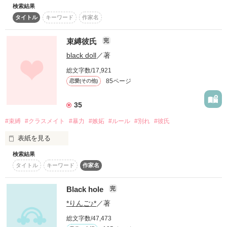
検索結果
 どんな事をしても…私は人形…。

Special thanks!

社長の息子でもある章人は、社内でも有名な“俺様”。

タイトル
キーワード
作家名
傷つく覚悟なら

かえかえなの 様

最初から出来てるよ

束縛彼氏
完
おざゆうゆ 様

気が重い美月は、仕事として割り切ろうとするのに、なぜか章
 一生解けない鎖を首に巻き付けられているのさ…。

ukoco 様

人にプライベートまで振り回され始め…！？

black doll
／著
azi 様

総文字数/17,921
ミョウガ好き 様

「誘ってんじゃねぇよ」

みなの。様

85ページ
恋愛(その他)
 私は…生まれてすぐ人形だった…。

◇絶対に恋をしない！◇

素敵なレビューを頂きました！

35
 私は感情が無かった…。

頂いた言葉のすべてが

あたしが恋したのは

私のチカラになります*°

そんな相手に恋をしたら…？

#束縛
#クラスメイト
#暴力
#嫉妬
#ルール
#別れ
#彼氏
不良だけど優しい金髪

表紙を見る
ありがとうございます！

 そんな私が逃げた場所は

検索結果
 火傷しちゃうほど暖かい暴走族だった。

タイトル
キーワード
作家名
MARYOさん、おすぎちゃんさん、そみなさん、KUONさん、
レビューを書いて下さった１９人の方ありがとうございます！

◆◆◆◆◆

☆輝夜★さん、素敵なレビューをありがとうございました
Black hole
完
★キャラブック公開中

「今どこ？」

「ウサギとカメの物語 番外編」にて

  『囚われの姫』

*りんご♪*
／著
２人と脇役たちのさらにその後を更新中！

気になる方はそちらもぜひ！

総文字数/47,473
※未成年の煙草・飲酒は

 東 沙彩(あずま さあや)

作品を読む