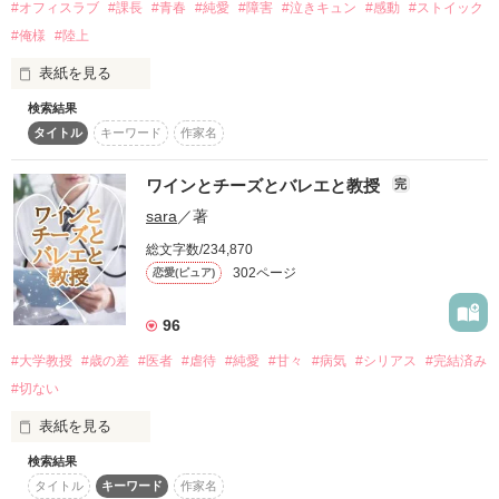
#オフィスラブ
#課長
#青春
#純愛
#障害
#泣きキュン
#感動
#ストイック
人間不信になった私の話です。

#俺様
#陸上
作品を読む
表紙を見る
検索結果
タイトル
キーワード
作家名
私は、絶望していた。

ノンフィクション・実話です。

学生時代に怪我で陸上を引退。

ワインとチーズとバレエと教授
完
sara
／著
悔しさと絶望感で何もやる気もなく

たまたま入社した会社で私は、

ジャンル別ランキング最高27位‼︎

総文字数/234,870
ありがとうございます！

302ページ
恋愛(ピュア)
『義足の鬼課長』と言われている

怖い上司に出会った。

※この話に登場する人物は実際とは名前が異なります。

96
彼には、魔法のような足があった。

#大学教授
#歳の差
#医者
#虐待
#純愛
#甘々
#病気
#シリアス
#完結済み
無気力OL＆主人公。

#切ない
二階堂結衣（22歳）

みさき ゆな様

（にかいどう　ゆい）

素敵なレビューをありがとうございます！

表紙を見る
Χ

義足の鬼課長。

検索結果
♡ﾟ･｡｡･ﾟ♡ﾟ･｡｡･ﾟ♡

日向亮平（38歳）

完結: 2015年8月29日

タイトル
キーワード
作家名
（ひゅうが　りょうへい）
