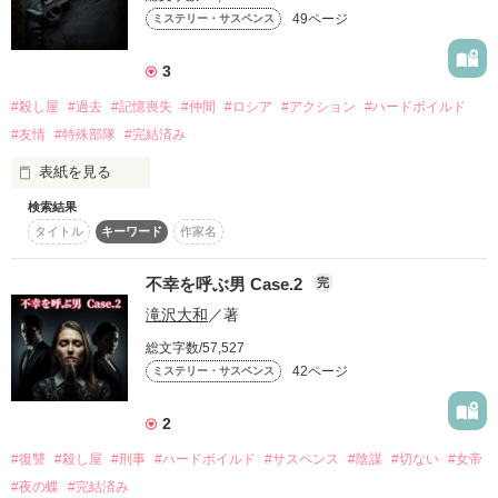
49ページ
ご理解頂けない場合は、予告なしに消去するか

ミステリー・サスペンス
通報する可能性もあります。

3
以前公開日・2017.11.8。

修正・完結・2019.10.11。

#殺し屋
#過去
#記憶喪失
#仲間
#ロシア
#アクション
#ハードボイルド
#友情
#特殊部隊
#完結済み
     だけどあなたは私に

表紙を見る
作品を読む
検索結果
タイトル
キーワード
作家名
男の名は、滝沢大和。

過去を持たず、感情を持たず、ただ依頼を遂行する完璧なる
『殺戮マシーン』。

不幸を呼ぶ男 Case.2
完
第一作『RIKA』で、彼は一人の女の運命を、その手で変えた。

     すべてをくれました…

滝沢大和
／著
だが、彼自身のことは、誰も知らない。

なぜ彼は殺し屋になったのか？

総文字数/57,527
なぜ彼は、これほどまでに強く、そして孤独なのか？

42ページ
ミステリー・サスペンス
これは、ずっと描きたかった滝沢大和の過去の物語。

彼の失われた記憶の扉が、悪夢となって、今、開かれる。

2
15年ぶりに再会する、過去を知るたった一人の親友。

時を同じくして、彼を『被検体イレブン』として創り上げた、
#復讐
#殺し屋
#刑事
#ハードボイルド
#サスペンス
#陰謀
#切ない
#女帝
ロシアからの亡霊が東京に現れる。

#夜の蝶
#完結済み
友情と陰謀が交差する時、男は自らの原点と対峙する。
