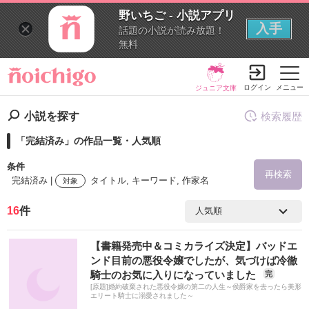
野いちご - 小説アプリ
入手
話題の小説が読み放題！
無料
ログイン
メニュー
ジュニア文庫
小説を探す
検索履歴
「完結済み」の作品一覧・人気順
条件
再検索
完結済み |
タイトル, キーワード, 作家名
対象
16
件
検索ワード
【書籍発売中＆コミカライズ決定】バッドエ
を含む
ンド目前の悪役令嬢でしたが、気づけば冷徹
騎士のお気に入りになっていました
完
[原題]婚約破棄された悪役令嬢の第二の人生～侯爵家を去ったら美形
を除く
エリート騎士に溺愛されました～