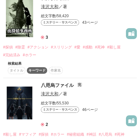
作品を読む
ここに、新しい物語が一つ、完成いたしました。

滝沢大和
／著
本作は、私の描く、滝沢シリーズの第四弾となります。

総文字数/58,420
43ページ
ミステリー・サスペンス
物語に登場する人物、団体、組織名は、全てフィクションで
す。

3
今回の舞台は、日本の政治の中枢、永田町。

#探偵
#除霊
#アクション
#スリリング
#愛
#感動
#死神
#殺し屋
総理が辞任し、始まった、次期総理の座を巡る、血で血を洗う
#完結済み
#ホラー
権力闘争。

しかし、その裏で、候補者たちが、次々と、見えざる「亡霊」
検索結果
に脅迫され、失脚していく。

タイトル
キーワード
作家名
これは、ただの政争劇ではありません。

日本の未来を賭けた、政治家と、忍者と、そして、伝説の殺し
八咫烏ファイル
屋による、壮絶な三つ巴の暗闘の記録です。

完
滝沢大和
／著
この物語を、120%楽しんでいただくために、一つだけ、お願
いがございます。

総文字数/55,530
もし、まだお読みでなければ、シリーズ第一作目である
46ページ
ミステリー・サスペンス
**『RIKA』**を、先に読んでみてください。

そうすれば、この、政界の闇の中で、滝沢大和という男が、な
2
ぜ、そして、どのように動くのか。その、本当の意味を、より
深く、感じていただけるはずです。

#殺し屋
#マフィア
#探偵
#ホラー
#秘密組織
#神話
#八咫烏
#死神