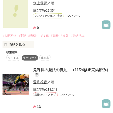
氷上優夢
／著
私は自分の名前だと認識している。

作品を読む
そして男は私に向って切なげな視線を投げかけ続ける。

総文字数/12,354
そんな夢を連日見続けているが、気にもなりつつも日々の生活
127ページ
ノンフィクション・実話
を続ける。

0
#人間不信
#実話
#裏切り
#友達
#転校
#海外
#完結済み
　ある日いつもと違う夢を見ることになる。

表紙を見る
目が覚めると非日常の景色が広がる。

異世界での生活が今始まる―――――――

検索結果
私は誰を信じたらいいの？

タイトル
キーワード
作家名
鬼課長の魔法の義足。（11/24修正完結済み）
完
愛月花音
／著
もう誰も信じられない。

総文字数/118,248
144ページ
※作者も読み返しておりますが、誤字・脱字等ありましたら教
恋愛(オフィスラブ)
えていただけると助かります。

感想等も書いていただけるととてもありがたいです！！
13