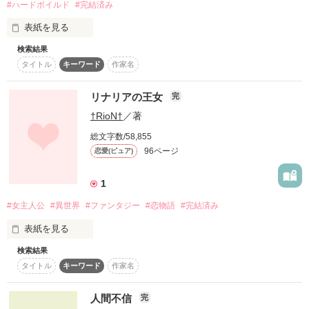
#ハードボイルド
#完結済み
それでは、準備はよろしいでしょうか。

表紙を見る
検索結果
※本作八咫烏(やたがらす)ファイルを、より深くお楽しみいた
タイトル
キーワード
作家名
だくために、前作『RIKA』『夜探偵事務所』を、先にお読みい
作品を読む
ただくことを、強く、おすすめします。

リナリアの王女
完
†RioN†
／著
​この国には二つの「顔」がある

​あなたが日々を過ごす光の中の平穏な日本

総文字数/58,855
そして人知れず血と硝煙そして怪異が渦を巻く

96ページ
恋愛(ピュア)
影の中のもう一つの日本

​その影の世界で秩序を守る者たちがいる

1
​一人は銃弾で人の命を刈り取る男

一人は神の力で人ならざる者を祓う女

#女主人公
#異世界
#ファンタジー
#恋物語
#完結済み
​今影の世界の均衡が破れ

闇が光を侵蝕しようとしている

表紙を見る
​これはただの物語ではない

あなたがまだ知らない日本の「真実」を目撃するための招待状
検索結果
　女の子は、最近変わった夢を見る。

だ

タイトル
キーワード
作家名
それは夢の中で見知らぬ男に呼ばれる夢。

​ページをめくる覚悟はあるか
金髪の髪に蒼い目、一目で外国人と分かる外見をしている。

夢の中で自分に向って呼び続けるその男。

人間不信
完
呼ばれる本来の自分の名前とは違うのだが、でもその違う名を