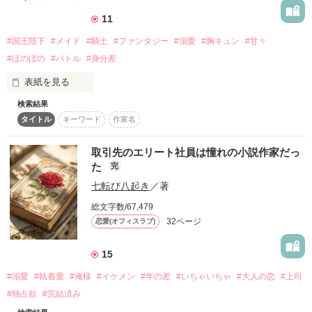
を、天城は全校捜索する羽目に。

11
　理事長から如月の更生を命じられた天城は、翌朝から迎えに
#国王陛下
#メイド
#騎士
#ファンタジー
#溺愛
#胸キュン
#甘々
行くことを決意する。

　しかし、如月は二階のベランダから布団ごと飛び降り、靴下
#ほのぼの
#バトル
#身分差
は左右違い、筆記用具は忘れ、授業中は勘で正解を当て、家庭
表紙を見る
科実習では黒煙を上げる。

　帰り道に如月がぽつりと「迷惑かけてごめん、ちゃんとやろ
検索結果
うとして失敗するだけ」と言う姿に、天城は彼が悪意のない、
タイトル
キーワード
作家名
私は、孤児だった。

ただ放っておけない問題児だと気づき始める。

このギルス王国では、孤児を育成し

騎士にすることに力をいれていた。

　球技大会では、如月が身体能力を発揮し、クラスを勝利へ導
取引先のエリート社員は憧れの小説作家だっ
く。

た
完
私も国……そして憧れの国王陛下を守るため

　校舎裏で天城は初めて「完璧でいなければならない」という
七転び八起き
／著
努力して女騎士になった。

自分の重荷を口にする。

のちに国王陛下の

　如月もまた、前の学校で「期待している」と言われ続けた末
総文字数/67,479
専属ボディーガード＆メイドとして働くことに

に「最初から頑張らないほうが楽」と逃げるようになった過去
32ページ
恋愛(オフィスラブ)
なったのだが……。

を明かす。

　二人は不器用な形で、互いの本音に少しだけ触れる。

その国王陛下……ルチアーノ（愛称ルチア）

15
は、とんだセクハラ男だった!?

　学園最大の行事・聖クラウン祭では、天城が主演の白薔薇の
#溺愛
#執着愛
#俺様
#イケメン
#年の差
#いちゃいちゃ
#大人の恋
#上司
王子役、如月が黒薔薇の騎士役に抜擢される。

騎士のはずなのに

#独占欲
#完結済み
　稽古中、如月は台本を三回なくし、剣を落とし、マントで転
いつも彼の溺愛に翻弄されて

び続けた。
