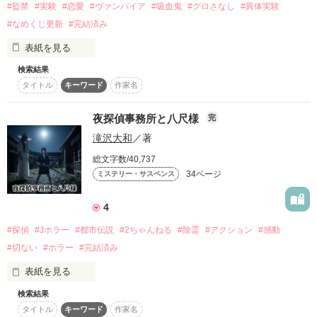
#監禁
#実験
#恋愛
#ヴァンパイア
#吸血鬼
#グロさなし
#異体実験
復刻！夏の野いちごビギナーズ応援コンテスト～中・長編チ
#なめくじ更新
#完結済み
「ビクトリア・フェネリー侯爵令嬢。貴殿との婚約を破棄す
ャレンジ！～
る！」

表紙を見る
500文字の不気味なテスト、募集中。
王子とその浮気相手に『悪役』に仕立て上げられ、婚約破棄さ
検索結果
200文字でゾッ！こわい短編コンテスト
監禁しているのは人間、監禁されているのは吸血鬼とバンパイ
れたビクトリア。

タイトル
キーワード
作家名
ア。

スターツ出版小説投稿サイト合同企画「1話からの長編大
賞」野いちご！会場
思い出した前世の記憶をもとに、

その中の2種が恋に落ちたらどうなるのか―――??

夜探偵事務所と八尺様
これからは自分の幸せを最優先に生きようと決意する。

完
その他の条件
動画あり
コミックあり
滝沢大和
／著
身勝手で浮気性な元婚約者、娘を道具扱いする両親、息苦しい
人間たちの実験は進んでいく。

令嬢生活。

総文字数/40,737
34ページ
ミステリー・サスペンス
それらを捨てて人生リスタートした先で待っていたのは――幸
せな日々だった。

4
一方、ビクトリアを蔑ろにした浮気男は……。

#探偵
#Jホラー
#都市伝説
#2ちゃんねる
#除霊
#アクション
#感動
書き始め：2月22日

#切ない
#ホラー
#完結済み
前向き令嬢ビクトリアが、持ち前の明るさと行動力、前世の知
完結:6月27日

識を活かし、

表紙を見る
自分と周囲を幸せにしていく。

~~~~~~~~~~~~~お知らせ~~~~~~~~~~~~~

検索結果
タイトル
キーワード
作家名
17年前、匿名掲示板２ちゃんねるに、一つの怪談が投稿されま
*近々、訂正作業行いと思います、(詳細未定)
