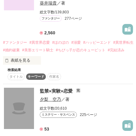
葵井瑞貴
／著
詳しく検索
総文字数/139,803
検索対象
277ページ
ファンタジー
タイトル
キーワード
作家名
表紙コメント
2,560
あらすじ
#ファンタジー
#異世界恋愛
#ほのぼの
#溺愛
#ハッピーエンド
#異世界転生
#婚約破棄
#美形エリート騎士
#ちびっ子が恋のキューピット
#完結済み
ジャンル
表紙を見る
感想
検索結果
💗2023年11月5日 書籍発売！💗

タイトル
キーワード
作家名
※こちらはWEB版となりますので、書籍とは一部内容が異なり
ステータス
全て
完結
更新中
ます。

監禁×実験×恋愛
完
書籍ではWEB版にヒーロー視点と溺愛ラブコメエピソードを加
作品の長さ
長編
中編
短編
夕梨 空乃
／著
筆改稿し、

より甘々でコミカルな内容に仕上がっております♪

総文字数/20,610
作品の長さについて
225ページ
ミステリー・サスペンス
鳥飼先生の美麗なイラストと胸キュンな挿絵は必見です✨

よろしくお願いいたします！

コンテスト
53
超短編で謎をしかけろ！100文字ミステリーコンテスト
　 ✻　 ✻　 ✻
