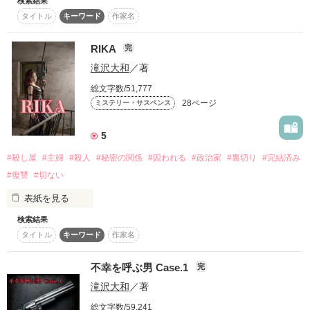
検索結果
一体……どうなっちゃうの!?

　それでも毎日最後まで残り、「天城が本気なら、隣くらいち
タイトル
キーワード
作家名
ゃんと立ちたい」と言う。

悩める国王専属ボディーガード兼メイド

　その言葉が天城の胸に静かに刺さった。

アイリス（17歳）

RIKA
完
　本番、幕が開くと如月は人が変わったように舞台に立ち、ク
X

ライマックスでは台本を一行だけ飛び越え「完璧じゃなくて
滝沢大和
／著
セクハラ国王陛下

ルチアーノ・ギルス（22歳）

総文字数/51,777
28ページ
ミステリー・サスペンス
アクション有りのハラハラ胸キュンの

作品を読む
ファンタジー・ラブストーリー。

5
#殺し屋
#主婦
#殺人
#秘密の関係
#囚われる
#政治家
#裏切り
#完結済み
エブリスタの公式Twitterの方で

#復讐
#切ない
作品紹介をして頂きました!!

『新作セレクション』12月14日号に

表紙を見る
エブリスタ編集部のイチ押し作品として

載せて頂きました！！

検索結果
タイトル
キーワード
作家名
＊注意。

あくまでもフィクションです！

不幸を呼ぶ男 Case.1
完
誤字、脱字があったら申し訳ありません。

気づき次第、修正致します。

滝沢大和
／著
 あなたは私の全てを奪いました…

総文字数/59,241
キャラ批判や辛口コメントは、ご遠慮下さい。
