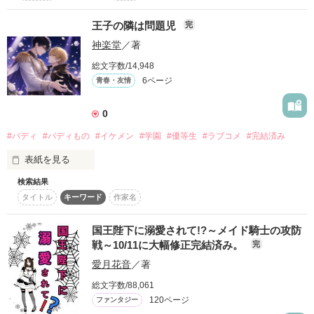
した。

日本中を震え上がらせた、あの「八尺様」の物語。

王子の隣は問題児
*6月27日を持ちまして完結とさせて頂きました!!

完
もし、彼女が、現代に再び現れたとしたら？

作品を読む
たくさんの方に読んでいただけて光栄です^^*

神楽堂
／著
そして、もし、彼女の前に、裏社会のどんな怪異さえもねじ伏
せる、最強の霊能力探偵・山本夜が立ちはだかったとしたら？

*作品に関係ない感想ノートでの雑談はお断りさせて頂いてま
総文字数/14,948
この物語は、そんな、ある種の「化学反応」を描いたもので
す。

6ページ
青春・友情
す。

原作では決して語られなかった、八尺様の、悲しい「真相」。

*ジャンル別ランキング最高3位入りました!

0
なぜ、彼女は子供を攫うのか。

なぜ、彼女は、あれほどまでに背が高いのか。

#バディ
#バディもの
#イケメン
#学園
#優等生
#ラブコメ
#完結済み
作者独自の視点で、その全容を解き明かしていきます。

本作をお楽しみいただく上で、もしよろしければ、YouTubeや
表紙を見る
作品を読む
まとめサイトで、原作である、あの伝説の書き込みを読んでみ
てください。

検索結果
　私立聖クラウン学園は、気品と規律に満ちた名門校だ。

そうすれば、私の描いた、もう一つの八尺様の物語を、さらに
タイトル
キーワード
作家名
　その象徴ともいえる存在が、生徒会長・天城恒一。銀縁眼鏡
深く、味わっていただけるはずです。

に隙のない制服、学年首席の成績と完璧な品行から「白銀の王
それでは、夜探偵事務所と、日本で最も有名な怪異との、壮絶
子」と呼ばれ、全校生徒に仰ぎ見られている。

国王陛下に溺愛されて!?～メイド騎士の攻防
な戦いをお楽しみください。

　転校生・如月ハルは、初日に顔面から校門前に激突。ネクタ
戦～10/11に大幅修正完結済み。
完
イが背中に回ったまま現れた問題児だったが、その圧倒的な美
愛月花音
／著
貌で校内を騒然とさせる。

　天城はその場でネクタイを直してやるが、如月は「よろしく
総文字数/88,061
ね、王子」と気安く呼ぶ。

120ページ
ファンタジー
　転校初日から食堂・校舎裏・別クラスを自由に徘徊した如月
作品を読む