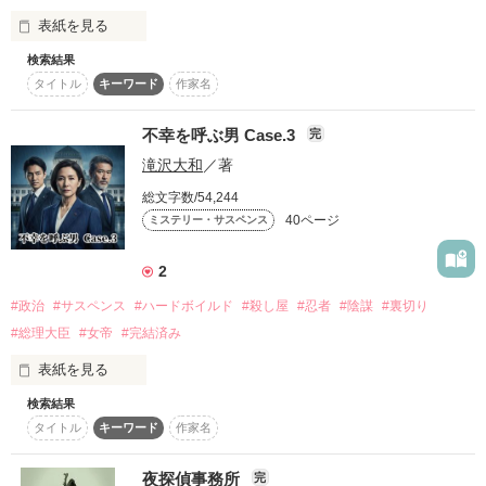
作品を読む
殺し屋になるまでの全てが、ここで明らかになる。

表紙を見る
※本作は、シリーズの核心に触れる物語です。

是非、第一作目『RIKA』をお読み頂いてから今作を読むこと
検索結果
タイトル
キーワード
作家名
『不幸を呼ぶ男』シリーズ第二弾となる本作。

不幸を呼ぶ男 Case.3
完
作品を読む
その中心に立つのは、第一作『RIKA』にも登場した

滝沢大和
／著
あの気高き夜の蝶――東条 響（斉藤明日香）です。

『RIKA』では語られることのなかった

総文字数/54,244
彼女の「その後」。

40ページ
ミステリー・サスペンス
そして、滝沢大和と彼女を結びつけた、5年前の「ビジネス」
の真相。

2
全てを手に入れたはずの彼女に、再び襲いかかる、理不尽な災
い。

#政治
#サスペンス
#ハードボイルド
#殺し屋
#忍者
#陰謀
#裏切り
これは、ただの復讐劇ではありません。

#総理大臣
#女帝
#完結済み
一人の女性が、その気高き魂の全てを賭けて、巨大な悪に立ち
向かう、壮絶な戦いの記録です。

表紙を見る
ぜひ、お楽しみください。

検索結果
タイトル
キーワード
作家名
表紙コメント

2025年9月17日

夜探偵事務所
完