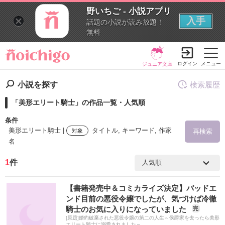
野いちご - 小説アプリ
入手
話題の小説が読み放題！
無料
ログイン
メニュー
ジュニア文庫
小説を探す
検索履歴
「美形エリート騎士」の作品一覧・人気順
条件
美形エリート騎士 |
タイトル, キーワード, 作家
対象
再検索
名
1
件
検索ワード
【書籍発売中＆コミカライズ決定】バッドエ
を含む
ンド目前の悪役令嬢でしたが、気づけば冷徹
騎士のお気に入りになっていました
完
[原題]婚約破棄された悪役令嬢の第二の人生～侯爵家を去ったら美形
を除く
エリート騎士に溺愛されました～