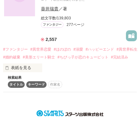
葵井瑞貴
／著
詳しく検索
総文字数/139,803
検索対象
277ページ
ファンタジー
タイトル
キーワード
作家名
表紙コメント
2,557
あらすじ
#ファンタジー
#異世界恋愛
#ほのぼの
#溺愛
#ハッピーエンド
#異世界転生
#婚約破棄
#美形エリート騎士
#ちびっ子が恋のキューピット
#完結済み
ジャンル
表紙を見る
感想
検索結果
💗2023年11月5日 書籍発売！💗

タイトル
キーワード
作家名
※こちらはWEB版となりますので、書籍とは一部内容が異なり
ステータス
全て
完結
更新中
ます。

書籍ではWEB版にヒーロー視点と溺愛ラブコメエピソードを加
作品の長さ
長編
中編
短編
筆改稿し、

より甘々でコミカルな内容に仕上がっております♪

作品の長さについて
鳥飼先生の美麗なイラストと胸キュンな挿絵は必見です✨

よろしくお願いいたします！

コンテスト