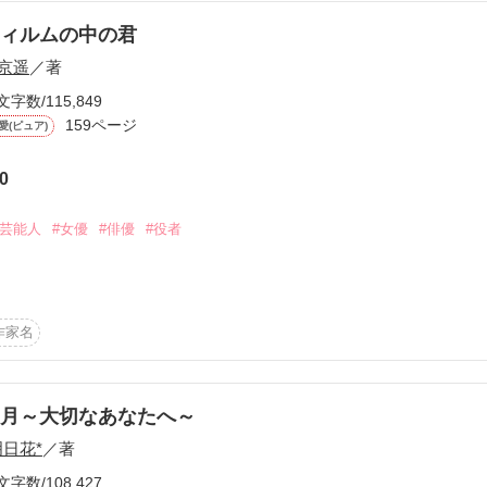
ィルムの中の君
作品を読む
京遥
／著
のｻｸｾｽ&ﾗﾌﾞｽﾄｰﾘｰ◇

文字数/115,849
159ページ
愛(ピュア)
0
#芸能人
#女優
#俳優
#役者
うございます☆｡+ﾟ

よ……

作家名
くらいすばる)

す＊

うゆう)

♪

月～大切なあなたへ～
明日花*
／著


代。

文字数/108,427