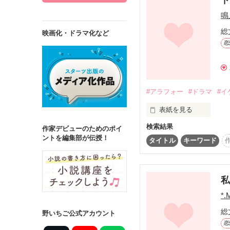
鳴
総
映画化・ドラマ化など
恋
詳しく検索
検索対象
タイトル
キ
#アラフォー
#ドラマ
#イ
ジャンル
表紙を見る
検索結果
ドラマに育ててもらっ
作家デビューのためのポイ
ントを編集部が伝授！
タイトル
キーワード
宮永　ミナミ　３６歳

ステータス
がさつで口が悪くて暇
全て
完結
私
立花　カイト　３５歳

作品の長さ
*.
４０歳を目前に色々と考
長編
中編
総
野いちご公式アカウント
恋