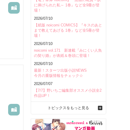
に捧げられた私～ 1巻』など全9冊が登
場！
2026/07/10
【紙版 noicomi COMICS】『キスのあと
まで教えてあげる 1巻』など全5冊が登
場！
2026/07/10
noicomi vol.171 新連載『みにくい人魚
の契り婚』が表紙＆巻頭に登場！
2026/07/10
最新！スターツ出版小説NEWS
今月の重版情報をチェック☆
2026/07/07
【7/7】野いちご編集部オススメ小説全2
作品UP！
トピックスをもっと見る