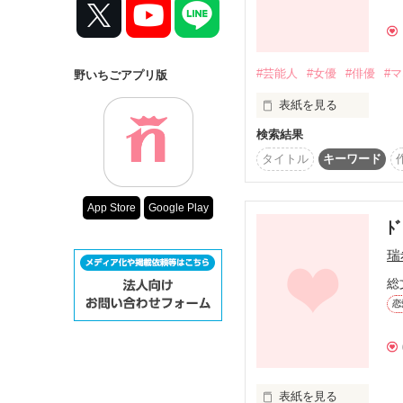
モテ女、職場の後輩ハル
コンテスト
超短編で謎をし
突如表れたカイトのイケ
復刻！夏の野い
#芸能人
#女優
#俳優
#
野いちごアプリ版
500文字の不気
表紙を見る
それぞれの気持ち、思い
200文字でゾッ
検索結果
スターツ出版小
自分の本当の気持ちに気
･.*〜･.*〜･.*〜･.*〜･.*〜
タイトル
キーワード
その他の条件
どうすればいいのかわか
甘地 心愛 (ｱﾏﾁ ｺｺｱ)

App Store
Google Play
動画あり
だけど、このままでいい
ﾄ
瑞
１７歳

大人の人間模様が咲き乱
現役女子高生女優

総
密かにドラマみたいな恋
恋
表紙を見る