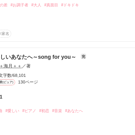
年の差
#お調子者
#大人
#真面目
#ドキドキ
ー。

作家名
作品を読む
しいあなたへ～song for you～
完


＋海月＋＋
／著
てください！

文字数/68,101
意見や感想など

130ページ
愛(ピュア)
。

1


の恋です(￣▽￣；

曲
#愛しい
#ピアノ
#初恋
#音楽
#あなたへ
ディチックです(^ω^；ゞ

作品を読む
(_ _;)m〉
