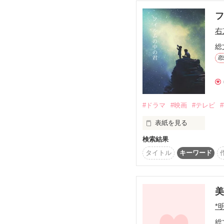
フ
右
◇夢に向かって成長する女の子
総
そんなわけない

恋
start:2008.8/14

芸能人の私だって

ごく普通の女の子

#ドラマ
#映画
#テレビ
ﾟ+｡☆素敵感想ありがと
表紙を見る
(●･ｖ･人･ｖ･○)

検索結果
-meri- 様

好きな人ぐらいいるんだ
天道愛羅 様

タイトル
キーワード
実力派女優  櫻井昴(さ
×

更新率upの励みになりま
超人気俳優  宮藤優(くど
気軽にカキコして下さい
美
*
２人の16歳の役者たちが
全力で駆け抜けた高校時
総