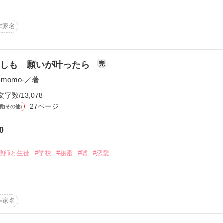
作品を読む
作家名
ケメン俳優

もしも 願いが叶ったら
完
-momo-
／著
明かされた時、

文字数/13,078
27ページ
愛(その他)
。」

0
教師と生徒
#学校
#秘密
#嘘
#恋愛
とかいるんですか?」

なった普通の女子高生

、

いんですよ…」

？

作家名
願望でできています(笑)
る。
