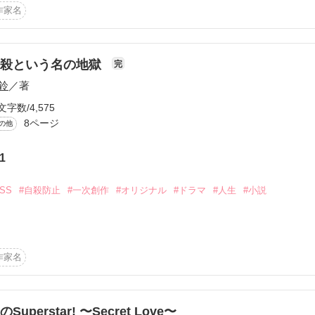
作家名
ノ♪

自殺という名の地獄
完
作品を読む
てよ、」

鈴
／著
文字数/4,575
スまでしなくても//」

8ページ
の他


1
いこの関係。

#SS
#自殺防止
#一次創作
#オリジナル
#ドラマ
#人生
#小説


。どこにでもいる底辺野郎だ。クソみたいな俺は、クソみたいな世の中に
作家名
上に立っていた。そして、飛び降りた。間違いなく、俺は死んだのだ。

しみの始まりだった―。

のSuperstar! 〜Secret Love〜
ラマ企画☆
