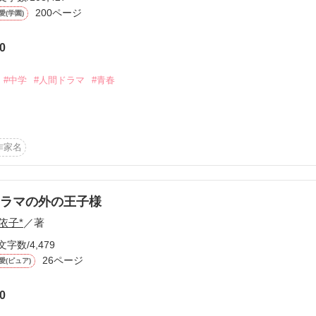
200ページ
愛(学園)
と実力は

作品を読む
0
#中学
#人間ドラマ
#青春
ー。

な？

ています

作家名
自身が」

〜*☆

ラマの外の王子様
いつでも

依子*
／著
文字数/4,479
にいいか」

26ページ
愛(ピュア)
0
歯痒い２人ー。
