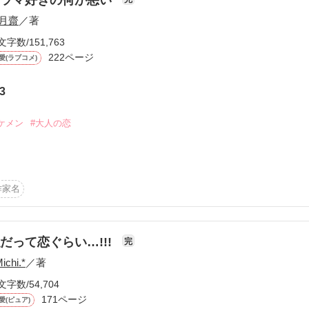
月齋
／著
文字数/151,763
222ページ
愛(ラブコメ)
3
ーワード
作家名
表紙コメント
あらすじ
ケメン
#大人の恋
感想
たといっても過言ではないくらいドラマ好きな私　

作家名
な時はいつもうちに入り浸る１０年来の男友達

更新中
だって恋ぐらい…!!!
完
Michi.*
／著
える

短編
文字数/54,704
作品の長さにつ
171ページ
愛(ピュア)