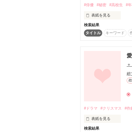
私が       俺が

#俳優
#秘密
#高校生
#
好きになったのは、

表紙を見る
検索結果
ごく普通の女子高生

フィルムに映る君でした
タイトル
キーワード
川原奈都ｰｶﾜﾊﾗ ﾅﾂ(17)

あなたと2人で。

2015.05.18〜

愛
と、

ノロノロと更新中です。
＋
お時間あれば読んでやっ
総
気が向いたら短くてもご
恋
いただければ幸いです。
お調子者 大人気俳優

荒谷多來人ｰｱﾗﾀﾆ ﾀｸﾄ(24)
〈一応、―先生×生徒―
#ドラマ
#クリスマス
#作
しかし、ほとんどがコメ
の、

表紙を見る
甘々なシーンはありませんm
検索結果
美由は、内気で
