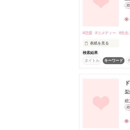
恋
.*☆Special Thanks☆*.

仕事に対してのプロ意識
大人顔負け。

あすみ*ﾟさん

YuUHiさん

#恋愛
#コメディー
#先生
でも心はまだ、高校生ー
Ｃｈｉｈａさん

Ｒ.Heartyさん

表紙を見る
CoCoLoさん

「好きになって…いいか
☆涼介くｎ☆さん

検索結果
Sorakaさん

私は今、綺麗な“月”を見
タイトル
キーワード
役としてじゃなくて、私
.･〜*☆.･〜*☆.･〜*☆.･
ド
「おいで、泣きたいなら
俺のとこ来い。

2012.12/4〜12/11

梨
ずっと独りで見ていた

オススメ作品に

総
……そう言えたらどんな
掲載されました(*^^*)

恋
総合ランキング

今は･･････

自分の思い通りに動けず
最高64位
