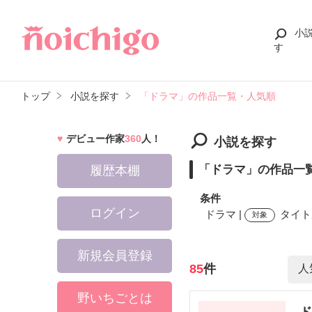
小
す
トップ
小説を探す
「ドラマ」の作品一覧・人気順
デビュー作家
360
人！
小説を探す
「ドラマ」の作品一
履歴本棚
条件
ログイン
ドラマ |
タイト
対象
新規会員登録
検索ワード
85
件
野いちごとは