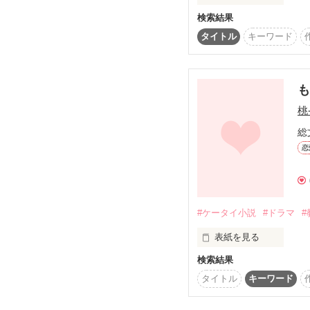
検索結果
「久しぶり、舞。」

タイトル
キーワード
突然現れた超人気若手イ
蓮見静(ﾊｽﾐｾｲ)

桃
彼の正体と衝撃の真実が
総
恋
「好きな女を女優にする
#ケータイ小説
#ドラマ
#
「心愛ちゃんは好きな人
ある理由でテレビ嫌いに
上原舞(ｳｴﾊﾗﾏｲ)の人生は
表紙を見る
「それが…ほんとにいな
検索結果
あなたの願いは何ですか
タイトル
キーワード
この小説は１００％私の
…ドラマをはるかに超え