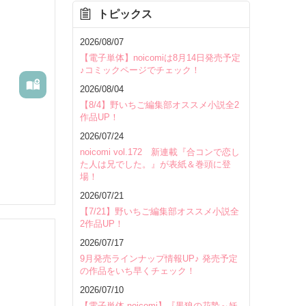
トピックス
を除く
2026/08/07
【電子単体】noicomiは8月14日発売予定
♪コミックページでチェック！
2026/08/04
【8/4】野いちご編集部オススメ小説全2
作品UP！
2026/07/24
noicomi vol.172 新連載『合コンで恋し
た人は兄でした。』が表紙＆巻頭に登
場！
2026/07/21
【7/21】野いちご編集部オススメ小説全
2作品UP！
2026/07/17
9月発売ラインナップ情報UP♪ 発売予定
の作品をいち早くチェック！
いて
2026/07/10
【電子単体 noicomi】『黒狼の花贄～妖