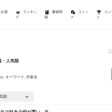
説を探
ランキン
書籍情
コミッ
コン
グ
報
ク
ト
覧・人気順
ル, キーワード, 作家名
ドラマ好きの何が悪い
完