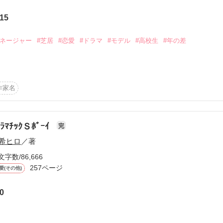
カ

15
かけろ！100文字ミステリーコンテスト
メン親友、今里シュンキ

ちごビギナーズ応援コンテスト～中・長編チャレンジ！～
マネージャー
#芝居
#恋愛
#ドラマ
#モデル
#高校生
#年の差
味なテスト、募集中。
に翻弄されていくうちに

！こわい短編コンテスト
説投稿サイト合同企画「1話からの長編大賞」野いちご！会場
づいていく私



作家名
らない

コミックあり
訳もない

ﾞﾗﾏﾁｯｸＳﾎﾞｰｲ
完
希ヒロ
／著
れる中、

文字数/86,666
を夢見てる・・・

257ページ
愛(その他)
0