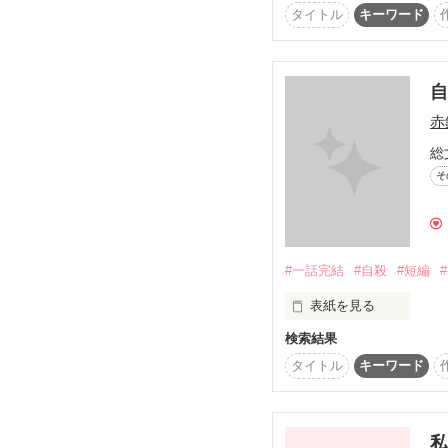
タイトル
キーワード
年の差LOVEですヽ(*´▽)
可愛らしい女子高生。

自分には

「ねぇ、台詞の練習させ
赤
自信が無いけれど、

総
一つだけ

「ちょちょちょ、き、キ
そ
得意なことがあって…。
絶対にバラしちゃいけな
#一話完結
#自殺
#短編
あなたは

表紙を見る
私にとって

さあ、どう切り抜ける？
検索結果
俺の名前は森山 蓮司
一番”愛しい”人です。

嫌気が差していた。

「奈都、愛してるよ」

タイトル
キーワード
ある日、俺はビルの屋
しかし、それは新たな苦
「あたしだって…」

私
☆連載中『Voice』のド