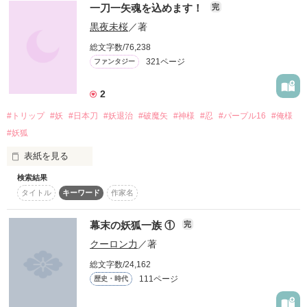
四人の人格、能力をもつ殺し屋

一刀一矢魂を込めます！
完
過去に恐怖を抱いている

レビューありがとうございます(*^^*)

死の運命からすくい上げられ彼の唯一の妻となった美鶴。

「…俺はお前を絶対に護る」

黒夜未桜
／著
読んで下さった読者の皆さま、

一夜だけを供にし、その後は花を一輪贈られるだけの日々。

本棚inして下さった皆さま、

それでも今までにない穏やかな日々に美鶴の心は癒されてい
総文字数/76,238
ファンになって下さった皆さま、

く。

321ページ
ファンタジー
本当にありがとうございます！！！

×

音  泡さん

…愛してる。」

そんなとき美鶴の妊娠が発覚し、弧月の寵愛は深まっていくの
今、運命は歪な音をたて廻りだす――…

ーーーーーーーーーーーーーーーーーー

2
だった。

｢お前の抱えてるその罪。

#トリップ
#妖
#日本刀
#妖退治
#破魔矢
#神様
#忍
#パープル16
#俺様
       俺も一緒に抱えてやるよ

＊さっきも言ったように、

#妖狐
愛を忘れた娘が優しさに触れ愛を思い出す平安後宮懐妊シンデ
歴史に忠実…ではありません！

だからもうそんな怯えなくて良いんだよ。｣

レラストーリー。

※未成年の飲酒 喫煙等 無免許運転は

表紙を見る
だいたい作者の妄想ですorz

これからも、ずっと。

法律で禁止されています。

妻として、母として――娘は強くなる。

検索結果
弓道を嗜む少女の名は、佐藤まや。

＊流血、暴力などの表現あり

九条 憐（くじょう れん）

タイトル
キーワード
作家名
世界一の名探偵コードネーム[ミカエラ]

野いちご掲載　'23/10/07〜'23/10/19

◆ ビター様

作品を読む
＊時代背景なんて関係ない言葉が

世界一のハッカー[闇の番人]

数えきれない程出てきます←

幕末の妖狐一族 ①
完
素敵な感想

クーロン力
／著
本当にありがとうございます！

今年で花の女子高生になった。

＊誤字・脱字はかなりあります。

作品を読む
総文字数/24,162
作品を読む
殺し屋×探偵

111ページ
歴史・時代
ジャンル別ランキング 13位

*･゜ﾟ･*:.｡..｡.:*･*･゜ﾟ･*:.｡･*:.｡. .｡.:*･゜ﾟ･*

皆様のお陰です。
