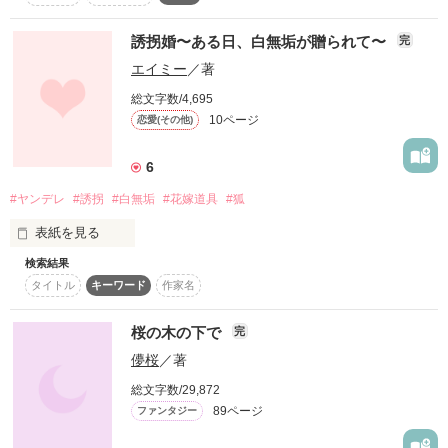
☆

紅猫

の続編です！

誘拐婚〜ある日、白無垢が贈られて〜
完
エアラブの方でみおちゃんがいるのですが、そのみおちゃんは
エイミー
／著
我のオタ友みおちゃんをモチーフにさせていただいておりま
紅猫はネオンが輝く街に出て

総文字数/4,695
折り紙を駆使する魔法使いの末裔

す。

10ページ
恋愛(その他)
藍野 エル

不良を狩るという

祓い屋見習いの生徒会副会長

6
赤い髪に白い肌

黄瀬 湊

本人公式ですヾ(･ω･`;)ﾉ

#ヤンデレ
#誘拐
#白無垢
#花嫁道具
#狐
作品を読む
猫のように品がありしなやかに

表紙を見る
闘う姿は誰もが魅了されるだろう

ぬいぐるみの姿をしている湊の式神

みおちゃんと語り合いながら国語はネタの神様であるというこ
検索結果
管狐・ザクロ

とに気づきました(笑)

だが今宵も猫の餌になるのは

タイトル
キーワード
作家名
二人の秘密を知る大人気の生徒会長

誰なんだろうか――…

藤崎 想太

桜の木の下で
完
全く関係ないことまでご覧にいただく読者様。ありがとうござ
儚桜
／著
ちょっぴりギャル！？　エルの親友

います！

妖に魅入られた娘は、決して逃げることはできないーーー。

墨谷 結愛

総文字数/29,872
▼

89ページ
ファンタジー
面白、可笑しく、そんな気ままな感じで
