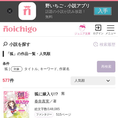
野いちご - 小説アプリ
入手
話題の小説が読み放題！
無料
ログイン
メニュー
ジュニア文庫
小説を探す
検索履歴
「狐」の作品一覧・人気順
条件
再検索
狐 |
タイトル, キーワード, 作家名
対象
577
件
検索ワード
狐に嫁入り!?
完
を含む
春奈真実
／著
総文字数/148,085
を除く
515ページ
ファンタジー