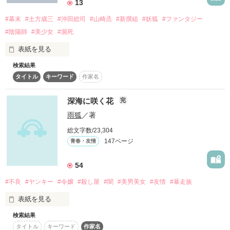
13
7回目の優勝になったその日の午後。

それでもOKという方は、

#幕末
#土方歳三
#沖田総司
#山崎烝
#新撰組
#妖狐
#ファンタジー
▼

こちらから( ´ ▽ ` )ﾉ

#陰陽師
#美少女
#瀕死
↓
“あなたは本当に私を助けてくれるの？”

表紙を見る
start 2011.12.05

そんな彼女はトラックに身を呈した。

検索結果
歴史ものは初めて執筆致します。

作品を読む
finish 2012.01.10

あの過去から私を救い出して…

タイトル
キーワード
作家名
温かい目で見守っていただけると恐縮です。

▲
深海に咲く花
目が覚めた場所は、病院かと思いきや木の上！？

完
過去の私を殺してください…

拙い文章ですが、少しでも目をと通していただけると

雨狐
／著
嬉しいです(´∀｀)

総文字数/23,304
作品を読む
ただいま、作品の内容を修正しております。

147ページ
青春・友情
ーーおなごの手をくれ

2014.4.15〜作品開始

54
前半完結いたしました。見てくださった読者様ありがとうござ
2016.3.20完結

います!!

#不良
#ヤンキー
#令嬢
#殺し屋
#闇
#美男美女
#友情
#暴走族
妖の声まで聞こえちゃったの！？

表紙を見る
読者数100人超えました(><)！！！

ありがとうございます！！

検索結果
闇に咲く華

これからもお願いします( ´﹀` )

タイトル
キーワード
作家名