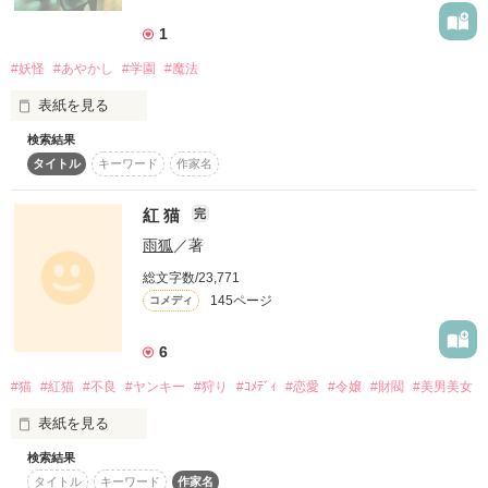
妖が大量に発生する異世界にトリップした少女

大丈夫な人はここからドジョッ!!

またまためんどくさい事に…。

佐藤 まや 16-ｻﾄｳ ﾏﾔ-

本当にありがとうございます。

1
×

↓↓↓
まやを妖から助けてくれ、刀で妖退治する謎の少年

#妖怪
#あやかし
#学園
#魔法
ユウ

表紙を見る
璃桜 刹那様

作品を読む
莉寿様

検索結果
平凡な中学生の藍野エルには、不思議な秘密の力がある。

伊利亜様

タイトル
キーワード
作家名
新しい仲間が増え、新しい敵が増え…。

エルの手によって折られた折り紙は途端に力を得、動き出す。

一刀、一矢、魂を込めて妖退治しちゃいますっ！！

魔法使いの血を引く彼女の、魔法と呼ぶには小さな力で、それ
素敵な感想ありがとうございます。

紅 猫
完
でいて大きな秘密。

雨狐
／著
✽+†+✽――✽+†+✽――✽+†+✽――

夜道で妖怪に遭遇したエルは学校で人気の生徒会副会長・黄瀬
はじめまして、もしくはお久しぶりです。

総文字数/23,771
先輩の秘密を知ってしまい……！？

黒夜 未桜です。

145ページ
コメディ
くろや みおうと読みます。

まさか、白夜が死ぬ？！

作品を読む
6
「きみのことも誰にも言わないから。きみの力を、おれに貸し
てほしい」

#猫
#紅猫
#不良
#ヤンキー
#狩り
#ｺﾒﾃﾞｨ
#恋愛
#令嬢
#財閥
#美男美女
ちなみに“いっとういちやたましいをこめます！”と言います。

表紙を見る
魔法使いの末裔＆祓い屋見習いが秘密のコンビ結成！？

国語でSFを書いてみましょう！ということで思いついた作品で
検索結果
お面妖狐と新撰組～運命の人は沖田総司～

す(笑)

タイトル
キーワード
作家名