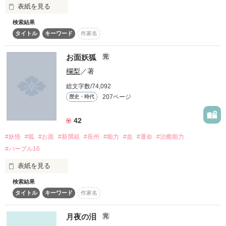
その名はーーー汀《ミギワ》

ジャンル別部門最高１位

表紙を見る
（天真爛漫で破天荒なおとぼけ少女）

…ただの狐じゃないぞ？

検索結果
ファン登録、本棚にin、沢山の方に読んでいただき本当にあり
新撰組に入隊して早三ヶ月。

タイトル
キーワード
作家名
がとうございます＞＜

炎のように燃え上がる

あたしは、狐の妖怪、白狐の一族だ。」

紅い髪をもつ異能の盗賊「火影童子」

あたしもだいぶ此処に馴染んできた。

お面妖狐
完
儚桜は本当に皆様に支えられています！

その名はーーー灯《アカリ》

欄梨
／著
本当に本当にありがとうございます＾＾

（無口で無愛想、ときどき毒舌）

「いや、馴染みすぎだろ、

総文字数/74,092
総司が蝶と出会う前のお話、「予感」を追加しました♪

サボってねぇで仕事しろよ。」

絶滅したといわれる狐の妖怪だった！！

207ページ
歴史・時代
＊

怪我を負った火影童子を見た六の君は

42
「あ"？あたしは、今忙しいんだよ。」

昔飼っていた子犬を思い出し

作品を読む
#妖怪
#狐
#お面
#新撰組
#長州
#能力
#血
#運命
#治癒能力
「恐ろしげに言ってる割には

《蘇芳丸》と名づけて

#パープル16
「部屋で寝っ転がって

甲斐甲斐しく世話を焼くのだが……！？

団子食うことにか？」

…案外可愛らしいのな。」

表紙を見る
検索結果
「お〜い、蘇芳丸〜」

「もちろん←

タイトル
キーワード
作家名
「……………」

「う、うるさい！！」

「はい、蘇芳丸。あ〜ん」

月夜の泪
…って、あ"ー！！

完
「……………阿呆か」
