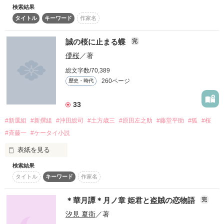
検索結果
「うん。俺も、まふゆとずっと一緒にいたい」

「お前は今日から新撰組お預かりだ」

タイトル
キーワード
作家名
彼は生まれた時から戦うことを命じられ

二人の心は少しずつ。

町をふらつく生活から一変、

悲しい性を持った哀れな妖の王子さま

誠の桜に止まる蝶
完
剣の腕を認められ、

儚桜
／著
新撰組に入隊した少女

作品を読む
けれど確実に近づいていく――。

総文字数/70,389
260ページ
歴史・時代
そんな二人が運命の悪戯により出会うとき、きっと何かが動き
＊　＊　＊

33
くすのきひなた

出す。

楠木日向

#新選組
#新撰組
#沖田総司
#土方歳三
#原田左之助
#藤堂平助
#狐
#桜
#斉藤一
#ケータイ小説
雪女の半妖な主人公と九尾の妖狐系イケメンが、

表紙を見る
生徒会の仲間たちを巻き込みながらわちゃわちゃする、

妖怪学園ラブコメです。全三章。

彼女、実は『人』ではなかった！

検索結果
「桜の精霊かと思った。」

ちょっとシリアスもありつつ、最後はハッピーエンド。

2015.7.7～2015.9.14

タイトル
キーワード
作家名
小説家になろうでも掲載しております。

「え？あなた誰？」

素敵なレビューありがとうございます！

＊華月譚＊月ノ章 姫君と盗賊の恋物語
完
桜の木の上にいた

「俺はポチじゃねぇーーーーー！！！」

♡◌⑅⃝琴音◌⑅⃝●さま

汐見 夏衛
／著
♡うるたぬき。さま
