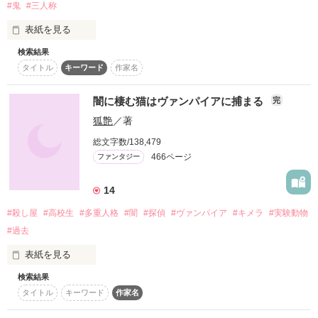
作者の妄想に塩コショウ少々程度で

#鬼
#三人称
新撰組の歴史が入っております←

その中でも最も強いと謳われているのは

表紙を見る
現 海炎三代目総長である

ーーーーーーーーーーーーーーーーーー

＊暴力、流血などの表現があります

検索結果
2025/6/28

pv2000000超えました！！

タイトル
キーワード
作家名
スターツ出版文庫さまにて

＊時代背景なんて考えてない言葉も

■人間嫌いのお面妖狐の少女■

『妹に裏切られた後宮の最下妃の私が今宵、ご懐妊いたしまし
沢山沢山。

た』

闇に棲む猫はヴァンパイアに捕まる
「私のこと、憎いでしょ？」

完
そして、ジャンル別ランキング、

  ×

と改題＆改稿の上書籍化いたしました。

＊ノロノロ更新注意！！(◎_◎;)

Berry's cafeにて最高１位！！

狐艶
／著
野いちごにて最高１位！！

■沖田総司■

＊＊＊

*:.＊.:*:｡∞｡:*:.＊.:*:｡∞｡:*:.＊.:* *:.＊.:*:｡∞

×

総文字数/138,479
そして、読者数400人突破！！

466ページ
ファンタジー
ギャーーーーー！！！

妖が統べる国・故妖国。

ま・じ・か((((；ﾟДﾟ)))))))！

妖の影響なのか平民である人間にも稀に異能を持つ者が現れ
そんな事気にしない！

「たまには俺を頼れよ」

14
る。

読んでやるぜ！o(｀ω´ )o

予知の能力を持って生まれた美鶴は、気味が悪いと両親からも
という方は、

#殺し屋
#高校生
#多重人格
#闇
#探偵
#ヴァンパイア
#キメラ
#実験動物
疎まれていた。

是非是非読んでってくださいな☆

×

読者数

#過去
一旦、完結しました*\(^o^)/*

愛されることも諦めていた美鶴は、ある日自分の死を予知して
続きは、

表紙を見る
しまう。

「お前一体何者だ？」

『続・新撰組と妖狐ちゃん！』

.-:*:-.380人突破.-:*:-.

これも運命かと諦めていた美鶴を助けたのは運命すらもねじ伏
検索結果
只今、地味に執筆中（笑）

｢助けてなんて言葉…いつ以来だろう｣

せる妖の帝・弧月だった。

「…おい、黙って聞け。

タイトル
キーワード
作家名
あたしがこの言葉を使うのは

×

黒条 翠玉（こくじょう すいぎょく）

「その力、俺の妻として俺のために使え」

テメェにだけだ。感謝しろよ？←
