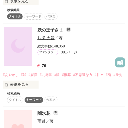
表紙を見る
復刻！夏の野いちごビギナーズ応援コンテスト～中・長編チ
戸惑いながらも母を助けるため

検索結果
ャレンジ！～
あやかしの世界へ。

タイトル
キーワード
作家名
「今のって妖力だよね？　

500文字の不気味なテスト、募集中。
もしかして雪守さんって……妖怪？」

200文字でゾッ！こわい短編コンテスト
そこで待ち受けるのは？

妖の王子さま
完
片瀬 天音
／著
この2人が最強‼ベストバディ短編コンテスト
「～～～～っ！！」

私……無事、嫁入りできる？

総文字数/148,358
スターツ出版小説投稿サイト合同企画「1話からの長編大
賞」野いちご！会場
381ページ
ファンタジー
私が雪女の半妖ってことは絶対に誰にも秘密なのに、

どうしてこうなった……っ！？

○ ．゜．。○ 。．゜．○

その他の条件
動画あり
コミックあり
79
H22.12.15　～　H23.9.22

#あやかし
#妖
#妖怪
#九尾狐
#狐
#獣耳
#不思議な力
#甘々
#鬼
#天狗
*…*…*…*…*…*…*…*…*…*…*…*…*…*…*

○ ．゜．。○ 。．゜．○

表紙を見る
検索結果
2013/11/25文庫発売！

雪女の半妖なのは絶対秘密！な生徒会副会長

※文庫は大幅に改稿し、

タイトル
キーワード
作家名
人には言えない特殊な能力を持った少女。

　雪守まふゆ（ゆきもり　まふゆ）

こちらより読みやすくなっています。
闇氷花
完
　×

雨狐
／著
作品を読む
超名門妖狐一族の次期当主であり生徒会長

蓮井　蒼子
