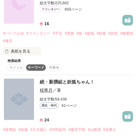
不思議な力を持ち武術にたけている少女

キャンキャン吠える犬？

総文字数/225,682
♡春川なごみさま

作品を読む
舞桜　蝶(まいざくら　ちよ)

650ページ
ファンタジー
♡☆みゅうらん☆さま

♡神無月 孤白さま

　×

♡HINA Ｋさま

16
「日向も道連れだからね？」

♡片崎 スミレさま

ドＳだけど一見優しそうな鬼のような剣士

♡ 若葉 しおりさま

#パープル16
#ファンタジー
#平安
#貴族
#姫
#盗賊
#妖狐
#妖怪
#無愛想
沖田　総司

腹黒鬼畜な魔王様？

♡ あんみつ姫♡さま

#毒舌
ここから奇跡的な恋が始まる

表紙を見る
「どうした、逃げねぇのか？」

検索結果
＜華月京シリーズ其の一＞

作品を読む
タイトル
キーワード
作家名
※大幅誤字・脱字・一部内容修正中

沸点低めのもはや殺人鬼の鬼？

花の都ーーー華月京（カゲツキョウ）

続・新撰組と妖狐ちゃん！
桜華月
／著
瑠璃の夜空に鬱金の望月が浮かぶ夜

※このお話に出てくる忍び、「風魔」はオリジナルキャラクタ
ーです。

総文字数/58,438
…いえいえ、彼女は

二条大路の東、右大臣邸で出会った二人

61ページ
歴史・時代
2012　1月29日～

24
泉のように澄んだ

たくさんの感想・レビューを書いていただき、本当に皆様あり
青い瞳をもつ姫君「六の君」

がとうございます○┓ぺこ

「見ての通り、『狐』だよ。

#新撰組
#妖狐
#土方歳三
#沖田総司
#藤堂平助
#山崎丞
#女隊士