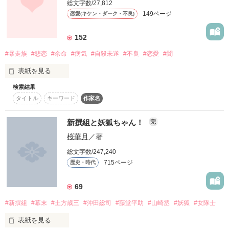
総文字数/27,812
　九条神琴（くじょう　みこと）

Hasui Aoko

149ページ
恋愛(キケン・ダーク・不良)
*…*…*…*…*…*…*…*…*…*…*…*…*…*…*

152
#暴走族
#悲恋
#余命
#病気
#自殺未遂
#不良
#恋愛
#闇
彼女が出会ったのは

表紙を見る
「――どう？　いい交換条件でしょう？」

検索結果
氷のように冷たい瞳の少女。

タイトル
キーワード
作家名
「了解。契約成立、だね」

それはそれは美しい銀の髪、銀の耳、銀のしっぽを持つ
光を一切うけいれないその瞳は

新撰組と妖狐ちゃん！
完
妖・・・

闇に満ちていた。

互いの秘密を知った日から始まった、契約関係。

桜華月
／著
総文字数/247,240
最初は嫌で嫌で仕方なかったのに……。

715ページ
歴史・時代
少女を助けられる人は現れるのか

それとも

69
誰も現れないのか―――………

「どこにもいなくなったりしないで！　

九尾の狐

私、九条くんのことなんにも知らないけど、

白玖

#新撰組
#幕末
#土方歳三
#沖田総司
#藤堂平助
#山崎丞
#妖狐
#女隊士
ずっと一緒にいたいよっ！！」

Haku

表紙を見る