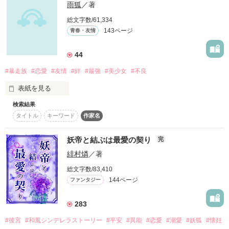
あたしの団子ぉーー！！」

雨狐
／著
狐のお面で顔を隠した少女は九尾。

「この枝を投げるから、取ってきてね！」

総文字数/61,334
「……………犬ころ扱いするな」

「…相変わらず、

143ページ
青春・友情
そんな彼女と新撰組の物語。

甘ったるいの食ってんな。」

＊

44
人間は敵。

異形の二人が織り成す

「あぁ…、団子の命は、

#暴走族
#恋愛
#友情
#絆
#最強
#美少女
#不良
平安王朝風ファンタジー

人の命の様に儚い…」

*･゜ﾟ･*:.｡..｡.:*･*･゜ﾟ･*:.'･*:.｡. .｡.:*･゜ﾟ･*

必要なのは人間じゃなくて妖怪だ。

表紙を見る
レビューありがとうございます

検索結果
「団子を人の命に例えるなアホ。」

初めての小説です！

椛ちあき様／氷月あや様
人間が妖怪に勝てるわけないんだから。

タイトル
キーワード
作家名
海炎

グダグダですが、

妖帝と結ぶは最愛の契り
完
*:.＊.:*:｡∞｡:*:.＊.:*:｡∞｡:*:.＊.:* *:.＊.:*:｡∞

作品を読む
暖かい目で読んでやってください(*^_^*)

緋村燐
／著
この小説は、タイトルの通り、

総文字数/83,410
『新撰組と妖狐ちゃん！』の続きです！

まるで海に上がる炎のようだと言われる

なっかなか歴史上の事件に辿りつかないこの小説←

144ページ
ファンタジー
先にそちらを読む事をオススメしますっ

その暴走族は世界一の座に君臨する

少女が初めて心から信じた人間。

283
ーーーーーーーーーーーーーーーーーー

だが海炎の総長は代々秘密にされていて

なので、

海炎の者以外は知る者はいない

歴史に忠実なほうがいい！

人間を、初めて信じたいと思ったきっかけをくれた人間。

#後宮
#和風シンデレラストーリー
#平安
#異能
#恋愛
#溺愛
#妖狐
#懐妊
＊歴史に忠実ではありません！

という方にはあまりオススメできないですね…σ(^_^;)
