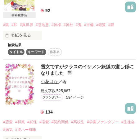
詳しく検索
92
書籍化作品
検索対象
#狐
#和
#異世界
#意地悪
#神様
#神社
#鬼
#吉備
#銀髪
#狸
タイトル
キーワード
作家名
表紙コメント
表紙を見る
あらすじ
検索結果
タイトル
キーワード
作家名
ジャンル
母の病が治りますように。

神社へお参りをして千日目。

雪女ですがクラスのイケメン妖狐の癒し係に
感想
なりました
完
小花はな
／著
「その願い、叶えてやろう」

ステータス
全て
完結
更新中
総文字数/525,887
594ページ
ファンタジー
作品の長さ
長編
中編
短編
強い風が吹きつけて現れたのは

銀髪で綺麗な狐の神様。

134
作品の長さについて
#恋愛
#和風
#妖怪
#溺愛
#契約関係
#高校生
#学園ファンタジー
#生徒会
「だが条件がある。

コンテスト
俺の嫁になること」

#病気
#逆ハー風味
超短編で謎をしかけろ！100文字ミステリーコンテスト