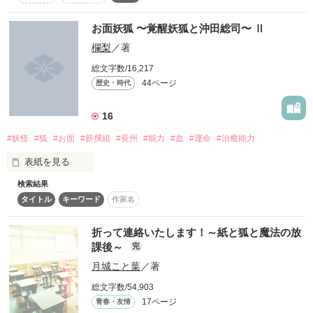
妖から助けてくれた謎の少年、ユウ。

↓

誰といたって私は“隣”には

お面妖狐 〜覚醒妖狐と沖田総司〜 Ⅱ
闇に棲む猫はヴァンパイアに捕まる

＃時雨様　感想ノートへの書き込みありがとうございまし
欄梨
／著
並ばせない―…。

た！！

「お前は俺の弟子になってもらう」

総文字数/16,217
これからもがんばります。

に題名変更しました！

44ページ
歴史・時代
失うのが怖いから

16
独りになりたくないから

「はっ？」

第１作品目！更新が遅くなる可能性があります…ご了承下さい
感想お待ちしてます(><)ﾍﾟｺﾘ(..  )♡
#妖怪
#狐
#お面
#新撰組
#長州
#能力
#血
#運命
#治癒能力
((｡´･ω･)｡´_ _))ﾍﾟｺﾘ

きっと私は暗く冷たい深海で

表紙を見る
光に憧れている花だろう

検索結果
作品を読む
流血シーン、グロいシーンなどあります。苦手な人は今すぐＵ
「妖退治をしてくれねぇか？」

ターン

タイトル
キーワード
作家名
誰か私に本当の光をみせて下さい―…

15歳以下の人はご遠慮くださいm(｡v_v｡)m

折って連絡いたします！～紙と狐と魔法の放
やっと終わったと思ってたのに、

課後～
完
あ、あたしがあやかし退治ぃ！？！！

Ｒ15ですね。

月城こと葉
／著
▼

それでも見たい人はぜひ見てください!!

総文字数/54,903
17ページ
ジャンル別ランキング4位

青春・友情