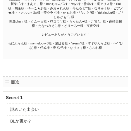
新菜+ﾟ様・まある。様・booちゃん♡様・*my*様・惟幸様・嵐アリス様・SuI
様・朔茉様・ゆーこ★彡様・みお★れん様・苺たると*°様・なりゅぅ様・ピアノ
★様・トオルンバ妹様・夢☆ラビ様・かぁお様・*らいと*様・Yukirindog様・｡ﾞ*
しゅがぁ*ﾞ｡様・
馬鹿chan. 様・☆ムー☆様・柊コウヤ様・ちったん♥様・ﾋﾟﾖﾋｺ。様・高崎美桜
様・たなべみそら様・どりーみー様・実蒼空様
レビューありがとうございます！
もにぶらん様・mymelody<3様・泉はる様・*a-min*様・すずやんらぶ様・(∞^^ひ
な)様・仔虎様・春 桜子様・なりゅぅ様・さぷれ様
目次
Secret 1
謎めいた出会い
BLか否か？