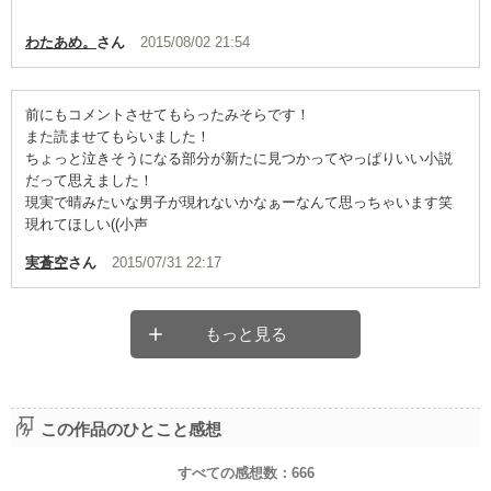
わたあめ。
さん
2015/08/02 21:54
前にもコメントさせてもらったみそらです！
また読ませてもらいました！
ちょっと泣きそうになる部分が新たに見つかってやっぱりいい小説
だって思えました！
現実で晴みたいな男子が現れないかなぁーなんて思っちゃいます笑
現れてほしい((小声
実蒼空
さん
2015/07/31 22:17
もっと見る
この作品のひとこと感想
すべての感想数：
666