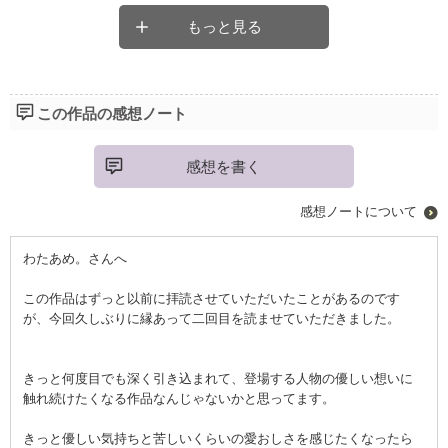
よかったですΣd(・ω・d)!!!
もっと見る
晴と桃佳、ふたりとも性格、中身
大好き(*´∀｀*)♡
続編読みたいですっ(〃・д・) -д-))
この作品の感想ノート
これからも頑張ってください!!!!
応援してます(≧ω≦)b
感想を書く
感想ノートについて
わたあめ。さんへ
この作品はずっと以前に拝読させていただいたことがあるのです
が、今回久しぶりに縁あって二回目を読ませていただきました。
きっと何度目でも深く引き込まれて、登場する人物の優しい想いに
触れ続けたくなる作品なんじゃないかと思ってます。
きっと優しい気持ちと苦しいくらいの愛おしさを感じたくなったら