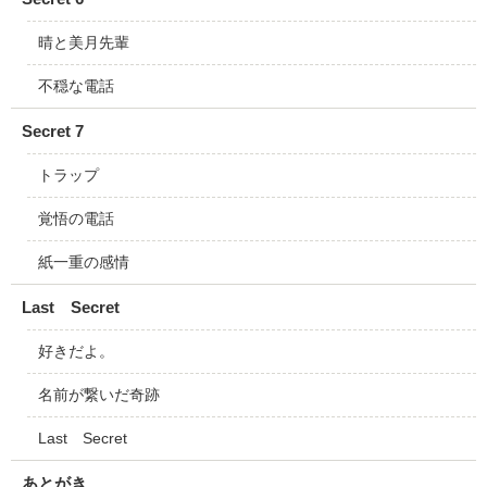
晴と美月先輩
不穏な電話
Secret 7
トラップ
覚悟の電話
紙一重の感情
Last Secret
好きだよ。
名前が繋いだ奇跡
Last Secret
あとがき