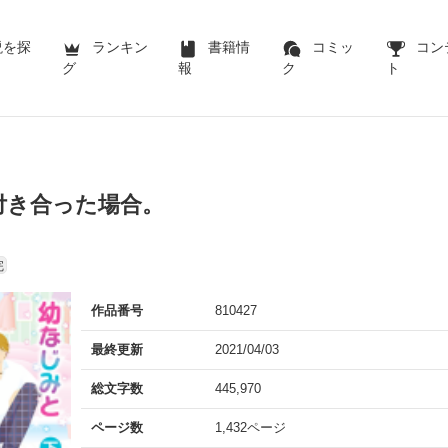
説を探
ランキン
書籍情
コミッ
コン
グ
報
ク
ト
付き合った場合。
完
作品番号
810427
最終更新
2021/04/03
総文字数
445,970
ページ数
1,432ページ