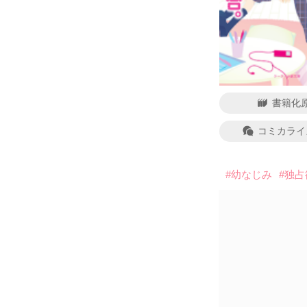
書籍化
コミカライ
#幼なじみ
#独占