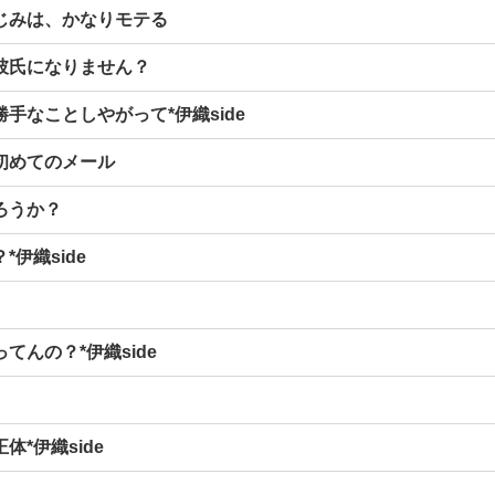
じみは、かなりモテる
彼氏になりません？
手なことしやがって*伊織side
初めてのメール
ろうか？
*伊織side
てんの？*伊織side
体*伊織side