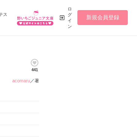
ロ
テス
グ
新規会員登録
イ
ン
441
acomaru
／著