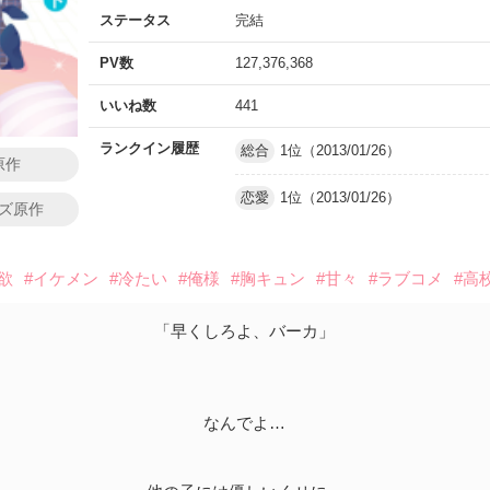
ステータス
完結
PV数
127,376,368
いいね数
441
ランクイン履歴
総合
1位（2013/01/26）
原作
恋愛
1位（2013/01/26）
ズ原作
欲
#イケメン
#冷たい
#俺様
#胸キュン
#甘々
#ラブコメ
#高
「早くしろよ、バーカ」
なんでよ…