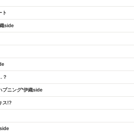
ート
side
de
…？
プニング*伊織side
ス!?
ide