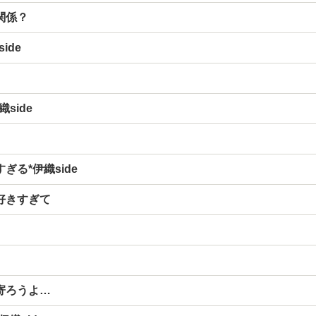
関係？
ide
side
ぎる*伊織side
好きすぎて
寄ろうよ…