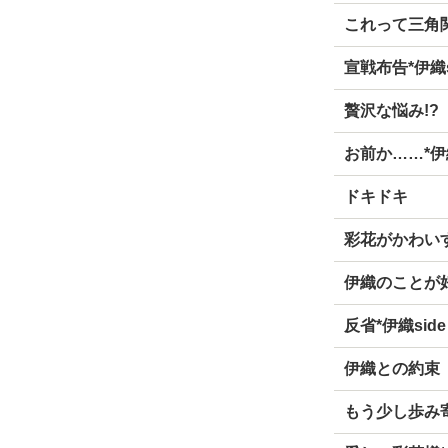
これって三角
宣戦布告*伊織s
贅沢な悩み!?
お前か……*伊織
ドキドキ
彩花がかわいす
伊織のことが
反省*伊織side
伊織との約束
もう少し歩み