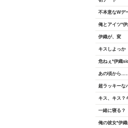
不本意なWデ
俺とアイツ*伊織
伊織が、変
キスしよっか
危ねぇ*伊織si
あの頃から…
超ラッキーなハ
キス、キス？キ
一緒に寝る？
俺の彼女*伊織s