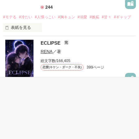
244
#モテる
#冷たい
#人懐っこい
#胸キュン
#溺愛
#嫉妬
#甘々
#ギャップ
表紙を見る
ECLIPSE
完
「好きだったから、別れを選んだ。」

RENA
／著
モテる人を好きになるのが怖かった。

総文字数/166,405
だから私は、中学時代に大好きだった彼を自分から振った。

399ページ
恋愛(キケン・ダーク・不良)
もう会うことはないと思っていたのに、

高校生になって再会した彼は、隣の学校で”王子様”と呼ばれる
118
人気者になっていた。

#ヤンキー
#暴走族
#闇
#裏社会
#不良
#イケメン
#胸キュン
表紙を見る
他の女の子には冷たいのに

私にだけ昔と変わらない笑顔を向けてくる。

表紙画像はAIです
一途なイケメンくんととろけるくらいに甘い
キスを
完
「澪ちゃん。」

如月 いちは
／著
作品を読む