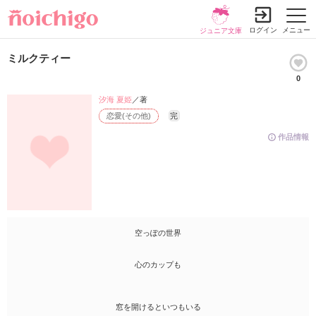
ログイン
メニュー
ジュニア文庫
ミルクティー
0
汐海 夏姫
／著
恋愛(その他)
完
作品情報
空っぽの世界
心のカップも
窓を開けるといつもいる