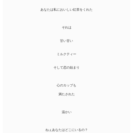
あなたは私においしい紅茶をくれた
それは
甘い甘い
ミルクティー
そして恋の始まり
心のカップも
満たされた
温かい
ねぇあなたはどこにいるの？