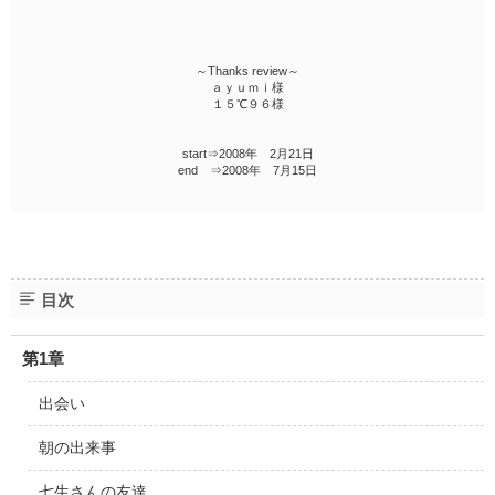
～Thanks review～
ａｙｕｍｉ様
１５℃９６様
start⇒2008年 2月21日
end ⇒2008年 7月15日
目次
第1章
出会い
朝の出来事
七生さんの友達