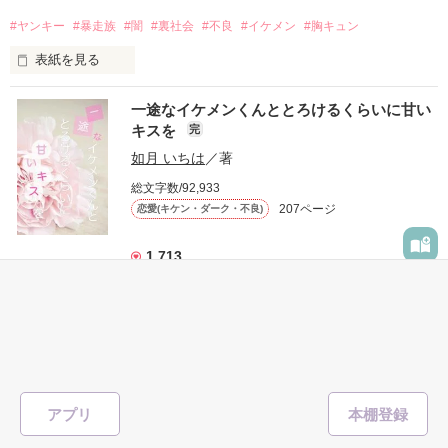
人気者になっていた。

#ヤンキー
#暴走族
#闇
#裏社会
#不良
#イケメン
#胸キュン
表紙を見る
他の女の子には冷たいのに

私にだけ昔と変わらない笑顔を向けてくる。

表紙画像はAIです
一途なイケメンくんととろけるくらいに甘い
キスを
完
「澪ちゃん。」

如月 いちは
／著
作品を読む
それは止まっていた恋が再び動き始める合図──。

総文字数/92,933
207ページ
恋愛(キケン・ダーク・不良)
✨.ﾟ･*..☆.｡.:*✨.☆.｡.:. *:ﾟ✨.ﾟ･*..☆.｡.:*✨

1,713
人見知りだけど優しい無自覚だけどモテる

#恋愛
#甘々
#溺愛
#独占欲
#不良
#一途
#イケメン
#男性恐怖症
冴木澪-SaekiMio

#いいねチャンス01
×

表紙を見る
基本女子に冷たいのに澪にはわんこ男子になる

篠宮光-ShinomiyaHikaru

アプリ
「瑠莉に一目惚れしたんだよ……悪いかよ」

✨.ﾟ･*..☆.｡.:*✨.☆.｡.:. *:ﾟ✨.ﾟ･*..☆.｡.:*✨
