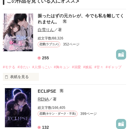
この作品を見ている人にオススメ
振ったはずの元カレが、今でも私を離してく
れません。
完
白雪りん
／著
総文字数/88,326
352ページ
恋愛(ラブコメ)
255
#モテる
#冷たい
#人懐っこい
#胸キュン
#溺愛
#嫉妬
#甘々
#ギャップ
表紙を見る
ECLIPSE
完
「好きだったから、別れを選んだ。」

RENA
／著
モテる人を好きになるのが怖かった。

総文字数/166,405
だから私は、中学時代に大好きだった彼を自分から振った。

399ページ
恋愛(キケン・ダーク・不良)
もう会うことはないと思っていたのに、

高校生になって再会した彼は、隣の学校で”王子様”と呼ばれる
132