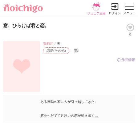
ログイン
メニュー
ジュニア文庫
窓、ひらけば君と恋。
0
安莉沙
／著
恋愛(その他)
完
作品情報
ある日隣の家に人が引っ越してきた。
窓をへだてて片思いの恋が動き出す…