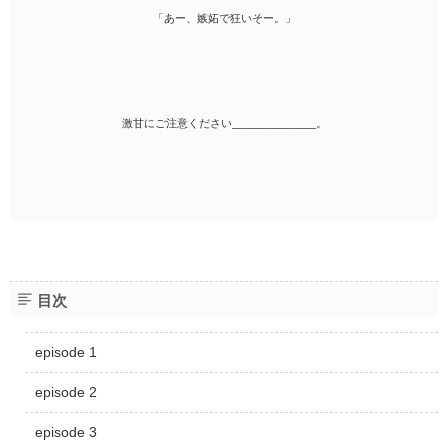
「あー、嫉妬で狂いそー。」
激甘にご注意ください______________。
目次
episode 1
episode 2
episode 3