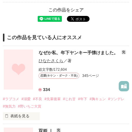
この作品をシェア
この作品を見ている人にオススメ
なぜか私、年下ヤンキー手懐けました。
完
ひなたさくら
／著
総文字数/172,604
345ページ
恋愛(キケン・ダーク・不良)
334
#ラブコメ
#溺愛
#不良
#先輩後輩
#じれ甘
#年下
#胸キュン
#ツンデレ
#無気力
#野いちご大賞
表紙を見る
残りわずかの高校生活。

双姫 Ⅰ
完