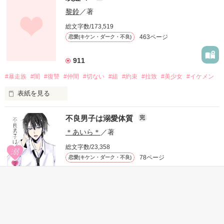
黎鈴
／著
望むのは、

総文字数/173,519
463ページ
恋愛(キケン・ダーク・不良)
何でもない平和な毎日。

911
#暴走族
#闇
#復讐
#仲間
#切ない
#組
#約束
#拉致
#美少女
#イケメン
––––だが、しかし！

表紙を見る
ずっと一緒に生きてくって思ってた。

不良男子は溺愛体質
完
なのにそれは突然奪われ、

私は、

＊あいら＊
／著
私は｢独り｣になった…。

総文字数/23,358
とんでもない失態を

78ページ
恋愛(キケン・ダーク・不良)
私から大切な人を奪った

アイツらを絶対に許さない。

197
犯してしまったのです。

#溺愛
#王道
#不良
#男嫌い
#美少女
#一匹狼
#クール
#できまる
『私に関わらないで。

表紙を見る
お前らなんか信じないし、

✽.｡.:*・ﾟ ✽.｡.:*・ﾟ ✽.｡.:*・ﾟ ✽.｡.:*・ﾟ ✽.｡.:*
