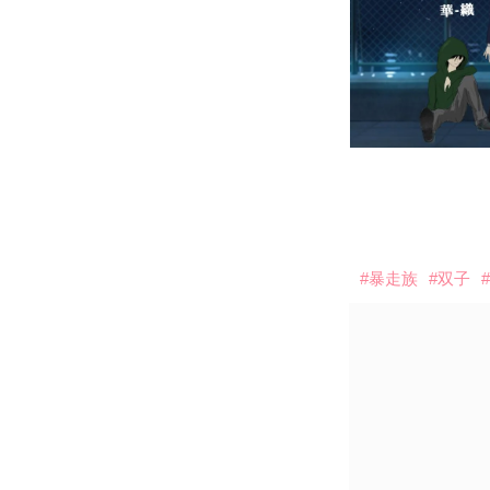
#暴走族
#双子