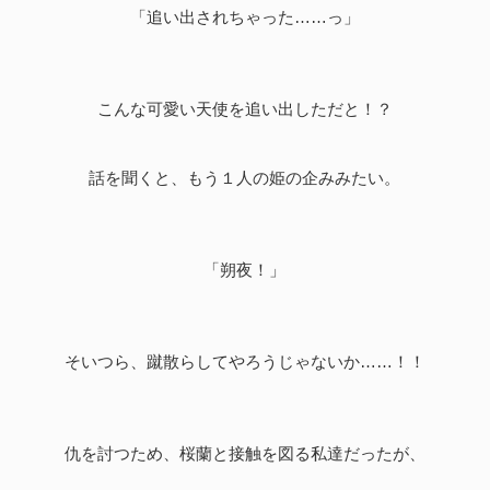
「追い出されちゃった……っ」
こんな可愛い天使を追い出しただと！？
話を聞くと、もう１人の姫の企みみたい。
「朔夜！」
そいつら、蹴散らしてやろうじゃないか……！！
仇を討つため、桜蘭と接触を図る私達だったが、