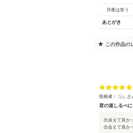
月夜は笑う
あとがき
この作品の
投稿者：
Nia.
さ
君の道しるべに
出会えて良か