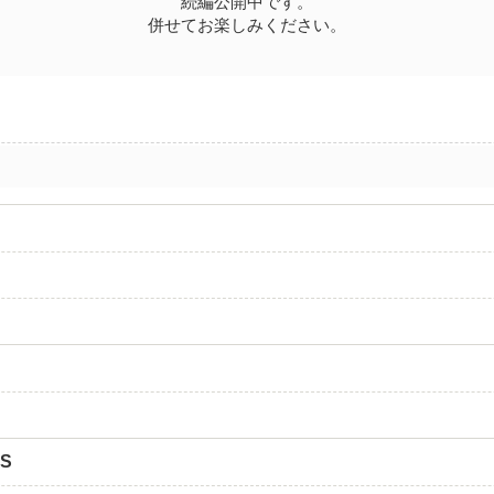
続編公開中です。
併せてお楽しみください。
RS