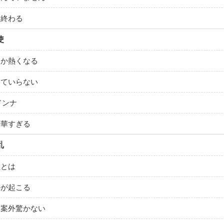
ら終わる
使
故か熱くなる
んていらない
ドンナ
豪華すぎる
乱
義とは
かが起こる
は案外驚かない