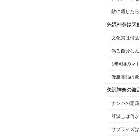
敵に廻した
矢沢神奈は天
文化祭は何
偽る自分な
1年A組のマ
優勝賞品は
矢沢神奈の波
ナンパの定
肝試しは何
サプライズ