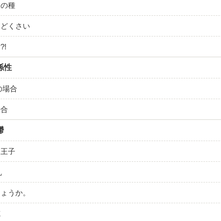
凶の種
んどくさい
?!
係性
の場合
場合
鬱
白王子
乱
しょうか。
威