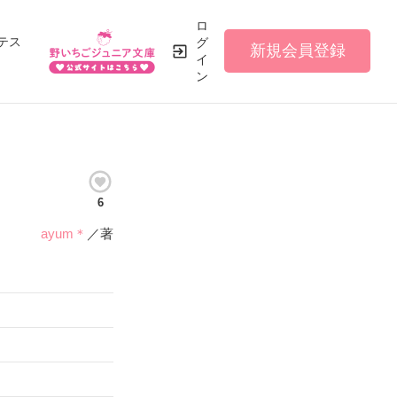
ロ
テス
グ
新規会員登録
イ
ン
6
ayum＊
／著