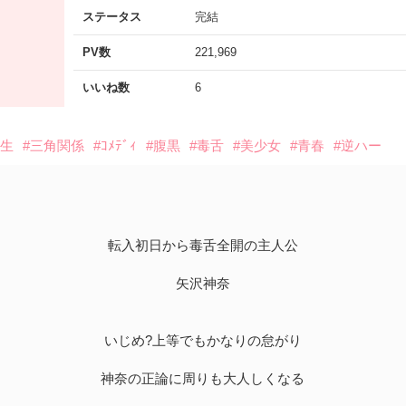
ステータス
完結
PV数
221,969
いいね数
6
先生
#三角関係
#ｺﾒﾃﾞｨ
#腹黒
#毒舌
#美少女
#青春
#逆ハー
転入初日から毒舌全開の主人公
矢沢神奈
いじめ?上等でもかなりの怠がり
神奈の正論に周りも大人しくなる