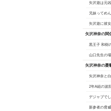
矢沢遊は元
兄妹ってめ
矢沢遊に彼女
矢沢神奈の関
黒王子 和樹
山口先生の
矢沢神奈の憂
矢沢神奈と
2年A組の波
デジャブで
新参者の脅