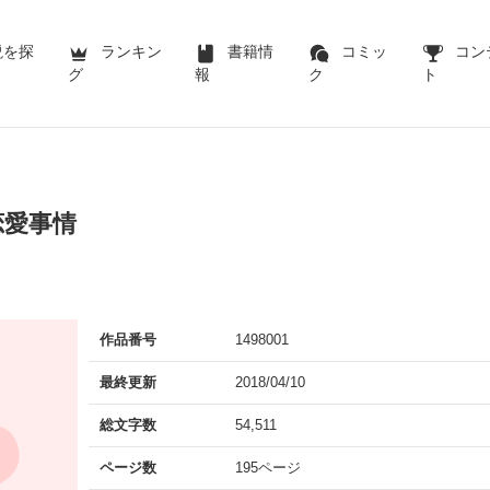
説を探
ランキン
書籍情
コミッ
コン
グ
報
ク
ト
恋愛事情
作品番号
1498001
最終更新
2018/04/10
総文字数
54,511
ページ数
195ページ