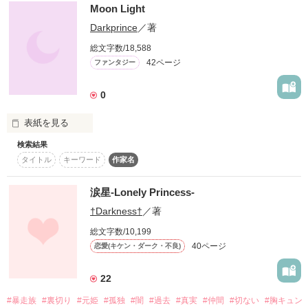
う言った。

Moon Light
作品を読む
Darkprince
／著
総文字数/18,588
42ページ
ファンタジー
それは、馬鹿みてぇだけど天使の様だと思った。

0
朔藍-sakuran-12代目総長

蒴木  紬-Sakugi Tsumugi-

表紙を見る
検索結果
                ×

主人公の玲が行き着いた先は、朝日の登らない

タイトル
キーワード
作家名
世界だった！？

よくわかんない変な女

（※異世界トリップファンタジーです。）

涙星-Lonely Princess-
雪咲  葉音-Yukisa Hane-

†Darkness†
／著
総文字数/10,199
※未成年の飲酒、喫煙は法律で禁止されています。

40ページ
恋愛(キケン・ダーク・不良)
22
巡り巡る月とともに、

また人々の運命も

#暴走族
#裏切り
#元姫
#孤独
#闇
#過去
#真実
#仲間
#切ない
#胸キュン
なんやかんやあって初作品です。

廻り続ける。
