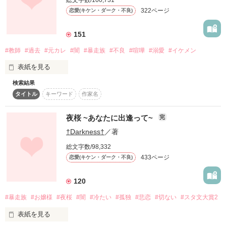
彼との出逢いが

322ページ
恋愛(キケン・ダーク・不良)
二人が出逢って世界が変わった

作品を読む
少女の記憶（トキ）を進める

151
#教師
#過去
#元カレ
#闇
#暴走族
#不良
#喧嘩
#溺愛
#イケメン
暴走族モノです

.:*゜..:。:.::.*゜:.。:..:*゜:.。:..:*゜

表紙を見る
作品を読む
苦手な方は、Uターン

お願いしますm(_ _)m

検索結果
過去も、全てを受け止めて

タイトル
キーワード
作家名
*番外編的なお話です*

あたしは、どこへ向かおうとしてた？

2014.5.4完結しました！！

夜桜 ~あなたに出逢って~
完
感想、レビュー、お待ちしております。

†Darkness†
／著
強くなる。

作品を読む
総文字数/98,332
そう決めたのは、あたし。

433ページ
恋愛(キケン・ダーク・不良)
※暴力的なシーンを含みますので、

苦手な方はご遠慮下さい

120
あれから、８年。

未成年の飲酒、煙草、無免許運転などは

法律で禁止されています。

#暴走族
#お嬢様
#夜桜
#闇
#冷たい
#孤独
#悲恋
#切ない
#スタ文大賞2
決して助長するものではありません。

あたしは何を手に入れた？

表紙を見る