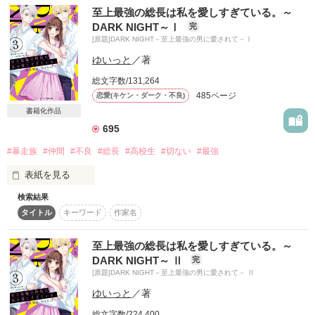
名の通り、慎ましく上品な男

至上最強の総長は私を愛しすぎている。～
DARK NIGHT～Ⅰ
完
月のない夜に

否、

笑えても、作り笑いしか出来ない。

[原題]DARK NIGHT－至上最強の男に愛されて－Ⅰ
誰も知らない秘密の部屋で

表面上、そう見えるだけの男

ゆいっと
／著
泣きたい。けど私が泣いてはいけない。

総文字数/131,264
否、

485ページ
恋愛(キケン・ダーク・不良)
そう、だって私は人殺しだもの。

書籍化作品
彼の本質を知る者など、存在しない。

695
「死ぬほど可愛がってやる」

たとえ、信じていたとしても、最終的には皆裏切る。

#暴走族
#仲間
#不良
#総長
#高校生
#切ない
#最強
「俺が教えたんだから

表紙を見る
ならば、仲間、友達なんて要らない。

他の男じゃ、物足りないでしょ？」

検索結果
「黙って俺に守られとけ」

不敵に笑った男が

最初から、作らなければいい。

タイトル
キーワード
作家名
私の耳元で囁く。

至上最強の総長は私を愛しすぎている。～
街にあかりが灯ったとき、

その世界のNo.1に君臨する

DARK NIGHT～ Ⅱ
完
私は、人間が嫌いだ。

不敵に素敵な夜が始まる

[原題]DARK NIGHT－至上最強の男に愛されて－ Ⅱ
至上最強の男

ゆいっと
／著
ーー…

CLASSIC DARK 

総文字数/224,400