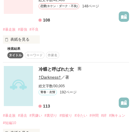
総文字数/42,406
チャラい

・まひ(*・ωｰ)vさん

×

148ページ
×

恋愛(キケン・ダーク・不良)
・蝶莱さん

※暴力的なシーンを含みますので、

神宮寺 港[Jinguuji Minato]

・ハニー♪さん

苦手な方はご遠慮下さい

お調子者

・*りんご♪*さん

108
×

・霧ノさん。

裏の世界で暴走族として生きている

未成年の飲酒、煙草、無免許運転などは

向田 遥[Mukaida Haru]

#暴走族
#最強
#不良
・あいか*＊さん

法律で禁止されています。

極度の女嫌い

・柚赤さん

全国No.1 暴走族 龍呀

決して助長するものではありません。

表紙を見る
・心愛月さん

堀北 透馬[Horikita Touma]

・熊のぷうさん、さん

俺様，無口，女に興味なし

検索結果
話の内容は作者の妄想で書いているものなので

・まぁちょすさん

×

すべてフィクションです。

タイトル
キーワード
作家名
・りょこんさん

東城遼也[Toujyou Ryouya]

―本郷 美月―　

__________…

・✡まりな✡さん

腹黒い

どうぞ、ご理解下さい！

１６歳

冷蝶と呼ばれた女
完
・kirisakiさん

×

・桜木叶香さん

上村 大河[Uemura Taiga]

†Darkness†
／著
あたしはちょっと強気で意地っ張りなお嬢様

この表の神無月 婭緒葉と、

・愛姫星さん

チャラい

レビュー、ありがとうございます！！

裏の5人が出逢ったら、どんな事が起こるのか？

総文字数/30,005
×

・ブラッディアリスさん

192ページ
神宮寺 港[Jinguuji Minato]

青春・友情
・Amamirukaさん

お調子者

どこのって……？

×

113
これは、許されるものなのか？

向田 遥[Mukaida Haru]

感想、ありがとうございます！！

作品を読む
極度の女嫌い

#暴走族
#過去
#男嫌い
#裏切り
#猫被り
#冷たい
#仲間
#絆
#胸キュン
・馬鹿友☆さん

それは……

・ミルキー大好きママさん

#短編10
・一宮 宙さん

&
