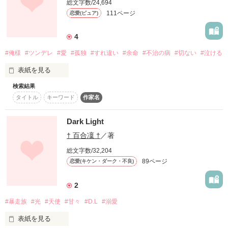
総文字数/24,694
裏の5人が出逢って物語が始まった。

作品を読む
111ページ
恋愛(ピュア)
彼女の心は冷めている。

Start→2013.12.28

面白い事があるかもね！？

「出直してきな、ガキ」

けれど、彼ら新撰組に出会って元あった

Finish→2014.12.31

そして、物語は終わりを迎えた。

4
 感情が蘇る。

#俺様
#ツンデレ
#愛
#孤独
#すれ違い
#余命
#不治の病
#切ない
#泣ける
……とても、優しいヒト

※夜桜〜あなたに出逢って〜【続編】進行中。完結までには程
だが、再び新たな族と関わってしまう事になる。

彼らは彼女にこう言った。

遠いかも…笑

表紙を見る
進行出来るように頑張ります(*´ ˘ `*)/

ーーーー………

“お前の居場所を作ってやる”と。

検索結果
タイトル
キーワード
作家名
彼らは終わりを迎えたと思っているが、

††素敵な感想をありがとうございます††

如月 美咲 -Kisaragi Misaki-

彼女はまだ終わっていない。

.:*゜..:。:.::.*゜:.。:..:*゜:.。:..:*゜

「………ごめんなさい」

Start→2013.5.18

Dark Light
さて、彼女は感情を取り戻せるのか。

Fin→2013.5.23

そして、新撰組はどうなるのか。

† 百合凜 †
／著
学校で超人気の美少女で無自覚

だが、謎が多く闇に包まれている少女

新しい道にそれぞれ進み始める中、

総文字数/32,204
『DARK NIGHT－至上最強の男に愛されて－』のスピンオフで
なんらかの誤りで、彼らは再び出逢って

作品を読む
89ページ
恋愛(キケン・ダーク・不良)
す

しまう………。

※1.誤字・脱字が有れば教えて下さい

本編だけでも分かるように構成してあります

幕末にトリップした少女と新撰組の未来はいかに………！？

2
×

※2.感想ノート・レビュー書いて貰えたら嬉しいですヽ(♡
´∀`♡)ﾉ

#暴走族
#光
#天使
#甘々
#D.L
#溺愛
作品を読む
その時、彼女や彼らは何を思うのか……。

表紙を見る
＿＿＿＿＿＿＿＿＿＿

榊原 隼人 -Sakakibara Hayato-
