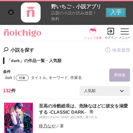
野いちご - 小説アプリ
入手
話題の小説が読み放題！
無料
ログイン
メニュー
ジュニア文庫
小説を探す
検索履歴
「dark」の作品一覧・人気順
条件
再検索
dark |
タイトル, キーワード, 作家名
対象
132
件
検索ワード
至高の冷酷総長は、危険なほどに彼女を溺愛
を含む
する -CLASSIC DARK-
完
[原題]CLASSIC DARK -姫は漆黒に愛される-
を除く
柊乃なや
／著