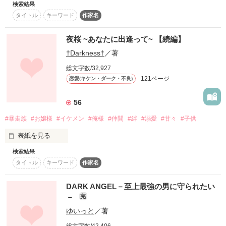
話の内容は作者の妄想で書いているものなので

検索結果
すべてフィクションです。

月日は流れたのに、

タイトル
キーワード
作家名
表の世界でお嬢様として生きている

どうぞ、ご理解下さい！

あたしは、自分の光さえ

夜桜 ~あなたに出逢って~ 【続編】
神無月 婭緒葉[Kannazuki Aoba]

まだ、見つけられずに居た。

†Darkness†
／著
レビュー、ありがとうございます‼︎

総文字数/32,927
・金色のコルダさん

121ページ
恋愛(キケン・ダーク・不良)
過去と今と未来

・*ま～さん*さん

×

全てが交わる時は来る？

56
感想、ありがとうございます！！

・竹久祐さん

#暴走族
#お嬢様
#イケメン
#俺様
#仲間
#絆
#溺愛
#甘々
#子供
・星廉*seiren*さん

Dark Moon＆Starの

・ฅ幸音ゆいฅさん

表紙を見る
続編になります！

裏の世界で暴走族として生きている

・さきもちょ、さん

検索結果
・檸檬紅茶さん

先にDark Moon＆Starを

堀北 透馬[Horikita Touma]

・いのの.+*:ﾟ+｡さん

タイトル
キーワード
作家名
お読み下さい。

俺様，無口，女に興味なし

・☆KANON☆さん

表の世界でお嬢様として生きている

×

・闇龍怜さん

DARK ANGEL－至上最強の男に守られたい
東城遼也[Toujyou Ryouya]

・みほな♡さん

神無月 婭緒葉[Kannazuki Aoba]

2014.5.22完結しました！！

－
完
腹黒い

・♡愛華♡さん

×

ゆいっと
／著
・一木霧 モカさん

感想、レビュー、お待ちしております！

上村 大河[Uemura Taiga]

・アルーさん
