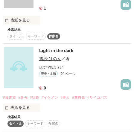
この作品を見てくれた皆様、

〃)。

＊誤字・脱字があると思いますが、

ありがとうございます(*´∀｀人)

1
舞台は、私立幻水学園。

ご了承下さい。教えて貰えると助かります

ここは、普通の人間とは違う、能力を持った者が集う場所。

─────────────

持つ能力は様々だが、

表紙を見る
†Darkness†初の歴史ものです。

＊感想ノート・レビュー書いて貰えると嬉しいです(╥ᆺ╥；)

⚠︎本編と少し性格や言葉などが変わっていて読みづらいかもし
その中でも一際異彩を放つ者が２人いた。

ぐだぐだで何言ってんだこいつと思うかも知れません。その上
れませんがご了承下さい<(_ _)>

検索結果
一人は、最年少にして、

高校までは女子校で過ごした男がいきなり男子校に編入！？

で読んで欲しいです。

タイトル
キーワード
作家名
タロットカードを使いこなす最強の少年占い師。

もう１人は、未だに何の能力を持つのかも不明な、落ちこぼれ
の部類に入る少女。

どうする、この状況！！

Light in the dark
*†:.｡..｡.:*†･*:.｡. .｡.:*†･*:.｡. .｡.:†*

※更新未定（2017年以内には書きたいとは思っていますが、ス
雪紗 はのん
／著
♪素敵な感想 Thank you (*´∀｀人)♪

ランプに陥っている為なかなか話の内容が思いつきません…内
総文字数/5,894
容が決まっていても書けません…楽しみにして下さる方には申
お前は小さくて、強くて

男子校/全寮制/女装/俺様攻め
黒猫みみな.｡.:* 様

21ページ
青春・友情
し訳ないです。）

この物語は、その２人と周りの人間達が織り成すたった１つの
小豆桜 様

⚠︎もし続きが気になってしまう方であれば読む事をオススメし
物語。
作品を読む
冷光 様

ません
0
♪noa♪様

作品を読む
風月炎様

#暴走族
#最強
#総長
#イケメン
#美人
#無自覚
#サイコパス
作品を読む
作品を読む
表紙を見る
そして・・・儚い。

検索結果
只今進行ストップ中〜

殺しちゃうよーー？

そろそろ、進行するかも…
タイトル
キーワード
作家名
ーーーーー目の前に現れたその女はそれはそれは楽しそうにそ