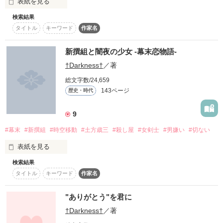
表紙を見る
・星廉*seiren*さん

日本で１番有名で最恐の

・こんにちわんころもち、さん

検索結果
・あーちす、さん

今、この物語が始まろうとしている

全国No.2 暴走族 雷神

タイトル
キーワード
作家名
・☆KANON☆さん

黒崎 蓮也[Kurosaki Renya]

誰からも必要とされない子

・*りんご♪*さん

俺様，無口

・ちぃ(*^^*)♪さん

新撰組と闇夜の少女 -幕末恋物語-
……ヤクザ

__________…

×

・アルーさん

†Darkness†
／著
中原 蒼[Nakahara Sou]

                      と

・あべいな、さん

腹黒い

・m&rさん

総文字数/24,659
×

・まにゃちむ、さん

*

143ページ
歴史・時代
橋本 夏樹[Hashimoto Natsuki]

尊敬されている暴走族 5人組

・ミルキー大好きママさん

*

※1.未成年の飲酒やタバコ、及び無免許運転は法律で禁止され
チャラい,煩い

・すーちゃん♡さん

*

ています

×

9
・柚埜~yuno~さん

本田 奏[Honda Kanade]

・紫乃月さん

※2.誤字・脱字があると思いますが、

#幕末
#新撰組
#時空移動
#土方歳三
#殺し屋
#女剣士
#男嫌い
#切ない
お調子者

・暁 みずほさん

そんなあたしが

ご了承下さい。教えて貰えると助かります

×

その真逆の人達が出会ったらどうなるのだろうか?

・霧ノさん

恋に落ちました

表紙を見る
河本 日向[Kawamoto Hinata]

・hcynさん

※3.感想ノート・レビュー書いて貰えると

女嫌い

・☆★柚希☆★さん

検索結果
嬉しいです(*´艸｀)

・✡まりな✡さん

タイトル
キーワード
作家名
ーーーー………

・kirisakiさん

「キスひとつで震えて、それでも子供じゃないって言い張ん
ごく普通の女子高生。

__________…

・*由憂*さん

の？」

でも、裏では殺し屋として生きている人間が幕末にタイムスリ
"ありがとう"を君に
ップしてしまい…。

この作品を見てくれた皆様、

†Darkness†
／著
ありがとうございます(*´∀｀人)

この表の神無月 婭緒葉と、

少し覗いて見ない？

アナタはとても冷たくて
