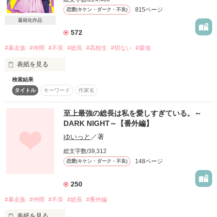
夕立 響平  

クラシック・ダーク

815ページ
恋愛(キケン・ダーク・不良)
【灰雅】総長

Yûdachi  Kyohei

もう、仲間なんて作らないと思っていた。なのに、あいつらに
書籍化作品
2022.01月 表紙公開

出会った。

―本郷　凌牙―

572
×

2023.04.07. 完結

#暴走族
#仲間
#不良
#総長
#高校生
#切ない
#最強
旗中 瑠花

○2023.07.25 書籍発売中です

あいつらのおかげて私は変われたと思う。

Hatanaka  Ruka

表紙を見る
「信じられるものがないなら

検索結果
【原題】 

｢オマエの傷は、全部俺に預けろ」

俺が信じさせてやる」

CLASSIC DARK -姫は漆黒に愛される-

タイトル
キーワード
作家名
だから、今だけは隣にいさせて下さい。

【 DARK & COLD 】

時期が来たら、いなくなるから。

至上最強の総長は私を愛しすぎている。～
温かいレビューありがとうございます！

その世界のNo.1に君臨する

DARK NIGHT～【番外編】
彼の唇があたしに触れたとき

──────その瞳は嫌いじゃない。

ゆいっと
／著
ruuuk 様    舞稟(まいぴん)様

至上最強の男

雨月桜兎  様    みあ( ・_・ ) 様

ーーーお願いします。

総文字数/39,312
世界が変わった

トリプルA～ 様    KAKA 様

148ページ
恋愛(キケン・ダーク・不良)
ゆー 様
 【灰雅】総長

そんな気がした

素敵なレビューをありがとうございました！

250
ーーーーーー………

―本郷　凌牙―

作品を読む
#暴走族
#仲間
#不良
#総長
#番外編
Neno さま   さらてぃー さま

表紙を見る
.:*゜..:。:.::.*゜:.。:..:*゜:.。:..:*゜
