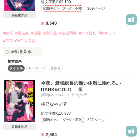
総文字数/109,190
詳しく検索
309ページ
恋愛(キケン・ダーク・不良)
書籍化作品
検索対象
8,540
タイトル
キーワード
作家名
表紙コメント
#総長
#暴走族
#溺愛
#身分差
#主従関係
#ベタ惚れ
#胸キュン
あらすじ
#不良LOVE
#同居
表紙を見る
ジャンル
検索結果
タイトル
キーワード
作家名
ここは格式と伝統を重んじる、由緒正しき街

感想
今夜、最強総長の熱い体温に溺れる｡ -
ステータス
全て
完結
更新中
DARK&COLD -
完
トップに君臨する男には

[原題]DARK&COLD −月のない夜−
作品の長さ
長編
中編
短編
柊乃なや
／著
一般人はおろか、同じ組織の人間でさえ

総文字数/116,937
作品の長さについて
ろくに近づくことができないという。

327ページ
恋愛(キケン・ダーク・不良)
コンテスト
書籍化作品
.

2,584
超短編で謎をしかけろ！100文字ミステリーコンテスト