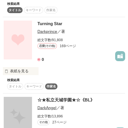
「なぁ…なんでだよ！」

検索結果
あなたは強くて、強引で

__________…

タイトル
キーワード
作家名
Start→26.2.17

学校で超人気のイケメンで俺様

皆さんありがとうございます(*´∀`)ゞ

たまに見せる仕草にキュン！？

Finish→××.××.××

Turning Star
Start→2014.5.12

Finish→××.××.××

Darkprince
／著
________

総文字数/91,808
※1.歴史に忠実ではありません。

169ページ
恋愛(その他)
孤独で秘密が多いい姫を囚われた闇から

※夜桜〜あなたに出逢って〜を見た方が

けれど・・・優しい。

忠実を重視する方はあまりオススメしません。歴史では死んで
作品を読む
救い出せるのか…？

分かりやすいかと思います(✿´ ꒳ ` )ﾉ

る人間が生きてる事もあると思います。100%作者の妄想で
0
す。

俺様×甘々×胸キュン×切ない

表紙を見る
※2.流血・暴力・グロテクスシーン

未成年の飲酒やタバコ、及び無免許運転は法律で禁止されてい
があります。

✿love story✿

ます

検索結果
時は、２１４８年。

タイトル
キーワード
作家名
人類は、自らが引き起こした環境破壊によって

※3.中傷はおやめ下さい。

________

誤字・脱字があると思いますが、

引き起こされた異常気象に苦しみながらも、未だ生き続けてい
ご了承下さい。教えて貰えると助かります

まるで、闇の中にさす光の様。

た。

☆★私立天城学園★☆《BL》
その背景にあるものが、能力。

感想ノート・レビュー書いて貰えると 嬉しいです(〃艸〃)

DarkAngel
／著
ある科学者が、災害の際の護身のために、

※誤字・脱字があると思います。

start→2014.07.11

浮遊術を開発したのが始まりだ。

教えて貰えると助かります(*´꒳`*)

総文字数/13,896
end→

27ページ
その他
※感想ノート・レビュー書いてもらえると嬉しいです(〃艸