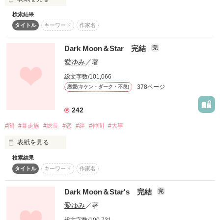
misaki☺︎︎ さま    月々 さま

Start→2013.5.10

Rillon さま    りきら さま

End→ 2013.5.17

検索結果
「何があっても絶対に離さねえ」

おぅや☙ さま   林 樹莉 さま

「信じられるものがないなら

タイトル
キーワード
作家名
❁hana❁ さま ∞yumi＊ さま

俺が信じさせてやる」

この世界は

どよな さま   心美 ❤ さま

rikamama さま   結咲ゆらは さま

Dark Moon＆Star 完結
完
始めての作品です。

その世界のNo.1に君臨する

あたしにどんな色を見せてくれるのだろう

おぎめい さま  ＊ゆきな＊ さま

愛ゆみ
／著
彼の心に触れたとき

至上最強の男

総文字数/101,066
※1.誤字・脱字があると思います、

原題:  DARK&COLD -月のない夜-

378ページ
恋愛(キケン・ダーク・不良)
     教えて頂けたら嬉しいです！

その言葉を

*9/29～11/29*

※2.感想ノート・レビュー書いて貰えると

242
 【灰雅】総長

嬉しいです(*´艸｀)

○2021.5.25  文庫発売予定です

信じてみたいと思った

#闇
#暴走族
#総長
#恋
#絆
#仲間
#大事
―本郷　凌牙―

表紙を見る
なんと、なんと‼

×

番外編付け加えましたので暇つぶしにでも良いので見て行って
検索結果
自分の記憶を消した、少女

.:*゜..:。:.::.*゜:.。:..:*゜:.。:..:*゜

作品を読む
下さい○´∀`)ゞ

作品を読む
心に傷を負った少女

タイトル
キーワード
作家名
そんな彼女が出会ったのは

―森嶋　優月―

Dark Moon＆Star's 完結
完
この街を仕切る、夜狼会の総長

 この世界は

皆さありがとうございます(*´∀`)ゞ

愛ゆみ
／著
 きっとあたしの光になる

総文字数/100,731