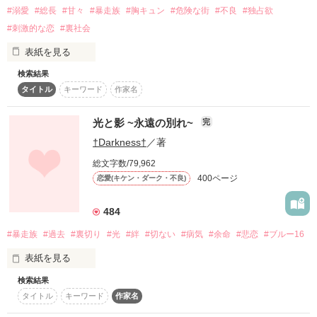
.

#溺愛
#総長
#甘々
#暴走族
#胸キュン
#危険な街
#不良
#独占欲
復刻！夏の野いちごビギナーズ応援コンテスト～中・長編チ
ャレンジ！～
#刺激的な恋
#裏社会
「いいから中へ入れろ。その女は俺が許した」

500文字の不気味なテスト、募集中。
表紙を見る
200文字でゾッ！こわい短編コンテスト
検索結果
タイトル
キーワード
作家名
その街は冷たかった。

スターツ出版小説投稿サイト合同企画「1話からの長編大
例外などない、はずだった

賞」野いちご！会場
──その日までは。

光と影 ~永遠の別れ~
完
その他の条件
動画あり
コミックあり
†Darkness†
／著
そこを支配する男は

総文字数/79,962
誰もが一瞬で目を奪われるほど

𓆸 𓆸

400ページ
恋愛(キケン・ダーク・不良)
綺麗で気高く

龍泉閣 ・ 13代目皇帝

484
京  静日

#暴走族
#過去
#裏切り
#光
#絆
#切ない
#病気
#余命
#悲恋
#ブルー16
-かなどめ  しずか-

その瞳はいつも

表紙を見る
𓆸 𓆸

真っ黒な世界を映していた。

検索結果
タイトル
キーワード
作家名
あの日から、私に感情がなくなった。
